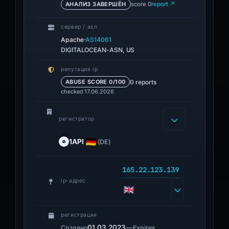
АНАЛИЗ ЗАВЕРШЁН
score 0
report ↗
сервер / asn
·
Apache
AS14061
DIGITALOCEAN-ASN, US
репутация ip
0 reports
ABUSE SCORE 0/100
checked 17.06.2026
регистратор
1API
(DE)
165.22.123.139
ip-адрес
регистрация
01.03.2023
—
Создано
Expires