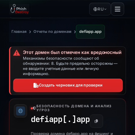
RU
›
›
Главная
Отчеты по доменам
defiapp.app
⚠️
Этот домен был отмечен как вредоносный
Механизмы безопасности сообщают об
обнаружении: 8. Будьте предельно осторожны —
не вводите учетные данные или личную
информацию.
Создать черновик для проверки
БЕЗОПАСНОСТЬ ДОМЕНА И АНАЛИЗ
УГРОЗ
defiapp[.]
app
Проверка домена defiapp.app на фишинг и