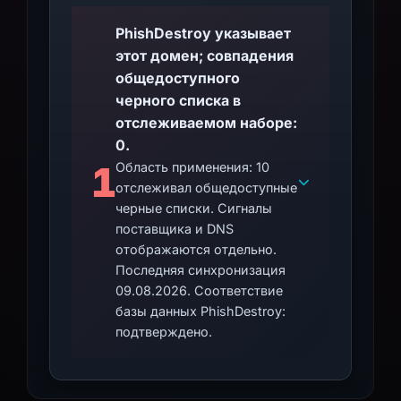
transferring assets to a new wallet if
compromise is suspected. Report the domain
PhishDestroy указывает
to relevant security platforms and blockchain
этот домен; совпадения
communities to prevent further exploitation.
общедоступного
Additionally, scan local devices for malware,
черного списка в
as interaction with phishing sites may lead to
отслеживаемом наборе:
secondary infections. Exercise caution with
0.
future DeFi-related communications, verifying
1
Область применения: 10
domain authenticity and using hardware
отслеживал общедоступные
wallets for enhanced security.
черные списки. Сигналы
поставщика и DNS
отображаются отдельно.
Последняя синхронизация
09.08.2026. Соответствие
базы данных PhishDestroy:
подтверждено.