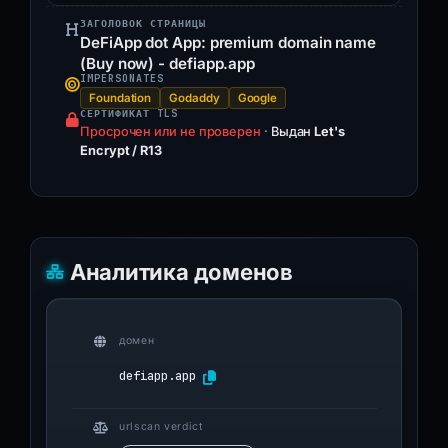
ЗАГОЛОВОК СТРАНИЦЫ
DeFiApp dot App: premium domain name
(Buy now) - defiapp.app
IMPERSONATES
Foundation
Godaddy
Google
СЕРТИФИКАТ TLS
Просрочен или не проверен
·
Выдан
Let's
Encrypt / R13
Аналитика доменов
домен
defiapp.app
urlscan verdict