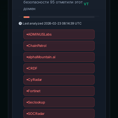
безопасности 95 отметили этот
VT
домен
Last analyzed
2026-02-23 08:14:39 UTC
ADMINUSLabs
ChainPatrol
alphaMountain.ai
CRDF
CyRadar
Fortinet
Seclookup
SOCRadar