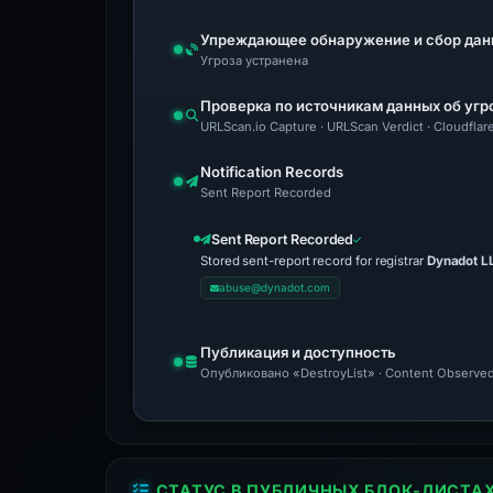
Упреждающее обнаружение и сбор дан
Угроза устранена
Проверка по источникам данных об угр
URLScan.io Capture · URLScan Verdict · Cloudfla
Notification Records
Sent Report Recorded
Sent Report Recorded
Stored sent-report record for registrar
Dynadot L
abuse@dynadot.com
Публикация и доступность
Опубликовано «DestroyList» · Content Observed
СТАТУС В ПУБЛИЧНЫХ БЛОК-ЛИСТА