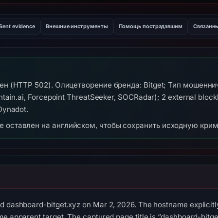
Sent evidence
Внешние инструменты
Помощь пострадавшим
Связанн
пен (HTTP 502). Олицетворение бренда: Bitget; Тип мошенни
tain.ai, Forcepoint ThreatSeeker, SOCRadar); 2 external bloc
Dynadot.
же оставлен на английском, чтобы сохранить исходную кри
d dashboard-bitget.xyz on Mar 2, 2026. The hostname explicitl
me apparent target. The captured page title is “dashboard-bitge