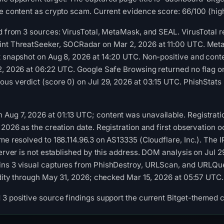
he content as crypto scam. Current evidence score: 66/100 (hig
ed from 3 sources: VirusTotal, MetaMask, and SEAL. VirusTotal
int ThreatSeeker, SOCRadar on Mar 2, 2026 at 11:00 UTC. Meta
st snapshot on Aug 8, 2026 at 14:20 UTC. Non-positive and con
 2, 2026 at 06:22 UTC. Google Safe Browsing returned no flag 
ous verdict (score 0) on Jul 29, 2026 at 03:15 UTC. PhishStats
Aug 7, 2026 at 01:13 UTC; content was unavailable. Registrati
, 2026 as the creation date. Registration and first observation
ame resolved to 188.114.96.3 on AS13335 (Cloudflare, Inc.). The
 server is not established by this address. DOM analysis on Jul
ins 3 visual captures from PhishDestroy, URLScan, and URLQuer
lidity through May 31, 2026; checked Mar 15, 2026 at 05:57 UTC.
 3 positive source findings support the current Bitget-themed c