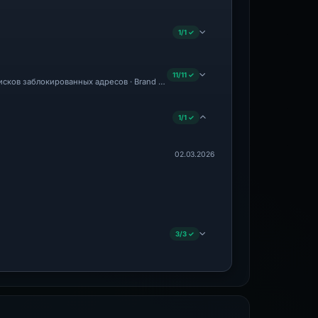
1/1 ✓
11/11 ✓
писков заблокированных адресов · Brand Impersonation · Forensic Evidence Collect
1/1 ✓
02.03.2026
3/3 ✓