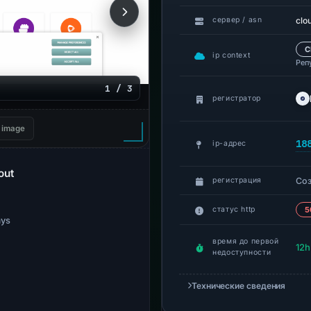
clo
сервер / asn
C
ip context
Реп
1 / 3
регистратор
 image
18
ip-адрес
out
Со
регистрация
статус http
5
ays
время до первой
12h
недоступности
Технические сведения