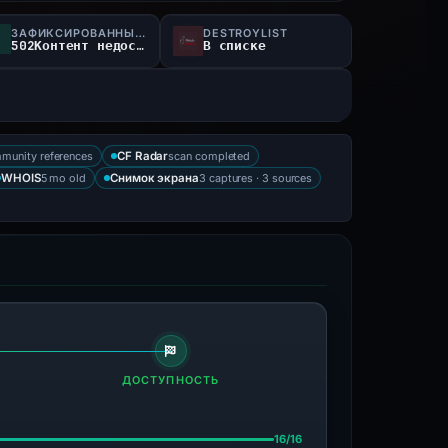
ЗАФИКСИРОВАННЫЙ СТАТУС
DESTROYLIST
502Контент недоступен
В списке
munity references
scan completed
CF Radar
5 mo old
3 captures · 3 sources
WHOIS
Снимок экрана
ДОСТУПНОСТЬ
16/16