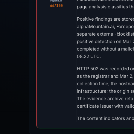
ОЦЕНКА
66/100
page analysis classifies t
Positive findings are stor
alphaMountain.ai, Forcepo
separate external-blockli
positive detection on Mar
completed without a malici
08:22 UTC.
HTTP 502 was recorded on 
as the registrar and Mar 2
collection time, the hostn
infrastructure; the origin
The evidence archive reta
certificate issuer with va
The content indicators and