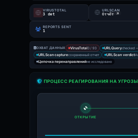
VIRUSTOTAL
URLSCAN
3 det
Отчёт ↗
REPORTS SENT
1
3 / 93
checked —
ОХВАТ ДАННЫХ
VirusTotal
URLQuery
сохраненный отчет
А
URLScan capture
URLScan verdict
не исследовано
Цепочка перенаправлений
ПРОЦЕСС РЕАГИРОВАНИЯ НА УГРОЗЫ
ОТКРЫТИЕ