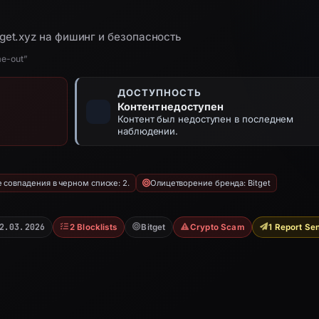
get.xyz на фишинг и безопасность
me-out”
ДОСТУПНОСТЬ
Контент недоступен
Контент был недоступен в последнем
наблюдении.
совпадения в черном списке: 2.
Олицетворение бренда: Bitget
2.03.2026
2 Blocklists
Bitget
Crypto Scam
1 Report Se