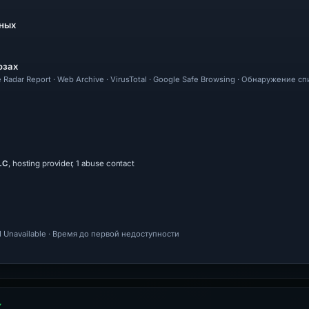
ных
озах
re Radar Report · Web Archive · VirusTotal · Google Safe Browsing · Обнаружение с
LC
, hosting provider, 1 abuse contact
 Unavailable · Время до первой недоступности
Х