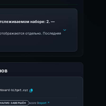
PhishDestroy указывает этот домен; совпадения общедоступного черного списка в отслеживаемом наборе: 2. —
 отображаются отдельно. Последняя
нов
hboard-bitget.xyz
НАЛИЗ ЗАВЕРШЁН
score 0
report ↗