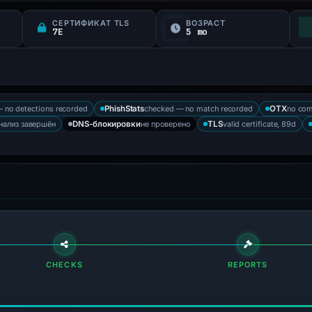
СЕРТИФИКАТ TLS
ВОЗРАСТ
7E
5 mo
 no detections recorded
checked — no match recorded
no com
PhishStats
OTX
нализ завершён
не проверено
valid certificate, 89d
DNS-блокировки
TLS
CHECKS
REPORTS