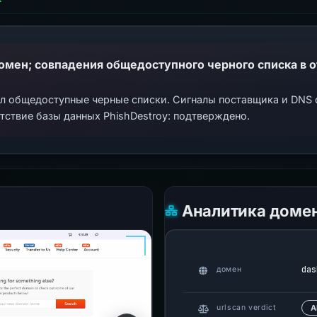
ал общедоступные черные списки. Сигналы поставщика и DNS
тствие базы данных PhishDestroy: подтверждено.
Аналитика доме
das
домен
urlscan verdict
А