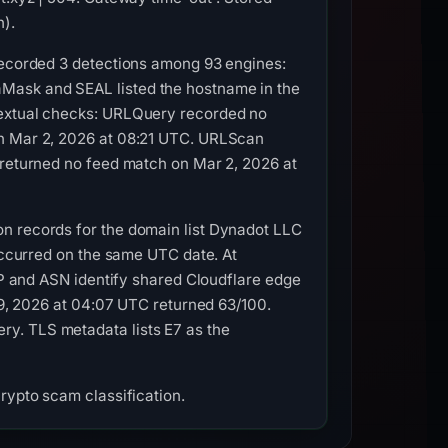
h).
 recorded 3 detections among 93 engines:
Mask and SEAL listed the hostname in the
textual checks: URLQuery recorded no
on Mar 2, 2026 at 08:21 UTC. URLScan
 returned no feed match on Mar 2, 2026 at
on records for the domain list Dynadot LLC
 occurred on the same UTC date. At
 IP and ASN identify shared Cloudflare edge
 29, 2026 at 04:07 UTC returned 63/100.
y. TLS metadata lists E7 as the
rypto scam classification.