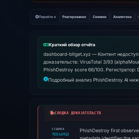
Перейти к
Реагирование
Снимки
Аналитика
Краткий обзор отчёта
dashboard-bitget.xyz — Контент недосту
доказательств: VirusTotal 3/93 (alphaMoun
PhishDestroy score 66/100. Регистратор: 
Подробный анализ PhishDestroy AI ни
СВОДКА ДОКАЗАТЕЛЬСТВ
ССЫЛКА
PhishDestroy first observe
7EE46913
metadata identifies the sa