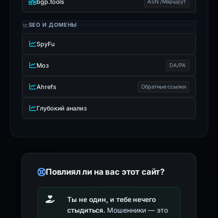
bgp.tools
ASN /Маршрут
SEO И ДОМЕНЫ
SpyFu
Моз
DA/PA
Ahrefs
Обратные ссылки
Глубокий анализ
Повлиял ли на вас этот сайт?
Ты не один, и тебе нечего
стыдиться.
Мошенники — это