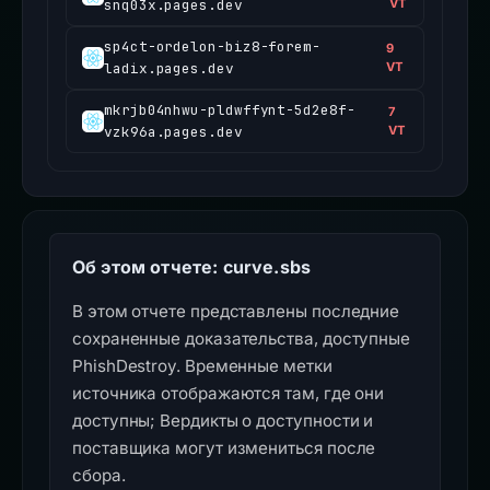
snq03x.pages.dev
VT
sp4ct-ordelon-biz8-forem-
9
ladix.pages.dev
VT
mkrjb04nhwu-pldwffynt-5d2e8f-
7
vzk96a.pages.dev
VT
Об этом отчете: curve.sbs
В этом отчете представлены последние
сохраненные доказательства, доступные
PhishDestroy. Временные метки
источника отображаются там, где они
доступны; Вердикты о доступности и
поставщика могут измениться после
сбора.