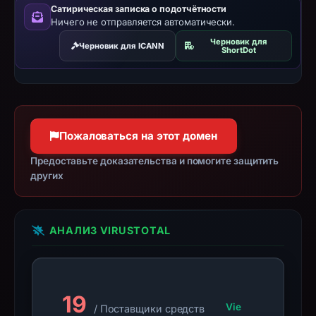
Infrastructure
Сатирическая записка о подотчётности
details
Ничего не отправляется автоматически.
may
Черновик для
Черновик для ICANN
ShortDot
have
changed
since
collection.
Пожаловаться на этот домен
This
report
Предоставьте доказательства и помогите защитить
summarizes
других
time-
bound
observations,
АНАЛИЗ VIRUSTOTAL
not
a
live
19
guarantee.
Vie
/ Поставщики средств
Avoid