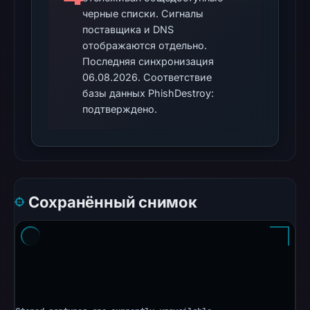
DBL:
черные списки. Сигналы
DBL_PHISH
поставщика и DNS
on
отображаются отдельно.
Jul
Последняя синхронизация
14,
06.08.2026. Соответствие
2026
базы данных PhishDestroy:
at
подтверждено.
14:36
UTC.
No
conclusive
Сохранённый снимок
timestamped
HTTP
response
is
available;
current
reachability