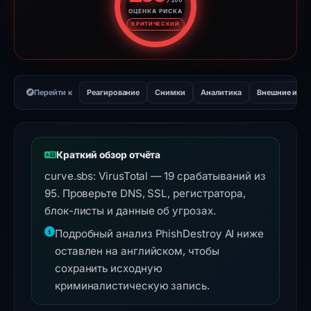
ОЦЕНКА РИСКА
Оценка риска: 100 из 100. У
КРИТИЧЕСКИЙ
Перейти к
Реагирование
Снимки
Аналитика
Внешние инс
Краткий обзор отчёта
curve.sbs: VirusTotal — 19 срабатываний из
95. Проверьте DNS, SSL, регистратора,
блок-листы и данные об угрозах.
Подробный анализ PhishDestroy AI ниже
оставлен на английском, чтобы
сохранить исходную
криминалистическую запись.