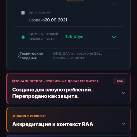
safety.
регистрация
Context:
20.09.2021
Создано
registrar
HOSTING
время до первой
156 days
недоступности
UKRAINE
LLC,
Технические
DNS, SAN в протоколе SSL,
IP
сведения
временные метки
address
2606:4700:3036::ac43:8e81,
registration
.sbs
ЗОНА SHORTDOT · ПУБЛИЧНЫЕ ДОКАЗАТЕЛЬСТВА
date
Создано для злоупотреблений.
Sep
Перепродано как защита.
20,
2021,
apparent
ICANN OVERSIGHT
target
Аккредитация и контекст RAA
Curve.