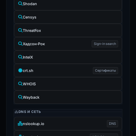
Shodan
Censys
ThreatFox
Хадсон-Рок
Sign-in search
IntelX
crt.sh
Сертификаты
WHOIS
Wayback
DNS И СЕТЬ
nslookup.io
DNS