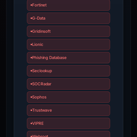
Fortinet
G-Data
Gridinsoft
Lionic
Phishing Database
Seclookup
SOCRadar
Sophos
Trustwave
VIPRE
Webroot