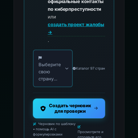
официальные контакты
по киберпреступности
или
создать проект жалобы
→
.
Выберите свою страну для официальных ко
Выберите
Каталог 97 стран
свою
страну...
Создать черновик
для проверки
Черновик по шаблону
• помощь AI с
Просмотрите и
формулировками
отправьте его