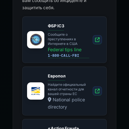
вам сообщить об инциденте и
защитить себя.
ФБР IC3
Сообщите о
преступлениях в
Интернете в США
Federal tips line
1-800-CALL-FBI
Европол
Найдите официальный
канал отчетности для
вашей страны ЕС
National police
directory
«Action Fraud»