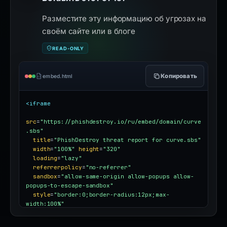
Разместите эту информацию об угрозах на
своём сайте или в блоге
READ-ONLY
Копировать
embed.html
<iframe
src
=
"https://phishdestroy.io/ru/embed/domain/curve
.sbs"
title
=
"PhishDestroy threat report for curve.sbs"
width
=
"100%"
height
=
"320"
loading
=
"lazy"
referrerpolicy
=
"no-referrer"
sandbox
=
"allow-same-origin allow-popups allow-
popups-to-escape-sandbox"
style
=
"border:0;border-radius:12px;max-
width:100%"
></iframe>