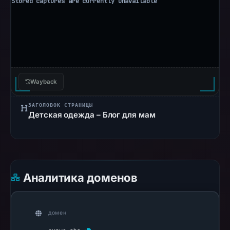
is
unverified.
Other
observations:
Google
Safe
Wayback
Browsing
ЗАГОЛОВОК СТРАНИЦЫ
recorded
Детская одежда – Блог для мам
no
flag
on
Mar
3,
Аналитика доменов
2026
at
04:14
домен
UTC.