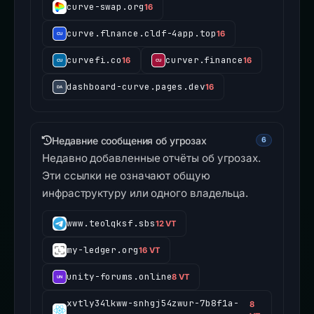
curve-swap.org
16
curve.flnance.cldf-4app.top
16
curvefi.co
curver.finance
16
16
dashboard-curve.pages.dev
16
Недавние сообщения об угрозах
6
Недавно добавленные отчёты об угрозах.
Эти ссылки не означают общую
инфраструктуру или одного владельца.
www.teolqksf.sbs
12 VT
my-ledger.org
16 VT
unity-forums.online
8 VT
xvtly34lkww-snhgj54zwur-7b8f1a-
8