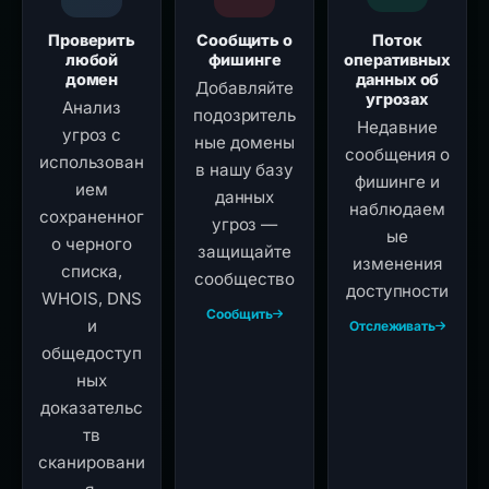
Проверить
Сообщить о
Поток
любой
фишинге
оперативных
домен
данных об
Добавляйте
угрозах
Анализ
подозритель
Недавние
угроз с
ные домены
сообщения о
использован
в нашу базу
фишинге и
ием
данных
наблюдаем
сохраненног
угроз —
ые
о черного
защищайте
изменения
списка,
сообщество
доступности
WHOIS, DNS
Сообщить
и
Отслеживать
общедоступ
ных
доказательс
тв
сканировани