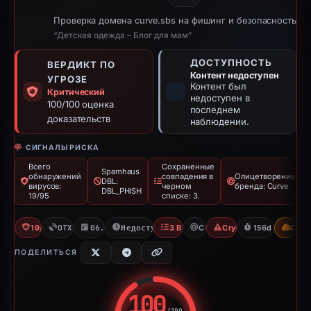
Проверка домена curve.sbs на фишинг и безопасность
“Детская одежда – Блог для мам”
ДОСТУПНОСТЬ
ВЕРДИКТ ПО
Контент недоступен
УГРОЗЕ
Контент был
Критический
недоступен в
100/100 оценка
последнем
доказательств
наблюдении.
СИГНАЛЫ РИСКА
Всего
Сохраненные
Spamhaus
обнаружений
совпадения в
Олицетворение
DBL:
вирусов:
черном
бренда: Curve
DBL_PHISH
19/95
списке: 3.
19/95 VT
OTX: 3 refs
06.12.2025
Недоступно с 12.05.2026
3 Blocklists
Curve
Crypto Scam
156d to unavai
CDN
ПОДЕЛИТЬСЯ
100
/100