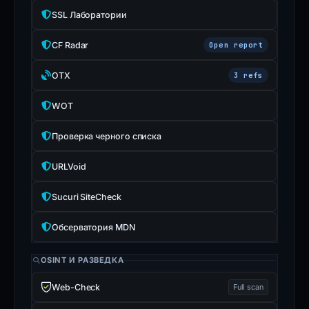
SSL Лаборатории
CF Radar
Open report
OTX
3 refs
WOT
Проверка черного списка
URLVoid
Sucuri SiteCheck
Обсерватория MDN
OSINT И РАЗВЕДКА
Web-Check
Full scan