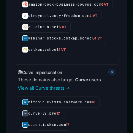
amazon-book-business-course.com
6 VT
stroynost.body-freedom.com
4 VT
eu.alusun.net
5 VT
webinar-stocks.ostkap.school
4 VT
ostkap.school
1 VT
Curve impersonation
8
These domains also target
Curve
users.
View all Curve threats →
bitcoin-evista-software.com
18
curve-v2.pro
17
scientiaskin.com
17