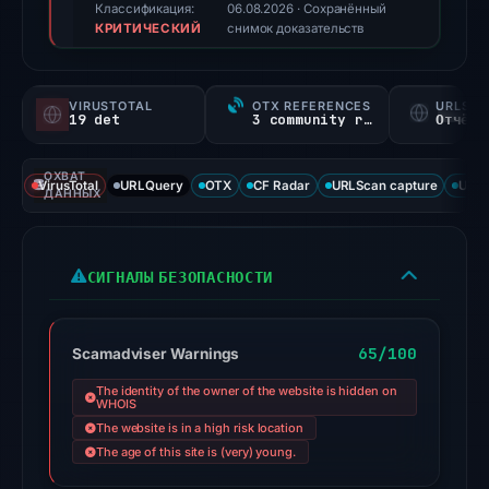
score,
Классификация:
06.08.2026
· Сохранённый
КРИТИЧЕСКИЙ
not
снимок доказательств
a
probability).
VIRUSTOTAL
OTX REFERENCES
URLSC
19 det
3 community refs
Отчёт 
Threat
signals:
ОХВАТ
19
VirusTotal
URLQuery
OTX
CF Radar
URLScan capture
URLS
ДАННЫХ
of
95
VirusTotal
СИГНАЛЫ БЕЗОПАСНОСТИ
engines
flagged
the
65/100
Scamadviser Warnings
domain
The identity of the owner of the website is hidden on
on
WHOIS
The website is in a high risk location
Feb
The age of this site is (very) young.
23,
2026