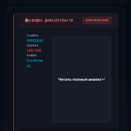
СВОДКА ДОКАЗАТЕЛЬСТВ
КРИТИЧЕСКИЙ
ССЫЛКА
PhishDestroy
04BC1B42
first
ОЦЕНКА
100/100
observed
РЕЖИМ
curve.sbs
Evidence
v1
on
Dec
Читать полный анализ
6,
2025.
Evidence
score:
100/100
(a
triage