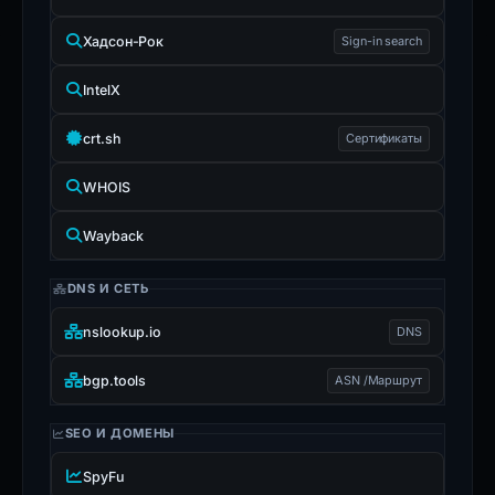
Хадсон-Рок
Sign-in search
IntelX
crt.sh
Сертификаты
WHOIS
Wayback
DNS И СЕТЬ
nslookup.io
DNS
bgp.tools
ASN /Маршрут
SEO И ДОМЕНЫ
SpyFu