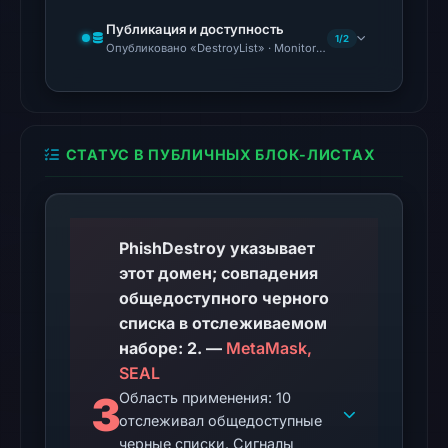
at
Публикация и доступность
22:20
1/2
Опубликовано «DestroyList» · Monitoring Continues
UTC.
The
latest
probe
СТАТУС В ПУБЛИЧНЫХ БЛОК-ЛИСТАХ
recorded
cloaking
behavior
(HTTP
PhishDestroy указывает
200)
этот домен; совпадения
on
общедоступного черного
Aug
списка в отслеживаемом
6,
наборе: 2. —
MetaMask,
2026
SEAL
at
3
Область применения: 10
отслеживал общедоступные
22:14
черные списки. Сигналы
UTC.