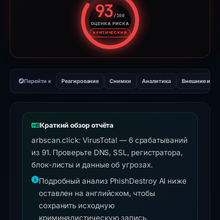
93
/100
ОЦЕНКА РИСКА
Оценка риска: 93 из 100. Ур
КРИТИЧЕСКИЙ
Перейти к
Реагирование
Снимки
Аналитика
Внешние инс
Краткий обзор отчёта
arbscan.click: VirusTotal — 6 срабатываний
из 91. Проверьте DNS, SSL, регистратора,
блок-листы и данные об угрозах.
Подробный анализ PhishDestroy AI ниже
оставлен на английском, чтобы
сохранить исходную
криминалистическую запись.