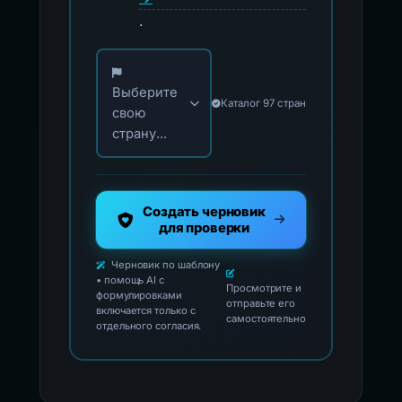
.
Выберите свою страну для официальных ко
Выберите
Каталог 97 стран
свою
страну...
Создать черновик
для проверки
Черновик по шаблону
• помощь AI с
Просмотрите и
формулировками
отправьте его
включается только с
самостоятельно
отдельного согласия.