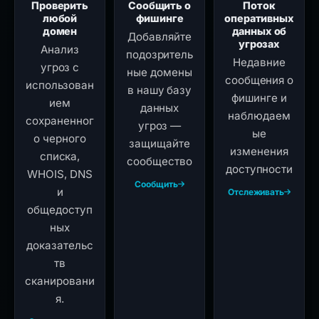
Проверить
Сообщить о
Поток
любой
фишинге
оперативных
домен
данных об
Добавляйте
угрозах
Анализ
подозритель
Недавние
угроз с
ные домены
сообщения о
использован
в нашу базу
фишинге и
ием
данных
наблюдаем
сохраненног
угроз —
ые
о черного
защищайте
изменения
списка,
сообщество
доступности
WHOIS, DNS
Сообщить
и
Отслеживать
общедоступ
ных
доказательс
тв
сканировани
я.