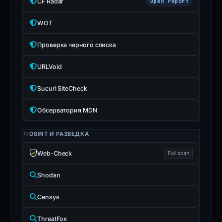
CF Radar
Open report
WOT
Проверка черного списка
URLVoid
Sucuri SiteCheck
Обсерватория MDN
OSINT И РАЗВЕДКА
Web-Check
Full scan
Shodan
Censys
ThreatFox