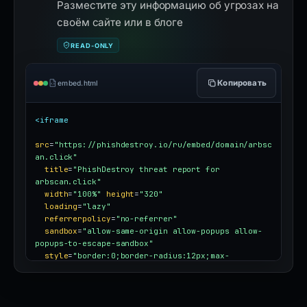
Разместите эту информацию об угрозах на
своём сайте или в блоге
READ-ONLY
Копировать
embed.html
<iframe
src
=
"https://phishdestroy.io/ru/embed/domain/arbsc
an.click"
title
=
"PhishDestroy threat report for 
arbscan.click"
width
=
"100%"
height
=
"320"
loading
=
"lazy"
referrerpolicy
=
"no-referrer"
sandbox
=
"allow-same-origin allow-popups allow-
popups-to-escape-sandbox"
style
=
"border:0;border-radius:12px;max-
width:100%"
></iframe>