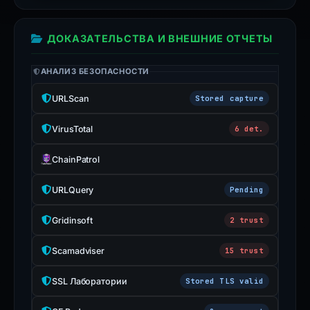
ДОКАЗАТЕЛЬСТВА И ВНЕШНИЕ ОТЧЕТЫ
АНАЛИЗ БЕЗОПАСНОСТИ
URLScan
Stored capture
VirusTotal
6 det.
ChainPatrol
URLQuery
Pending
Gridinsoft
2 trust
Scamadviser
15 trust
SSL Лаборатории
Stored TLS valid