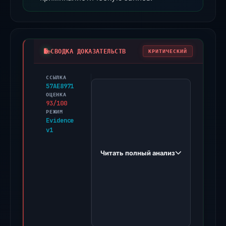
СВОДКА ДОКАЗАТЕЛЬСТВ
КРИТИЧЕСКИЙ
ССЫЛКА
PhishDestroy
57AE8971
first
ОЦЕНКА
93/100
observed
РЕЖИМ
arbscan.click
Evidence
v1
on
May
Читать полный анализ
16,
2026.
Evidence
score:
93/100
(a