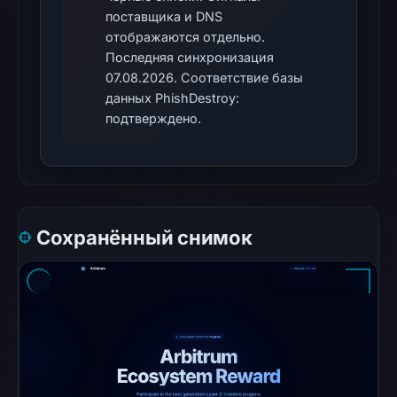
поставщика и DNS
The
отображаются отдельно.
response
Последняя синхронизация
may
07.08.2026. Соответствие базы
differ
данных PhishDestroy:
between
подтверждено.
visitors
and
automated
checks.
Сохранённый снимок
Other
observations:
Google
Safe
Browsing
recorded
no
flag