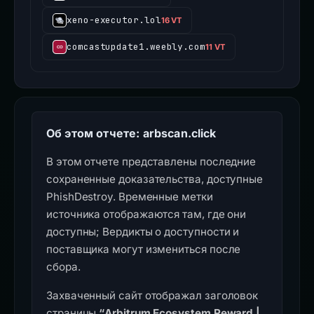
xeno-executor.lol
16 VT
comcastupdate1.weebly.com
11 VT
Об этом отчете: arbscan.click
В этом отчете представлены последние
сохраненные доказательства, доступные
PhishDestroy. Временные метки
источника отображаются там, где они
доступны; Вердикты о доступности и
поставщика могут измениться после
сбора.
Захваченный сайт отображал заголовок
страницы
“Arbitrum Ecosystem Reward |