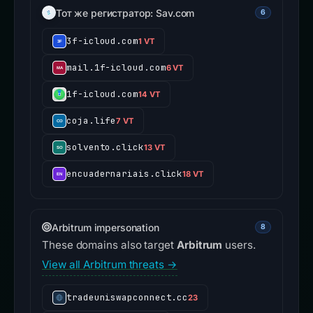
Тот же регистратор: Sav.com
6
3f-icloud.com
1 VT
mail.1f-icloud.com
6 VT
1f-icloud.com
14 VT
coja.life
7 VT
solvento.click
13 VT
encuadernariais.click
18 VT
Arbitrum impersonation
8
These domains also target
Arbitrum
users.
View all Arbitrum threats →
tradeuniswapconnect.cc
23