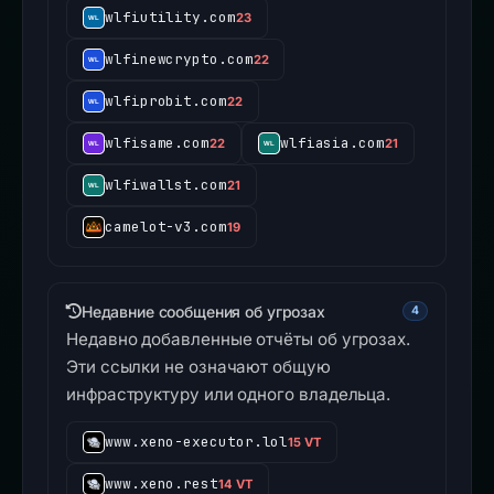
wlfiutility.com
23
wlfinewcrypto.com
22
wlfiprobit.com
22
wlfisame.com
wlfiasia.com
22
21
wlfiwallst.com
21
camelot-v3.com
19
Недавние сообщения об угрозах
4
Недавно добавленные отчёты об угрозах.
Эти ссылки не означают общую
инфраструктуру или одного владельца.
www.xeno-executor.lol
15 VT
www.xeno.rest
14 VT