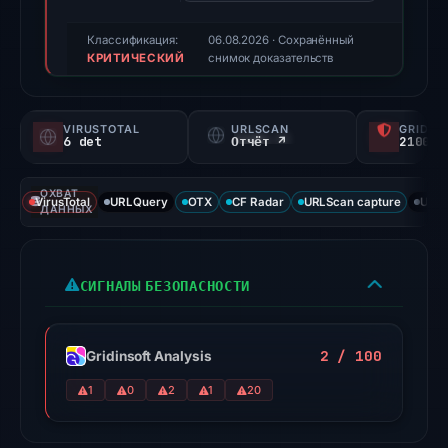
triage
score,
Классификация:
06.08.2026
· Сохранённый
КРИТИЧЕСКИЙ
not
снимок доказательств
a
probability).
VIRUSTOTAL
URLSCAN
GRIDIN
6 det
Отчёт ↗
2100/
Threat
signals:
ОХВАТ
6
VirusTotal
URLQuery
OTX
CF Radar
URLScan capture
URLS
ДАННЫХ
of
91
VirusTotal
СИГНАЛЫ БЕЗОПАСНОСТИ
engines
flagged
the
2 / 100
Gridinsoft Analysis
domain
1
0
2
1
20
on
Aug