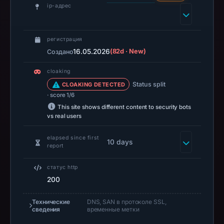
ip-адрес
capture
is
available,
регистрация
but
16.05.2026
(82d · New)
Создано
no
cloaking
capture
timestamp
Status split
CLOAKING DETECTED
· score 1/6
was
This site shows different content to security bots
recorded.
vs real users
Negative
or
elapsed since first
10 days
report
missing
results
статус http
do
200
not
establish
Технические
DNS, SAN в протоколе SSL,
сведения
временные метки
safety.