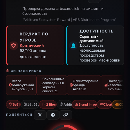
Проверка домена arbscan.click на фишинг и
безопасность
“Arbitrum Ecosystem Reward | ARB Distribution Program”
ДОСТУПНОСТЬ
ВЕРДИКТ ПО
Скрытый ·
УГРОЗЕ
достижимый
Доступность,
Критический
наблюдаемая
93/100 оценка
посредством
доказательств
проверок маскировки
СИГНАЛЫ РИСКА
Сохраненные
Всего
Олицетворение
Последний
совпадения в
обнаружений
бренда:
известный
черном
вирусов: 6/91
Arbitrum
активный
списке: 2.
6/91 VT
16.05.2026
2 Blocklists
Arbitrum
Brand Impersonation
Cloaking
CDN
ПОДЕЛИТЬСЯ