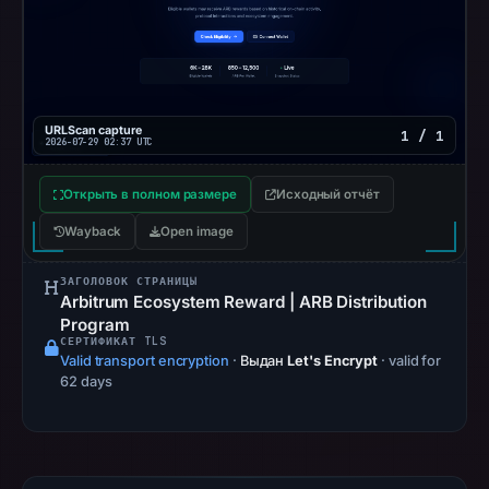
on
May
16,
2026
at
URLScan capture
1 / 1
2026-07-29 02:37 UTC
19:13
UTC.
Открыть в полном размере
Исходный отчёт
AlienVault
Wayback
Open image
OTX
recorded
ЗАГОЛОВОК СТРАНИЦЫ
0
Arbitrum Ecosystem Reward | ARB Distribution
community
Program
СЕРТИФИКАТ TLS
pulse
Valid transport encryption
·
Выдан
Let's Encrypt
· valid for
references
62 days
on
May
16,
2026