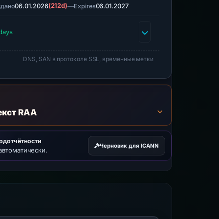
06.01.2026
(212d)
—
06.01.2027
здано
Expires
days
DNS, SAN в протоколе SSL, временные метки
екст RAA
подотчётности
Черновик для ICANN
автоматически.