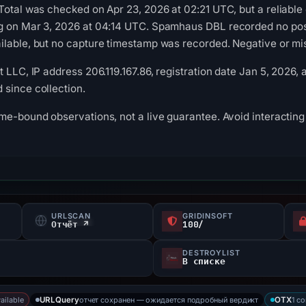
Total was checked on Apr 23, 2026 at 02:21 UTC, but a reliable 
g on Mar 3, 2026 at 04:14 UTC. Spamhaus DBL recorded no posit
lable, but no capture timestamp was recorded. Negative or miss
 LLC, IP address 206.119.167.86, registration date Jan 5, 2026, a
since collection.
me-bound observations, not a live guarantee. Avoid interacting 
URLSCAN
GRIDINSOFT
f
Отчёт ↗
100/
DESTROYLIST
В списке
ailable
отчет сохранен — ожидается подробный вердикт
1 c
URLQuery
OTX