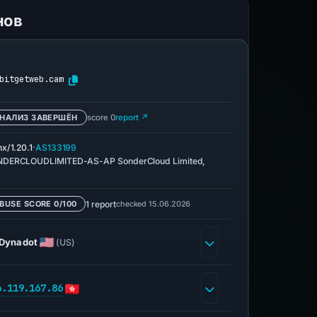
нов
bitgetweb.cam
НАЛИЗ ЗАВЕРШЁН
score 0
report ↗
·
nx/1.20.1
AS133199
DERCLOUDLIMITED-AS-AP SonderCloud Limited,
1 report
checked 15.06.2026
BUSE SCORE 0/100
Dynadot
(US)
6.119.167.86