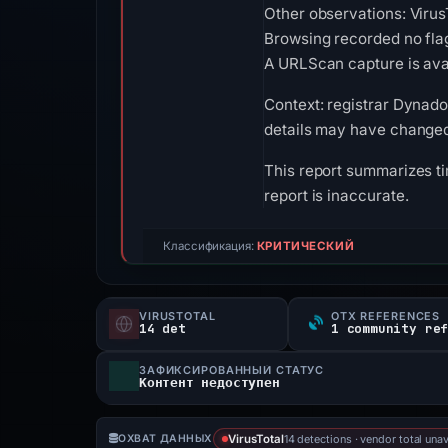
Other observations: Virus
Browsing recorded no fla
A URLScan capture is avai
Context: registrar Dynadot
details may have changed 
This report summarizes ti
report is inaccurate.
Классификация:
КРИТИЧЕСКИЙ
VIRUSTOTAL
OTX REFERENCES
14 det
1 community re
ЗАФИКСИРОВАННЫЙ СТАТУС
Контент недоступен
14 detections · vendor total unav
ОХВАТ ДАННЫХ
VirusTotal