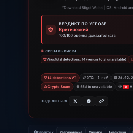
“Download Bitget Wallet | iOS, Android an
ВЕРДИКТ ПО УГРОЗЕ
Критический
100/100 оценка доказательств
СИГНАЛЫ РИСКА
VirusTotal detections: 14 (vendor total unavailable)
OTX: 1 ref
26.02.
14 detections VT
Crypto Scam
55d to unavailable
H
ПОДЕЛИТЬСЯ
Перейти к
Реагирование
Снимки
Аналитика