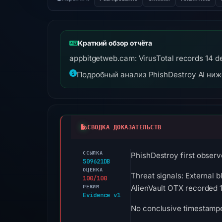
Краткий обзор отчёта
appbitgetweb.cam: VirusTotal records 14 det
Подробный анализ PhishDestroy AI ни
СВОДКА ДОКАЗАТЕЛЬСТВ
ССЫЛКА
PhishDestroy first observ
509621DB
ОЦЕНКА
Threat signals: External 
100/100
РЕЖИМ
AlienVault OTX recorded 
Evidence v1
No conclusive timestamped