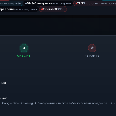
нализ завершён
не проверено
Просрочен или не пров
DNS-блокировки
TLS
не исследовано
0/100
правлений
Gridinsoft
CHECKS
REPORTS
ных
озах
tal · Google Safe Browsing · Обнаружение списков заблокированных адресов · OTX 