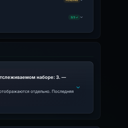
PENDING
3/3 ✓
PhishDestroy указывает этот домен; совпадения общедоступного черного списка в отслеживаемом наборе: 3. —
 отображаются отдельно. Последняя