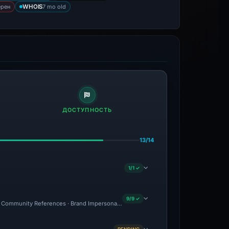
ерен
7 mo old
WHOIS
ДОСТУПНОСТЬ
13/14
1/1 ✓
9/9 ✓
Community References · Brand Impersonation · Forensic Evidence Collected · Tech