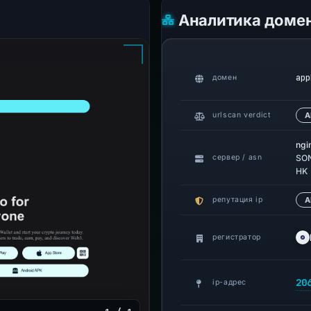
Аналитика доме
app
домен
urlscan verdict
А
ngi
сервер / asn
SON
HK
репутация ip
A
регистратор
20
ip-адрес