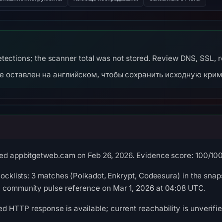
ections; the scanner total was not stored. Review DNS, SSL, regi
же оставлен на английском, чтобы сохранить исходную кри
ed appbitgetweb.cam on Feb 26, 2026. Evidence score: 100/100 (
blocklists: 3 matches (Polkadot, Enkrypt, Codeesura) in the sna
1 community pulse reference on Mar 1, 2026 at 04:08 UTC.
 HTTP response is available; current reachability is unverifie