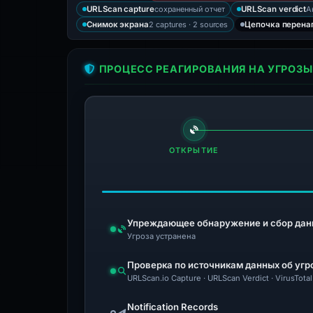
сохраненный отчет
А
URLScan capture
URLScan verdict
2 captures · 2 sources
Снимок экрана
Цепочка перена
ПРОЦЕСС РЕАГИРОВАНИЯ НА УГРОЗЫ
ОТКРЫТИЕ
Упреждающее обнаружение и сбор дан
Угроза устранена
Проверка по источникам данных об угр
URLScan.io Capture · URLScan Verdict · VirusTo
Notification Records