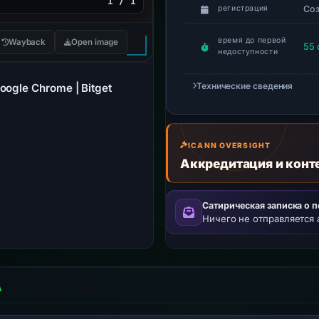
1 / 1
Со
регистрация
время до первой
Wayback
Open image
55 
недоступности
Технические сведения
Google Chrome | Bitget
ICANN OVERSIGHT
Аккредитация и конт
Сатирическая записка о 
Ничего не отправляется 
А