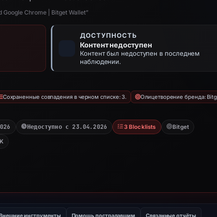
d Google Chrome | Bitget Wallet”
ДОСТУПНОСТЬ
Контент недоступен
Контент был недоступен в последнем
наблюдении.
Сохраненные совпадения в черном списке: 3.
Олицетворение бренда: Bitg
2026
Недоступно с 23.04.2026
3 Blocklists
Bitget
K
Внешние инструменты
Помощь пострадавшим
Связанные отчёты