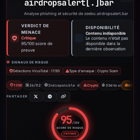
airdropsalert[.]
bar
Analyse phishing et sécurité de zeebu.airdropsalert.bar
VERDICT DE
DISPONIBILITÉ
MENACE
Contenu indisponible
Critique
Le contenu n'était pas
95/100 score de
disponible dans la
dernière observation
preuve
SIGNAUX DE RISQUE
Détections VirusTotal : 17/95
Type d'arnaque : Crypto Scam
17/95 VT
26/02/2026
Indisponible depuis 01/04/2026
Crypto Scam
33d to unavailable
CDN
PARTAGER
95
/100
SCORE DE RISQUE
Score de risque : 95 sur 100. 
CRITIQUE