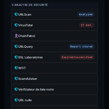
ANALYSE DE SÉCURITÉ
URLScan
Analyzed
VirusTotal
17 det.
ChainPatrol
URLQuery
Report stored
SSL Laboratoires
Expired/unverified
WOT
ScamAdviser
Vérificateur de liste noire
URL nulle