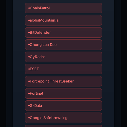
ChainPatrol
alphaMountain.ai
BitDefender
Chong Lua Dao
CyRadar
ESET
Forcepoint ThreatSeeker
Fortinet
G-Data
Google Safebrowsing