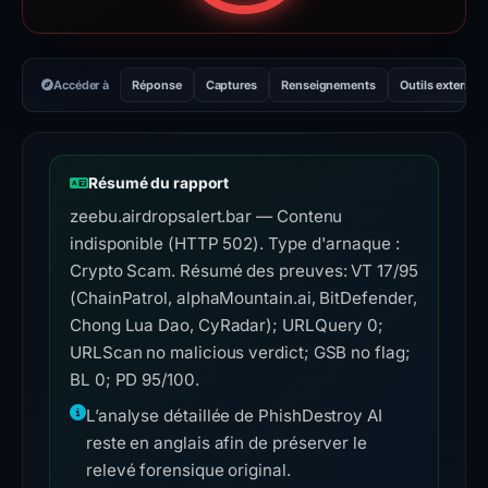
Accéder à
Réponse
Captures
Renseignements
Outils externes
Résumé du rapport
zeebu.airdropsalert.bar — Contenu
indisponible (HTTP 502). Type d'arnaque :
Crypto Scam. Résumé des preuves: VT 17/95
(ChainPatrol, alphaMountain.ai, BitDefender,
Chong Lua Dao, CyRadar); URLQuery 0;
URLScan no malicious verdict; GSB no flag;
BL 0; PD 95/100.
L’analyse détaillée de PhishDestroy AI
reste en anglais afin de préserver le
relevé forensique original.