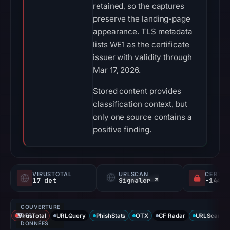
retained, so the captures
preserve the landing-page
appearance. TLS metadata
lists WE1 as the certificate
issuer with validity through
Mar 17, 2026.
Stored content provides
classification context, but
only one source contains a
positive finding.
VIRUSTOTAL
URLSCAN
CERTIF
17 det
Signaler ↗
COUVERTURE
VirusTotal
DES
URLQuery
PhishStats
OTX
CF Radar
URLScan ca
DONNÉES