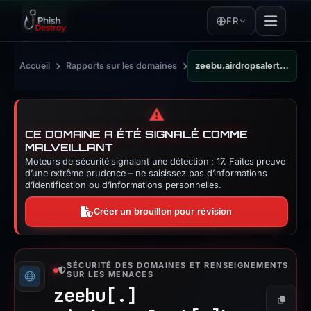
FR
›
›
Accueil
Rapports sur les domaines
zeebu.airdropsalert.bar
⚠️
CE DOMAINE A ÉTÉ SIGNALÉ COMME
MALVEILLANT
Moteurs de sécurité signalant une détection : 17. Faites preuve
d’une extrême prudence – ne saisissez pas d’informations
d’identification ou d’informations personnelles.
Créer un brouillon pour révision
SÉCURITÉ DES DOMAINES ET RENSEIGNEMENTS
SUR LES MENACES
zeebu[.]
Copier