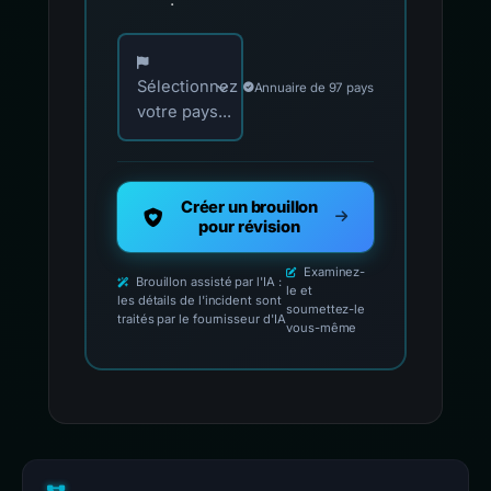
Choisissez votre pays pour les contacts offici
Sélectionnez
Annuaire de 97 pays
votre pays...
Créer un brouillon
pour révision
Examinez-
Brouillon assisté par l'IA :
le et
les détails de l'incident sont
soumettez-le
traités par le fournisseur d'IA
vous-même