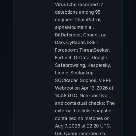
VirusTotal recorded 17
detections among 95
engines: ChainPatrol,
alphaMountain.ai,
BitDefender, Chong Lua
Dao, CyRadar, ESET,
Forcepoint ThreatSeeker,
Fortinet, G-Data, Google
Safebrowsing, Kaspersky,
Lionic, Seclookup,
SOCRadar, Sophos, VIPRE,
Webroot on Apr 13, 2026 at
14:58 UTC. Non-positive
and contextual checks: The
external blocklist snapshot
contained no matches on
Aug 7, 2026 at 22:20 UTC.
URLQuery recorded no