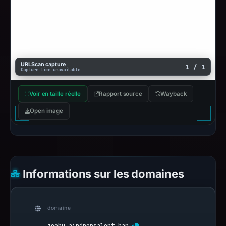
URLScan capture
1 / 1
Capture time unavailable
Voir en taille réelle
Rapport source
Wayback
Open image
Informations sur les domaines
domaine