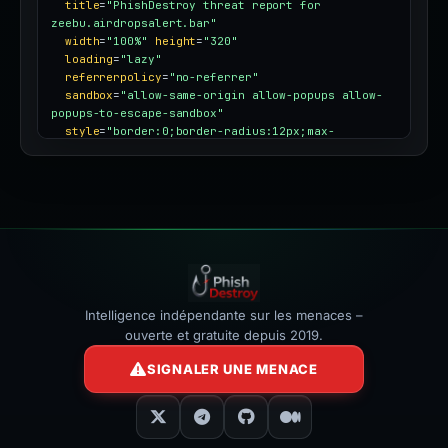
title
=
"PhishDestroy threat report for 
zeebu.airdropsalert.bar"
width
=
"100%"
height
=
"320"
loading
=
"lazy"
referrerpolicy
=
"no-referrer"
sandbox
=
"allow-same-origin allow-popups allow-
popups-to-escape-sandbox"
style
=
"border:0;border-radius:12px;max-
width:100%"
></iframe>
Intelligence indépendante sur les menaces –
ouverte et gratuite depuis 2019.
SIGNALER UNE MENACE