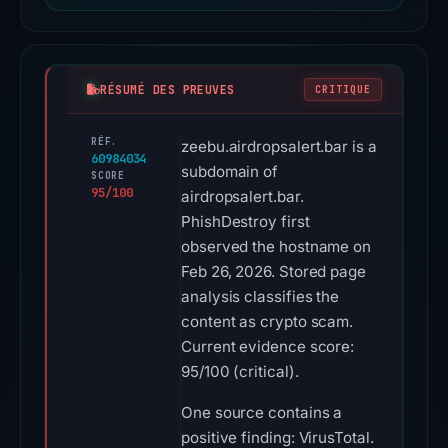
RÉSUMÉ DES PREUVES
CRITIQUE
RÉF.
zeebu.airdropsalert.bar is a
60984034
subdomain of
SCORE
95/100
airdropsalert.bar.
PhishDestroy first
observed the hostname on
Feb 26, 2026. Stored page
analysis classifies the
content as crypto scam.
Current evidence score:
95/100 (critical).
One source contains a
positive finding: VirusTotal.