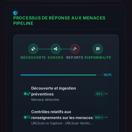
PROCESSUS DE RÉPONSE AUX MENACES
PIPELINE
DÉCOUVERTE
CHECKS
REPORTS
DISPONIBILITÉ
10/11
Découverte et ingestion
préventives
1/1 ✓
Menace détectée
Contrôles relatifs aux
renseignements sur les menaces
6/6 ✓
URLScan.io Capture · URLScan Verdict · VirusTotal · Google Saf