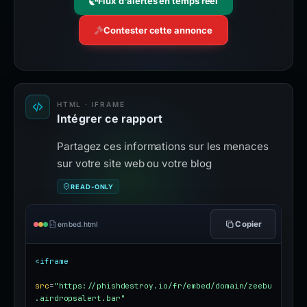
Flux d'alertes en temps réel
Contester cette annonce
HTML · IFRAME
Intégrer ce rapport
Partagez ces informations sur les menaces
sur votre site web ou votre blog
READ-ONLY
Copier
embed.html
<iframe
src
=
"https://phishdestroy.io/fr/embed/domain/zeebu
.airdropsalert.bar"