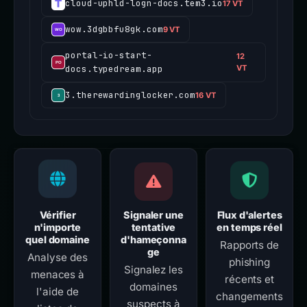
cloud-uphld-logn-docs.tem3.io
17 VT
wow.3dgbbfu8gk.com
9 VT
portal-io-start-
12
docs.typedream.app
VT
3.therewardinglocker.com
16 VT
Vérifier
Signaler une
Flux d'alertes
n'importe
tentative
en temps réel
quel domaine
d'hameçonna
Rapports de
ge
Analyse des
phishing
Signalez les
menaces à
récents et
domaines
l'aide de
changements
suspects à