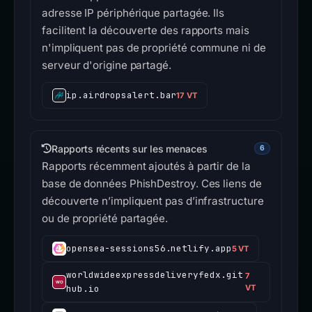
adresse IP périphérique partagée. Ils
facilitent la découverte des rapports mais
n'impliquent pas de propriété commune ni de
serveur d'origine partagé.
ip.airdropsalert.bar
17 VT
Rapports récents sur les menaces
6
Rapports récemment ajoutés à partir de la
base de données PhishDestroy. Ces liens de
découverte n’impliquent pas d’infrastructure
ou de propriété partagée.
opensea-sessions56.netlify.app
5 VT
worldwideexpressdeliveryfedx.git
7
hub.io
VT