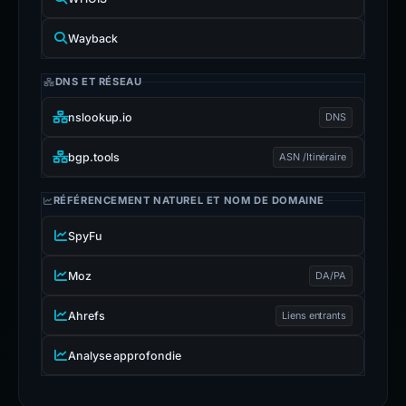
Wayback
DNS ET RÉSEAU
nslookup.io
DNS
bgp.tools
ASN /Itinéraire
RÉFÉRENCEMENT NATUREL ET NOM DE DOMAINE
SpyFu
Moz
DA/PA
Ahrefs
Liens entrants
Analyse approfondie