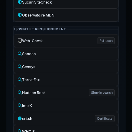
Sucuri SiteCheck
Observatoire MDN
OSINT ET RENSEIGNEMENT
Web-Check
Full scan
Shodan
Censys
ThreatFox
Hudson Rock
Sign-in search
IntelX
crt.sh
Certificats
WHOIS