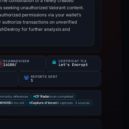
. The combination of a newly created
ers seeking unauthorized Valorant content.
authorized permissions via your wallet’s
r authorize transactions on unverified
shDestroy for further analysis and
SCAMADVISER
CERTIFICAT TLS
16100/
Let's Encrypt
REPORTS SENT
1
mmunity references
scan completed
CF Radar
4 mo old
3 captures · 3 sources
WHOIS
Capture d'écran