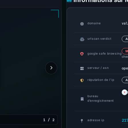
val
domaine
urlscan verdict
A
M
google safe browsing
che
ope
serveur / asn
réputation de l’ip
A
bureau
d’enregistrement
1 / 2
21
adresse ip