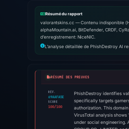
Résumé du rapport
valorantskins.cc — Contenu indisponible 
alphaMountain.ai, BitDefender, CRDF, CyRa
d’enregistrement: NiceNIC.
L’analyse détaillée de PhishDestroy AI res
RÉSUMÉ DES PREUVES
RÉF.
PhishDestroy identifies va
69AAFA5E
specifically targets gamer
SCORE
100/100
authorization. This domain
VirusTotal analysis shows 
under social engineering. 