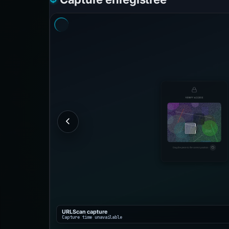
URLScan capture
Capture time unavailable