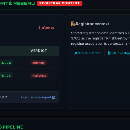
RITÉ RÉSEAU
REGISTRAR CONTEXT
Registrar context
2 alerts
Stored registration data identifie
3765) as the registrar. PhishDestroy
registrar association is contextual a
VERDICT
ALERT
NiceNIC Verdict
Full Investig
Phishing Block
ns.cc
phishing
Sinkholed
ns.cc
malicious
6 UTC
Open source report
 PIPELINE