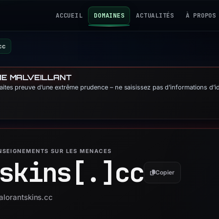
ACCUEIL
DOMAINES
ACTUALITÉS
À PROPOS
cc
ME MALVEILLANT
Faites preuve d’une extrême prudence – ne saisissez pas d’informations d’id
ENSEIGNEMENTS SUR LES MENACES
skins[.]
cc
Copier
alorantskins.cc