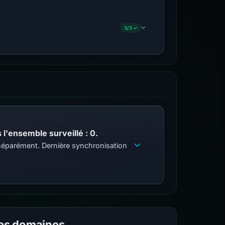
3/3 ✓
l'ensemble surveillé : 0.
s séparément. Dernière synchronisation
les domaines