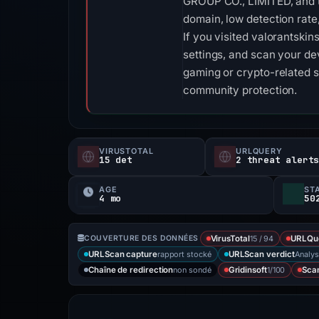
GROUP CO., LIMITED, and th
domain, low detection rate,
If you visited valorantski
settings, and scan your de
gaming or crypto-related s
community protection.
VIRUSTOTAL
URLQUERY
15 det
2 threat alert
ÂGE
ST
4 mo
50
15 / 94
COUVERTURE DES DONNÉES
VirusTotal
URLQu
rapport stocké
Analys
URLScan capture
URLScan verdict
non sondé
1/100
Chaîne de redirection
Gridinsoft
Sca