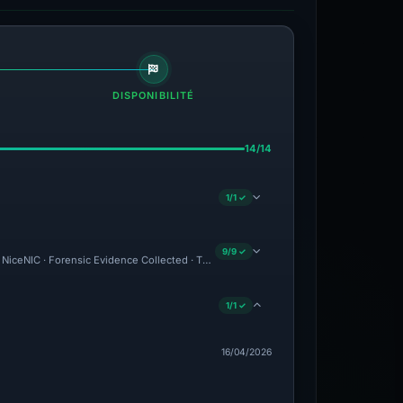
DISPONIBILITÉ
14/14
1/1 ✓
9/9 ✓
: NiceNIC · Forensic Evidence Collected · Technical Analysis Recorded
1/1 ✓
16/04/2026