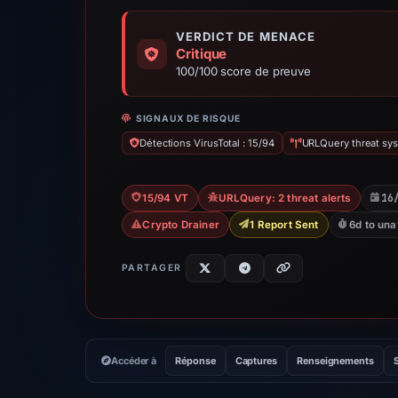
VERDICT DE MENACE
Critique
100/100 score de preuve
SIGNAUX DE RISQUE
Détections VirusTotal : 15/94
URLQuery threat sys
16
15/94 VT
URLQuery: 2 threat alerts
Crypto Drainer
1 Report Sent
6d to una
PARTAGER
Accéder à
Réponse
Captures
Renseignements