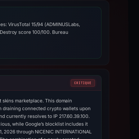
ves: VirusTotal 15/94 (ADMINUSLabs,
hDestroy score 100/100. Bureau
CRITIQUE
nt skins marketplace. This domain
en draining connected crypto wallets upon
d currently resolves to IP 217.60.39.100.
us, while Google’s blocklist includes it
rch 1, 2026 through NICENIC INTERNATIONAL