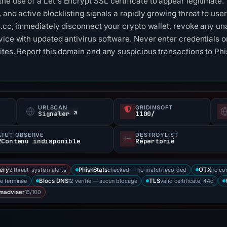
e use of a Let's Encrypt SSL certificate to appear legitimate
 and active blocklisting signals a rapidly growing threat to us
ns.cc, immediately disconnect your crypto wallet, revoke any un
vice with updated antivirus software. Never enter credentials o
ites. Report this domain and any suspicious transactions to Phi
URLSCAN
GRIDINSOFT
s
Signaler ↗
1100/
ATUT OBSERVÉ
DESTROYLIST
2Contenu indisponible
Répertorié
2 threat-system alerts
checked — no match recorded
no co
ery
PhishStats
OTX
e terminée
12 vérifié — aucun blocage
valid certificate, 44d
Blocs DNS
TLS
16/100
madviser