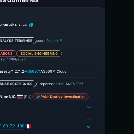
orantskins.cc
NALYSE TERMINÉE
score 0
report ↗
ARQUÉ
SOCIAL ENGINEERING
cked 16/04/2026
·
nresty/1.27.1.2
AS56971
AS56971 Cloud
0 reports
checked 13/07/2026
BUSE SCORE 0/100
NiceNIC
(RU)
PhishDestroy Investigation
7.60.39.100