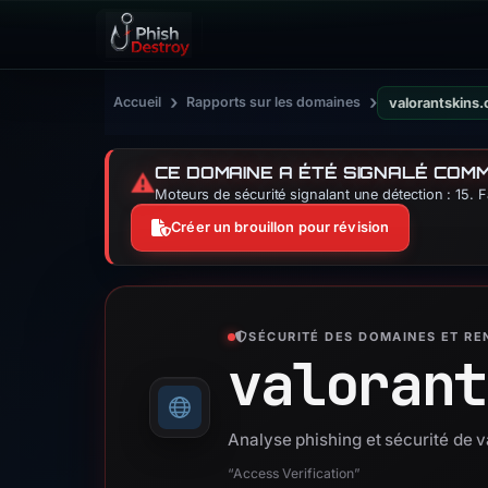
›
›
Accueil
Rapports sur les domaines
valorantskins.
CE DOMAINE A ÉTÉ SIGNALÉ COM
⚠️
Moteurs de sécurité signalant une détection : 15. 
Créer un brouillon pour révision
SÉCURITÉ DES DOMAINES ET R
valorant
Analyse phishing et sécurité de v
“Access Verification”