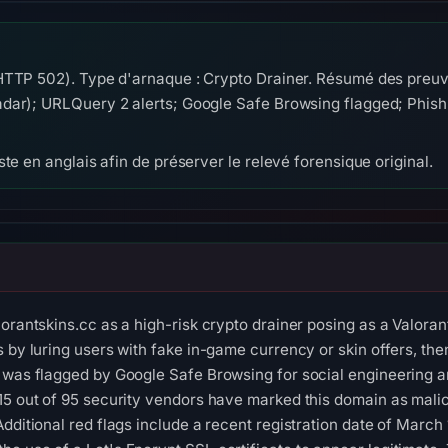
(HTTP 502). Type d'arnaque : Crypto Drainer. Résumé des preu
dar); URLQuery 2 alerts; Google Safe Browsing flagged; Phis
te en anglais afin de préserver le relevé forensique original.
lorantskins.cc as a high-risk crypto drainer posing as a Valora
s by luring users with fake in-game currency or skin offers, th
 was flagged by Google Safe Browsing for social engineering an
15 out of 95 security vendors have marked this domain as malicio
Additional red flags include a recent registration date of Ma