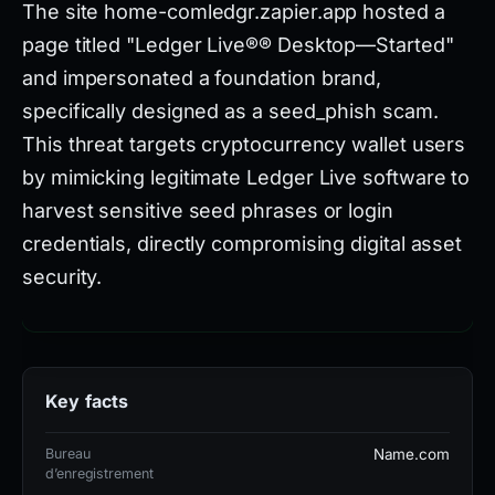
The site home-comledgr.zapier.app hosted a
page titled "Ledger Live®® Desktop—Started"
and impersonated a foundation brand,
specifically designed as a seed_phish scam.
This threat targets cryptocurrency wallet users
by mimicking legitimate Ledger Live software to
harvest sensitive seed phrases or login
credentials, directly compromising digital asset
security.
Technical analysis shows the domain was flagged
by 15 out of 95 VirusTotal vendors, with detection
Key facts
by ADMINUSLabs, alphaMountain.ai, Chong Lua
Dao, Cluster25, and CRDF. It was registered
Bureau
Name.com
through Name.com, Inc., using IP address
d’enregistrement