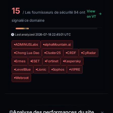
15
View
/ Les fournisseurs de sécurité 94 ont
on VT
signalé ce domaine
Last analyzed
2026-07-18 22:45:01 UTC
ADMINUSLabs
alphaMountain.ai
Chong Lua Dao
Cluster25
CRDF
CyRadar
Ermes
ESET
Fortinet
Kaspersky
LevelBlue
Lionic
Sophos
VIPRE
Webroot
Analyse des performances du site