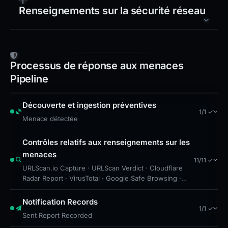
Renseignements sur la sécurité réseau
Processus de réponse aux menaces
Pipeline
Découverte et ingestion préventives
1/1 ✓
Menace détectée
Contrôles relatifs aux renseignements sur les
menaces
11/11 ✓
URLScan.io Capture · URLScan Verdict · Cloudflare
Radar Report · VirusTotal · Google Safe Browsing ·
robots.txt Found · Sitemap: 1 pages · Brand
Impersonation · Forensic Evidence Collected ·
Notification Records
1/1 ✓
Technical Analysis Recorded · VT detections
Sent Report Recorded
increased by 9