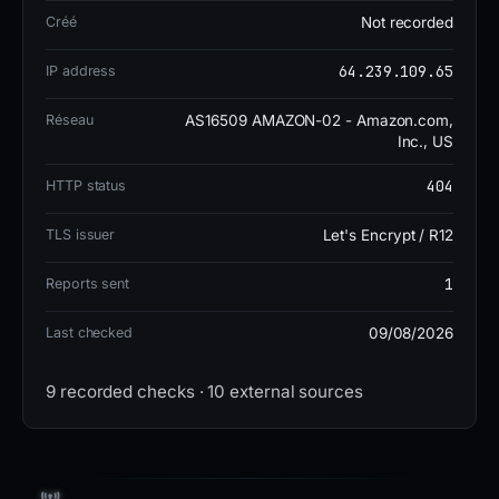
64.239.109.65 (United States, AS16509
Créé
Not recorded
Amazon.com, Inc.). The SSL certificate was
64.239.109.65
IP address
issued by Let's Encrypt via R12, and nameservers
were ns1.vercel-dns.com and ns2.vercel-dns.com.
Réseau
AS16509 AMAZON-02 - Amazon.com,
The domain appeared on 1 blocklist.
Inc., US
404
HTTP status
The site is currently DOWN/OFFLINE, with a DOM
TLS issuer
Let's Encrypt / R12
risk score of 73, indicating a high threat level.
While no longer active, the domain remains
1
Reports sent
flagged across multiple security platforms and
Last checked
09/08/2026
should be permanently blocked to prevent future
reactivation.
9 recorded checks · 10 external sources