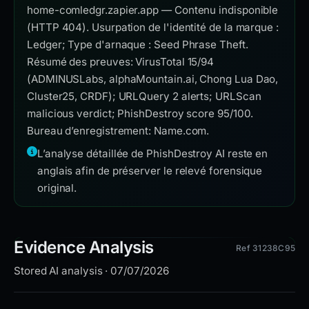
home-comledgr.zapier.app — Contenu indisponible
(HTTP 404). Usurpation de l'identité de la marque :
Ledger; Type d'arnaque : Seed Phrase Theft.
Résumé des preuves: VirusTotal 15/94
(ADMINUSLabs, alphaMountain.ai, Chong Lua Dao,
Cluster25, CRDF); URLQuery 2 alerts; URLScan
malicious verdict; PhishDestroy score 95/100.
Bureau d’enregistrement: Name.com.
L’analyse détaillée de PhishDestroy AI reste en
anglais afin de préserver le relevé forensique
original.
Evidence Analysis
Ref 31238C95
Stored AI analysis · 07/07/2026