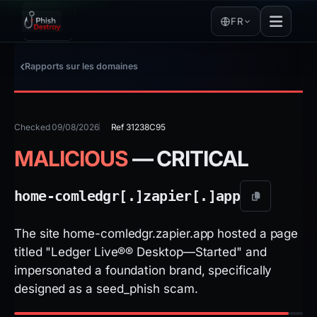
FR
Rapports sur les domaines
Checked 09/08/2026
Ref 31238C95
MALICIOUS
— CRITICAL
home-comledgr[.]
zapier[.]
app
The site home-comledgr.zapier.app hosted a page
titled "Ledger Live®® Desktop—Started" and
impersonated a foundation brand, specifically
designed as a seed_phish scam.