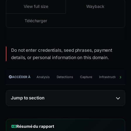
2026-03-24 11:16 UTC
Contenu indisponible · HTTP 404
View full size
Wayback
Télécharger
Do not enter credentials, seed phrases, payment
details, or personal information on this domain.
ACCÉDER À
Analysis
Detections
Capture
Infrastructure
Ti
Jump to section
Résumé du rapport