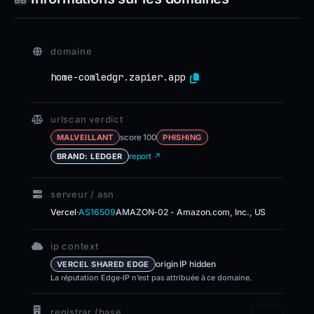
domaine
home-comledgr.zapier.app
urlscan verdict
score 100
MALVEILLANT
PHISHING
report ↗
BRAND: LEDGER
serveur / asn
·
Vercel
AS16509
AMAZON-02 - Amazon.com, Inc., US
ip context
origin IP hidden
VERCEL SHARED EDGE
La réputation Edge-IP n’est pas attribuée à ce domaine.
registrar (base