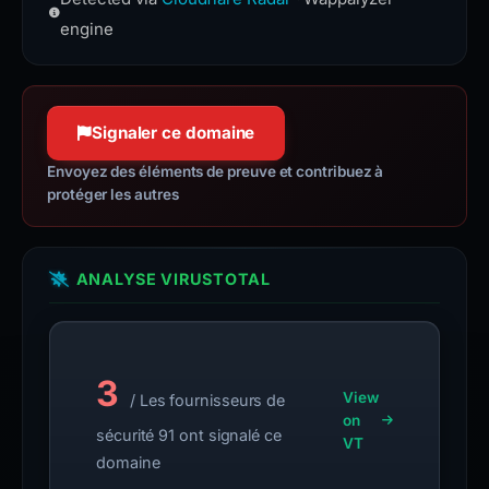
protocol, built on QUIC for faster,
more reliable connections.
engine
Signaler ce domaine
Envoyez des éléments de preuve et contribuez à
protéger les autres
ANALYSE VIRUSTOTAL
3
View
/ Les fournisseurs de
on
sécurité 91 ont signalé ce
VT
domaine