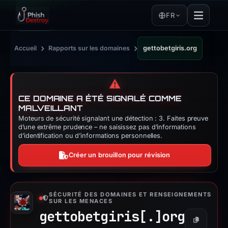
FR
›
›
Accueil
Rapports sur les domaines
gettobetgiris.org
⚠️
CE DOMAINE A ÉTÉ SIGNALÉ COMME
MALVEILLANT
Moteurs de sécurité signalant une détection : 3. Faites preuve
d’une extrême prudence – ne saisissez pas d’informations
d’identification ou d’informations personnelles.
Créer un brouillon pour révision
SÉCURITÉ DES DOMAINES ET RENSEIGNEMENTS
SUR LES MENACES
gettobetgiris[.]
org
Copier