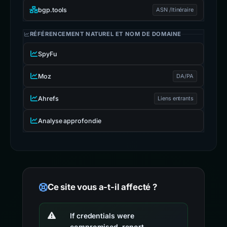
bgp.tools
ASN /Itinéraire
RÉFÉRENCEMENT NATUREL ET NOM DE DOMAINE
SpyFu
Moz
DA/PA
Ahrefs
Liens entrants
Analyse approfondie
Ce site vous a-t-il affecté ?
If credentials were
compromised, report