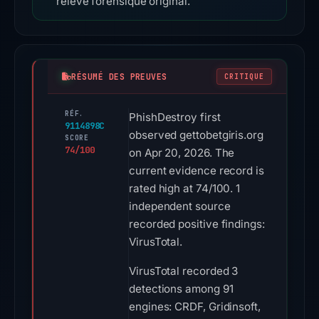
relevé forensique original.
RÉSUMÉ DES PREUVES
CRITIQUE
RÉF.
PhishDestroy first
9114898C
observed gettobetgiris.org
SCORE
74/100
on Apr 20, 2026. The
current evidence record is
rated high at 74/100. 1
independent source
recorded positive findings:
VirusTotal.
VirusTotal recorded 3
detections among 91
engines: CRDF, Gridinsoft,