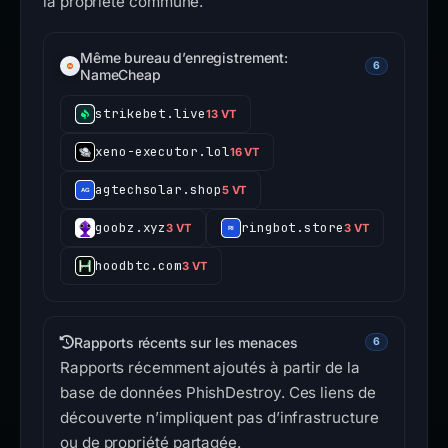
la propriété commune.
Même bureau d’enregistrement:
6
NameCheap
strikebet.live
13 VT
xeno-executor.lol
16 VT
agtechsolar.shop
5 VT
goobz.xyz
ringbot.store
3 VT
3 VT
hoodbtc.com
3 VT
Rapports récents sur les menaces
6
Rapports récemment ajoutés à partir de la
base de données PhishDestroy. Ces liens de
découverte n’impliquent pas d’infrastructure
ou de propriété partagée.