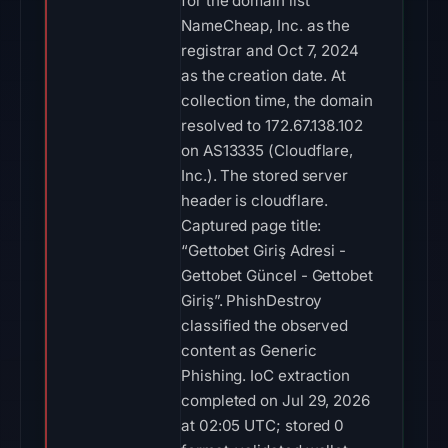
for the domain list
NameCheap, Inc. as the
registrar and Oct 7, 2024
as the creation date. At
collection time, the domain
resolved to 172.67.138.102
on AS13335 (Cloudflare,
Inc.). The stored server
header is cloudflare.
Captured page title:
“Gettobet Giriş Adresi -
Gettobet Güncel - Gettobet
Giriş”. PhishDestroy
classified the observed
content as Generic
Phishing. IoC extraction
completed on Jul 29, 2026
at 02:05 UTC; stored 0