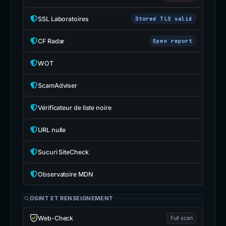
SSL Laboratoires
Stored TLS valid
CF Radar
Open report
WOT
ScamAdviser
Vérificateur de liste noire
URL nulle
Sucuri SiteCheck
Observatoire MDN
OSINT ET RENSEIGNEMENT
Web-Check
Full scan