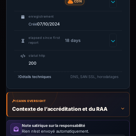
CDN
enregistrement
07/10/2024
Créé
elapsed since first
18 days
report
statut http
200
Détails techniques
DNS, SAN SSL, horodatages
ICANN OVERSIGHT
Contexte de l’accréditation et du RAA
Note satirique sur la responsabilité
Rien n’est envoyé automatiquement.