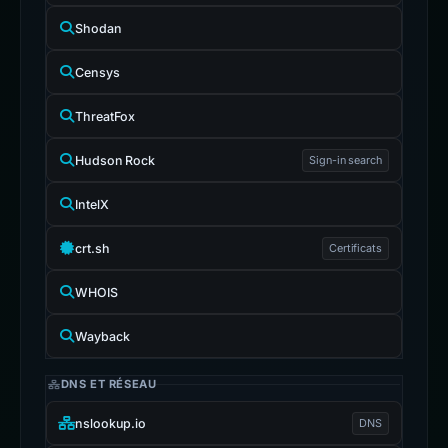
Shodan
Censys
ThreatFox
Hudson Rock
Sign-in search
IntelX
crt.sh
Certificats
WHOIS
Wayback
DNS ET RÉSEAU
nslookup.io
DNS