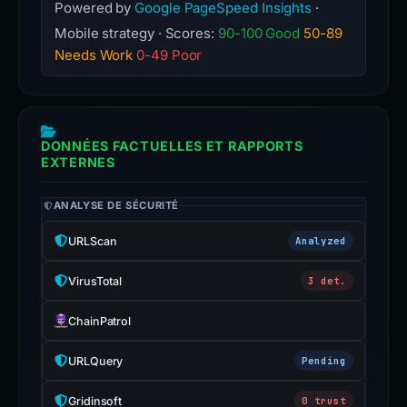
Powered by
Google PageSpeed Insights
·
Mobile strategy · Scores:
90-100 Good
50-89
Needs Work
0-49 Poor
DONNÉES FACTUELLES ET RAPPORTS
EXTERNES
ANALYSE DE SÉCURITÉ
URLScan
Analyzed
VirusTotal
3 det.
ChainPatrol
URLQuery
Pending
Gridinsoft
0 trust