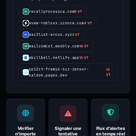
recallprocessca.com
6 VT
wvww-robloxx.iconce.com
4 VT
waitlist-arcus.xyz
5 VT
mailcomcst.weebly.com
16 VT
wbillbell.netlify.app
15 VT
sp12ct-framik-biz-zensor-
14
kaldok.pages.dev
VT
Vérifier
Signaler une
Flux d'alertes
n'importe
tentative
en temps réel