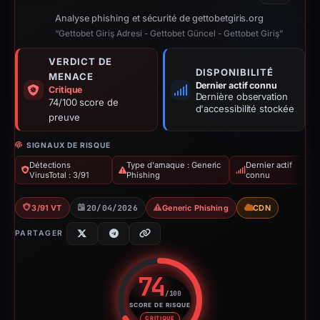
Analyse phishing et sécurité de gettobetgiris.org
“Gettobet Giriş Adresi - Gettobet Güncel - Gettobet Giriş”
VERDICT DE
DISPONIBILITÉ
MENACE
Dernier actif connu
Critique
Dernière observation
74/100 score de
d'accessibilité stockée
preuve
SIGNAUX DE RISQUE
Détections
Type d'arnaque : Generic
Dernier actif
VirusTotal : 3/91
Phishing
connu
3/91 VT
20/04/2026
Generic Phishing
CDN
PARTAGER
74
/100
SCORE DE RISQUE
Score de risque : 74 sur 100. 
CRITIQUE