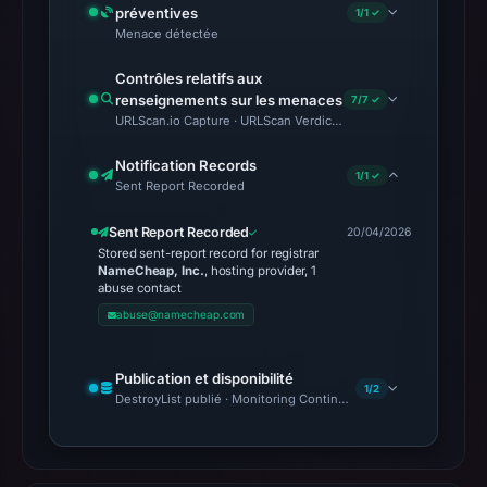
préventives
1/1 ✓
Menace détectée
Contrôles relatifs aux
renseignements sur les menaces
7/7 ✓
URLScan.io Capture · URLScan Verdict · Cloudflare Radar Report 
Notification Records
1/1 ✓
Sent Report Recorded
Sent Report Recorded
20/04/2026
Stored sent-report record for registrar
NameCheap, Inc.
, hosting provider, 1
abuse contact
abuse@namecheap.com
Publication et disponibilité
1/2
DestroyList publié · Monitoring Continues