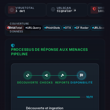
VIRUSTOTAL
URLSCAN
GRIDIN
3 det
Signaler ↗
100/
COUVERTURE
VirusTotal
DES
URLQuery
PhishStats
OTX
CF Radar
URLScan ca
DONNÉES
PROCESSUS DE RÉPONSE AUX MENACES
PIPELINE
DÉCOUVERTE
CHECKS
REPORTS
DISPONIBILITÉ
10/11
Découverte et ingestion