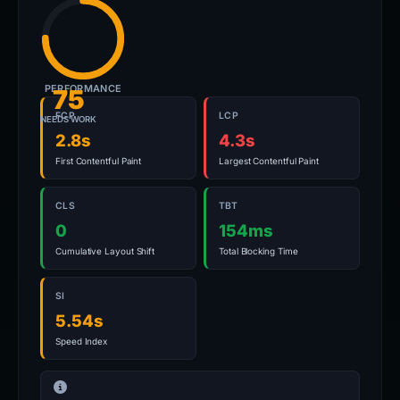
PERFORMANCE
75
FCP
LCP
NEEDS WORK
2.8s
4.3s
First Contentful Paint
Largest Contentful Paint
CLS
TBT
0
154ms
Cumulative Layout Shift
Total Blocking Time
SI
5.54s
Speed Index