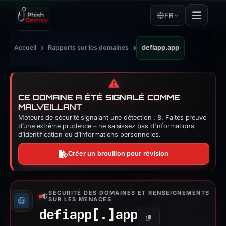
FR
›
›
Accueil
Rapports sur les domaines
defiapp.app
⚠️
CE DOMAINE A ÉTÉ SIGNALÉ COMME
MALVEILLANT
Moteurs de sécurité signalant une détection : 8. Faites preuve
d’une extrême prudence – ne saisissez pas d’informations
d’identification ou d’informations personnelles.
Créer un brouillon pour révision
SÉCURITÉ DES DOMAINES ET RENSEIGNEMENTS
SUR LES MENACES
defiapp[.]
app
Copier