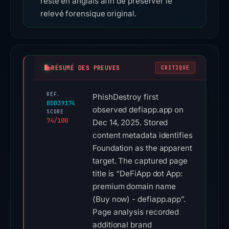
reste en anglais afin de préserver le
relevé forensique original.
RÉSUMÉ DES PREUVES
CRITIQUE
RÉF.
PhishDestroy first
BDD39174
observed defiapp.app on
SCORE
74/100
Dec 14, 2025. Stored
content metadata identifies
Foundation as the apparent
target. The captured page
title is “DeFiApp dot App:
premium domain name
(Buy now) - defiapp.app”.
Page analysis recorded
additional brand