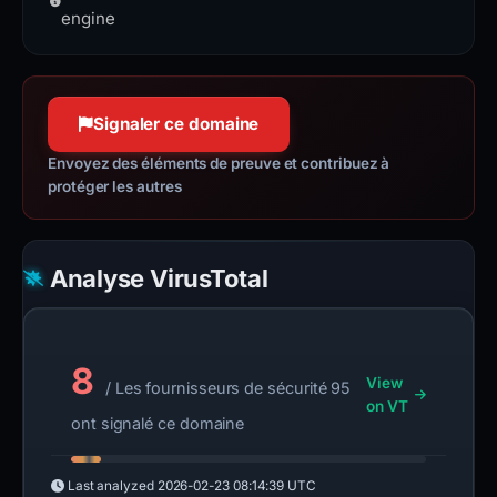
jqueryui.com
designed to simplify HTML DOM tree
engine
Confiance à 100 %
traversal and manipulation, as well
as event handling, CSS animation,
and Ajax.
Signaler ce domaine
jquery.com
Confiance à 100 %
Envoyez des éléments de preuve et contribuez à
protéger les autres
Analyse VirusTotal
8
View
/ Les fournisseurs de sécurité 95
on VT
ont signalé ce domaine
Last analyzed
2026-02-23 08:14:39 UTC