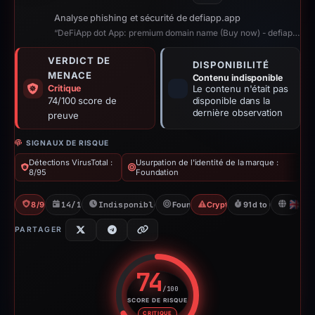
Analyse phishing et sécurité de defiapp.app
“DeFiApp dot App: premium domain name (Buy now) - defiapp.app”
VERDICT DE
DISPONIBILITÉ
MENACE
Contenu indisponible
Critique
Le contenu n'était pas
74/100 score de
disponible dans la
dernière observation
preuve
SIGNAUX DE RISQUE
Détections VirusTotal :
Usurpation de l'identité de la marque :
8/95
Foundation
8/95 VT
14/12/2025
Indisponible depuis 01/05/2026
Foundation
Crypto Scam
91d to unavailable
G
PARTAGER
74
/100
SCORE DE RISQUE
Score de risque : 74 sur 100. 
CRITIQUE