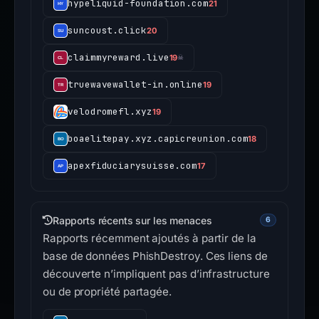
hypeliquid-foundation.com
21
suncoust.click
20
claimmyreward.live
19
☠
truewavewallet-in.online
19
velodromefl.xyz
19
boaelitepay.xyz.capicreunion.com
18
apexfiduciarysuisse.com
17
Rapports récents sur les menaces
6
Rapports récemment ajoutés à partir de la
base de données PhishDestroy. Ces liens de
découverte n’impliquent pas d’infrastructure
ou de propriété partagée.