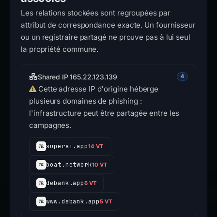
Les relations stockées sont regroupées par
attribut de correspondance exacte. Un fournisseur
ou un registraire partagé ne prouve pas à lui seul
la propriété commune.
Shared IP 165.22.123.139
4
Cette adresse IP d'origine héberge
plusieurs domaines de phishing :
l'infrastructure peut être partagée entre les
campagnes.
superai.app
14 VT
boat.network
10 VT
debank.app
6 VT
www.debank.app
5 VT