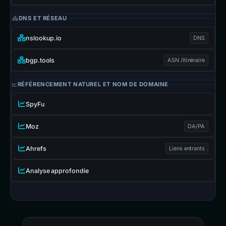
DNS ET RÉSEAU
nslookup.io
DNS
bgp.tools
ASN /Itinéraire
RÉFÉRENCEMENT NATUREL ET NOM DE DOMAINE
SpyFu
Moz
DA/PA
Ahrefs
Liens entrants
Analyse approfondie