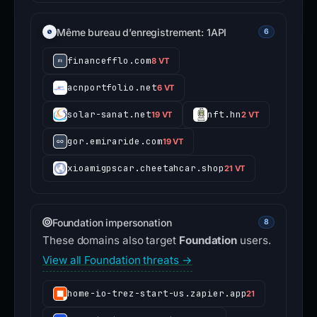
Même bureau d’enregistrement: 1API
6
financefflo.com
8 VT
acnportfolio.net
6 VT
solar-sanat.net
nft.hn
19 VT
2 VT
gor.emiraride.com
19 VT
xioamigpscar.cheetahcar.shop
21 VT
Foundation impersonation
8
These domains also target
Foundation
users.
View all Foundation threats →
home-io-trez-start-us.zapier.app
21