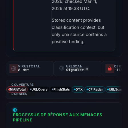
2026; checked Mar 11,
2026 at 19:33 UTC.
Stored content provides
classification context, but
only one source contains a
positive finding.
VIRUSTOTAL
URLSCAN
CERTIF
8 det
Signaler ↗
COUVERTURE
VirusTotal
DES
URLQuery
PhishStats
OTX
CF Radar
URLScan ca
DONNÉES
PROCESSUS DE RÉPONSE AUX MENACES
PIPELINE