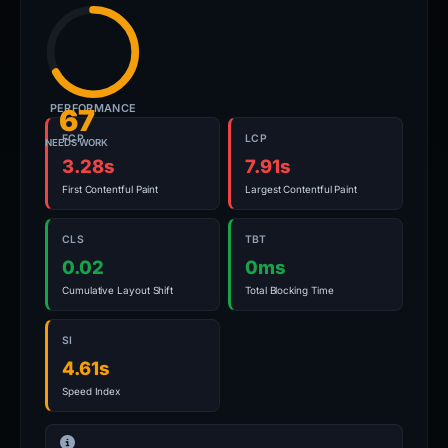
PERFORMANCE
67
FCP
LCP
NEEDS WORK
3.28s
7.91s
First Contentful Paint
Largest Contentful Paint
CLS
TBT
0.02
0ms
Cumulative Layout Shift
Total Blocking Time
SI
4.61s
Speed Index