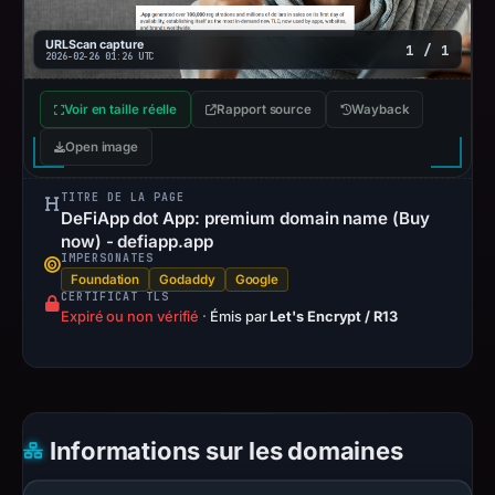
URLScan capture
1 / 1
2026-02-26 01:26 UTC
Voir en taille réelle
Rapport source
Wayback
Open image
TITRE DE LA PAGE
DeFiApp dot App: premium domain name (Buy
now) - defiapp.app
IMPERSONATES
Foundation
Godaddy
Google
CERTIFICAT TLS
Expiré ou non vérifié
·
Émis par
Let's Encrypt / R13
Informations sur les domaines