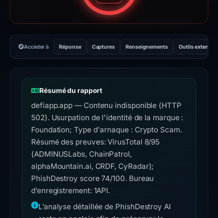
Accéder à
Réponse
Captures
Renseignements
Outils externes
Résumé du rapport
defiapp.app — Contenu indisponible (HTTP
502). Usurpation de l'identité de la marque :
Foundation; Type d'arnaque : Crypto Scam.
Résumé des preuves: VirusTotal 8/95
(ADMINUSLabs, ChainPatrol,
alphaMountain.ai, CRDF, CyRadar);
PhishDestroy score 74/100. Bureau
d’enregistrement: 1API.
L’analyse détaillée de PhishDestroy AI