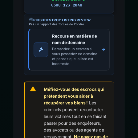
0300 123 2040
PHISHDESTROY LISTING REVIEW
Pas un rapport des forces de l'ordre
Recours en matière de
nom de domaine
Demandez un examen si
vous possédez ce domaine
et pensez que la liste est
incorrecte
Méfiez-vous des escrocs qui
prétendent vous aider à
récupérer vos biens !
Les
criminels peuvent recontacter
leurs victimes tout en se faisant
passer pour des enquêteurs,
des avocats ou des agents de
recouvrement.
Ne payez pas de