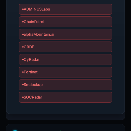
ADMINUSLabs
ChainPatrol
alphaMountain.ai
CRDF
CyRadar
Fortinet
Seclookup
SOCRadar