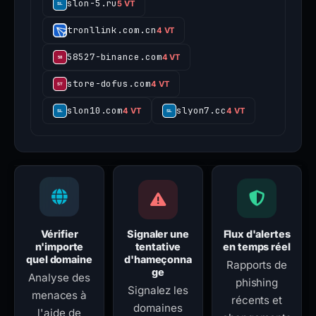
slon-5.ru
5 VT
tronllink.com.cn
4 VT
58527-binance.com
4 VT
store-dofus.com
4 VT
slon10.com
slyon7.cc
4 VT
4 VT
Vérifier
Signaler une
Flux d'alertes
n'importe
tentative
en temps réel
quel domaine
d'hameçonna
Rapports de
ge
Analyse des
phishing
Signalez les
menaces à
récents et
domaines
l'aide de