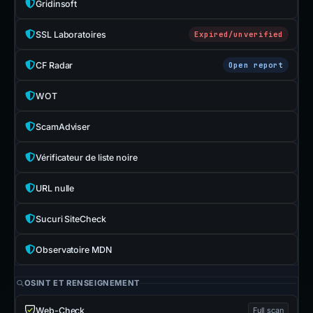
Gridinsoft
SSL Laboratoires
Expired/unverified
CF Radar
Open report
WOT
ScamAdviser
Vérificateur de liste noire
URL nulle
Sucuri SiteCheck
Observatoire MDN
OSINT ET RENSEIGNEMENT
Web-Check
Full scan