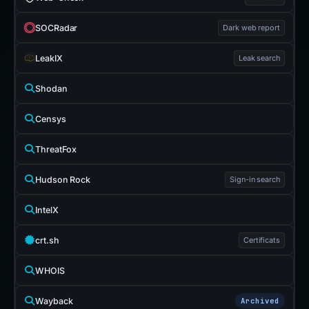
SOCRadar
Dark web report
LeakIX
Leak search
Shodan
Censys
ThreatFox
Hudson Rock
Sign-in search
IntelX
crt.sh
Certificats
WHOIS
Wayback
Archived