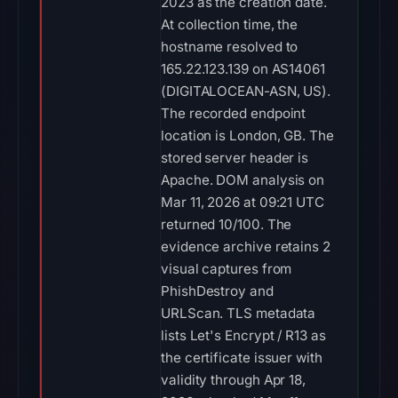
2023 as the creation date.
At collection time, the
hostname resolved to
165.22.123.139 on AS14061
(DIGITALOCEAN-ASN, US).
The recorded endpoint
location is London, GB. The
stored server header is
Apache. DOM analysis on
Mar 11, 2026 at 09:21 UTC
returned 10/100. The
evidence archive retains 2
visual captures from
PhishDestroy and
URLScan. TLS metadata
lists Let's Encrypt / R13 as
the certificate issuer with
validity through Apr 18,