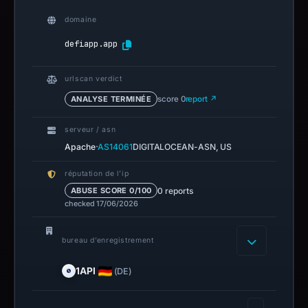
domaine
defiapp.app
urlscan verdict
ANALYSE TERMINÉE
score 0
report ↗
serveur / asn
·
Apache
AS14061
DIGITALOCEAN-ASN, US
réputation de l’ip
0 reports
ABUSE SCORE 0/100
checked 17/06/2026
bureau d’enregistrement
1API
(DE)