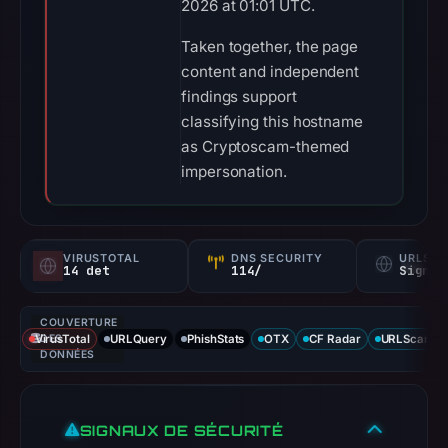
2026 at 01:01 UTC.
Taken together, the page
content and independent
findings support
classifying this hostname
as Cryptoscam-themed
impersonation.
VIRUSTOTAL
DNS SECURITY
URLSC
14 det
114/
Signal
COUVERTURE
VirusTotal
DES
URLQuery
PhishStats
OTX
CF Radar
URLScan ca
DONNÉES
SIGNAUX DE SÉCURITÉ