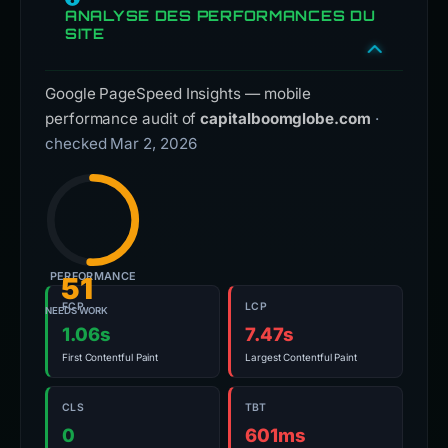
ANALYSE DES PERFORMANCES DU
SITE
Google PageSpeed Insights — mobile
performance audit of
capitalboomglobe.com
·
checked Mar 2, 2026
PERFORMANCE
51
FCP
LCP
NEEDS WORK
1.06s
7.47s
First Contentful Paint
Largest Contentful Paint
CLS
TBT
0
601ms