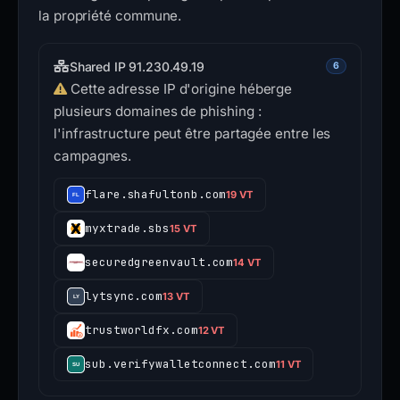
la propriété commune.
Shared IP 91.230.49.19
6
Cette adresse IP d'origine héberge
plusieurs domaines de phishing :
l'infrastructure peut être partagée entre les
campagnes.
flare.shafultonb.com
19 VT
myxtrade.sbs
15 VT
securedgreenvault.com
14 VT
lytsync.com
13 VT
trustworldfx.com
12 VT
sub.verifywalletconnect.com
11 VT