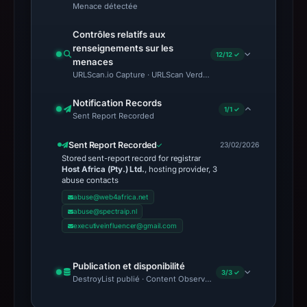
Menace détectée
Contrôles relatifs aux
renseignements sur les
12/12 ✓
menaces
URLScan.io Capture · URLScan Verdict · Cloudflare Radar Report 
Notification Records
1/1 ✓
Sent Report Recorded
Sent Report Recorded
23/02/2026
Stored sent-report record for registrar
Host Africa (Pty.) Ltd.
, hosting provider, 3
abuse contacts
abuse@web4africa.net
abuse@spectraip.nl
executiveinfluencer@gmail.com
Publication et disponibilité
3/3 ✓
DestroyList publié · Content Observed Unavailable · Délai avant 