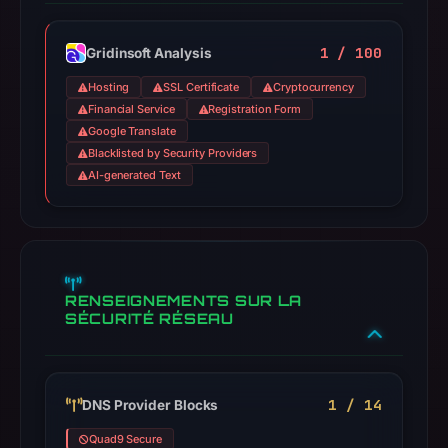
1 / 100
Gridinsoft Analysis
Hosting
SSL Certificate
Cryptocurrency
Financial Service
Registration Form
Google Translate
Blacklisted by Security Providers
AI-generated Text
RENSEIGNEMENTS SUR LA
SÉCURITÉ RÉSEAU
1 / 14
DNS Provider Blocks
Quad9 Secure