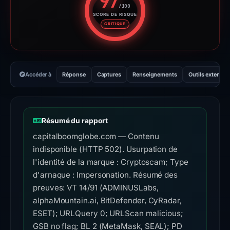
97
/100
SCORE DE RISQUE
Score de risque : 97 sur 100. 
CRITIQUE
Accéder à
Réponse
Captures
Renseignements
Outils externes
Résumé du rapport
capitalboomglobe.com — Contenu
indisponible (HTTP 502). Usurpation de
l'identité de la marque : Cryptoscam; Type
d'arnaque : Impersonation. Résumé des
preuves: VT 14/91 (ADMINUSLabs,
alphaMountain.ai, BitDefender, CyRadar,
ESET); URLQuery 0; URLScan malicious;
GSB no flag; BL 2 (MetaMask, SEAL); PD