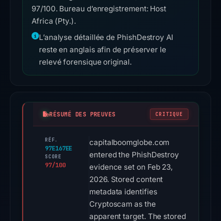
97/100. Bureau d’enregistrement: Host
Africa (Pty.).
L’analyse détaillée de PhishDestroy AI
reste en anglais afin de préserver le
relevé forensique original.
RÉSUMÉ DES PREUVES
CRITIQUE
RÉF.
capitalboomglobe.com
97E167EE
entered the PhishDestroy
SCORE
97/100
evidence set on Feb 23,
2026. Stored content
metadata identifies
Cryptoscam as the
apparent target. The stored