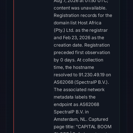
Aug 7, 2026 at 01:50 UTC;
content was unavailable.
Registration records for the
domain list Host Africa
(Pty.) Ltd. as the registrar
and Feb 23, 2026 as the
creation date. Registration
preceded first observation
by 0 days. At collection
time, the hostname
resolved to 91.230.49.19 on
AS62068 (SpectraIP B.V.).
The associated network
metadata labels the
endpoint as AS62068
SpectraIP B.V. in
Amsterdam, NL. Captured
page title: “CAPITAL BOOM