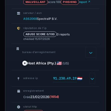
MALVEILLANT
score 100
PHISHING
report ↗
serveur / asn
AS62068
SpectraIP B.V.
réputation de l’ip
0 reports
ABUSE SCORE 0/100
checked 15/07/2026
bureau d’enregistrement
Host Africa (Pty.)
(US)
91.230.49.19
adresse ip
enregistrement
23/02/2026
(165d)
Créé
statut http