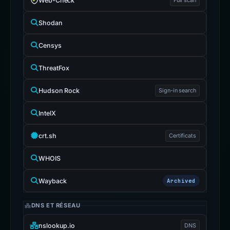
Web-Check
Shodan
Censys
ThreatFox
Hudson Rock
Sign-in search
IntelX
crt.sh
Certificats
WHOIS
Wayback
Archived
DNS ET RÉSEAU
nslookup.io
DNS