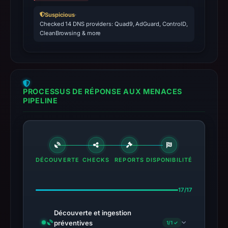
Suspicious
·
Checked 14 DNS providers: Quad9, AdGuard, ControlD,
CleanBrowsing & more
PROCESSUS DE RÉPONSE AUX MENACES
PIPELINE
DÉCOUVERTE
CHECKS
REPORTS
DISPONIBILITÉ
17/17
Découverte et ingestion
préventives
1/1 ✓