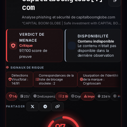
Copier
com
Analyse phishing et sécurité de capitalboomglobe.com
“CAPITAL BOOM GLOBE | Safe investment with CAPITAL BOOM GLOBE”
VERDICT DE
DISPONIBILITÉ
MENACE
Contenu indisponible
Critique
Le contenu n'était pas
97/100 score de
disponible dans la
dernière observation
preuve
SIGNAUX DE RISQUE
Détections
Correspondances de la
Usurpation de l'identité
VirusTotal :
liste de blocage
de la marque :
14/91
stockée : 2
Cryptoscam
14/91 VT
23/02/2026
Indisponible depuis 06/08/2026
2 Blocklists
Cryptoscam
Impersonation
22d to unavailab
N
PARTAGER