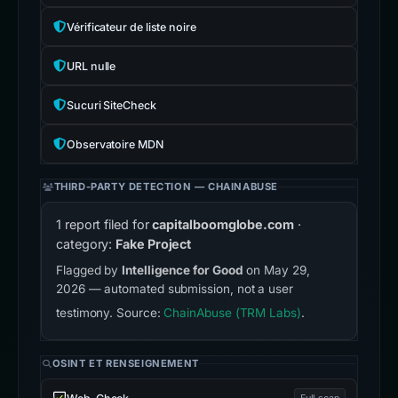
Vérificateur de liste noire
URL nulle
Sucuri SiteCheck
Observatoire MDN
THIRD-PARTY DETECTION — CHAINABUSE
1 report filed for
capitalboomglobe.com
·
category:
Fake Project
Flagged by
Intelligence for Good
on May 29,
2026 — automated submission, not a user
testimony. Source:
ChainAbuse (TRM Labs)
.
OSINT ET RENSEIGNEMENT
Full scan