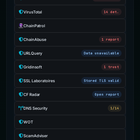
VirusTotal
14 det.
ChainPatrol
ChainAbuse
1 report
URLQuery
Data unavailable
Gridinsoft
1 trust
SSL Laboratoires
Stored TLS valid
CF Radar
Open report
DNS Security
1/14
WOT
ScamAdviser