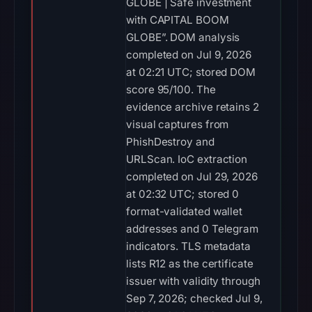
GLOBE | Safe investment
with CAPITAL BOOM
GLOBE”. DOM analysis
completed on Jul 9, 2026
at 02:21 UTC; stored DOM
score 95/100. The
evidence archive retains 2
visual captures from
PhishDestroy and
URLScan. IoC extraction
completed on Jul 29, 2026
at 02:32 UTC; stored 0
format-validated wallet
addresses and 0 Telegram
indicators. TLS metadata
lists R12 as the certificate
issuer with validity through
Sep 7, 2026; checked Jul 9,