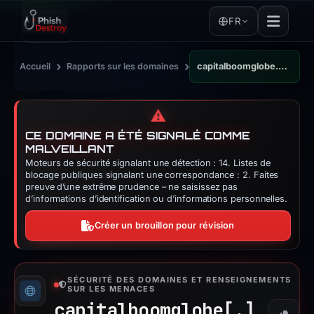
FR
›
›
Accueil
Rapports sur les domaines
capitalboomglobe.com
⚠️
CE DOMAINE A ÉTÉ SIGNALÉ COMME
MALVEILLANT
Moteurs de sécurité signalant une détection : 14. Listes de
blocage publiques signalant une correspondance : 2. Faites
preuve d’une extrême prudence – ne saisissez pas
d’informations d’identification ou d’informations personnelles.
Créer un brouillon pour révision
SÉCURITÉ DES DOMAINES ET RENSEIGNEMENTS
SUR LES MENACES
capitalboomglobe[.]