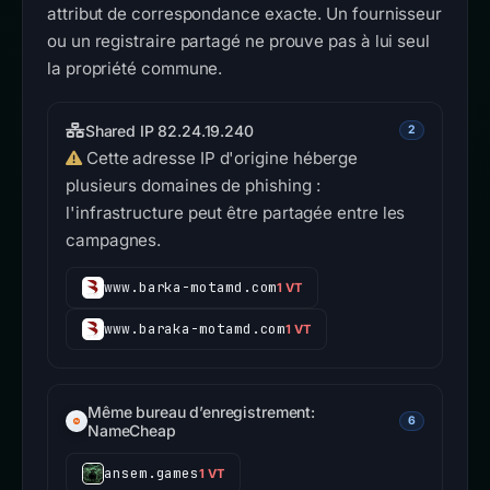
attribut de correspondance exacte. Un fournisseur
ou un registraire partagé ne prouve pas à lui seul
la propriété commune.
Shared IP 82.24.19.240
2
Cette adresse IP d'origine héberge
plusieurs domaines de phishing :
l'infrastructure peut être partagée entre les
campagnes.
www.barka-motamd.com
1 VT
www.baraka-motamd.com
1 VT
Même bureau d’enregistrement:
6
NameCheap
ansem.games
1 VT