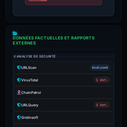
DONNÉES FACTUELLES ET RAPPORTS
EXTERNES
ANALYSE DE SÉCURITÉ
URLScan
Analyzed
VirusTotal
1 det.
ChainPatrol
URLQuery
2 det.
Gridinsoft