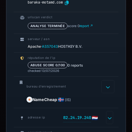
baraka-motamd.com
urlscan verdict
ANALYSE TERMINÉE
score 0
report ↗
serveur / asn
·
Apache
AS57043
HOSTKEY B.V.
réputation de l’ip
0 reports
ABUSE SCORE 0/100
checked 13/07/2026
bureau d’enregistrement
NameCheap
(IS)
82.24.19.240
adresse ip