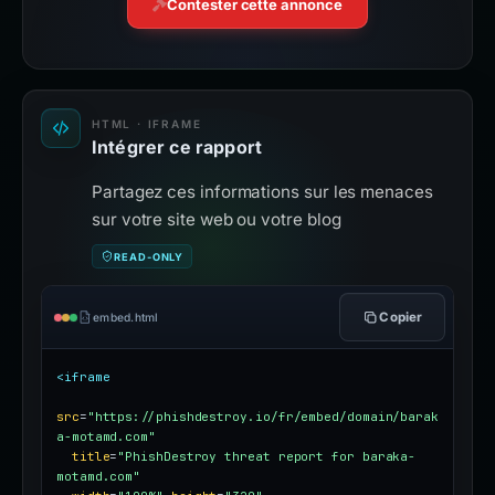
Contester cette annonce
HTML · IFRAME
Intégrer ce rapport
Partagez ces informations sur les menaces
sur votre site web ou votre blog
READ-ONLY
Copier
embed.html
<iframe
src
=
"https://phishdestroy.io/fr/embed/domain/barak
a-motamd.com"
title
=
"PhishDestroy threat report for baraka-
motamd.com"