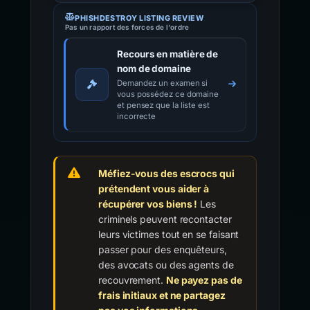
PHISHDESTROY LISTING REVIEW
Pas un rapport des forces de l'ordre
Recours en matière de
nom de domaine
Demandez un examen si
vous possédez ce domaine
et pensez que la liste est
incorrecte
Méfiez-vous des escrocs qui
prétendent vous aider à
récupérer vos biens !
Les
criminels peuvent recontacter
leurs victimes tout en se faisant
passer pour des enquêteurs,
des avocats ou des agents de
recouvrement.
Ne payez pas de
frais initiaux et ne partagez