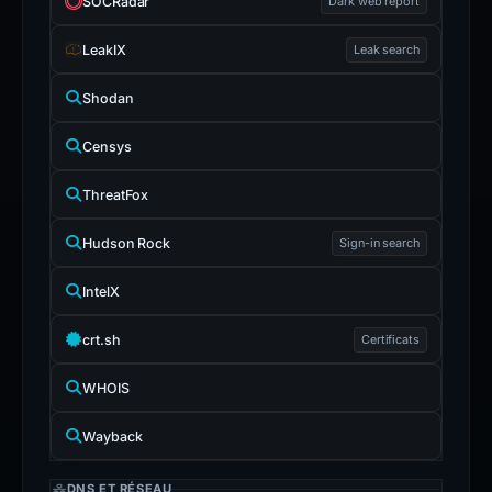
SOCRadar
Dark web report
LeakIX
Leak search
Shodan
Censys
ThreatFox
Hudson Rock
Sign-in search
IntelX
crt.sh
Certificats
WHOIS
Wayback
DNS ET RÉSEAU