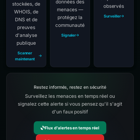
données des
stockées, de
observés
menaces —
WHOIS, de
Surveiller
protégez la
DNS et de
communauté
preuves
d'analyse
Signaler
publique
Scanner
maintenant
Restez informés, restez en sécurité
Surveillez les menaces en temps réel ou
signalez cette alerte si vous pensez qu'il s'agit
d'un faux positif
Flux d'alertes en temps réel