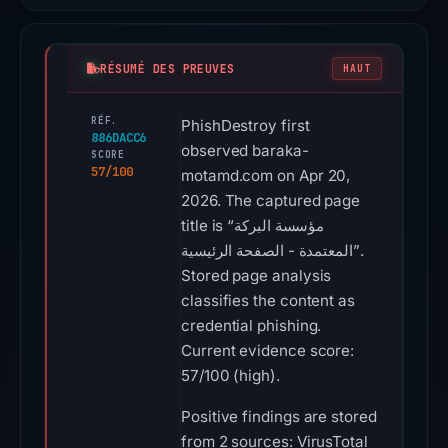
RÉSUMÉ DES PREUVES
HAUT
RÉF.
PhishDestroy first
886DACC6
observed baraka-
SCORE
57/100
motamd.com on Apr 20,
2026. The captured page
title is “مؤسسة البركة
المعتمدة - الصفحة الرئيسية”.
Stored page analysis
classifies the content as
credential phishing.
Current evidence score:
57/100 (high).
Positive findings are stored
from 2 sources: VirusTotal