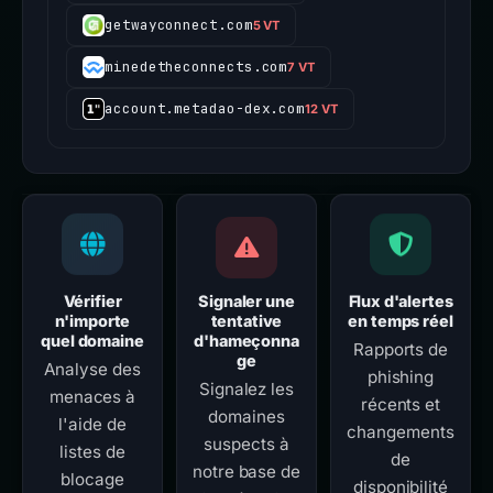
getwayconnect.com
5 VT
minedetheconnects.com
7 VT
account.metadao-dex.com
12 VT
Vérifier
Signaler une
Flux d'alertes
n'importe
tentative
en temps réel
quel domaine
d'hameçonna
Rapports de
ge
Analyse des
phishing
Signalez les
menaces à
récents et
domaines
l'aide de
changements
suspects à
listes de
de
notre base de
blocage
disponibilité