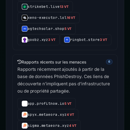
strikebet.live
13 VT
xeno-executor.lol
16 VT
agtechsolar.shop
5 VT
goobz.xyz
ringbot.store
3 VT
3 VT
Rapports récents sur les menaces
6
Rapports récemment ajoutés à partir de la
base de données PhishDestroy. Ces liens de
découverte n’impliquent pas d’infrastructure
ou de propriété partagée.
app.profitnow.io
5 VT
spyx.metaeora.xyz
4 VT
sigma.metaeora.xyz
4 VT