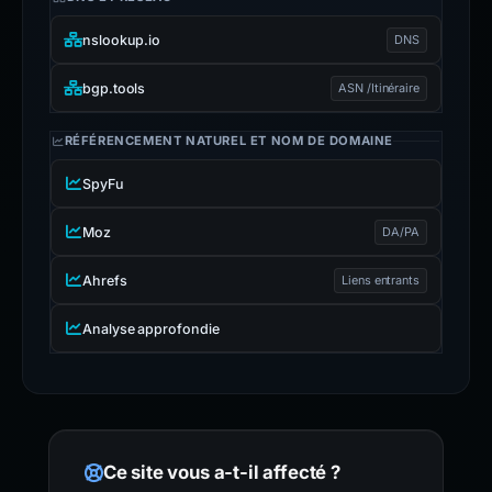
nslookup.io
DNS
bgp.tools
ASN /Itinéraire
RÉFÉRENCEMENT NATUREL ET NOM DE DOMAINE
SpyFu
Moz
DA/PA
Ahrefs
Liens entrants
Analyse approfondie
Ce site vous a-t-il affecté ?