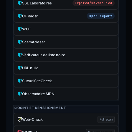
SSL Laboratoires
Expired/unverified
CF Radar
Open report
WOT
ScamAdviser
Vérificateur de liste noire
URL nulle
Sucuri SiteCheck
Observatoire MDN
OSINT ET RENSEIGNEMENT
Web-Check
Full scan