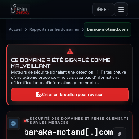
FR
›
›
Accueil
Rapports sur les domaines
baraka-motamd.com
⚠️
CE DOMAINE A ÉTÉ SIGNALÉ COMME
MALVEILLANT
Moteurs de sécurité signalant une détection : 1. Faites preuve
d’une extrême prudence – ne saisissez pas d’informations
d’identification ou d’informations personnelles.
Créer un brouillon pour révision
SÉCURITÉ DES DOMAINES ET RENSEIGNEMENTS
SUR LES MENACES
baraka-motamd[.]
com
Copier