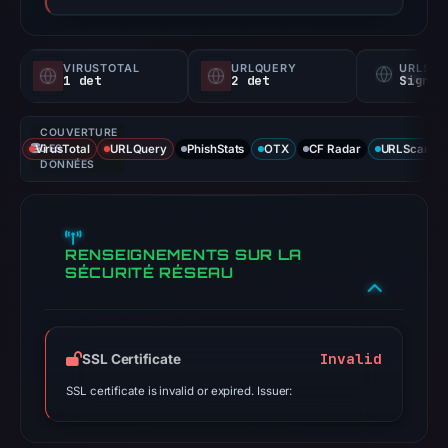
VIRUSTOTAL
URLQUERY
URLSC
1 det
2 det
Signal
COUVERTURE
VirusTotal
DES
URLQuery
PhishStats
OTX
CF Radar
URLScan ca
DONNÉES
RENSEIGNEMENTS SUR LA
SÉCURITÉ RÉSEAU
Invalid
SSL Certificate
SSL certificate is invalid or expired. Issuer: