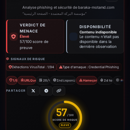
Analyse phishing et sécurité de baraka-motamd.com
“مؤسسة البركة المعتمدة - الصفحة الرئيسية”
VERDICT DE
DISPONIBILITÉ
MENACE
Contenu indisponible
Élevé
Le contenu n'était pas
57/100 score de
disponible dans la
dernière observation
preuve
SIGNAUX DE RISQUE
Détections VirusTotal : 1/94
Type d'arnaque : Credential Phishing
1/94 VT
URLQuery: 2 detections
20/04/2026
Indisponible depuis 23/04/2026
Hameçonnage d'identifiants
2d to unavailabl
N
PARTAGER
57
/100
SCORE DE RISQUE
Score de risque : 57 sur 100. 
ÉLEVÉ