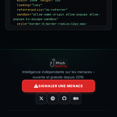
width
=
"100%"
height
=
"320"
loading
=
"lazy"
referrerpolicy
=
"no-referrer"
sandbox
=
"allow-same-origin allow-popups allow-
popups-to-escape-sandbox"
style
=
"border:0;border-radius:12px;max-
width:100%"
></iframe>
Intelligence indépendante sur les menaces –
ouverte et gratuite depuis 2019.
SIGNALER UNE MENACE