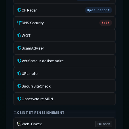
CF Radar
Open report
DNS Security
3/13
WOT
ScamAdviser
Vérificateur de liste noire
URL nulle
Sucuri SiteCheck
Observatoire MDN
OSINT ET RENSEIGNEMENT
Web-Check
Full scan