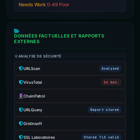
Needs Work
0-49 Poor
DONNÉES FACTUELLES ET RAPPORTS
EXTERNES
ANALYSE DE SÉCURITÉ
URLScan
Analyzed
VirusTotal
14 det.
ChainPatrol
URLQuery
Report stored
Gridinsoft
SSL Laboratoires
Stored TLS valid