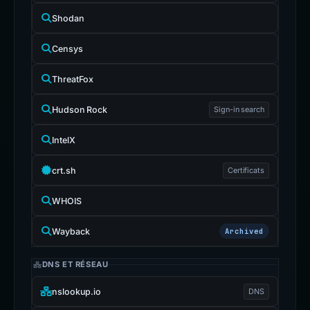
Shodan
Censys
ThreatFox
Hudson Rock
Sign-in search
IntelX
crt.sh
Certificats
WHOIS
Wayback
Archived
DNS ET RÉSEAU
nslookup.io
DNS