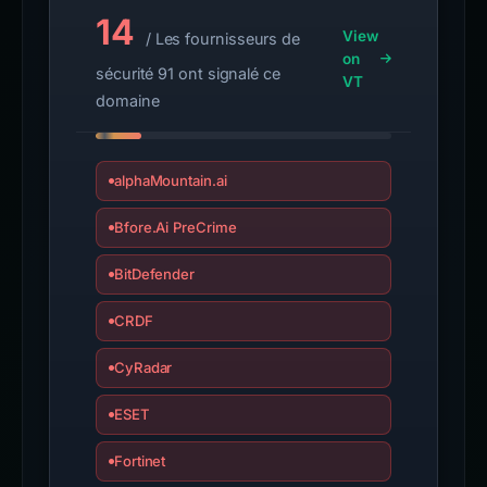
14
View
/ Les fournisseurs de
on
sécurité 91 ont signalé ce
VT
domaine
alphaMountain.ai
Bfore.Ai PreCrime
BitDefender
CRDF
CyRadar
ESET
Fortinet