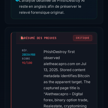
L’analyse détaillée de PhishDestroy AI
reste en anglais afin de préserver le
relevé forensique original.
RÉSUMÉ DES PREUVES
CRITIQUE
RÉF.
PhishDestroy first
2BE049B8
observed
SCORE
92/100
aletheacapro.com on Jul
13, 2025. Stored content
metadata identifies Bitcoin
as the apparent target. The
captured page title is
“Aletheacapro – Digital
forex, binary option trade,
Realestate, cryptomining