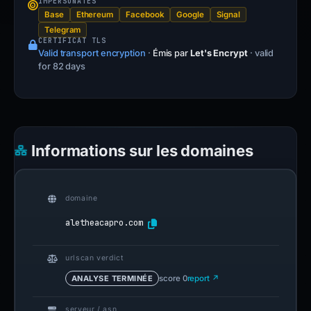
IMPERSONATES
Base
Ethereum
Facebook
Google
Signal
Telegram
CERTIFICAT TLS
Valid transport encryption
·
Émis par
Let's Encrypt
· valid
for 82 days
Informations sur les domaines
domaine
aletheacapro.com
urlscan verdict
ANALYSE TERMINÉE
score 0
report ↗
serveur / asn