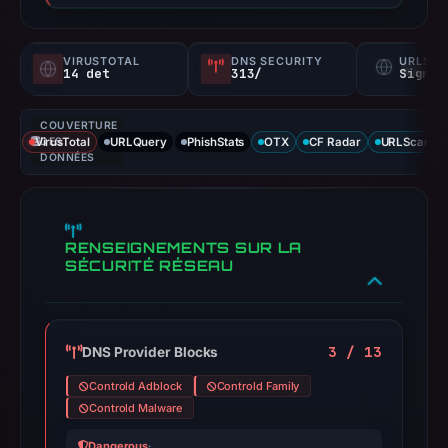
VIRUSTOTAL
DNS SECURITY
URLSC
14 det
313/
Signal
COUVERTURE
VirusTotal
DES
URLQuery
PhishStats
OTX
CF Radar
URLScan ca
DONNÉES
RENSEIGNEMENTS SUR LA
SÉCURITÉ RÉSEAU
3 / 13
DNS Provider Blocks
Controld Adblock
Controld Family
Controld Malware
Dangerous
·