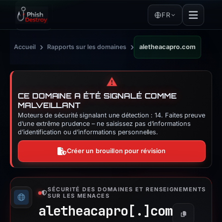
FR
›
›
Accueil
Rapports sur les domaines
aletheacapro.com
⚠️
CE DOMAINE A ÉTÉ SIGNALÉ COMME
MALVEILLANT
Moteurs de sécurité signalant une détection : 14. Faites preuve
d’une extrême prudence – ne saisissez pas d’informations
d’identification ou d’informations personnelles.
Créer un brouillon pour révision
SÉCURITÉ DES DOMAINES ET RENSEIGNEMENTS
SUR LES MENACES
aletheacapro[.]
com
Copier