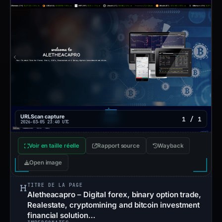
URLScan capture
1 / 1
2026-03-05 23:40 UTC
Voir en taille réelle
Rapport source
Wayback
Open image
TITRE DE LA PAGE
Aletheacapro – Digital forex, binary option trade,
Realestate, cryptomining and bitcoin investment
financial solution…