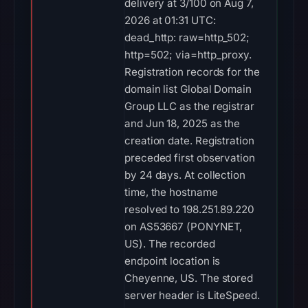
delivery at 3/100 on Aug 7,
2026 at 01:31 UTC:
dead_http: raw=http_502;
http=502; via=http_proxy.
Registration records for the
domain list Global Domain
Group LLC as the registrar
and Jun 18, 2025 as the
creation date. Registration
preceded first observation
by 24 days. At collection
time, the hostname
resolved to 198.251.89.220
on AS53667 (PONYNET,
US). The recorded
endpoint location is
Cheyenne, US. The stored
server header is LiteSpeed.