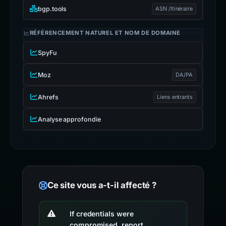
bgp.tools
ASN /Itinéraire
RÉFÉRENCEMENT NATUREL ET NOM DE DOMAINE
SpyFu
Moz
DA/PA
Ahrefs
Liens entrants
Analyse approfondie
Ce site vous a-t-il affecté ?
If credentials were
compromised, report