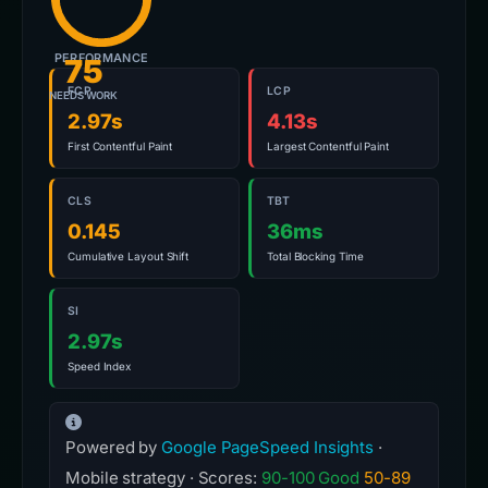
PERFORMANCE
75
FCP
LCP
NEEDS WORK
2.97s
4.13s
First Contentful Paint
Largest Contentful Paint
CLS
TBT
0.145
36ms
Cumulative Layout Shift
Total Blocking Time
SI
2.97s
Speed Index
Powered by
Google PageSpeed Insights
·
Mobile strategy · Scores:
90-100 Good
50-89