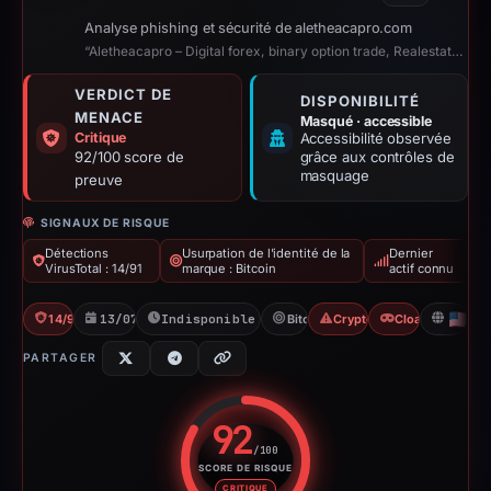
Analyse phishing et sécurité de aletheacapro.com
“Aletheacapro – Digital forex, binary option trade, Realestate, cryptomining a...”
VERDICT DE
DISPONIBILITÉ
MENACE
Masqué · accessible
Critique
Accessibilité observée
92/100 score de
grâce aux contrôles de
masquage
preuve
SIGNAUX DE RISQUE
Détections
Usurpation de l'identité de la
Dernier
VirusTotal : 14/91
marque : Bitcoin
actif connu
14/91 VT
13/07/2025
Indisponible depuis 06/08/2026
Bitcoin
Crypto Scam
Cloaking
US
PARTAGER
92
/100
SCORE DE RISQUE
Score de risque : 92 sur 100. 
CRITIQUE