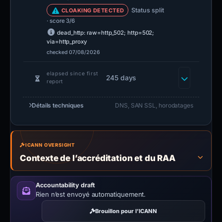
Status split
CLOAKING DETECTED
· score 3/6
dead_http: raw=http_502; http=502;
via=http_proxy
checked 07/08/2026
elapsed since first
245 days
report
Détails techniques
DNS, SAN SSL, horodatages
ICANN OVERSIGHT
Contexte de l’accréditation et du RAA
Accountability draft
Rien n’est envoyé automatiquement.
Brouillon pour l’ICANN