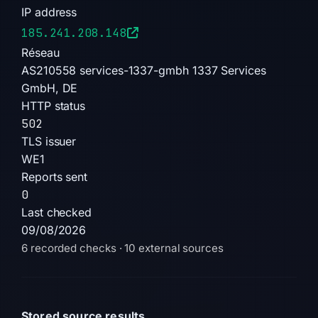
IP address
domain risk score is 73, indicating a high risk
level. The combination of recent creation,
185.241.208.148
multiple vendor detections, and confirmed
Réseau
phishing activity supports a severe threat
AS210558 services-1337-gmbh 1337 Services
classification.
GmbH, DE
HTTP status
502
TLS issuer
WE1
Reports sent
0
Last checked
09/08/2026
6 recorded checks · 10 external sources
Stored source results