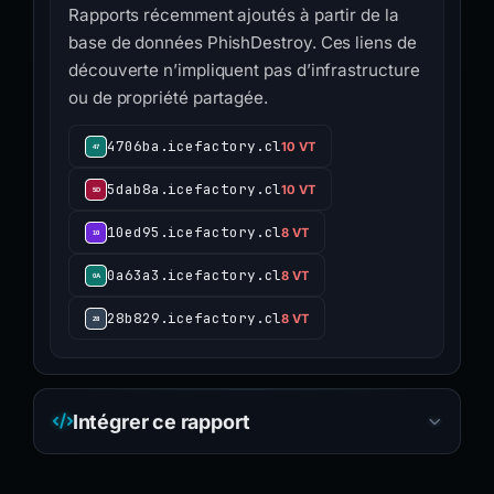
Rapports récemment ajoutés à partir de la
base de données PhishDestroy. Ces liens de
découverte n’impliquent pas d’infrastructure
ou de propriété partagée.
4706ba.icefactory.cl
10 VT
5dab8a.icefactory.cl
10 VT
10ed95.icefactory.cl
8 VT
0a63a3.icefactory.cl
8 VT
28b829.icefactory.cl
8 VT
Intégrer ce rapport