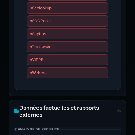
Seclookup
SOCRadar
Sophos
Trustwave
VIPRE
Webroot
Données factuelles et rapports
externes
ANALYSE DE SÉCURITÉ