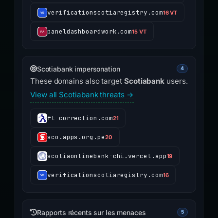
verificationscotiaregistry.com
16 VT
paneldashboardwork.com
15 VT
Scotiabank impersonation
4
These domains also target
Scotiabank
users.
View all Scotiabank threats →
ft-correction.com
21
sco.apps.org.pe
20
scotiaonlinebank-chi.vercel.app
19
verificationscotiaregistry.com
16
Rapports récents sur les menaces
5