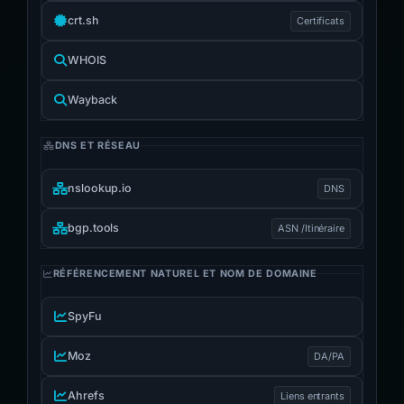
crt.sh
Certificats
WHOIS
Wayback
DNS ET RÉSEAU
nslookup.io
DNS
bgp.tools
ASN /Itinéraire
RÉFÉRENCEMENT NATUREL ET NOM DE DOMAINE
SpyFu
Moz
DA/PA
Ahrefs
Liens entrants