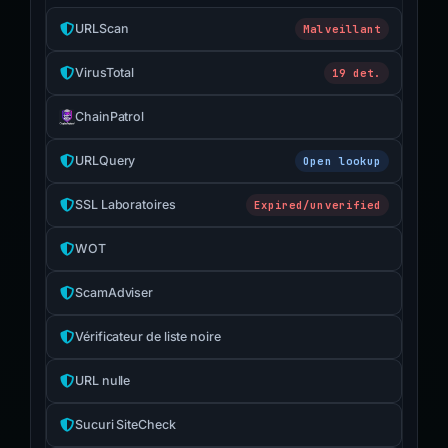
URLScan
Malveillant
VirusTotal
19 det.
ChainPatrol
URLQuery
Open lookup
SSL Laboratoires
Expired/unverified
WOT
ScamAdviser
Vérificateur de liste noire
URL nulle
Sucuri SiteCheck