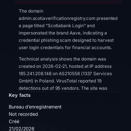
The domain
admin.scotiaverificationregistry.com presented
a page titled "Scotiabank Login" and
impersonated the brand Aave, indicating a
credential phishing scam designed to harvest
user login credentials for financial accounts.
Technical analysis shows the domain was
created on 2026-02-21, hosted at IP address
185.241.208.148 on AS210558 (1337 Services
GmbH) in Poland. VirusTotal reported 19
detections out of 95 vendors. The site was
Key facts
flagged by ADMINUSLabs, Criminal IP,
alphaMountain.ai, BitDefender, and CyRadar,
Bureau d’enregistrement
and appeared on one blocklist. The SSL
Not recorded
certificate was issued as WE1.
Créé
21/02/2026
The site is currently down or offline. The