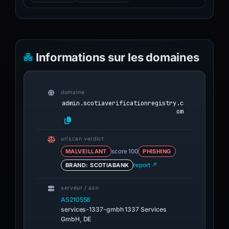
Phishunt
NO MATCH
Codeesura
Informations sur les domaines
NO MATCH
Hameçonnage sur Discord
NO MATCH
domaine
admin.scotiaverificationregistry.c
om
urlscan verdict
MALVEILLANT
score 100
PHISHING
BRAND: SCOTIABANK
report ↗
serveur / asn
AS210558
services-1337-gmbh 1337 Services
GmbH, DE