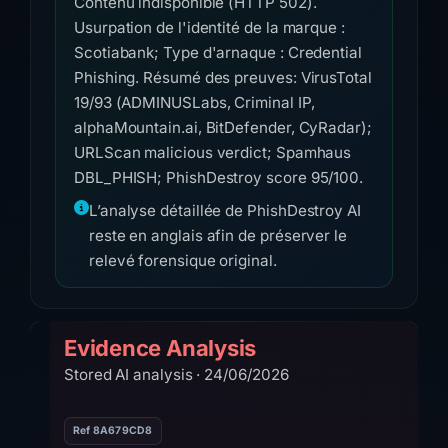
Contenu indisponible (HTTP 502).
Usurpation de l'identité de la marque :
Scotiabank; Type d'arnaque : Credential
Phishing. Résumé des preuves: VirusTotal
19/93 (ADMINUSLabs, Criminal IP,
alphaMountain.ai, BitDefender, CyRadar);
URLScan malicious verdict; Spamhaus
DBL_PHISH; PhishDestroy score 95/100.
L’analyse détaillée de PhishDestroy AI
reste en anglais afin de préserver le
relevé forensique original.
Evidence Analysis
Stored AI analysis · 24/06/2026
Ref 8A679CD8