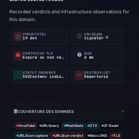
Recorded verdicts and infrastructure observations for
this domain.
VIRUSTOTAL
URLSCAN
19 det
Signaler ↗
CERTIFICAT TLS
ÂGE
Expiré ou non vérifié
6 mo
STATUT OBSERVÉ
DESTROYLIST
502Contenu indisponible
Répertorié
COUVERTURE DES DONNÉES
VirusTotal
URLQuery
PhishStats
OTX
CF Radar
URLScan capture
URLScan verdict
Blocs DNS
TLS