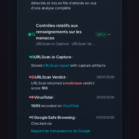
détectés et mis en file d'attente en vue
d'une analyse complète
Contrôles relatifs aux
renseignements sur les
7/7 ✓
menaces
URLScan.io Capture · URLScan Verdict · VirusTotal · Google S
URLScan.io Capture
Stored
URLScan report
with capture artifacts
URLScan Verdict
29/07/2026
URLScan returned a
malicious
verdict ·
score
100
VirusTotal
25/02/2026
19/93
recorded on
VirusTotal
Google Safe Browsing
03/03/2026
Checked via
Rapport de transparence de Google