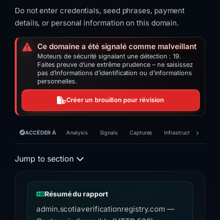
Do not enter credentials, seed phrases, payment
details, or personal information on this domain.
⚠️
Ce domaine a été signalé comme malveillant
Moteurs de sécurité signalant une détection : 19.
Faites preuve d’une extrême prudence – ne saisissez
pas d’informations d’identification ou d’informations
personnelles.
Créer un brouillon pour révision
ACCÉDER À
Analysis
Signals
Captures
Infrastructure
Time
Jump to section
Résumé du rapport
admin.scotiaverificationregistry.com —