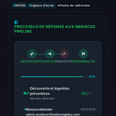
WHOIS
Capture d'écran
Chaîne de redirection
PROCESSUS DE RÉPONSE AUX MENACES
PIPELINE
DÉCOUVERTE
CHECKS
REPORTS
DISPONIBILITÉ
11/12
Découverte et ingestion
préventives
1/1 ✓
Menace détectée
Menace détectée
26/02/2026
admin.scotiaverificationregistry.com