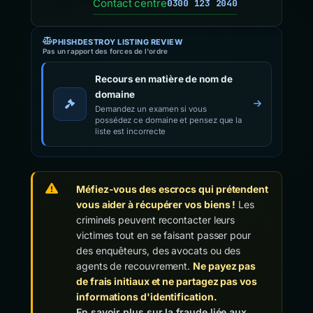
Contact centre
0300 123 2040
PHISHDESTROY LISTING REVIEW
Pas un rapport des forces de l'ordre
Recours en matière de nom de
domaine
Demandez un examen si vous
possédez ce domaine et pensez que la
liste est incorrecte
Méfiez-vous des escrocs qui prétendent
vous aider à récupérer vos biens !
Les
criminels peuvent recontacter leurs
victimes tout en se faisant passer pour
des enquêteurs, des avocats ou des
agents de recouvrement.
Ne payez pas
de frais initiaux et ne partagez pas vos
informations d'identification.
En savoir plus sur la fraude liée aux