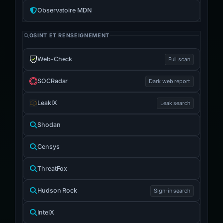
Observatoire MDN
OSINT ET RENSEIGNEMENT
Web-Check
Full scan
SOCRadar
Dark web report
LeakIX
Leak search
Shodan
Censys
ThreatFox
Hudson Rock
Sign-in search
IntelX