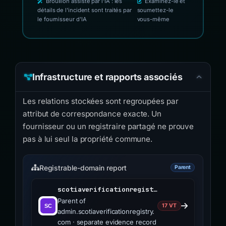
Brouillon assisté par l'IA : les
Examinez-le et
détails de l'incident sont traités par
soumettez-le
le fournisseur d'IA
vous-même
Infrastructure et rapports associés
Les relations stockées sont regroupées par
attribut de correspondance exacte. Un
fournisseur ou un registraire partagé ne prouve
pas à lui seul la propriété commune.
Registrable-domain report
Parent
scotiaverificationregistry.com
Parent of
17 VT
admin.scotiaverificationregistry.
com · separate evidence record