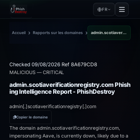
FR
›
›
Accueil
Rapports sur les domaines
admin.scotiaverificationregistry.com
Checked 09/08/2026
Ref 8A679CD8
MALICIOUS
— CRITICAL
admin.scotiaverificationregistry.com Phish
ing Intelligence Report - PhishDestroy
admin[.]
scotiaverificationregistry[.]
com
Copier le domaine
The domain admin.scotiaverificationregistry.com,
impersonating Aave, is currently down, likely due to a