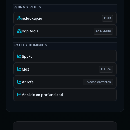
DNS Y REDES
nslookup.io
DNS
bgp.tools
ASN /Ruta
SEO Y DOMINIOS
SpyFu
Moz
DA/PA
Ahrefs
Enlaces entrantes
Análisis en profundidad