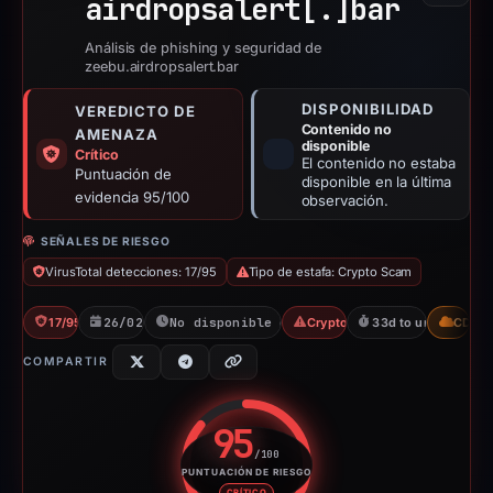
airdropsalert[.]
bar
Análisis de phishing y seguridad de
zeebu.airdropsalert.bar
DISPONIBILIDAD
VEREDICTO DE
Contenido no
AMENAZA
disponible
Crítico
El contenido no estaba
Puntuación de
disponible en la última
evidencia 95/100
observación.
SEÑALES DE RIESGO
VirusTotal detecciones: 17/95
Tipo de estafa: Crypto Scam
17/95 VT
26/02/2026
No disponible desde 01/04/2026
Crypto Scam
33d to unavailable
CDN
COMPARTIR
95
/100
PUNTUACIÓN DE RIESGO
Puntuación de riesgo: 95 sobre
CRÍTICO