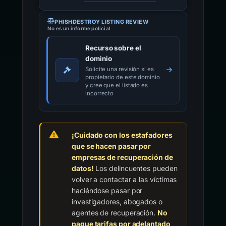
PHISHDESTROY LISTING REVIEW
No es un informe policial
Recurso sobre el
dominio
Solicite una revisión si es
propietario de este dominio
y cree que el listado es
incorrecto
¡Cuidado con los estafadores
que se hacen pasar por
empresas de recuperación de
datos!
Los delincuentes pueden
volver a contactar a las víctimas
haciéndose pasar por
investigadores, abogados o
agentes de recuperación.
No
pague tarifas por adelantado