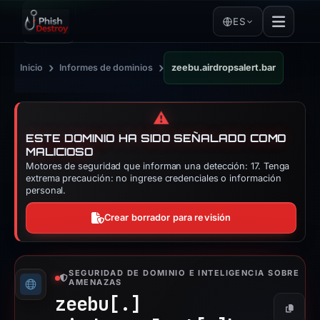
ES
›
›
Inicio
Informes de dominios
zeebu.airdropsalert.bar
⚠️
ESTE DOMINIO HA SIDO SEÑALADO COMO
MALICIOSO
Motores de seguridad que informan una detección: 17. Tenga
extrema precaución: no ingrese credenciales o información
personal.
Crear borrador para revisión
SEGURIDAD DE DOMINIO E INTELIGENCIA SOBRE
AMENAZAS
zeebu[.]
Copiar