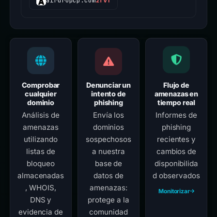
airdropcp.com
21 VT
Comprobar
Denunciar un
Flujo de
cualquier
intento de
amenazas en
dominio
phishing
tiempo real
Análisis de
Envía los
Informes de
amenazas
dominios
phishing
utilizando
sospechosos
recientes y
listas de
a nuestra
cambios de
bloqueo
base de
disponibilida
almacenadas
datos de
d observados
, WHOIS,
amenazas:
Monitorizar
DNS y
protege a la
evidencia de
comunidad