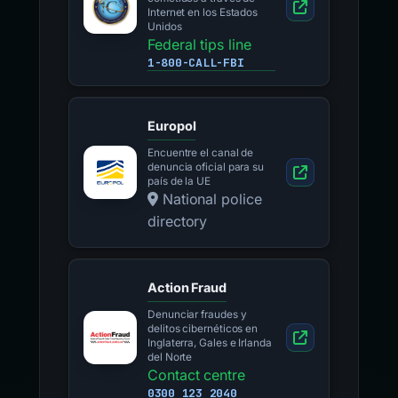
Internet en los Estados
Unidos
Federal tips line
1-800-CALL-FBI
Europol
Encuentre el canal de
denuncia oficial para su
país de la UE
National police
directory
Action Fraud
Denunciar fraudes y
delitos cibernéticos en
Inglaterra, Gales e Irlanda
del Norte
Contact centre
0300 123 2040