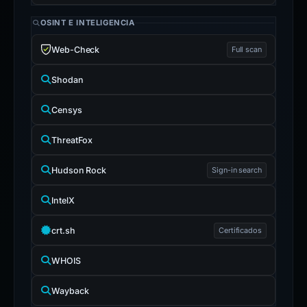
OSINT E INTELIGENCIA
Web-Check
Full scan
Shodan
Censys
ThreatFox
Hudson Rock
Sign-in search
IntelX
crt.sh
Certificados
WHOIS
Wayback