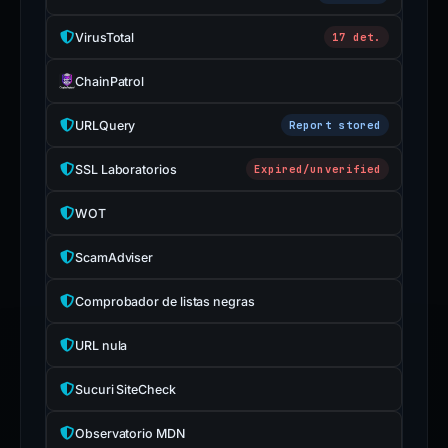
VirusTotal
17 det.
ChainPatrol
URLQuery
Report stored
SSL Laboratorios
Expired/unverified
WOT
ScamAdviser
Comprobador de listas negras
URL nula
Sucuri SiteCheck
Observatorio MDN