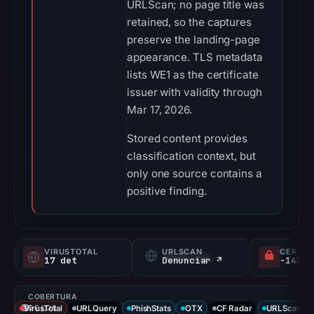
URLScan; no page title was
retained, so the captures
preserve the landing-page
appearance. TLS metadata
lists WE1 as the certificate
issuer with validity through
Mar 17, 2026.
Stored content provides
classification context, but
only one source contains a
positive finding.
VIRUSTOTAL
URLSCAN
CERTIF
17 det
Denunciar ↗
COBERTURA
VirusTotal
DE LOS
URLQuery
PhishStats
OTX
CF Radar
URLScan ca