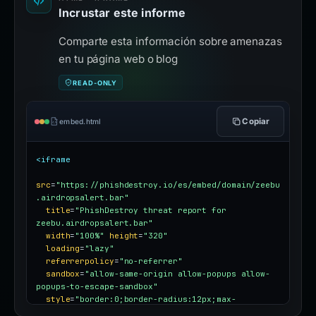
Incrustar este informe
Comparte esta información sobre amenazas
en tu página web o blog
READ-ONLY
Copiar
embed.html
<iframe
src
=
"https://phishdestroy.io/es/embed/domain/zeebu
.airdropsalert.bar"
title
=
"PhishDestroy threat report for 
zeebu.airdropsalert.bar"
width
=
"100%"
height
=
"320"
loading
=
"lazy"
referrerpolicy
=
"no-referrer"
sandbox
=
"allow-same-origin allow-popups allow-
popups-to-escape-sandbox"
style
=
"border:0;border-radius:12px;max-
width:100%"