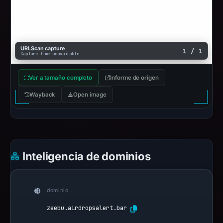
URLScan capture
1 / 1
Capture time unavailable
Ver a tamaño completo
Informe de origen
Wayback
Open image
Inteligencia de dominios
dominio
zeebu.airdropsalert.bar