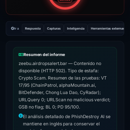
Ir a
Respuesta
Capturas
Inteligencia
Herramientas externas
Resumen del informe
zeebu.airdropsalert.bar — Contenido no
disponible (HTTP 502). Tipo de estafa:
Crypto Scam. Resumen de las pruebas: VT
17/95 (ChainPatrol, alphaMountain.ai,
BitDefender, Chong Lua Dao, CyRadar);
URLQuery 0; URLScan no malicious verdict;
GSB no flag; BL 0; PD 95/100.
El análisis detallado de PhishDestroy AI se
mantiene en inglés para conservar el