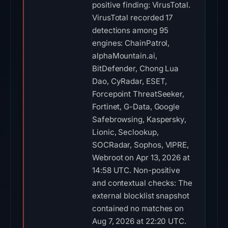
positive finding: VirusTotal.
VirusTotal recorded 17
detections among 95
engines: ChainPatrol,
alphaMountain.ai,
BitDefender, Chong Lua
Dao, CyRadar, ESET,
Forcepoint ThreatSeeker,
Fortinet, G-Data, Google
Safebrowsing, Kaspersky,
Lionic, Seclookup,
SOCRadar, Sophos, VIPRE,
Webroot on Apr 13, 2026 at
14:58 UTC. Non-positive
and contextual checks: The
external blocklist snapshot
contained no matches on
Aug 7, 2026 at 22:20 UTC.