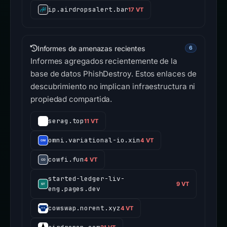
ip.airdropsalert.bar
17 VT
Informes de amenazas recientes
6
Informes agregados recientemente de la
base de datos PhishDestroy. Estos enlaces de
descubrimiento no implican infraestructura ni
propiedad compartida.
serag.top
11 VT
omni.variational-io.xin
4 VT
cowfi.fun
4 VT
started-ledger-liv-
9 VT
eng.pages.dev
cowswap.norent.xyz
4 VT