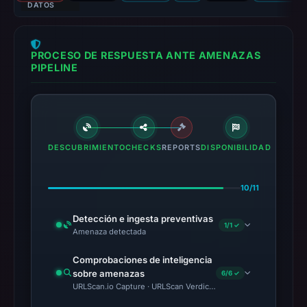
DATOS
PROCESO DE RESPUESTA ANTE AMENAZAS
PIPELINE
DESCUBRIMIENTO
CHECKS
REPORTS
DISPONIBILIDAD
10/11
Detección e ingesta preventivas
1/1 ✓
Amenaza detectada
Comprobaciones de inteligencia
sobre amenazas
6/6 ✓
URLScan.io Capture · URLScan Verdict · VirusTotal · Google Saf