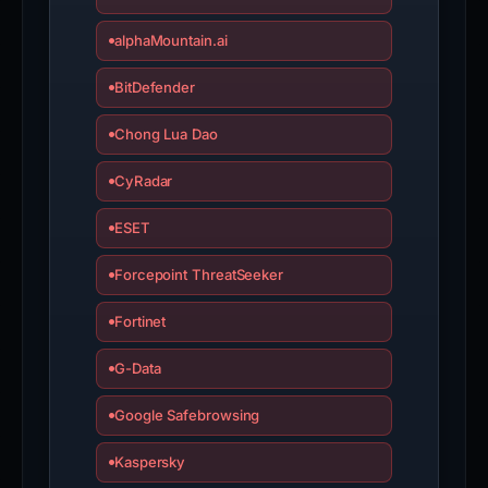
alphaMountain.ai
BitDefender
Chong Lua Dao
CyRadar
ESET
Forcepoint ThreatSeeker
Fortinet
G-Data
Google Safebrowsing
Kaspersky