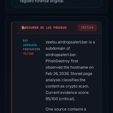
registro forense original.
RESUMEN DE LAS PRUEBAS
CRÍTICO
REF.
zeebu.airdropsalert.bar is a
60984034
subdomain of
PUNTUACIÓN
95/100
airdropsalert.bar.
PhishDestroy first
observed the hostname on
Feb 26, 2026. Stored page
analysis classifies the
content as crypto scam.
Current evidence score:
95/100 (critical).
One source contains a