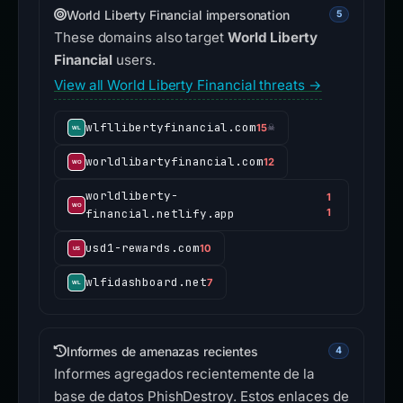
World Liberty Financial impersonation
5
These domains also target
World Liberty
Financial
users.
View all World Liberty Financial threats →
wlfllibertyfinancial.com
15
☠
worldlibartyfinancial.com
12
worldliberty-
1
financial.netlify.app
1
usd1-rewards.com
10
wlfidashboard.net
7
Informes de amenazas recientes
4
Informes agregados recientemente de la
base de datos PhishDestroy. Estos enlaces de