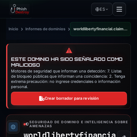
ES
›
›
Inicio
Informes de dominios
worldlibertyfinancial.claimtoken.site
⚠️
ESTE DOMINIO HA SIDO SEÑALADO COMO
MALICIOSO
Motores de seguridad que informan una detección: 7. Listas
de bloqueo públicas que informan una coincidencia: 2. Tenga
extrema precaución: no ingrese credenciales o información
personal.
Crear borrador para revisión
SEGURIDAD DE DOMINIO E INTELIGENCIA SOBRE
AMENAZAS
worldlibertyfinancia