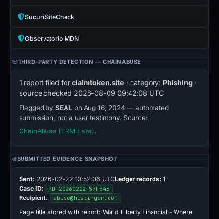
Sucuri SiteCheck
Observatorio MDN
THIRD-PARTY DETECTION — CHAINABUSE
1 report filed for
claimtoken.site
· category:
Phishing
·
source checked
2026-08-09 09:42:08 UTC
Flagged by
SEAL
on Aug 16, 2024 — automated
submission, not a user testimony. Source:
ChainAbuse (TRM Labs)
.
SUBMITTED EVIDENCE SNAPSHOT
Sent:
2026-02-22 13:52:06 UTC
Ledger records:
1
Case ID:
PD-20260222-57F54B
Recipient:
abuse@hostinger.com
Page title stored with report:
World Liberty Financial - Where