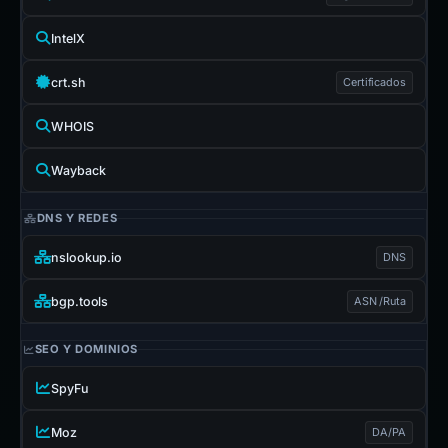
IntelX
crt.sh
Certificados
WHOIS
Wayback
DNS Y REDES
nslookup.io
DNS
bgp.tools
ASN /Ruta
SEO Y DOMINIOS
SpyFu
Moz
DA/PA