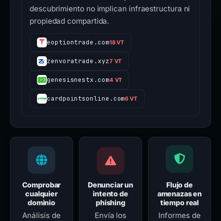
descubrimiento no implican infraestructura ni
propiedad compartida.
eoptiontrade.com
18 VT
zenvoratrade.xyz
7 VT
genesisnestx.com
4 VT
cardpointsonline.com
6 VT
Comprobar
Denunciar un
Flujo de
cualquier
intento de
amenazas en
dominio
phishing
tiempo real
Análisis de
Envía los
Informes de