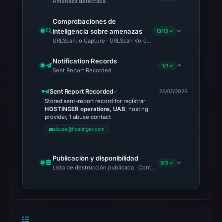
Amenaza detectada
Comprobaciones de
inteligencia sobre amenazas
13/13 ✓
URLScan.io Capture · URLScan Verdict · Cloudflare Radar Report
Notification Records
1/1 ✓
Sent Report Recorded
Sent Report Recorded
22/02/2026
Stored sent-report record for registrar
HOSTINGER operations, UAB
, hosting
provider, 1 abuse contact
abuse@hostinger.com
Publicación y disponibilidad
3/3 ✓
Lista de destrucción publicada · Content Observed Unavailable 