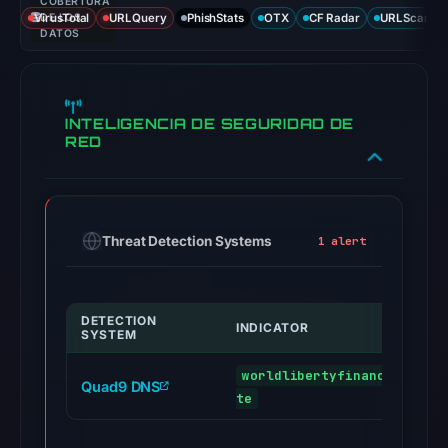
COBERTURA
VirusTotal
DE LOS
URLQuery
PhishStats
OTX
CF Radar
URLScan ca
DATOS
INTELIGENCIA DE SEGURIDAD DE
RED
Threat Detection Systems
1 alert
DETECTION
INDICATOR
SYSTEM
worldlibertyfinancial.clai
Quad9 DNS
te