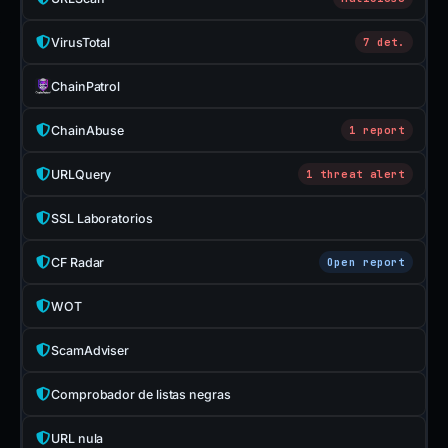
VirusTotal
7 det.
ChainPatrol
ChainAbuse
1 report
URLQuery
1 threat alert
SSL Laboratorios
CF Radar
Open report
WOT
ScamAdviser
Comprobador de listas negras
URL nula