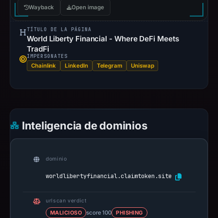
Wayback
Open image
TÍTULO DE LA PÁGINA
World Liberty Financial - Where DeFi Meets
TradFi
IMPERSONATES
Chainlink
LinkedIn
Telegram
Uniswap
Inteligencia de dominios
dominio
worldlibertyfinancial.claimtoken.site
urlscan verdict
MALICIOSO
score 100
PHISHING