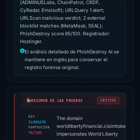
(ADMINUSLabs, ChainPatrol, CRDF,
CyRadar, Emsisoft); URLQuery 1 alert;
URLScan malicious verdict; 2 external
blocklist matches (MetaMask, SEAL);
PhishDestroy score 95/100. Registrador:
Hostinger.
El análisis detallado de PhishDestroy AI se
mantiene en inglés para conservar el
registro forense original.
RESUMEN DE LAS PRUEBAS
CRÍTICO
REF.
The domain
369BDA78
worldlibertyfinancial.claimtoken.site
PUNTUACIÓN
95/100
impersonates World Liberty