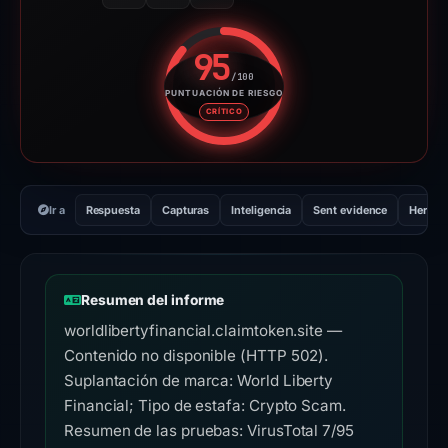
95
/100
PUNTUACIÓN DE RIESGO
Puntuación de riesgo: 95 sobre
CRÍTICO
Ir a
Respuesta
Capturas
Inteligencia
Sent evidence
Herram
Resumen del informe
worldlibertyfinancial.claimtoken.site —
Contenido no disponible (HTTP 502).
Suplantación de marca: World Liberty
Financial; Tipo de estafa: Crypto Scam.
Resumen de las pruebas: VirusTotal 7/95