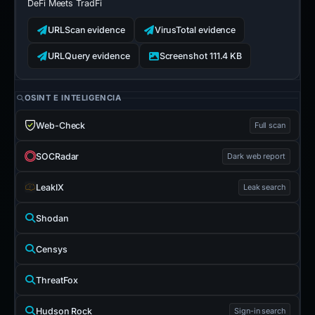
DeFi Meets TradFi
URLScan evidence
VirusTotal evidence
URLQuery evidence
Screenshot 111.4 KB
OSINT E INTELIGENCIA
Web-Check
Full scan
SOCRadar
Dark web report
LeakIX
Leak search
Shodan
Censys
ThreatFox
Hudson Rock
Sign-in search