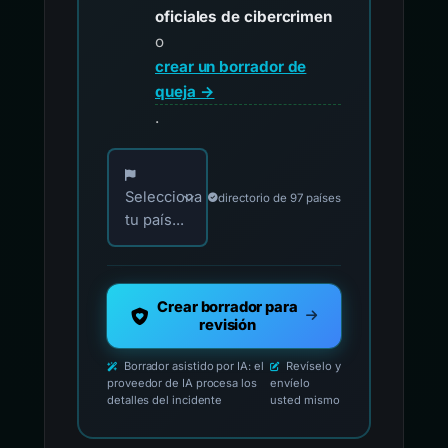
oficiales de cibercrimen
o
crear un borrador de
queja →
.
Elija su país para los contactos oficiales de i
Selecciona
directorio de 97 países
tu país...
Crear borrador para
revisión
Borrador asistido por IA: el
Revíselo y
proveedor de IA procesa los
envíelo
detalles del incidente
usted mismo