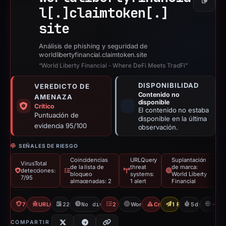
Copiar
l[.]
claimtoken[.]
site
Análisis de phishing y seguridad de
worldlibertyfinancial.claimtoken.site
“World Liberty Financial - Where DeFi Meets TradFi”
DISPONIBILIDAD
VEREDICTO DE
Contenido no
AMENAZA
disponible
Crítico
El contenido no estaba
Puntuación de
disponible en la última
evidencia 95/100
observación.
SEÑALES DE RIESGO
Coincidencias
URLQuery
Suplantación
VirusTotal
de la lista de
threat
de marca:
detecciones:
bloqueo
systems:
World Liberty
7/95
almacenadas: 2
1 alert
Financial
7/95 VT
URLQuery: 1 threat alerts
22/02/2026
No disponible desde 27/02/2026
2 Blocklists
World Liberty Financial
Crypto Scam
1 Report Sent
5d to unavai
N
COMPARTIR