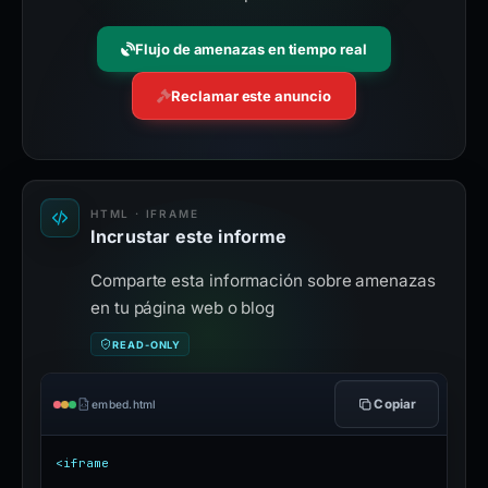
Flujo de amenazas en tiempo real
Reclamar este anuncio
HTML · IFRAME
Incrustar este informe
Comparte esta información sobre amenazas
en tu página web o blog
READ-ONLY
Copiar
embed.html
<iframe