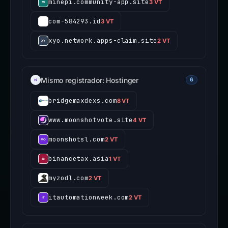
minepi.community-app.site
3 VT
com-584293.id
3 VT
xyo.network.apps-claim.site
2 VT
Mismo registrador: Hostinger
6
bridgemaxdexs.com
8 VT
www.moonshotvote.site
4 VT
moonshotsl.com
2 VT
binancetax.asia
1 VT
myzodl.com
2 VT
itautomationweek.com
2 VT