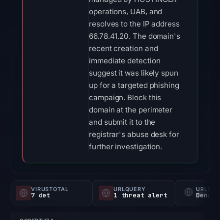
operations, UAB, and
resolves to the IP address
66.78.41.20. The domain's
recent creation and
immediate detection
suggest it was likely spun
up for a targeted phishing
campaign. Block this
domain at the perimeter
and submit it to the
registrar's abuse desk for
further investigation.
VIRUSTOTAL
URLQUERY
URLSC
7 det
1 threat alert
Denunc