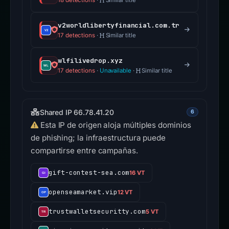
18 detections
·
Similar title
v2worldlibertyfinancial.com.tr
17 detections
·
Similar title
wlfilivedrop.xyz
17 detections
·
Unavailable
·
Similar title
Shared IP 66.78.41.20
6
Esta IP de origen aloja múltiples dominios
de phishing; la infraestructura puede
compartirse entre campañas.
gift-contest-sea.com
16 VT
openseamarket.vip
12 VT
trustwalletsecuritty.com
5 VT