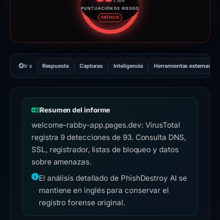
/100
PUNTUACIÓN DE RIESGO
Puntuación de riesgo: 85 sobre
CRÍTICO
Ir a
Respuesta
Capturas
Inteligencia
Herramientas externas
Resumen del informe
welcome-rabby-app.pages.dev: VirusTotal
registra 9 detecciones de 93. Consulta DNS,
SSL, registrador, listas de bloqueo y datos
sobre amenazas.
El análisis detallado de PhishDestroy AI se
mantiene en inglés para conservar el
registro forense original.