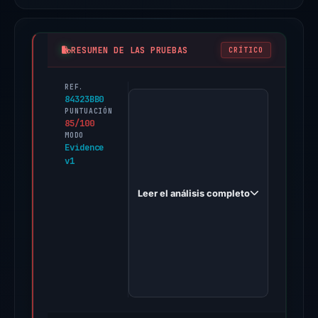
RESUMEN DE LAS PRUEBAS
CRÍTICO
REF.
PhishDestroy
84323BB0
first
PUNTUACIÓN
85/100
observed
MODO
welcome-
Evidence
v1
rabby-
app.pages.dev
Leer el análisis completo
on
Feb
26,
2026.
Evidence
score:
85/100