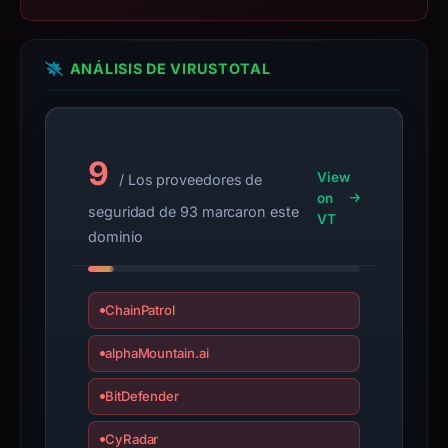
since
collection.
ANÁLISIS DE VIRUSTOTAL
This
report
summarizes
time-
9
bound
View
/ Los proveedores de
on
observations,
seguridad de 93 marcaron este
VT
not
dominio
a
live
guarantee.
ChainPatrol
Avoid
interacting
alphaMountain.ai
with
BitDefender
the
domain;
CyRadar