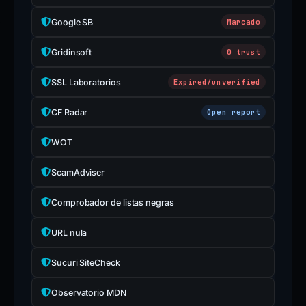
Google SB
Marcado
Gridinsoft
0 trust
SSL Laboratorios
Expired/unverified
CF Radar
Open report
WOT
ScamAdviser
Comprobador de listas negras
URL nula
Sucuri SiteCheck
Observatorio MDN