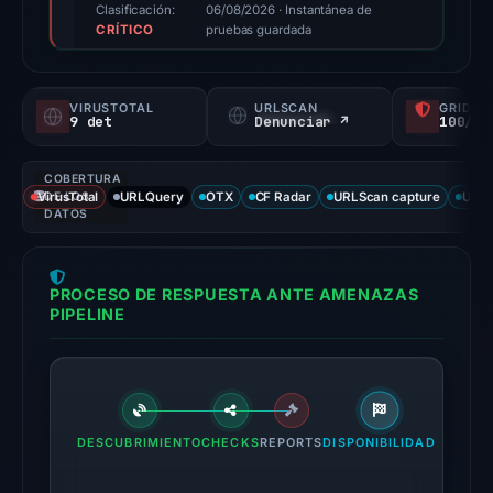
(a
Clasificación:
06/08/2026
· Instantánea de
CRÍTICO
triage
pruebas guardada
score,
not
VIRUSTOTAL
URLSCAN
GRIDIN
a
9 det
Denunciar ↗
100/
probability).
COBERTURA
Threat
VirusTotal
DE LOS
URLQuery
OTX
CF Radar
URLScan capture
URLS
signals:
DATOS
9
of
PROCESO DE RESPUESTA ANTE AMENAZAS
93
PIPELINE
VirusTotal
engines
flagged
the
domain
DESCUBRIMIENTO
CHECKS
REPORTS
DISPONIBILIDAD
on
Jul