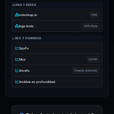
DNS Y REDES
nslookup.io
DNS
bgp.tools
ASN /Ruta
SEO Y DOMINIOS
SpyFu
Moz
DA/PA
Ahrefs
Enlaces entrantes
Análisis en profundidad