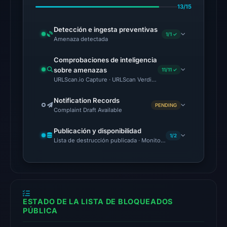
13/15
18,
2026
Detección e ingesta preventivas
1/1 ✓
at
Amenaza detectada
16:45
Comprobaciones de inteligencia
UTC.
sobre amenazas
11/11 ✓
Google
URLScan.io Capture · URLScan Verdict · Cloudflare Radar Report 
Safe
Browsing
Notification Records
PENDING
Complaint Draft Available
flagged
the
Publicación y disponibilidad
1/2
domain
Lista de destrucción publicada · Monitoring Continues
on
Mar
2,
2026
at
ESTADO DE LA LISTA DE BLOQUEADOS
PÚBLICA
20:56
UTC.