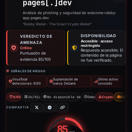
pages[.]
dev
Análisis de phishing y seguridad de welcome-rabby-
app.pages.dev
“Rabby Wallet - The Smart Crypto Wallet”
DISPONIBILIDAD
VEREDICTO DE
Accesible · acceso
AMENAZA
restringido
Crítico
Respuesta accesible; El
Puntuación de
contenido de la página
evidencia 85/100
no fue verificado.
SEÑALES DE RIESGO
VirusTotal
Suplantación de
Último activo
detecciones: 9/93
marca: Debank
conocido
9/93 VT
26/02/2026
No disponible desde 03/06/2026
Debank
Crypto Scam
CDN
COMPARTIR
85