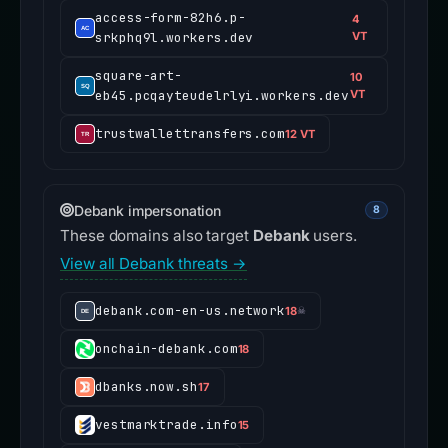
access-form-82h6.p-
4
srkphq9l.workers.dev
VT
square-art-
10
eb45.pcqayteudelrlyi.workers.dev
VT
trustwallettransfers.com
12 VT
Debank impersonation
8
These domains also target
Debank
users.
View all Debank threats →
debank.com-en-us.network
18
☠
onchain-debank.com
18
dbanks.now.sh
17
vestmarktrade.info
15