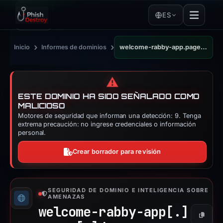
ES
›
›
Inicio
Informes de dominios
welcome-rabby-app.pages.dev
⚠️
ESTE DOMINIO HA SIDO SEÑALADO COMO
MALICIOSO
Motores de seguridad que informan una detección: 9. Tenga
extrema precaución: no ingrese credenciales o información
personal.
Crear borrador para revisión
SEGURIDAD DE DOMINIO E INTELIGENCIA SOBRE
AMENAZAS
welcome-rabby-app[.]
Copiar