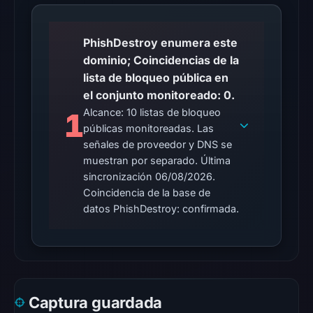
The
PhishDestroy enumera este
endpoint
dominio; Coincidencias de la
responded
lista de bloqueo pública en
with
el conjunto monitoreado: 0.
HTTP
Alcance: 10 listas de bloqueo
1
403
públicas monitoreadas. Las
on
señales de proveedor y DNS se
Aug
muestran por separado. Última
5,
sincronización 06/08/2026.
2026
Coincidencia de la base de
at
datos PhishDestroy: confirmada.
01:08
UTC,
but
access
was
Captura guardada
restricted;