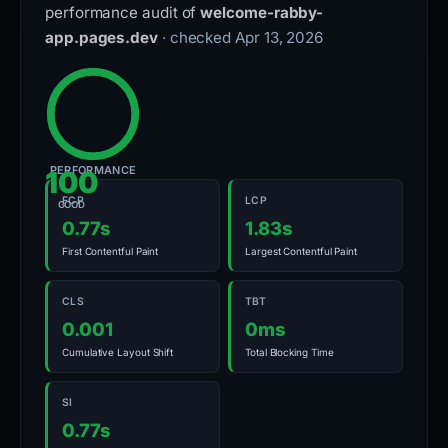
performance audit of
welcome-rabby-
app.pages.dev
· checked Apr 13, 2026
PERFORMANCE
100
FCP
LCP
GOOD
0.77s
1.83s
First Contentful Paint
Largest Contentful Paint
CLS
TBT
0.001
0ms
Cumulative Layout Shift
Total Blocking Time
SI
0.77s