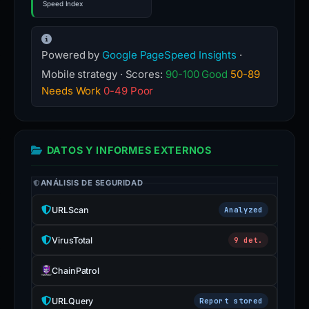
Speed Index
Powered by
Google PageSpeed Insights
·
Mobile strategy · Scores:
90-100 Good
50-89
Needs Work
0-49 Poor
DATOS Y INFORMES EXTERNOS
ANÁLISIS DE SEGURIDAD
URLScan
Analyzed
VirusTotal
9 det.
ChainPatrol
URLQuery
Report stored