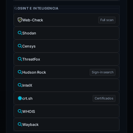
OSINT E INTELIGENCIA
Web-Check
Full scan
Shodan
Censys
ThreatFox
Hudson Rock
Sign-in search
IntelX
crt.sh
Certificados
WHOIS
Wayback