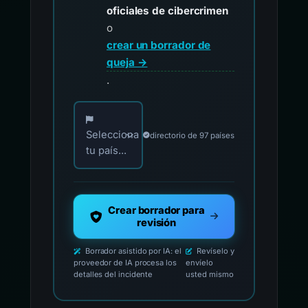
oficiales de cibercrimen
o
crear un borrador de
queja →
.
Elija su país para los contactos oficiales de i
Selecciona
directorio de 97 países
tu país...
Crear borrador para
revisión
Borrador asistido por IA: el
Revíselo y
proveedor de IA procesa los
envíelo
detalles del incidente
usted mismo