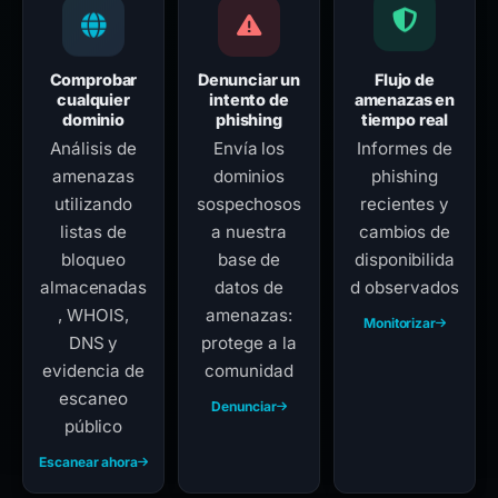
Comprobar
Denunciar un
Flujo de
cualquier
intento de
amenazas en
dominio
phishing
tiempo real
Análisis de
Envía los
Informes de
amenazas
dominios
phishing
utilizando
sospechosos
recientes y
listas de
a nuestra
cambios de
bloqueo
base de
disponibilida
almacenadas
datos de
d observados
, WHOIS,
amenazas:
Monitorizar
DNS y
protege a la
evidencia de
comunidad
escaneo
Denunciar
público
Escanear ahora