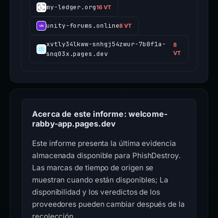
my-ledger.org
16 VT
unity-forums.online
8 VT
xvtly34lkww-snhgj54zwur-7b8f1a-
8
snq03x.pages.dev
VT
Acerca de este informe: welcome-
rabby-app.pages.dev
Este informe presenta la última evidencia
almacenada disponible para PhishDestroy.
Las marcas de tiempo de origen se
muestran cuando están disponibles; La
disponibilidad y los veredictos de los
proveedores pueden cambiar después de la
recolección.