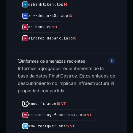
debanktoken.top
14
xn--deban-s5a.app
13
de-bank.run
11
airdrop-debank.info
10
Informes de amenazas recientes
6
Informes agregados recientemente de la
base de datos PhishDestroy. Estos enlaces de
descubrimiento no implican infraestructura ni
propiedad compartida.
kmno.finance
10 VT
meteora-ag.fassetsau.cc
10 VT
www.teolqksf.sbs
12 VT