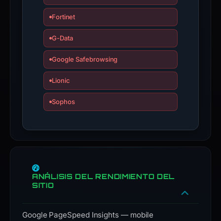
submit
an
Fortinet
appeal
if
G-Data
the
Google Safebrowsing
report
is
Lionic
inaccurate.
Sophos
ANÁLISIS DEL RENDIMIENTO DEL
SITIO
Google PageSpeed Insights — mobile