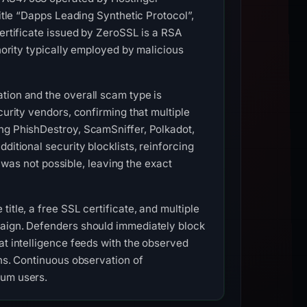
title “Dapps Leading Synthetic Protocol”,
certificate issued by ZeroSSL is a RSA
thority typically employed by malicious
tion and the overall scam type is
curity vendors, confirming that multiple
ing PhishDestroy, ScamSniffer, Polkadot,
ditional security blocklists, reinforcing
n was not possible, leaving the exact
itle, a free SSL certificate, and multiple
paign. Defenders should immediately block
at intelligence feeds with the observed
rns. Continuous observation of
eum users.