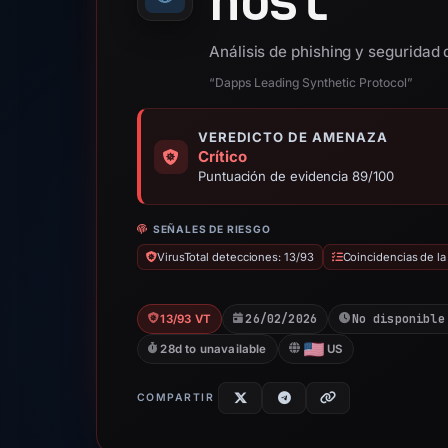
host
Análisis de phishing y segurida
“Dapps Leading Synthetic Protocol”
VEREDICTO DE AMENAZA
Crítico
Puntuación de evidencia 89/100
SEÑALES DE RIESGO
VirusTotal detecciones: 13/93
Coincidencias de la
26/02/2026
No disponible
13/93 VT
28d to unavailable
US
COMPARTIR