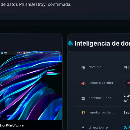
 de datos PhishDestroy: confirmada.
Inteligencia de d
web
dominio
urlscan verdict
M
Lit
servidor / asn
AS-
1 re
reputación de ip
2a
dirección ip