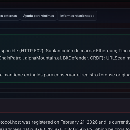
as externas
Ayuda para víctimas
Informes relacionados
sponible (HTTP 502). Suplantación de marca: Ethereum; Tipo 
ainPatrol, alphaMountain.ai, BitDefender, CRDF); URLScan mali
se mantiene en inglés para conservar el registro forense origina
ol.host was registered on February 21, 2026 and is currently li
IPv6 address 2a02:4780:2b:1876:0:34f6:565a:2, which belongs 