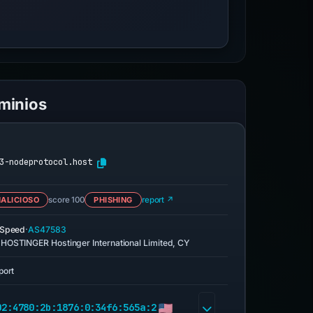
ominios
3-nodeprotocol.host
ALICIOSO
score 100
PHISHING
report ↗
·
eSpeed
AS47583
HOSTINGER Hostinger International Limited, CY
port
02:4780:2b:1876:0:34f6:565a:2