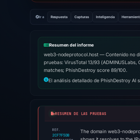
Ir a
Respuesta
Capturas
Inteligencia
Herramient
Resumen del informe
web3-nodeprotocol.host — Contenido no di
pruebas: VirusTotal 13/93 (ADMINUSLabs, Ch
matches; PhishDestroy score 89/100.
El análisis detallado de PhishDestroy AI 
RESUMEN DE LAS PRUEBAS
REF.
The domain web3-nodeprotoc
2CF7F5DB
shows it resolves to the 