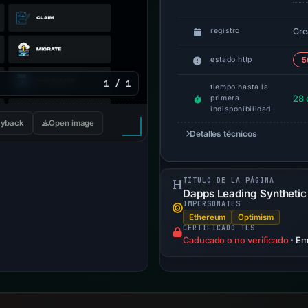
Cre
registro
estado http
5
1 / 1
tiempo hasta la
28 
primera
indisponibilidad
yback
Open image
Detalles técnicos
TÍTULO DE LA PÁGINA
Dapps Leading Synthetic
IMPERSONATES
Ethereum
Optimism
CERTIFICADO TLS
Caducado o no verificado
·
Emi