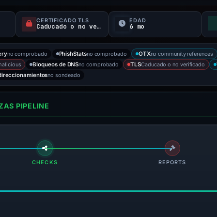
CERTIFICADO TLS
EDAD
Caducado o no verificado
6 mo
no comprobado
no comprobado
no community references
ery
PhishStats
OTX
alicious
no comprobado
Caducado o no verificado
Bloqueos de DNS
TLS
no sondeado
direccionamientos
AS PIPELINE
CHECKS
REPORTS