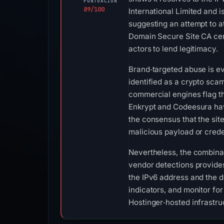
PUNTUACIÓN
89/100
International Limited and i
suggesting an attempt to a
Domain Secure Site CA certi
actors to lend legitimacy.
Brand‑targeted abuse is ev
identified as a crypto scam
commercial engines flag th
Enkrypt and Codeesura have 
the consensus that the site
malicious payload or cred
Nevertheless, the combinati
vendor detections provides
the IPv6 address and the d
indicators, and monitor fo
Hostinger‑hosted infrastru