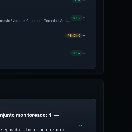
1/1 ✓
8/8 ✓
orensic Evidence Collected · Technical Analysis Recorded
PENDING
3/3 ✓
PhishDestroy enumera este dominio; Coincidencias de la lista de bloqueo pública en el conjunto monitoreado: 4. —
 separado. Última sincronización