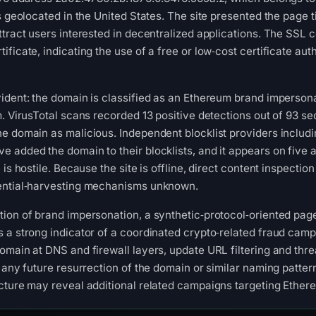
s geolocated in the United States. The site presented the page 
ttract users interested in decentralized applications. The SSL 
ficate, indicating the use of a free or low‑cost certificate au
ident: the domain is classified as an Ethereum brand impersona
. VirusTotal scans recorded 13 positive detections out of 93 se
e domain as malicious. Independent blocklist providers includ
added the domain to their blocklists, and it appears on five ad
 is hostile. Because the site is offline, direct content inspectio
ential‑harvesting mechanisms unknown.
on of brand impersonation, a synthetic‑protocol‑oriented page t
 a strong indicator of a coordinated crypto‑related fraud cam
omain at DNS and firewall layers, update URL filtering and thre
r any future resurrection of the domain or similar naming patte
cture may reveal additional related campaigns targeting Ether