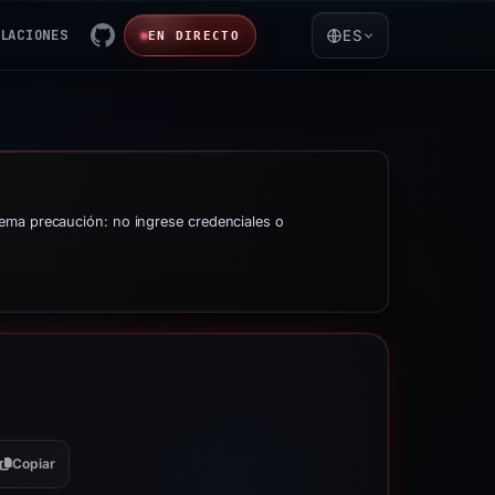
LACIONES
ES
EN DIRECTO
rema precaución: no ingrese credenciales o
Copiar