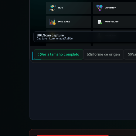
URLScan capture
Capture time unavailable
Ver a tamaño completo
Informe de origen
Wa