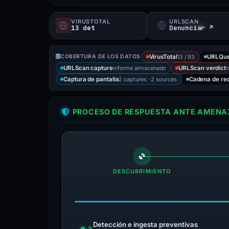
VIRUSTOTAL
URLSCAN
13 det
Denunciar ↗
13 / 93
COBERTURA DE LOS DATOS
VirusTotal
URLQu
informe almacenado
m
URLScan capture
URLScan verdict
2 captures · 2 sources
Captura de pantalla
Cadena de re
PROCESO DE RESPUESTA ANTE AMENAZ
DESCUBRIMIENTO
Detección e ingesta preventivas