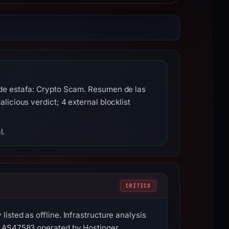
de estafa: Crypto Scam. Resumen de las
cious verdict; 4 external blocklist
l.
CRÍTICO
sted as offline. Infrastructure analysis
to AS47583 operated by Hostinger