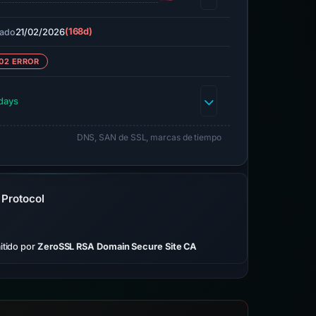
21/02/2026
(168d)
ado
02 ERROR
days
DNS, SAN de SSL, marcas de tiempo
 Protocol
tido por
ZeroSSL RSA Domain Secure Site CA