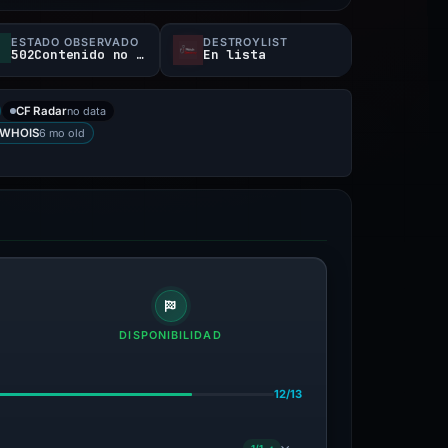
ESTADO OBSERVADO
DESTROYLIST
502Contenido no disponible
En lista
no data
CF Radar
6 mo old
WHOIS
DISPONIBILIDAD
12/13