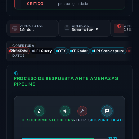
CRÍTICO
score,
pruebas guardada
not
a
VIRUSTOTAL
URLSCAN
GRIDIN
probability).
16 det
Denunciar ↗
100/
Threat
COBERTURA
signals:
VirusTotal
DE LOS
URLQuery
OTX
CF Radar
URLScan capture
URLS
16
DATOS
of
94
PROCESO DE RESPUESTA ANTE AMENAZAS
VirusTotal
PIPELINE
engines
flagged
the
domain
on
DESCUBRIMIENTO
CHECKS
REPORTS
DISPONIBILIDAD
Jul
18,
10/12