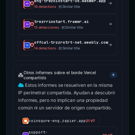
eng-trezoiostart-us.wasmer.app
16 detections
·
Similar title
trezrriostart.framer.ai
15 detecciones
·
Similar title
offcal-trzzrstrt-net.weebly.com
14 detections
·
Similar title
Otros informes sobre el borde Vercel
6
compartido
Estos informes se resuelven en la misma
IP perimetral compartida. Ayudan a descubrir
informes, pero no implican una propiedad
común ni un servidor de origen compartido.
coinsqure-eng.zapier.app
21 VT
support-