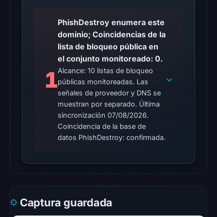
01:07
UTC.
PhishDestroy enumera este
The
dominio; Coincidencias de la
response
lista de bloqueo pública en
may
el conjunto monitoreado: 0.
differ
Alcance: 10 listas de bloqueo
1
between
públicas monitoreadas. Las
visitors
señales de proveedor y DNS se
and
muestran por separado. Última
automated
sincronización 07/08/2026.
checks.
Coincidencia de la base de
datos PhishDestroy: confirmada.
Other
observations:
No
external
blocklist
Captura guardada
matches
were