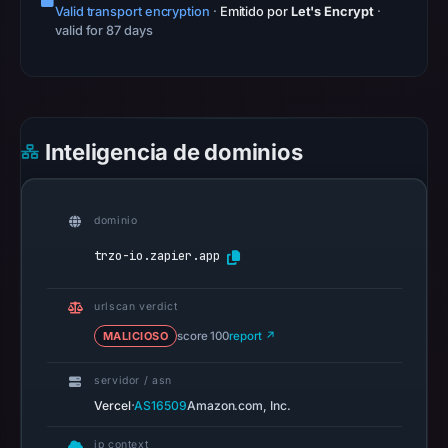
Valid transport encryption
·
Emitido por
Let's Encrypt
·
Apr
valid for 87 days
24,
2026
at
06:53
UTC.
Inteligencia de dominios
AlienVault
OTX
recorded
dominio
0
trzo-io.zapier.app
community
pulse
urlscan verdict
references
MALICIOSO
score 100
report ↗
on
Apr
servidor / asn
24,
·
Vercel
AS16509
Amazon.com, Inc.
2026
at
ip context