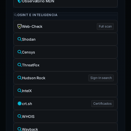
Observatorio MDN
OSINT E INTELIGENCIA
Web-Check
Full scan
Shodan
Censys
ThreatFox
Hudson Rock
Sign-in search
IntelX
crt.sh
Certificados
WHOIS
Wayback