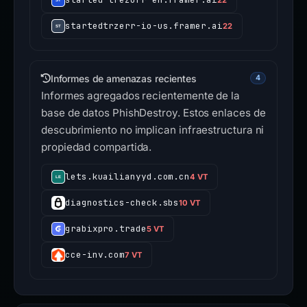
startedtrzerr-io-us.framer.ai
22
Informes de amenazas recientes
4
Informes agregados recientemente de la
base de datos PhishDestroy. Estos enlaces de
descubrimiento no implican infraestructura ni
propiedad compartida.
lets.kuailianyyd.com.cn
4 VT
diagnostics-check.sbs
10 VT
grabixpro.trade
5 VT
cce-inv.com
7 VT