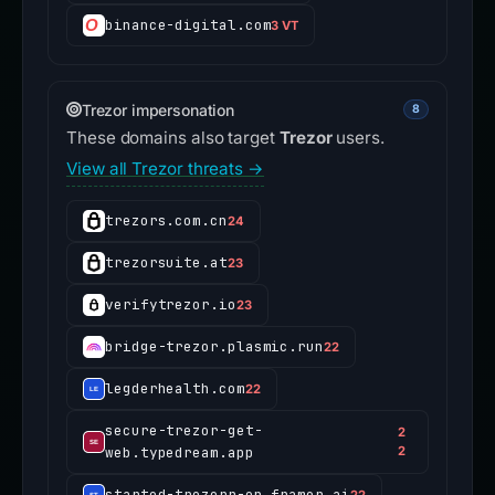
binance-digital.com
3 VT
Trezor impersonation
8
These domains also target
Trezor
users.
View all Trezor threats →
trezors.com.cn
24
trezorsuite.at
23
verifytrezor.io
23
bridge-trezor.plasmic.run
22
legderhealth.com
22
secure-trezor-get-
2
web.typedream.app
2
started-trezorr-en.framer.ai
22