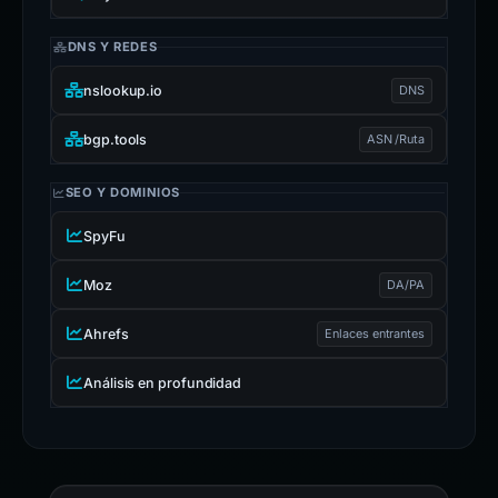
DNS Y REDES
nslookup.io
DNS
bgp.tools
ASN /Ruta
SEO Y DOMINIOS
SpyFu
Moz
DA/PA
Ahrefs
Enlaces entrantes
Análisis en profundidad