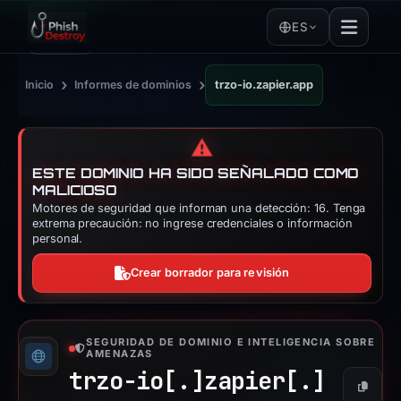
ES
›
›
Inicio
Informes de dominios
trzo-io.zapier.app
⚠️
ESTE DOMINIO HA SIDO SEÑALADO COMO
MALICIOSO
Motores de seguridad que informan una detección: 16. Tenga
extrema precaución: no ingrese credenciales o información
personal.
Crear borrador para revisión
SEGURIDAD DE DOMINIO E INTELIGENCIA SOBRE
AMENAZAS
trzo-io[.]
zapier[.]
Copiar