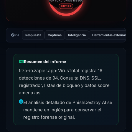
PUNTUACIÓN DE RIESGO
Puntuación de riesgo: 100 sobr
CRÍTICO
Ir a
Respuesta
Capturas
Inteligencia
Herramientas externas
Resumen del informe
trzo-io.zapier.app: VirusTotal registra 16
detecciones de 94. Consulta DNS, SSL,
registrador, listas de bloqueo y datos sobre
amenazas.
El análisis detallado de PhishDestroy AI se
mantiene en inglés para conservar el
registro forense original.