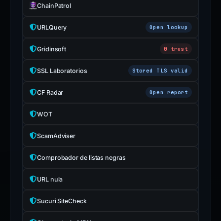
ChainPatrol
URLQuery
Open lookup
Gridinsoft
0 trust
SSL Laboratorios
Stored TLS valid
CF Radar
Open report
WOT
ScamAdviser
Comprobador de listas negras
URL nula
Sucuri SiteCheck