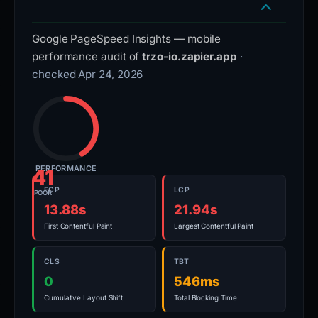
Google PageSpeed Insights — mobile
performance audit of
trzo-io.zapier.app
·
checked Apr 24, 2026
PERFORMANCE
41
FCP
LCP
POOR
13.88s
21.94s
First Contentful Paint
Largest Contentful Paint
CLS
TBT
0
546ms
Cumulative Layout Shift
Total Blocking Time