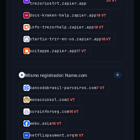
20 VT
trezoriostrt.zapier.app
docs-kraken-help.zapier.app
19 VT
info-trezorhelp.zapier.app
18 VT
startio-trzr-en-us.zapier.app
18 VT
suitapps.zapier.app
17 VT
Mismo registrador: Name.com
6
bancodobrasil-parceiros.com
7 VT
monacoinsol.com
2 VT
surainforseg.com
16 VT
webu.asia
16 VT
netflixpayment.org
16 VT