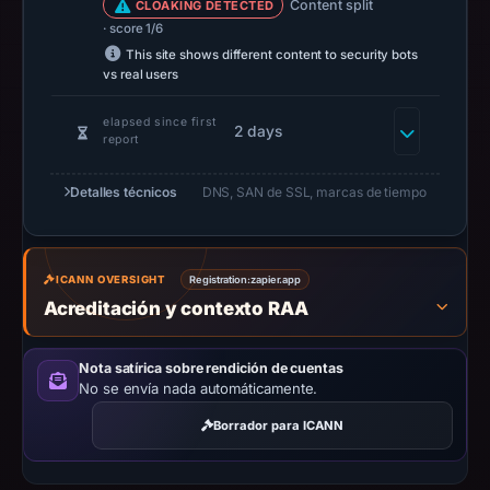
Content split
CLOAKING DETECTED
is
· score 1/6
available,
This site shows different content to security bots
vs real users
but
no
elapsed since first
2 days
capture
report
timestamp
was
Detalles técnicos
DNS, SAN de SSL, marcas de tiempo
recorded.
Negative
or
ICANN OVERSIGHT
Registration:
zapier.app
missing
Acreditación y contexto RAA
results
do
Nota satírica sobre rendición de cuentas
not
No se envía nada automáticamente.
establish
Borrador para ICANN
safety.
Context: