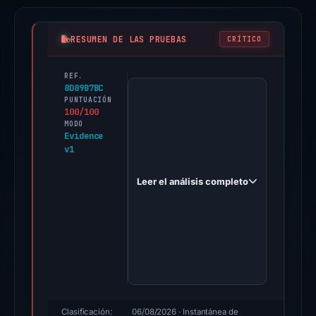
RESUMEN DE LAS PRUEBAS
CRÍTICO
REF.
PhishDestroy
8D89B7BC
first
PUNTUACIÓN
100/100
observed
MODO
trzo-
Evidence
v1
io.zapier.app
on
Leer el análisis completo
Apr
24,
2026.
Evidence
score:
100/100
(a
triage
Clasificación:
06/08/2026
· Instantánea de