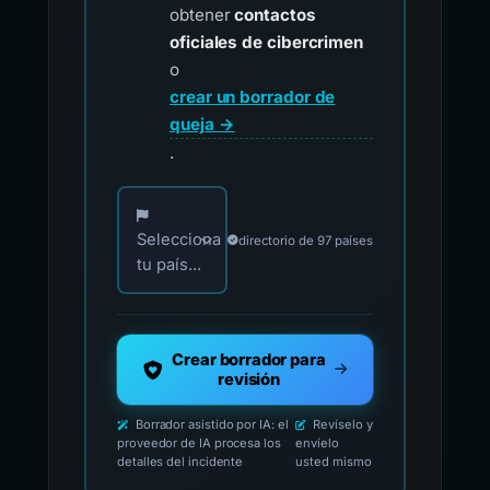
obtener
contactos
oficiales de cibercrimen
o
crear un borrador de
queja →
.
Elija su país para los contactos oficiales de i
Selecciona
directorio de 97 países
tu país...
Crear borrador para
revisión
Borrador asistido por IA: el
Revíselo y
proveedor de IA procesa los
envíelo
detalles del incidente
usted mismo