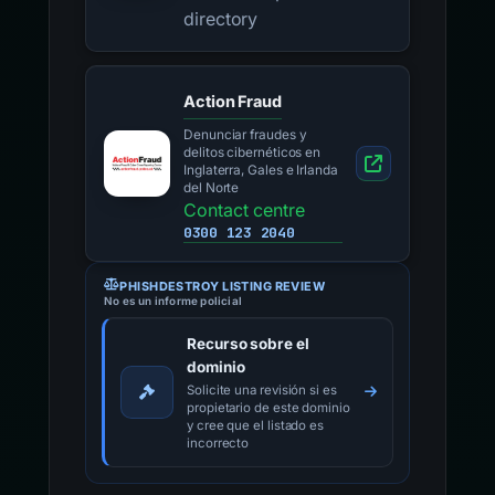
directory
Action Fraud
Denunciar fraudes y
delitos cibernéticos en
Inglaterra, Gales e Irlanda
del Norte
Contact centre
0300 123 2040
PHISHDESTROY LISTING REVIEW
No es un informe policial
Recurso sobre el
dominio
Solicite una revisión si es
propietario de este dominio
y cree que el listado es
incorrecto