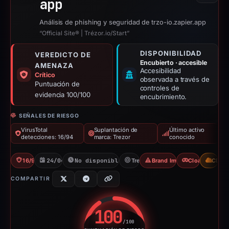
app
Análisis de phishing y seguridad de trzo-io.zapier.app
“Official Site® | Trézor.io/Start”
DISPONIBILIDAD
VEREDICTO DE
Encubierto · accesible
AMENAZA
Accesibilidad
Crítico
observada a través de
Puntuación de
controles de
evidencia 100/100
encubrimiento.
SEÑALES DE RIESGO
VirusTotal
Suplantación de
Último activo
detecciones: 16/94
marca: Trezor
conocido
16/94 VT
24/04/2026
No disponible desde 06/06/2026
Trezor
Brand Impersonation
Cloaking
CDN
COMPARTIR
100
/100