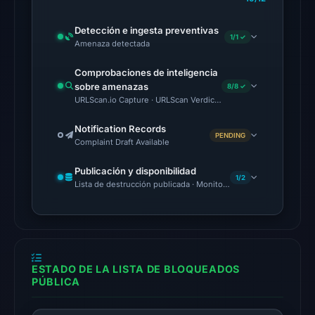
2026
at
Detección e ingesta preventivas
1/1 ✓
20:45
Amenaza detectada
UTC.
Comprobaciones de inteligencia
The
sobre amenazas
8/8 ✓
URLScan.io Capture · URLScan Verdict · Cloudflare Radar Report
latest
probe
Notification Records
PENDING
recorded
Complaint Draft Available
cloaking
Publicación y disponibilidad
behavior
1/2
Lista de destrucción publicada · Monitoring Continues
(HTTP
404)
on
Aug
5,
ESTADO DE LA LISTA DE BLOQUEADOS
2026
PÚBLICA
at