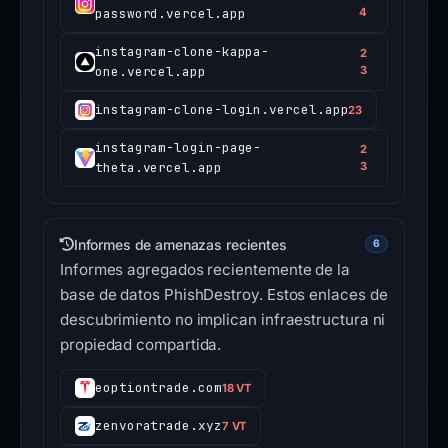
password.vercel.app
4
instagram-clone-kappa-
2
one.vercel.app
3
instagram-clone-login.vercel.app
23
instagram-login-page-
2
theta.vercel.app
3
Informes de amenazas recientes
6
Informes agregados recientemente de la
base de datos PhishDestroy. Estos enlaces de
descubrimiento no implican infraestructura ni
propiedad compartida.
eoptiontrade.com
18 VT
zenvoratrade.xyz
7 VT