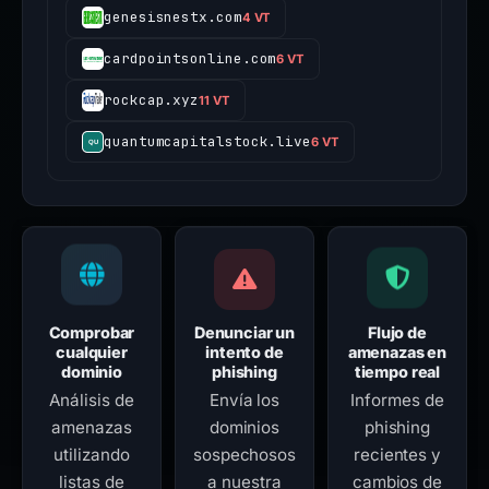
genesisnestx.com
4 VT
cardpointsonline.com
6 VT
rockcap.xyz
11 VT
quantumcapitalstock.live
6 VT
Comprobar
Denunciar un
Flujo de
cualquier
intento de
amenazas en
dominio
phishing
tiempo real
Análisis de
Envía los
Informes de
amenazas
dominios
phishing
utilizando
sospechosos
recientes y
listas de
a nuestra
cambios de