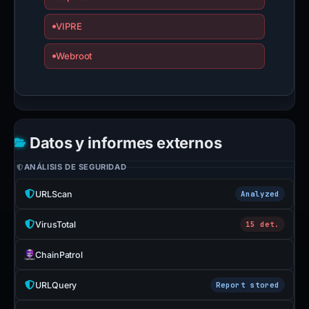
VIPRE
Webroot
Datos y informes externos
ANÁLISIS DE SEGURIDAD
URLScan
Analyzed
VirusTotal
15 det.
ChainPatrol
URLQuery
Report stored