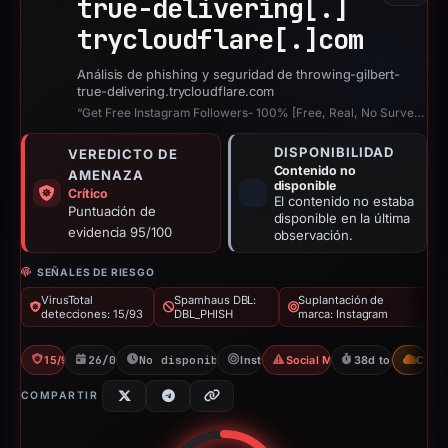
true-delivering[.]
trycloudflare[.]
com
Análisis de phishing y seguridad de throwing-gilbert-
true-delivering.trycloudflare.com
“Get Free Instagram Followers- 100% [Free, Real, No Survey]- iDigic”
DISPONIBILIDAD
VEREDICTO DE
Contenido no
AMENAZA
disponible
Crítico
El contenido no estaba
Puntuación de
disponible en la última
evidencia 95/100
observación.
SEÑALES DE RIESGO
VirusTotal
Spamhaus DBL:
Suplantación de
detecciones: 15/93
DBL_PHISH
marca: Instagram
15/93 VT
26/02/2026
No disponible desde 06/04/2026
Instagram
Social Media Phishing
38d to unavailab
CDN
COMPARTIR