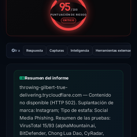
95
/100
PUNTUACIÓN DE RIESGO
Puntuación de riesgo: 95 sobre
CRÍTICO
Ir a
Respuesta
Capturas
Inteligencia
Herramientas externas
Resumen del informe
throwing-gilbert-true-
delivering.trycloudflare.com — Contenido
no disponible (HTTP 502). Suplantación de
marca: Instagram; Tipo de estafa: Social
Media Phishing. Resumen de las pruebas:
VirusTotal 15/93 (alphaMountain.ai,
BitDefender, Chong Lua Dao, CyRadar,