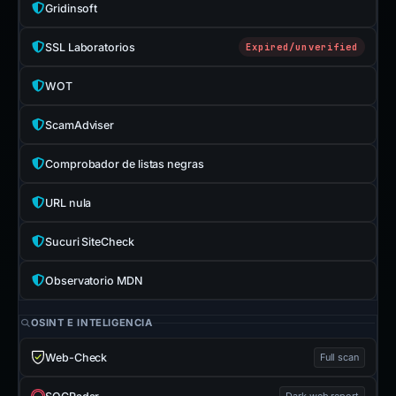
Gridinsoft
SSL Laboratorios
Expired/unverified
WOT
ScamAdviser
Comprobador de listas negras
URL nula
Sucuri SiteCheck
Observatorio MDN
OSINT E INTELIGENCIA
Web-Check
Full scan
Dark web report