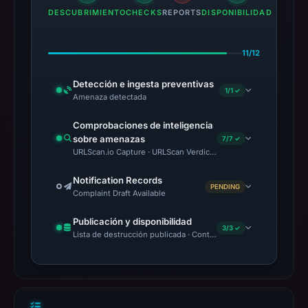
DESCUBRIMIENTO
CHECKS
REPORTS
DISPONIBILIDAD
11/12
Detección e ingesta preventivas
1/1 ✓
Amenaza detectada
Comprobaciones de inteligencia
sobre amenazas
7/7 ✓
URLScan.io Capture · URLScan Verdict · VirusTotal · Google Saf
Notification Records
PENDING
Complaint Draft Available
Publicación y disponibilidad
3/3 ✓
Lista de destrucción publicada · Content Observed Unavailable 