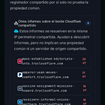
registrador compartido por sí solo no prueba la
propiedad común.
Otros informes sobre el borde Cloudflare
6
compartido
Estos informes se resuelven en la misma
IP perimetral compartida. Ayudan a descubrir
informes, pero no implican una propiedad
común ni un servidor de origen compartido.
mass-established-editorials-
22
unto.trycloudflare.com
VT
emperor-yeah-moves-
21
comfort.trycloudflare.com
VT
vaccine-assignment-missions-
19
howard.trycloudflare.com
VT
receivers-informal-unions-
16
partners.trycloudflare.com
VT