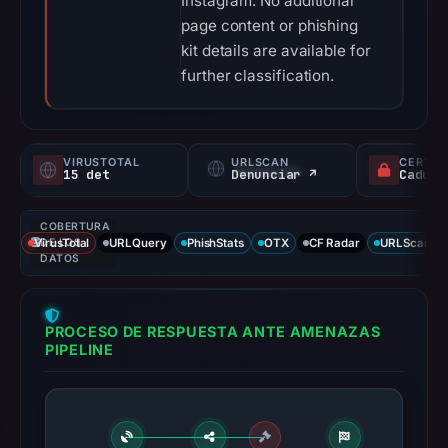
Instagram. No additional
page content or phishing
kit details are available for
further classification.
VIRUSTOTAL
URLSCAN
CERTIF
15 det
Denunciar ↗
COBERTURA
VirusTotal
DE LOS
URLQuery
PhishStats
OTX
CF Radar
URLScan ca
DATOS
PROCESO DE RESPUESTA ANTE AMENAZAS
PIPELINE