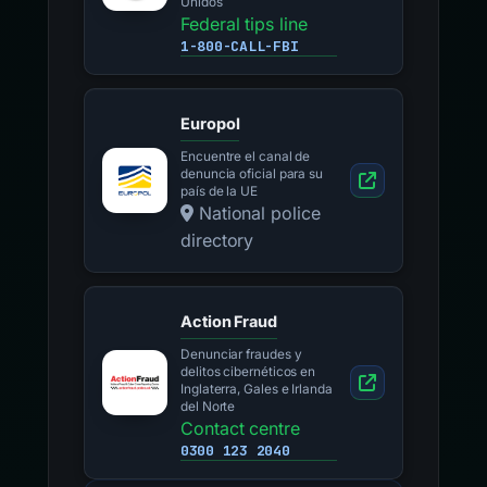
Unidos
Federal tips line
1-800-CALL-FBI
Europol
Encuentre el canal de
denuncia oficial para su
país de la UE
National police
directory
Action Fraud
Denunciar fraudes y
delitos cibernéticos en
Inglaterra, Gales e Irlanda
del Norte
Contact centre
0300 123 2040