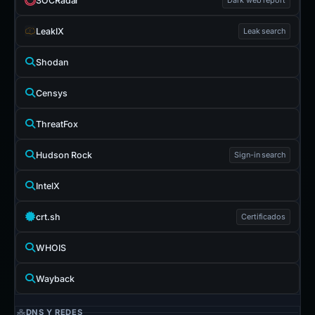
SOCRadar
LeakIX
Leak search
Shodan
Censys
ThreatFox
Hudson Rock
Sign-in search
IntelX
crt.sh
Certificados
WHOIS
Wayback
DNS Y REDES