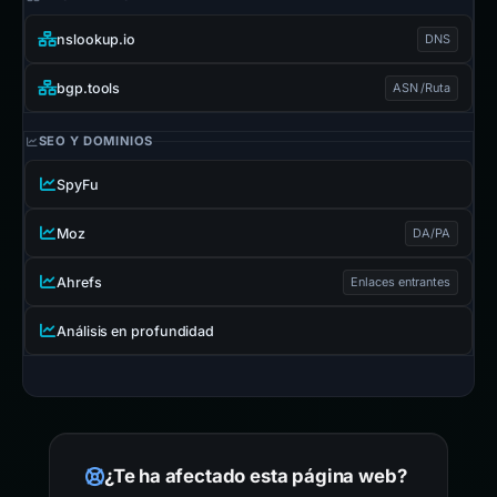
nslookup.io
DNS
bgp.tools
ASN /Ruta
SEO Y DOMINIOS
SpyFu
Moz
DA/PA
Ahrefs
Enlaces entrantes
Análisis en profundidad
¿Te ha afectado esta página web?