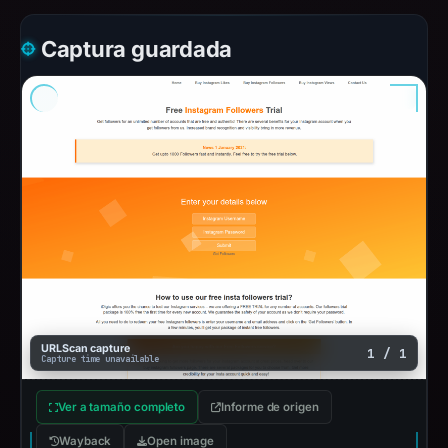
Captura guardada
URLScan capture
1 / 1
Capture time unavailable
Ver a tamaño completo
Informe de origen
Wayback
Open image