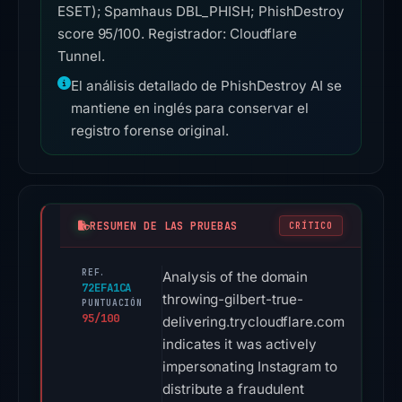
ESET); Spamhaus DBL_PHISH; PhishDestroy
score 95/100. Registrador: Cloudflare
Tunnel.
El análisis detallado de PhishDestroy AI se
mantiene en inglés para conservar el
registro forense original.
RESUMEN DE LAS PRUEBAS
CRÍTICO
REF.
Analysis of the domain
72EFA1CA
throwing-gilbert-true-
PUNTUACIÓN
95/100
delivering.trycloudflare.com
indicates it was actively
impersonating Instagram to
distribute a fraudulent