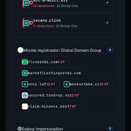
sol-predict.biz
14 detections
·
Similar title
iscans.click
11 detections
·
Similar title
Mismo registrador: Global Domain Group
6
rluxsends.com
1 VT
marketlisstingvotes.com
vnnz.lat
moneystake.cc
13 VT
13 VT
secured.tondrop.xyz
2 VT
claim-binance.best
1 VT
Solana impersonation
8