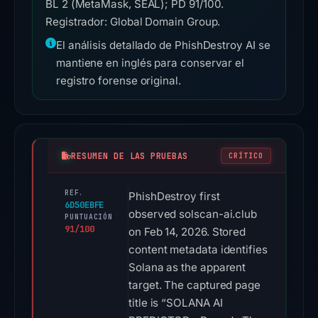
BL 2 (MetaMask, SEAL); PD 91/100.
Registrador: Global Domain Group.
El análisis detallado de PhishDestroy AI se
mantiene en inglés para conservar el
registro forense original.
RESUMEN DE LAS PRUEBAS
CRÍTICO
REF.
PhishDestroy first
6D50EBFE
observed solscan-ai.club
PUNTUACIÓN
91/100
on Feb 14, 2026. Stored
content metadata identifies
Solana as the apparent
target. The captured page
title is “SOLANA AI