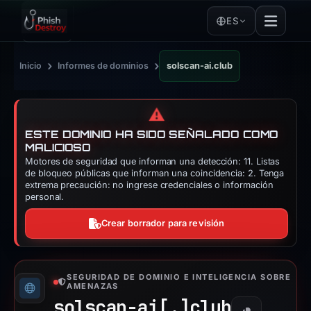
ES
›
›
Inicio
Informes de dominios
solscan-ai.club
⚠️
ESTE DOMINIO HA SIDO SEÑALADO COMO
MALICIOSO
Motores de seguridad que informan una detección: 11. Listas
de bloqueo públicas que informan una coincidencia: 2. Tenga
extrema precaución: no ingrese credenciales o información
personal.
Crear borrador para revisión
SEGURIDAD DE DOMINIO E INTELIGENCIA SOBRE
AMENAZAS
solscan-ai[.]
club