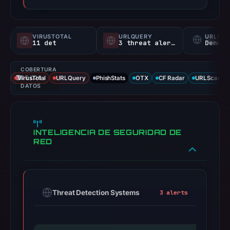
VIRUSTOTAL
URLQUERY
URLSC
11 det
3 threat alerts
Denunc
COBERTURA
VirusTotal
DE LOS
URLQuery
PhishStats
OTX
CF Radar
URLScan ca
DATOS
INTELIGENCIA DE SEGURIDAD DE
RED
Threat Detection Systems
3 alerts