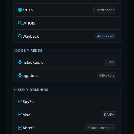
crt.sh
Certificados
WHOIS
Wayback
Archived
DNS Y REDES
nslookup.io
DNS
bgp.tools
ASN /Ruta
SEO Y DOMINIOS
SpyFu
Moz
DA/PA
Ahrefs
Enlaces entrantes