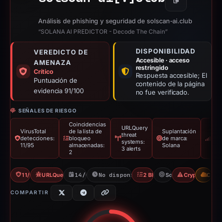
Copiar
Análisis de phishing y seguridad de solscan-ai.club
“SOLANA AI PREDICTOR - Decode The Chain”
DISPONIBILIDAD
VEREDICTO DE
Accesible · acceso
AMENAZA
restringido
Crítico
Respuesta accesible; El
Puntuación de
contenido de la página
evidencia 91/100
no fue verificado.
SEÑALES DE RIESGO
Coincidencias
URLQuery
VirusTotal
de la lista de
Suplantación
Últ
threat
detecciones:
bloqueo
de marca:
act
systems:
11/95
almacenadas:
Solana
con
3 alerts
2
11/95 VT
URLQuery: 3 threat alerts
14/02/2026
No disponible desde 02/03/2026
2 Blocklists
Solana
Crypto Scam
CDN
COMPARTIR