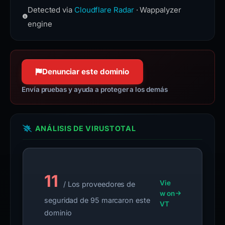
services, DDoS mitigation, Internet
Detected via
Cloudflare Radar
· Wappalyzer
the Hypertext Transfer Protocol used
security, and distributed domain-
to exchange information on the
engine
name-server services.
World Wide Web.
www.cloudflare.com
httpwg.org
100 % de confianza
100 % de confianza
Denunciar este dominio
Envía pruebas y ayuda a proteger a los demás
ANÁLISIS DE VIRUSTOTAL
11
Vie
/ Los proveedores de
w on
seguridad de 95 marcaron este
VT
dominio