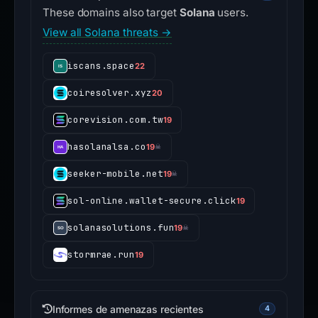
These domains also target
Solana
users.
View all Solana threats →
iscans.space
22
coiresolver.xyz
20
corevision.com.tw
19
hasolanalsa.co
19
☠
seeker-mobile.net
19
☠
sol-online.wallet-secure.click
19
solanasolutions.fun
19
☠
stormrae.run
19
Informes de amenazas recientes
4