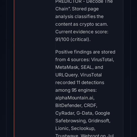
PREDICTOR - Decode The
Chain”. Stored page
analysis classifies the
content as crypto scam.
Current evidence score:
91/100 (critical).
Positive findings are stored
from 4 sources: VirusTotal,
MetaMask, SEAL, and
URLQuery. VirusTotal
recorded 11 detections
among 95 engines:
alphaMountain.ai,
BitDefender, CRDF,
CyRadar, G-Data, Google
Safebrowsing, Gridinsoft,
Lionic, Seclookup,
Trustwave, Webroot on Jul