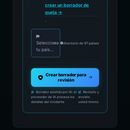
crear un borrador de
queja →
.
Elija su país para los contactos oficiales de i
Selecciona
directorio de 97 países
tu país...
Crear borrador para
revisión
Borrador asistido por IA: el
Revíselo y
proveedor de IA procesa los
envíelo
detalles del incidente
usted mismo