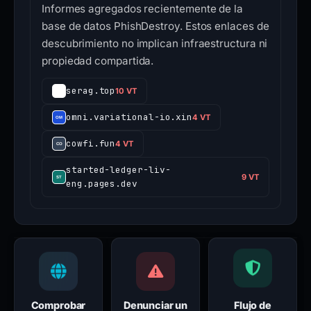
Informes agregados recientemente de la
base de datos PhishDestroy. Estos enlaces de
descubrimiento no implican infraestructura ni
propiedad compartida.
serag.top
10 VT
omni.variational-io.xin
4 VT
cowfi.fun
4 VT
started-ledger-liv-
9 VT
eng.pages.dev
Comprobar
Denunciar un
Flujo de