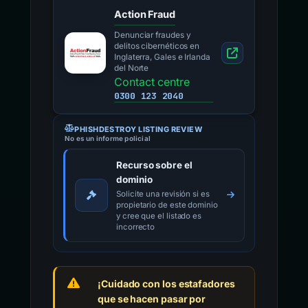
Action Fraud
Denunciar fraudes y
delitos cibernéticos en
Inglaterra, Gales e Irlanda
del Norte
Contact centre
0300 123 2040
PHISHDESTROY LISTING REVIEW
No es un informe policial
Recurso sobre el
dominio
Solicite una revisión si es
propietario de este dominio
y cree que el listado es
incorrecto
¡Cuidado con los estafadores
que se hacen pasar por