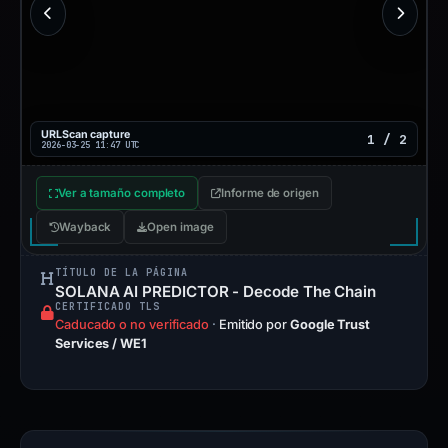
URLScan capture
1 / 2
2026-03-25 11:47 UTC
Ver a tamaño completo
Informe de origen
Wayback
Open image
TÍTULO DE LA PÁGINA
SOLANA AI PREDICTOR - Decode The Chain
CERTIFICADO TLS
Caducado o no verificado
·
Emitido por
Google Trust
Services / WE1