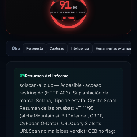
91
/100
PUNTUACIÓN DE RIESGO
Puntuación de riesgo: 91 sobre
CRÍTICO
Ir a
Respuesta
Capturas
Inteligencia
Herramientas externas
Resumen del informe
solscan-ai.club — Accesible · acceso
restringido (HTTP 403). Suplantación de
marca: Solana; Tipo de estafa: Crypto Scam.
Resumen de las pruebas: VT 11/95
(alphaMountain.ai, BitDefender, CRDF,
CyRadar, G-Data); URLQuery 3 alerts;
URLScan no malicious verdict; GSB no flag;