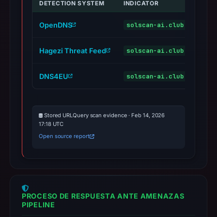
DETECTION SYSTEM
INDICATOR
VERD
OpenDNS
solscan-ai.club
phish
Hagezi Threat Feed
solscan-ai.club
malic
DNS4EU
solscan-ai.club
malic
Stored URLQuery scan evidence · Feb 14, 2026
17:18 UTC
Open source report
PROCESO DE RESPUESTA ANTE AMENAZAS
PIPELINE