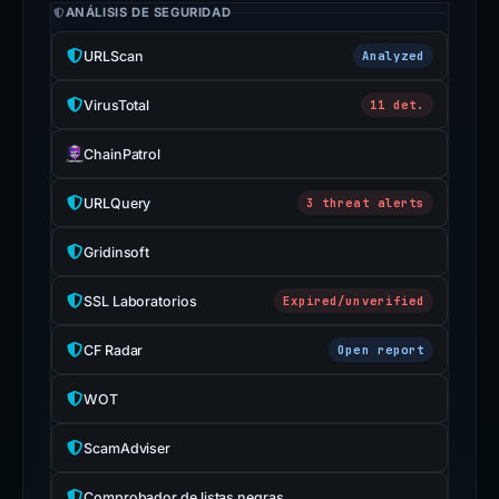
ANÁLISIS DE SEGURIDAD
URLScan
Analyzed
VirusTotal
11 det.
ChainPatrol
URLQuery
3 threat alerts
Gridinsoft
SSL Laboratorios
Expired/unverified
CF Radar
Open report
WOT
ScamAdviser
Comprobador de listas negras