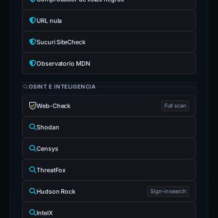
URL nula
Sucuri SiteCheck
Observatorio MDN
OSINT E INTELIGENCIA
Web-Check
Full scan
Shodan
Censys
ThreatFox
Hudson Rock
Sign-in search
IntelX