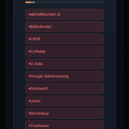
alphaMountain.ai
BitDefender
CRDF
CyRadar
G-Data
Google Safebrowsing
Gridinsoft
Lionic
Seclookup
Trustwave