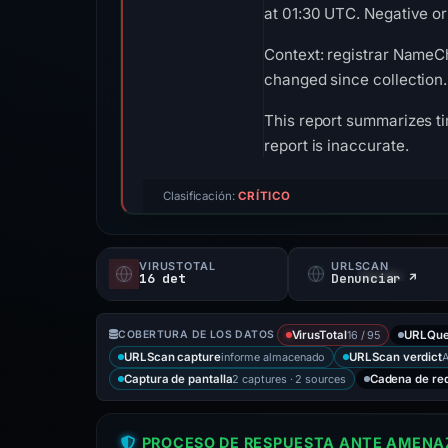
at 01:30 UTC. Negative or 
Context: registrar NameCh
changed since collection.
This report summarizes ti
report is inaccurate.
Clasificación:
CRÍTICO
VIRUSTOTAL
URLSCAN
16 det
Denunciar ↗
16 / 95
COBERTURA DE LOS DATOS
VirusTotal
URLQue
informe almacenado
A
URLScan capture
URLScan verdict
2 captures · 2 sources
Captura de pantalla
Cadena de re
PROCESO DE RESPUESTA ANTE AMENAZ