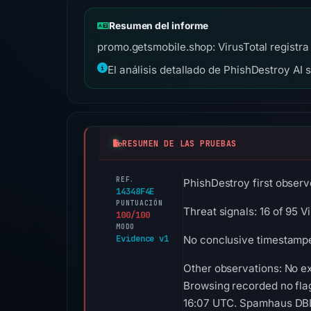
Resumen del informe
promo.getsmobile.shop: VirusTotal registra
El análisis detallado de PhishDestroy AI 
RESUMEN DE LAS PRUEBAS
REF.
PhishDestroy first observ
14348F4E
PUNTUACIÓN
Threat signals: 16 of 95 
100/100
MODO
Evidence v1
No conclusive timestamped
Other observations: No ex
Browsing recorded no fla
16:07 UTC. Spamhaus DBL 