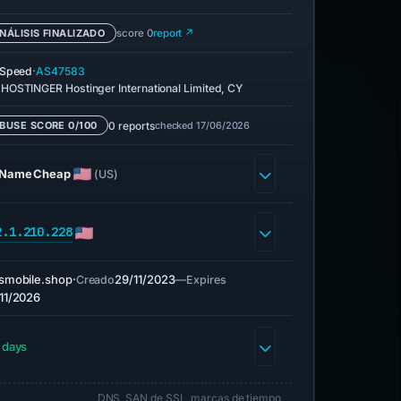
NÁLISIS FINALIZADO
score 0
report ↗
·
eSpeed
AS47583
HOSTINGER Hostinger International Limited, CY
0 reports
checked 17/06/2026
BUSE SCORE 0/100
NameCheap
(US)
2.1.210.228
smobile.shop
·
29/11/2023
—
Creado
Expires
11/2026
 days
DNS, SAN de SSL, marcas de tiempo