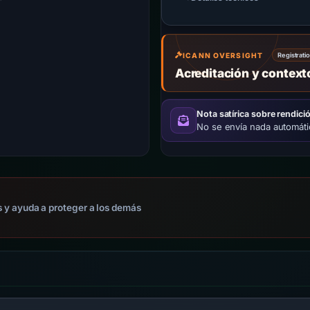
ICANN OVERSIGHT
Registrati
Acreditación y contex
Nota satírica sobre rendici
No se envía nada automát
 y ayuda a proteger a los demás