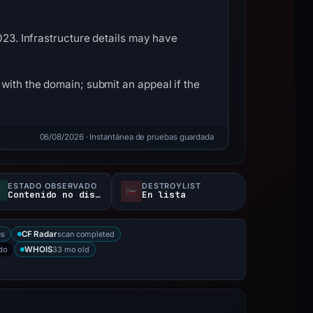
023. Infrastructure details may have
with the domain; submit an appeal if the
06/08/2026
· Instantánea de pruebas guardada
ESTADO OBSERVADO
DESTROYLIST
Contenido no disponible
En lista
es
scan completed
CF Radar
ado
33 mo old
WHOIS