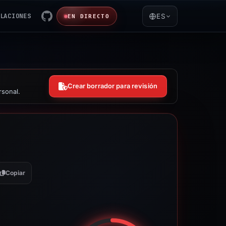
LACIONES
ES
EN DIRECTO
Crear borrador para revisión
rsonal.
Copiar