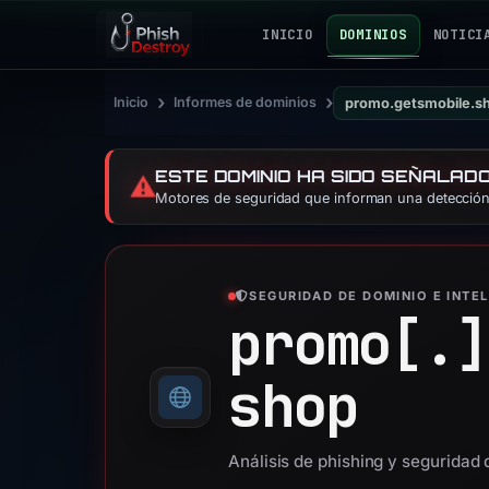
INICIO
DOMINIOS
NOTICI
›
›
Inicio
Informes de dominios
promo.getsmobile.s
ESTE DOMINIO HA SIDO SEÑALAD
⚠️
Motores de seguridad que informan una detección:
SEGURIDAD DE DOMINIO E INTE
promo[.]
shop
Análisis de phishing y seguridad