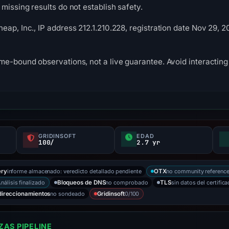
missing results do not establish safety.
eap, Inc., IP address 212.1.210.228, registration date Nov 29, 2
me-bound observations, not a live guarantee. Avoid interacting 
GRIDINSOFT
EDAD
100/
2.7 yr
informe almacenado: veredicto detallado pendiente
no community referenc
ry
OTX
nálisis finalizado
no comprobado
sin datos del certific
Bloqueos de DNS
TLS
no sondeado
0/100
direccionamientos
Gridinsoft
AS PIPELINE