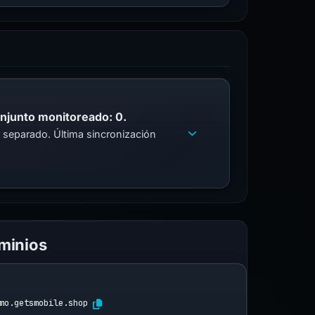
onjunto monitoreado: 0.
 separado. Última sincronización
ominios
mo.getsmobile.shop