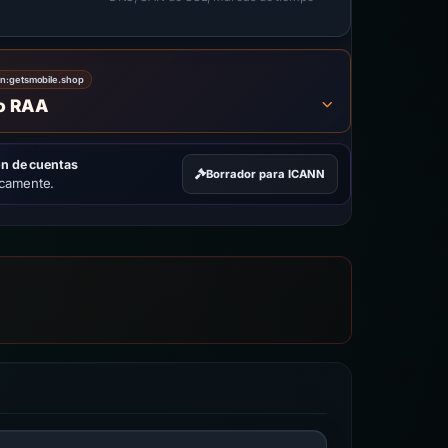
on:
getsmobile.shop
to RAA
ón de cuentas
Borrador para ICANN
icamente.