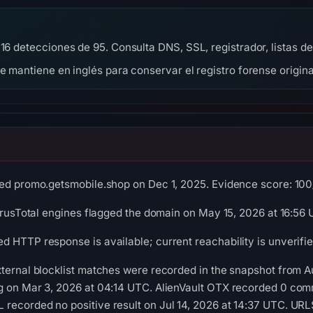
 16 detecciones de 95. Consulta DNS, SSL, registrador, listas 
se mantiene en inglés para conservar el registro forense origina
ed promo.getsmobile.shop on Dec 1, 2025. Evidence score: 100/10
VirusTotal engines flagged the domain on May 15, 2026 at 16:56
 HTTP response is available; current reachability is unverifie
ternal blocklist matches were recorded in the snapshot from A
g on Mar 3, 2026 at 04:14 UTC. AlienVault OTX recorded 0 com
recorded no positive result on Jul 14, 2026 at 14:37 UTC. UR