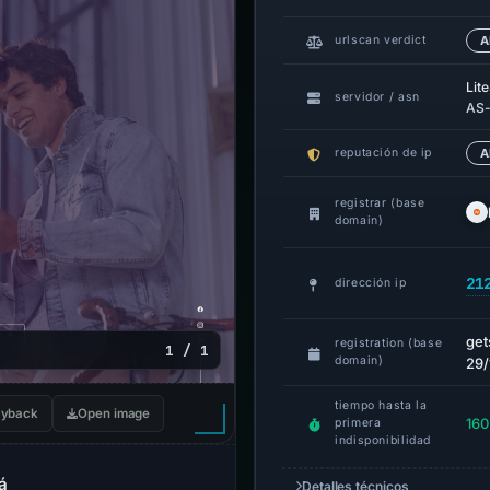
urlscan verdict
A
Lit
servidor / asn
AS-
reputación de ip
A
registrar (base
domain)
21
dirección ip
get
registration (base
1 / 1
domain)
29/
tiempo hasta la
yback
Open image
160
primera
indisponibilidad
á
Detalles técnicos