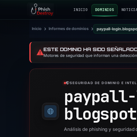
INICIO
DOMINIOS
NOTICI
›
›
Inicio
Informes de dominios
paypall-login.blogsp
ESTE DOMINIO HA SIDO SEÑALAD
⚠️
Motores de seguridad que informan una detección:
SEGURIDAD DE DOMINIO E INTE
paypall-
blogspot
Análisis de phishing y seguridad