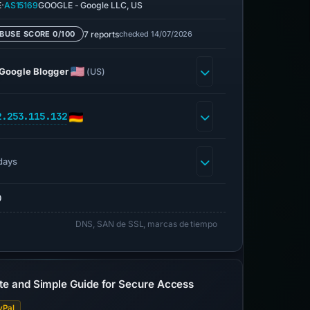
·
E
AS15169
GOOGLE - Google LLC, US
7 reports
checked 14/07/2026
BUSE SCORE 0/100
Google Blogger
(US)
2.253.115.132
days
0
DNS, SAN de SSL, marcas de tiempo
te and Simple Guide for Secure Access
yPal