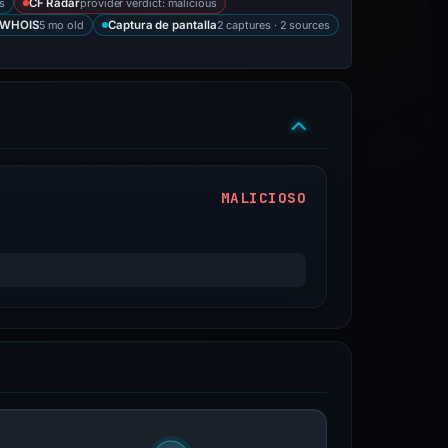
s
provider verdict: malicious
CF Radar
5 mo old
2 captures · 2 sources
WHOIS
Captura de pantalla
MALICIOSO