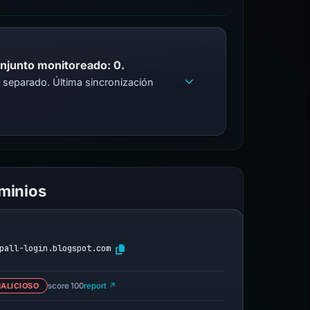
onjunto monitoreado: 0.
 separado. Última sincronización
ominios
pall-login.blogspot.com
ALICIOSO
score 100
report ↗