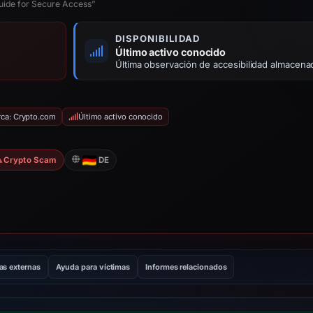
uide for Secure Access”
DISPONIBILIDAD
Último activo conocido
Última observación de accesibilidad almacena
rca: Crypto.com
Último activo conocido
Crypto Scam
DE
as externas
Ayuda para víctimas
Informes relacionados