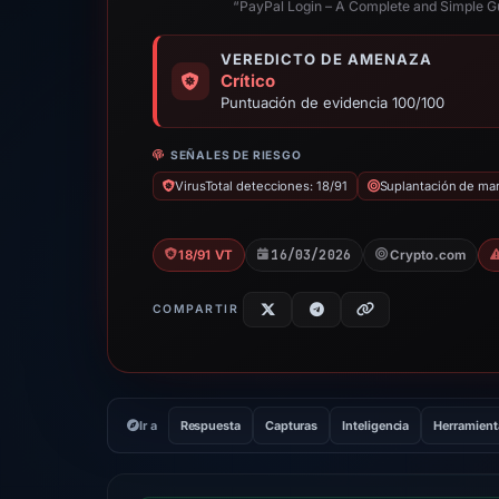
“PayPal Login – A Complete and Simple G
VEREDICTO DE AMENAZA
Crítico
Puntuación de evidencia 100/100
SEÑALES DE RIESGO
VirusTotal detecciones: 18/91
Suplantación de ma
16/03/2026
18/91 VT
Crypto.com
COMPARTIR
Ir a
Respuesta
Capturas
Inteligencia
Herramient