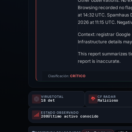
Other observations: No e
Browsing recorded no fla
at 14:32 UTC. Spamhaus D
2026 at 11:15 UTC. Negativ
Context: registrar Google 
Infrastructure details ma
This report summarizes ti
report is inaccurate.
Clasificación:
CRÍTICO
VIRUSTOTAL
CF RADAR
18 det
Malicioso
ESTADO OBSERVADO
200Último activo conocido