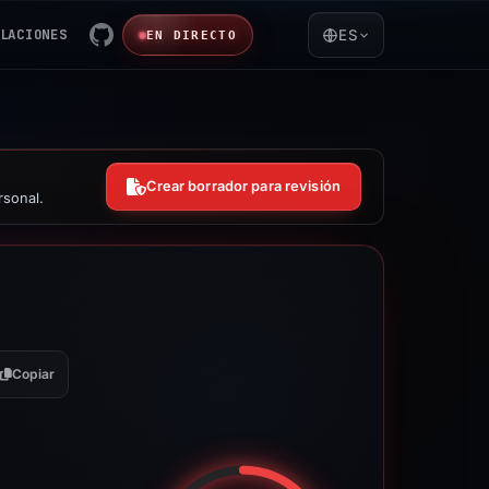
LACIONES
ES
EN DIRECTO
Crear borrador para revisión
rsonal.
Copiar