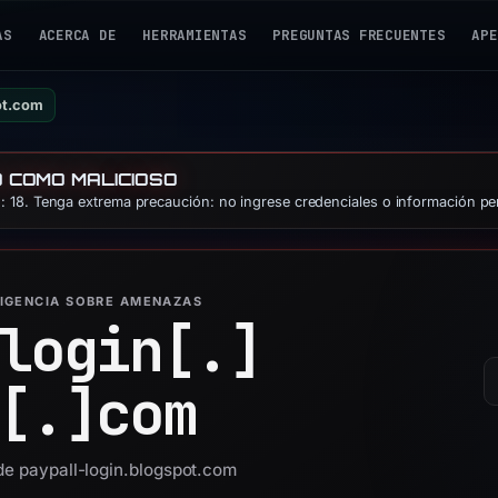
AS
ACERCA DE
HERRAMIENTAS
PREGUNTAS FRECUENTES
APE
ot.com
O COMO MALICIOSO
 18. Tenga extrema precaución: no ingrese credenciales o información pe
LIGENCIA SOBRE AMENAZAS
login[.]
[.]
com
 de paypall-login.blogspot.com