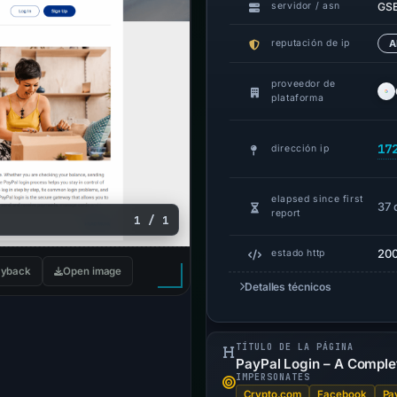
GS
servidor / asn
reputación de ip
A
proveedor de
plataforma
17
dirección ip
elapsed since first
37 
report
1 / 1
20
estado http
yback
Open image
Detalles técnicos
TÍTULO DE LA PÁGINA
PayPal Login – A Comple
IMPERSONATES
Crypto.com
Facebook
Pa