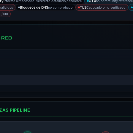
informe almacenado: veredicto detallado pendiente
no community reference
ry
OTX
alicious
no comprobado
Caducado o no verificado
Bloqueos de DNS
TLS
0/100
 RED
AS PIPELINE