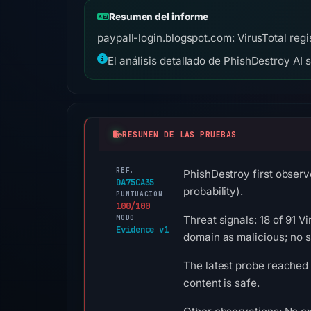
Resumen del informe
paypall-login.blogspot.com: VirusTotal regi
El análisis detallado de PhishDestroy AI 
RESUMEN DE LAS PRUEBAS
REF.
PhishDestroy first observ
DA75CA35
probability).
PUNTUACIÓN
100/100
MODO
Threat signals: 18 of 91 
Evidence v1
domain as malicious; no 
The latest probe reached
content is safe.