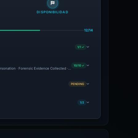
DISPONIBILIDAD
12/14
1/1 ✓
10/10 ✓
ersonation · Forensic Evidence Collected · Technical Analysis Recorded · VT Detecti
PENDING
1/2