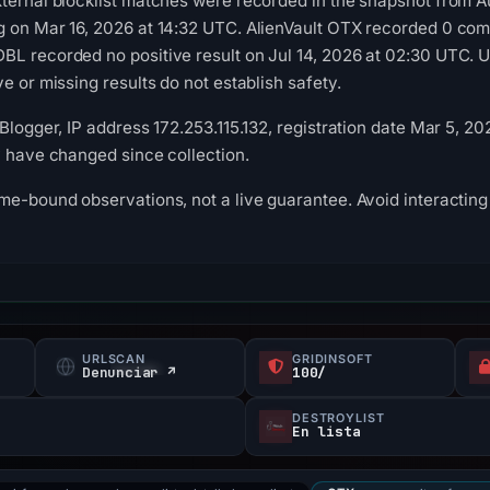
xternal blocklist matches were recorded in the snapshot from 
g on Mar 16, 2026 at 14:32 UTC. AlienVault OTX recorded 0 co
BL recorded no positive result on Jul 14, 2026 at 02:30 UTC.
e or missing results do not establish safety.
Blogger, IP address 172.253.115.132, registration date Mar 5, 2
y have changed since collection.
me-bound observations, not a live guarantee. Avoid interacting 
URLSCAN
GRIDINSOFT
Denunciar ↗
100/
DESTROYLIST
En lista