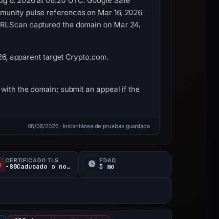
Aug 6, 2026 at 06:20 UTC. Google Safe
mmunity pulse references on Mar 16, 2026
 URLScan captured the domain on Mar 24,
026, apparent target Crypto.com.
with the domain; submit an appeal if the
06/08/2026
· Instantánea de pruebas guardada
CERTIFICADO TLS
EDAD
-80Caducado o no verificado d
5 mo