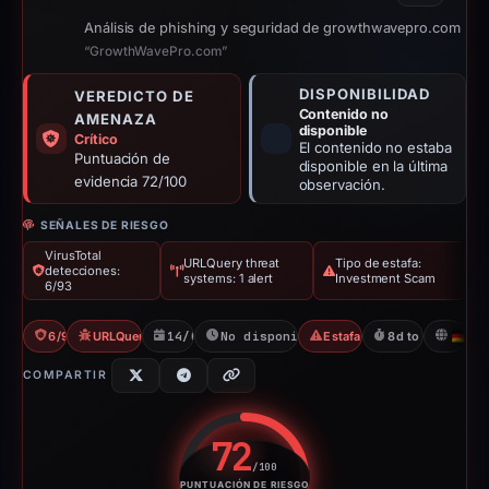
Análisis de phishing y seguridad de growthwavepro.com
“GrowthWavePro.com”
DISPONIBILIDAD
VEREDICTO DE
Contenido no
AMENAZA
disponible
Crítico
El contenido no estaba
Puntuación de
disponible en la última
evidencia 72/100
observación.
SEÑALES DE RIESGO
VirusTotal
URLQuery threat
Tipo de estafa:
detecciones:
systems: 1 alert
Investment Scam
6/93
6/93 VT
URLQuery: 1 threat alerts
14/02/2026
No disponible desde 23/02/2026
Estafa de inversión
8d to unavailabl
D
COMPARTIR
72
/100
PUNTUACIÓN DE RIESGO