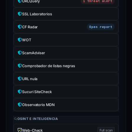
URLQuery
1 threat alert
SSL Laboratorios
CF Radar
Open report
WOT
ScamAdviser
Comprobador de listas negras
URL nula
Sucuri SiteCheck
Observatorio MDN
OSINT E INTELIGENCIA
Web-Check
Full scan