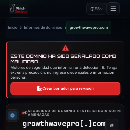
ES
›
›
Inicio
Informes de dominios
growthwavepro.com
⚠️
ESTE DOMINIO HA SIDO SEÑALADO COMO
MALICIOSO
Motores de seguridad que informan una detección: 6. Tenga
extrema precaución: no ingrese credenciales o información
personal.
Crear borrador para revisión
SEGURIDAD DE DOMINIO E INTELIGENCIA SOBRE
AMENAZAS
growthwavepro[.]
com
Copiar