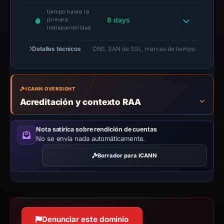
This
tiempo hasta la
report
8 days
primera
summarizes
indisponibilidad
time-
Detalles técnicos
DNS, SAN de SSL, marcas de tiempo
bound
observations,
not
a
ICANN OVERSIGHT
live
Acreditación y contexto RAA
guarantee.
Avoid
Nota satírica sobre rendición de cuentas
interacting
No se envía nada automáticamente.
with
Borrador para ICANN
the
domain;
submit
an
appeal
Denunciar este dominio