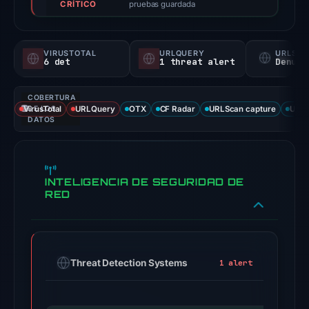
CRÍTICO
not
pruebas guardada
a
probability).
VIRUSTOTAL
URLQUERY
URLSC
6 det
1 threat alert
Denunc
Threat
signals:
COBERTURA
6
VirusTotal
DE LOS
URLQuery
OTX
CF Radar
URLScan capture
URLS
of
DATOS
93
VirusTotal
engines
INTELIGENCIA DE SEGURIDAD DE
flagged
RED
the
domain
on
Feb
Threat Detection Systems
1 alert
25,
2026