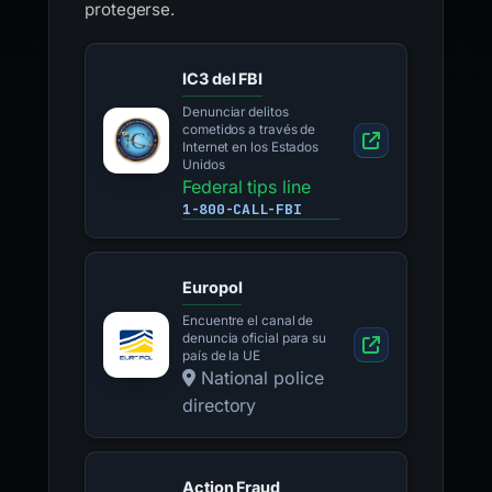
protegerse.
IC3 del FBI
Denunciar delitos
cometidos a través de
Internet en los Estados
Unidos
Federal tips line
1-800-CALL-FBI
Europol
Encuentre el canal de
denuncia oficial para su
país de la UE
National police
directory
Action Fraud