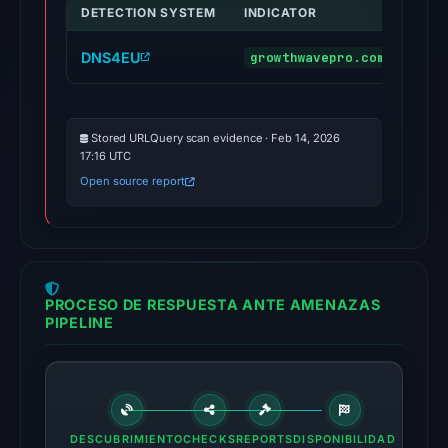
at
DETECTION SYSTEM
INDICATOR
VER
01:15
UTC.
DNS4EU
growthwavepro.com
mali
No
conclusive
Stored URLQuery scan evidence · Feb 14, 2026
timestamped
17:16 UTC
HTTP
Open source report
response
is
available;
current
reachability
PROCESO DE RESPUESTA ANTE AMENAZAS
is
PIPELINE
unverified.
Other
observations:
No
DESCUBRIMIENTO
CHECKS
REPORTS
DISPONIBILIDAD