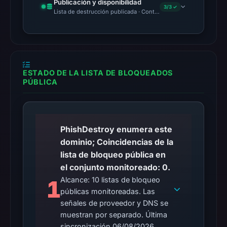
Publicación y disponibilidad
recorded
3/3 ✓
Lista de destrucción publicada · Content Observed Unavailable 
no
flag
on
Mar
3,
ESTADO DE LA LISTA DE BLOQUEADOS
PÚBLICA
2026
at
04:14
UTC.
PhishDestroy enumera este
AlienVault
dominio; Coincidencias de la
OTX
lista de bloqueo pública en
recorded
el conjunto monitoreado: 0.
0
Alcance: 10 listas de bloqueo
1
community
públicas monitoreadas. Las
pulse
señales de proveedor y DNS se
references
muestran por separado. Última
on
sincronización 06/08/2026.