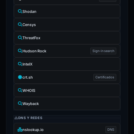
Shodan
Censys
ThreatFox
Hudson Rock
Sign-in search
IntelX
crt.sh
Certificados
WHOIS
Wayback
DNS Y REDES
nslookup.io
DNS