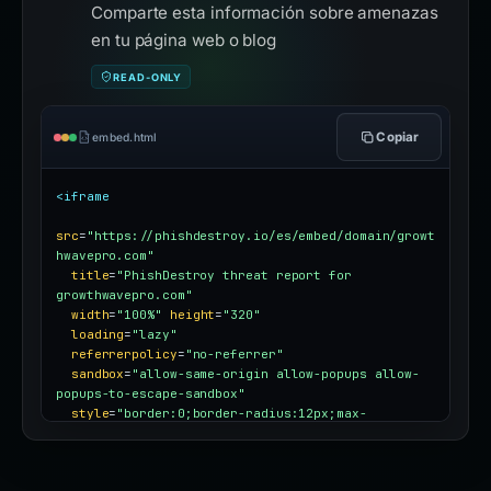
Comparte esta información sobre amenazas
en tu página web o blog
READ-ONLY
Copiar
embed.html
<iframe
src
=
"https://phishdestroy.io/es/embed/domain/growt
hwavepro.com"
title
=
"PhishDestroy threat report for 
growthwavepro.com"
width
=
"100%"
height
=
"320"
loading
=
"lazy"
referrerpolicy
=
"no-referrer"
sandbox
=
"allow-same-origin allow-popups allow-
popups-to-escape-sandbox"
style
=
"border:0;border-radius:12px;max-
width:100%"
></iframe>