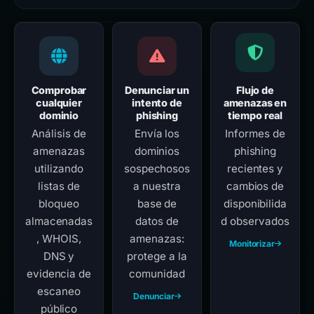
Comprobar
Denunciar un
Flujo de
cualquier
intento de
amenazas en
dominio
phishing
tiempo real
Análisis de
Envía los
Informes de
amenazas
dominios
phishing
utilizando
sospechosos
recientes y
listas de
a nuestra
cambios de
bloqueo
base de
disponibilida
almacenadas
datos de
d observados
, WHOIS,
amenazas:
Monitorizar
DNS y
protege a la
evidencia de
comunidad
escaneo
Denunciar
público