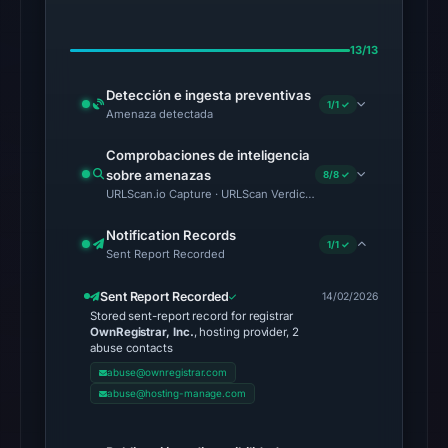
external
blocklist
13/13
matches
were
Detección e ingesta preventivas
1/1 ✓
recorded
Amenaza detectada
in
Comprobaciones de inteligencia
the
sobre amenazas
8/8 ✓
snapshot
URLScan.io Capture · URLScan Verdict · Cloudflare Radar Report 
from
Aug
Notification Records
1/1 ✓
Sent Report Recorded
6,
2026
Sent Report Recorded
14/02/2026
at
Stored sent-report record for registrar
OwnRegistrar, Inc.
, hosting provider, 2
02:20
abuse contacts
UTC.
abuse@ownregistrar.com
Google
abuse@hosting-manage.com
Safe
Browsing