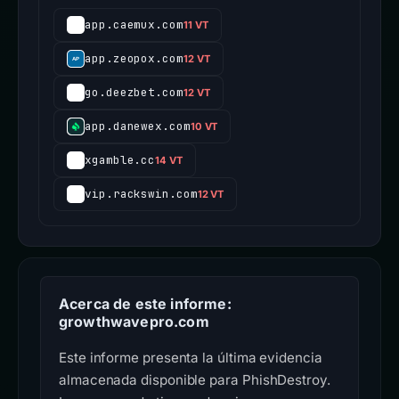
app.caemux.com
11 VT
app.zeopox.com
12 VT
go.deezbet.com
12 VT
app.danewex.com
10 VT
xgamble.cc
14 VT
vip.rackswin.com
12 VT
Acerca de este informe:
growthwavepro.com
Este informe presenta la última evidencia
almacenada disponible para PhishDestroy.