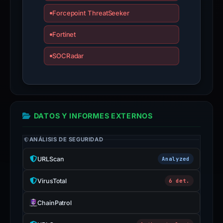
Forcepoint ThreatSeeker
Fortinet
SOCRadar
DATOS Y INFORMES EXTERNOS
ANÁLISIS DE SEGURIDAD
URLScan
Analyzed
VirusTotal
6 det.
ChainPatrol