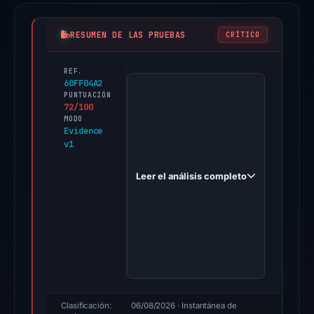
RESUMEN DE LAS PRUEBAS
CRÍTICO
REF.
PhishDestroy
60FF04A2
first
PUNTUACIÓN
72/100
observed
MODO
growthwavepro.com
Evidence
v1
on
Feb
Leer el análisis completo
14,
2026.
Evidence
score:
72/100
(a
triage
score,
Clasificación:
06/08/2026
· Instantánea de