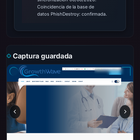
Mar
Coincidencia de la base de
1,
datos PhishDestroy: confirmada.
2026
at
08:23
UTC.
Spamhaus
Captura guardada
DBL
recorded
no
positive
result
on
Jul
14,
2026
at
10:32