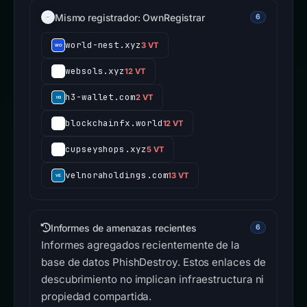
Mismo registrador: OwnRegistrar
6
world-nest.xyz
3 VT
websols.xyz
12 VT
h3-wallet.com
2 VT
blockchainfx.world
12 VT
cupseyshops.xyz
5 VT
velnoraholdings.com
13 VT
Informes de amenazas recientes
6
Informes agregados recientemente de la
base de datos PhishDestroy. Estos enlaces de
descubrimiento no implican infraestructura ni
propiedad compartida.