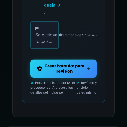
queja →
.
Elija su país para los contactos oficiales de i
Selecciona
directorio de 97 países
tu país...
Crear borrador para
revisión
Borrador asistido por IA: el
Revíselo y
proveedor de IA procesa los
envíelo
detalles del incidente
usted mismo