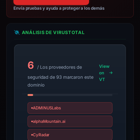
if
Envía pruebas y ayuda a proteger a los demás
the
report
is
ANÁLISIS DE VIRUSTOTAL
inaccurate.
6
View
/ Los proveedores de
on
seguridad de 93 marcaron este
VT
dominio
ADMINUSLabs
alphaMountain.ai
CyRadar