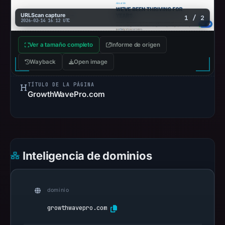
UTC.
URLScan capture
1 / 2
URLScan
2026-02-14 16:12 UTC
captured
Ver a tamaño completo
the
Informe de origen
domain
Wayback
Open image
on
Feb
TÍTULO DE LA PÁGINA
GrowthWavePro.com
14,
2026
at
16:12
UTC.
Inteligencia de dominios
Negative
or
missing
dominio
results
growthwavepro.com
do
not