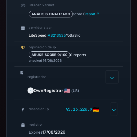
establish
urlscan verdict
safety.
ANÁLISIS FINALIZADO
score 0
report ↗
Context:
servidor / asn
registrar
·
LiteSpeed
AS213535
YottaSrc
OwnRegistrar,
reputación de ip
Inc.,
0 reports
ABUSE SCORE 0/100
IP
checked 16/06/2026
address
45.13.226.9.
registrador
Infrastructure
details
OwnRegistrar
(US)
may
have
45.13.226.9
dirección ip
changed
since
collection.
registro
17/08/2026
Expires