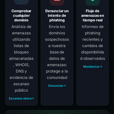
Comprobar
Denunciar un
Flujo de
cualquier
intento de
amenazas en
dominio
phishing
tiempo real
Análisis de
Envía los
Informes de
amenazas
dominios
phishing
utilizando
sospechosos
recientes y
listas de
a nuestra
cambios de
bloqueo
base de
disponibilida
almacenadas
datos de
d observados
, WHOIS,
amenazas:
Monitorizar
DNS y
protege a la
evidencia de
comunidad
escaneo
Denunciar
público
Escanear ahora