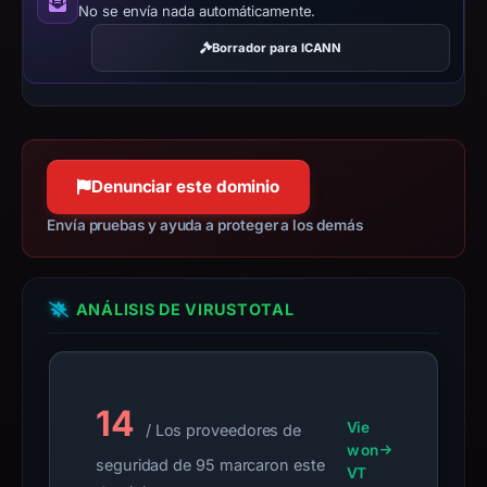
No se envía nada automáticamente.
target
Coinbase.
Borrador para ICANN
Infrastructure
details
may
have
changed
Denunciar este dominio
since
Envía pruebas y ayuda a proteger a los demás
collection.
This
report
ANÁLISIS DE VIRUSTOTAL
summarizes
time-
bound
14
observations,
Vie
/ Los proveedores de
not
w on
seguridad de 95 marcaron este
a
VT