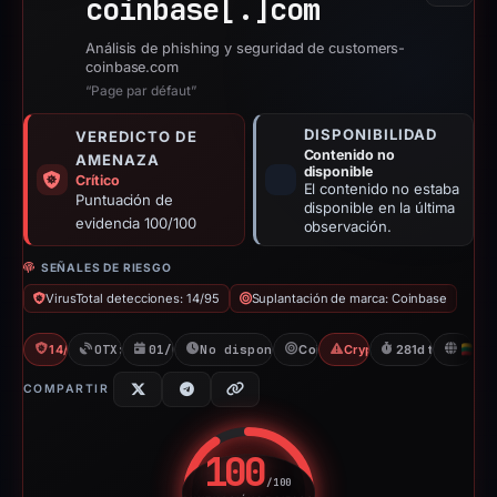
coinbase[.]
com
Análisis de phishing y seguridad de customers-
coinbase.com
“Page par défaut”
DISPONIBILIDAD
VEREDICTO DE
Contenido no
AMENAZA
disponible
Crítico
El contenido no estaba
Puntuación de
disponible en la última
evidencia 100/100
observación.
SEÑALES DE RIESGO
VirusTotal detecciones: 14/95
Suplantación de marca: Coinbase
14/95 VT
OTX: 2 refs
01/08/2025
No disponible desde 09/05/2026
Coinbase
Crypto Scam
281d to unavaila
LT
COMPARTIR
100
/100