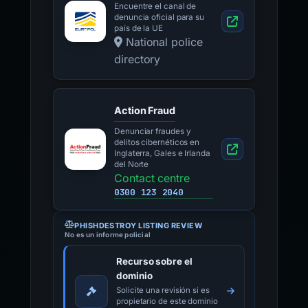
Encuentre el canal de
denuncia oficial para su
país de la UE
National police
directory
Action Fraud
Denunciar fraudes y
delitos cibernéticos en
Inglaterra, Gales e Irlanda
del Norte
Contact centre
0300 123 2040
PHISHDESTROY LISTING REVIEW
No es un informe policial
Recurso sobre el
dominio
Solicite una revisión si es
propietario de este dominio