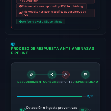
by DNSFilter
2026
This website was reported by IPQS for phishing.
at
This website has been classified as suspicious by
22:31
IPQS
UTC.
We found a valid SSL certificate
AlienVault
OTX
recorded
2
PROCESO DE RESPUESTA ANTE AMENAZAS
community
PIPELINE
pulse
references
on
Mar
DESCUBRIMIENTO
CHECKS
REPORTS
DISPONIBILIDAD
1,
2026
at
13/14
21:48
UTC.
Detección e ingesta preventivas
1/1 ✓