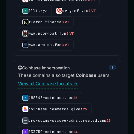
1lli.xyz
originfi.io
7 VT
fletch.finance
3 VT
www.poorgoat.fun
5 VT
www.arcion.fun
3 VT
Coinbase impersonation
8
These domains also target
Coinbase
users.
View all Coinbase threats →
488543-coinbase.com
25
coinbase-commerce.gives
25
pro-coins-secure-cdns.created.app
25
133750-coinbase.com
24