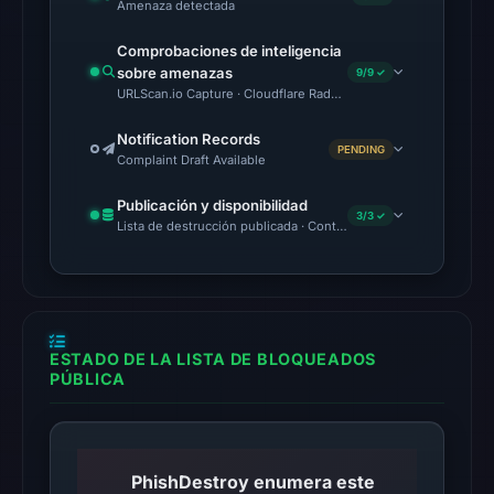
Amenaza detectada
No
Comprobaciones de inteligencia
conclusive
sobre amenazas
9/9 ✓
timestamped
URLScan.io Capture · Cloudflare Radar Report · VirusTotal · Go
HTTP
response
Notification Records
PENDING
Complaint Draft Available
is
available;
Publicación y disponibilidad
3/3 ✓
current
Lista de destrucción publicada · Content Observed Unavailable 
reachability
is
unverified.
Other
ESTADO DE LA LISTA DE BLOQUEADOS
observations:
PÚBLICA
No
external
blocklist
PhishDestroy enumera este
matches