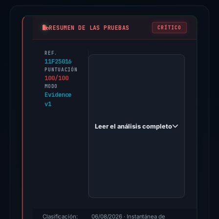
RESUMEN DE LAS PRUEBAS
CRÍTICO
REF.
PhishDestroy
11F25016
first
PUNTUACIÓN
100/100
observed
MODO
customers-
Evidence
v1
coinbase.com
on
Leer el análisis completo
Aug
1,
2025.
Evidence
score:
100/100
(a
triage
Clasificación:
06/08/2026
· Instantánea de