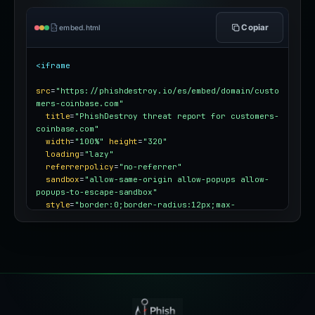
Copiar
embed.html
<iframe
src
=
"https://phishdestroy.io/es/embed/domain/custo
mers-coinbase.com"
title
=
"PhishDestroy threat report for customers-
coinbase.com"
width
=
"100%"
height
=
"320"
loading
=
"lazy"
referrerpolicy
=
"no-referrer"
sandbox
=
"allow-same-origin allow-popups allow-
popups-to-escape-sandbox"
style
=
"border:0;border-radius:12px;max-
width:100%"
></iframe>