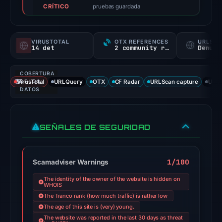
CRÍTICO
score,
pruebas guardada
not
a
VIRUSTOTAL
OTX REFERENCES
URLSC
probability).
14 det
2 community refs
Denunc
Threat
COBERTURA
signals:
VirusTotal
DE LOS
URLQuery
OTX
CF Radar
URLScan capture
URLS
14
DATOS
of
95
SEÑALES DE SEGURIDAD
VirusTotal
engines
flagged
1/100
Scamadviser Warnings
the
domain
The identity of the owner of the website is hidden on
WHOIS
on
The Tranco rank (how much traffic) is rather low
Jun
The age of this site is (very) young.
14,
The website was reported in the last 30 days as threat