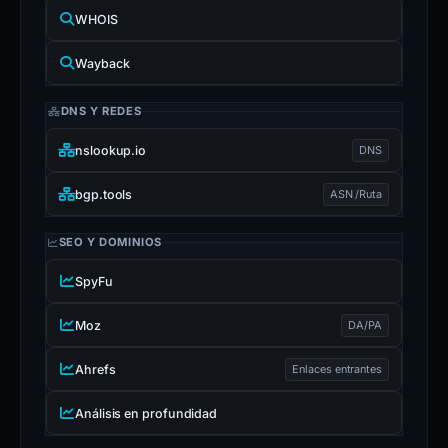
WHOIS
Wayback
DNS Y REDES
nslookup.io
DNS
bgp.tools
ASN /Ruta
SEO Y DOMINIOS
SpyFu
Moz
DA/PA
Ahrefs
Enlaces entrantes
Análisis en profundidad