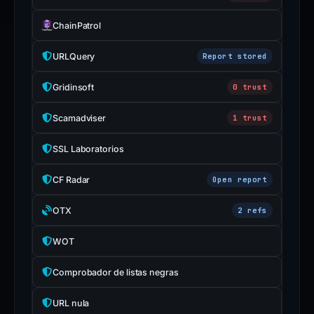
ChainPatrol
URLQuery
Report stored
Gridinsoft
0 trust
Scamadviser
1 trust
SSL Laboratorios
CF Radar
Open report
OTX
2 refs
WOT
Comprobador de listas negras
URL nula