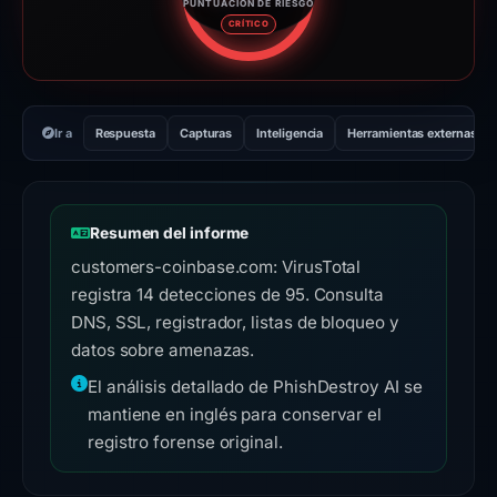
PUNTUACIÓN DE RIESGO
Puntuación de riesgo: 100 sobr
CRÍTICO
Ir a
Respuesta
Capturas
Inteligencia
Herramientas externas
Resumen del informe
customers-coinbase.com: VirusTotal
registra 14 detecciones de 95. Consulta
DNS, SSL, registrador, listas de bloqueo y
datos sobre amenazas.
El análisis detallado de PhishDestroy AI se
mantiene en inglés para conservar el
registro forense original.