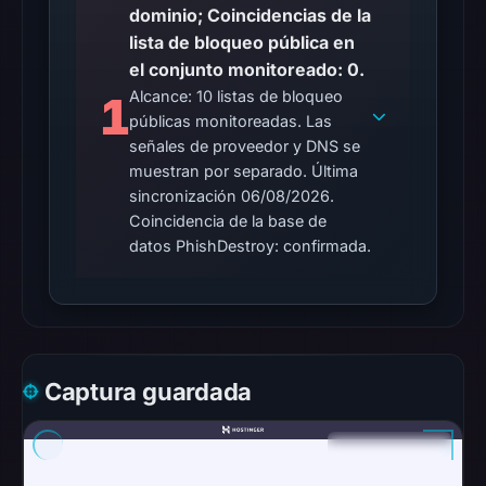
dominio; Coincidencias de la
were
lista de bloqueo pública en
recorded
el conjunto monitoreado: 0.
in
Alcance: 10 listas de bloqueo
1
the
públicas monitoreadas. Las
snapshot
señales de proveedor y DNS se
from
muestran por separado. Última
Aug
sincronización 06/08/2026.
6,
Coincidencia de la base de
2026
datos PhishDestroy: confirmada.
at
18:20
UTC.
Google
Safe
Captura guardada
Browsing
recorded
no
flag