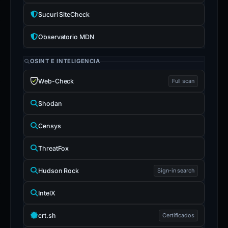
Sucuri SiteCheck
Observatorio MDN
OSINT E INTELIGENCIA
Web-Check
Full scan
Shodan
Censys
ThreatFox
Hudson Rock
Sign-in search
IntelX
crt.sh
Certificados