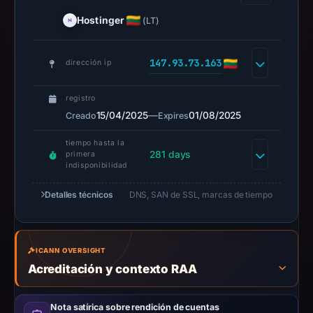
do
not
Hostinger
(LT)
establish
safety.
147.93.73.163
dirección ip
Context:
registrar
registro
15/04/2025
HOSTINGER
—
01/08/2025
Creado
Expires
operations,
tiempo hasta la
UAB,
281 days
primera
indisponibilidad
IP
address
Detalles técnicos
DNS, SAN de SSL, marcas de tiempo
147.93.73.163,
registration
date
ICANN OVERSIGHT
Apr
Acreditación y contexto RAA
15,
2025,
Nota satírica sobre rendición de cuentas
apparent