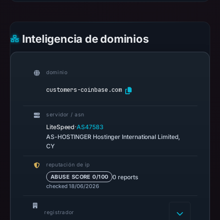
22:31
UTC.
URLScan
Inteligencia de dominios
captured
the
domain
dominio
on
customers-coinbase.com
Mar
5,
servidor / asn
2026
·
LiteSpeed
AS47583
at
AS-HOSTINGER Hostinger International Limited,
23:30
CY
UTC.
reputación de ip
Negative
0 reports
ABUSE SCORE 0/100
or
checked 18/06/2026
missing
results
registrador