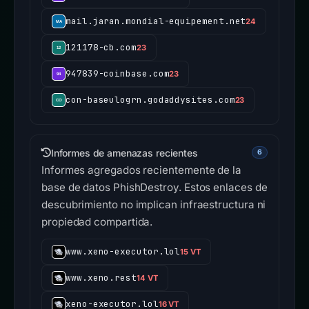
mail.jaran.mondial-equipement.net
24
121178-cb.com
23
947839-coinbase.com
23
con-baseulogrn.godaddysites.com
23
Informes de amenazas recientes
6
Informes agregados recientemente de la
base de datos PhishDestroy. Estos enlaces de
descubrimiento no implican infraestructura ni
propiedad compartida.
www.xeno-executor.lol
15 VT
www.xeno.rest
14 VT
xeno-executor.lol
16 VT