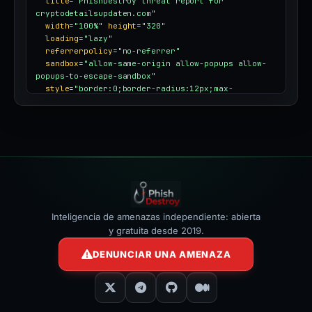
title
=
"PhishDestroy threat report for 
cryptodetailsupdaten.com"
width
=
"100%"
height
=
"320"
loading
=
"lazy"
referrerpolicy
=
"no-referrer"
sandbox
=
"allow-same-origin allow-popups allow-
popups-to-escape-sandbox"
style
=
"border:0;border-radius:12px;max-
width:100%"
></iframe>
Inteligencia de amenazas independiente: abierta
y gratuita desde 2019.
DENUNCIAR UNA AMENAZA