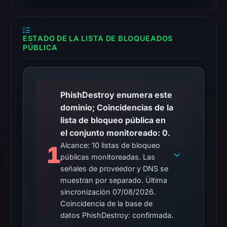
Browsing
returned
no
ESTADO DE LA LISTA DE BLOQUEADOS
PÚBLICA
flag
on
Mar
3,
PhishDestroy enumera este
2026
dominio; Coincidencias de la
at
lista de bloqueo pública en
04:14
el conjunto monitoreado: 0.
UTC.
Alcance: 10 listas de bloqueo
1
URLScan
públicas monitoreadas. Las
completed
señales de proveedor y DNS se
without
muestran por separado. Última
a
sincronización 07/08/2026.
malicious
Coincidencia de la base de
verdict
datos PhishDestroy: confirmada.
(score