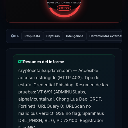
PUNTUACIÓN DE RIESGO
Puntuación de riesgo: 73 sobre
CRÍTICO
Ir a
Respuesta
Capturas
Inteligencia
Herramientas externas
Resumen del informe
cryptodetailsupdaten.com — Accesible ·
acceso restringido (HTTP 403). Tipo de
estafa: Credential Phishing. Resumen de las
pruebas: VT 6/91 (ADMINUSLabs,
alphaMountain.ai, Chong Lua Dao, CRDF,
Fortinet); URLQuery 0; URLScan no
malicious verdict; GSB no flag; Spamhaus
DBL_PHISH; BL 0; PD 73/100. Registrador:
NiceNIC.