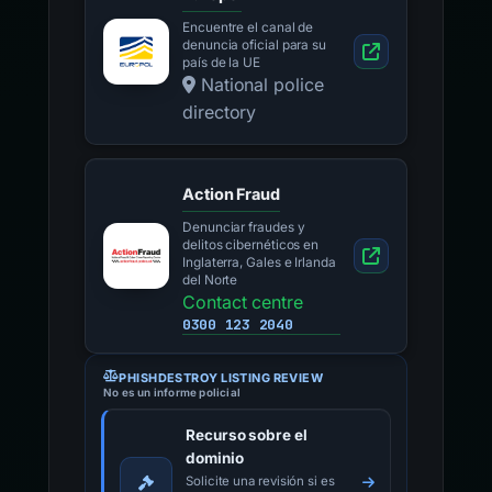
Encuentre el canal de
denuncia oficial para su
país de la UE
National police
directory
Action Fraud
Denunciar fraudes y
delitos cibernéticos en
Inglaterra, Gales e Irlanda
del Norte
Contact centre
0300 123 2040
PHISHDESTROY LISTING REVIEW
No es un informe policial
Recurso sobre el
dominio
Solicite una revisión si es