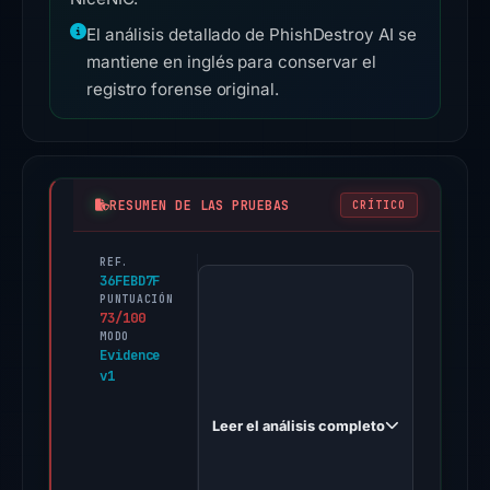
El análisis detallado de PhishDestroy AI se
mantiene en inglés para conservar el
registro forense original.
RESUMEN DE LAS PRUEBAS
CRÍTICO
REF.
PhishDestroy
36FEBD7F
first
PUNTUACIÓN
73/100
observed
MODO
cryptodetailsupdaten.com
Evidence
v1
on
Feb
Leer el análisis completo
13,
2026.
Positive