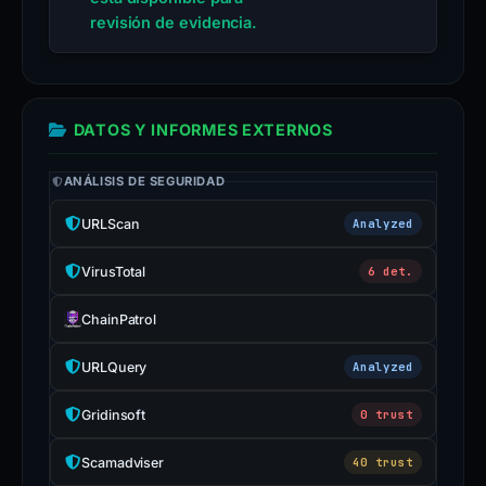
revisión de evidencia.
DATOS Y INFORMES EXTERNOS
ANÁLISIS DE SEGURIDAD
URLScan
Analyzed
VirusTotal
6 det.
ChainPatrol
URLQuery
Analyzed
Gridinsoft
0 trust
Scamadviser
40 trust