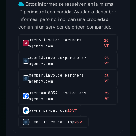
Estos informes se resuelven en la misma
IP perimetral compartida. Ayudan a descubrir
informes, pero no implican una propiedad
común ni un servidor de origen compartido.
user6.invoice-partners-
26
agency.com
VT
user13.invoice-partners-
25
agency.com
VT
member.invoice-partners-
25
agency.com
VT
username8834.invoice-ads-
25
agency.com
VT
payme-paypal.com
25 VT
t-mobile.rmlcws.top
25 VT