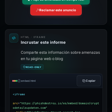
Reclamar este anuncio
HTML · IFRAME
Incrustar este informe
Comparte esta información sobre amenazas
en tu página web o blog
READ-ONLY
Copiar
embed.html
<iframe
src
=
"https://phishdestroy.io/es/embed/domain/crypt
odetailsupdaten.com"