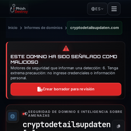
ES
›
›
Inicio
Informes de dominios
cryptodetailsupdaten.com
⚠️
ESTE DOMINIO HA SIDO SEÑALADO COMO
MALICIOSO
Motores de seguridad que informan una detección: 6. Tenga
extrema precaución: no ingrese credenciales o información
personal.
Crear borrador para revisión
SEGURIDAD DE DOMINIO E INTELIGENCIA SOBRE
AMENAZAS
cryptodetailsupdaten
Copiar