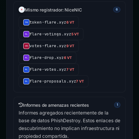
Mismo registrador: NiceNIC
6
token-flare.xyz
6 VT
flare-votings.xyz
5 VT
votes-flare.xyz
9 VT
flare-drop.xyz
6 VT
flare-votes.xyz
7 VT
flare-proposals.xyz
7 VT
Informes de amenazas recientes
1
Informes agregados recientemente de la
base de datos PhishDestroy. Estos enlaces de
descubrimiento no implican infraestructura ni
propiedad compartida.