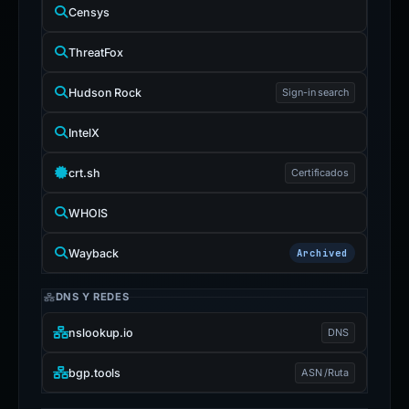
Censys
ThreatFox
Hudson Rock
Sign-in search
IntelX
crt.sh
Certificados
WHOIS
Wayback
Archived
DNS Y REDES
nslookup.io
DNS
bgp.tools
ASN /Ruta