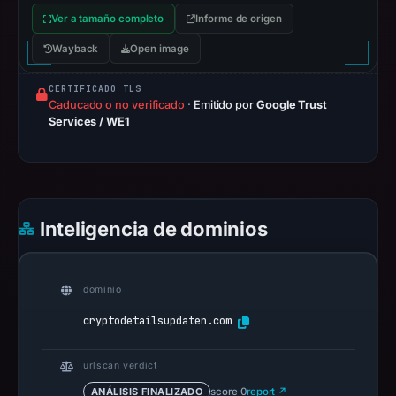
Aug
Ver a tamaño completo
Informe de origen
7,
Wayback
Open image
2026
at
CERTIFICADO TLS
10:37
Caducado o no verificado
·
Emitido por
Google Trust
Services / WE1
UTC.
Registration
records
list
NiceNIC
Inteligencia de dominios
International
Group
Co.,
dominio
Limited
cryptodetailsupdaten.com
as
the
registrar.
urlscan verdict
At
ANÁLISIS FINALIZADO
score 0
report ↗