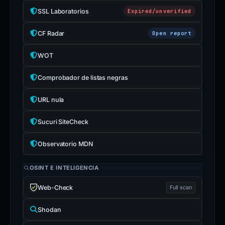
SSL Laboratorios
Expired/unverified
CF Radar
Open report
WOT
Comprobador de listas negras
URL nula
Sucuri SiteCheck
Observatorio MDN
OSINT E INTELIGENCIA
Web-Check
Full scan
Shodan