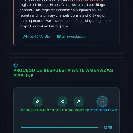
DBL_PHISH
registered through NiceNIC are associated with illegal
content. This registrar systematically ignores abuse
on
reports and its primary clientele consists of CIS-region
Jul
scam operators. We have not identified a single legitimate
project hosted on this registrar.
14,
2026
NiceNIC Verdict
Full Investigation
at
10:32
UTC.
The
PROCESO DE RESPUESTA ANTE AMENAZAS
external
PIPELINE
blocklist
snapshot
contained
no
matches
DESCUBRIMIENTO
CHECKS
REPORTS
DISPONIBILIDAD
on
Aug
14/15
7,