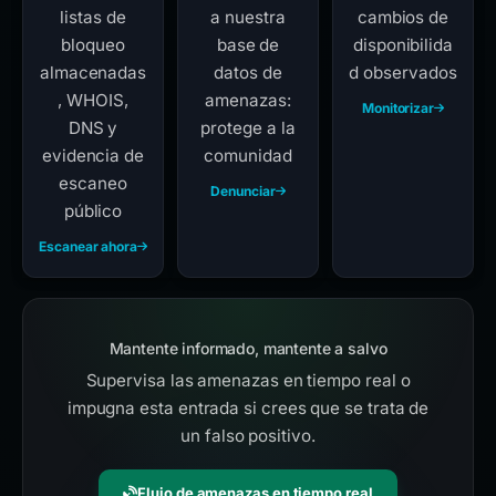
listas de
a nuestra
cambios de
bloqueo
base de
disponibilida
almacenadas
datos de
d observados
, WHOIS,
amenazas:
Monitorizar
DNS y
protege a la
evidencia de
comunidad
escaneo
Denunciar
público
Escanear ahora
Mantente informado, mantente a salvo
Supervisa las amenazas en tiempo real o
impugna esta entrada si crees que se trata de
un falso positivo.
Flujo de amenazas en tiempo real