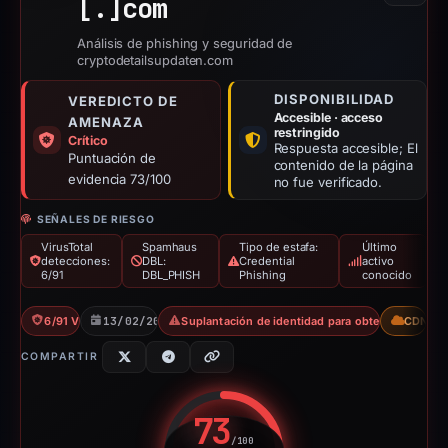
[.]
com
Análisis de phishing y seguridad de
cryptodetailsupdaten.com
DISPONIBILIDAD
VEREDICTO DE
Accesible · acceso
AMENAZA
restringido
Crítico
Respuesta accesible; El
Puntuación de
contenido de la página
evidencia 73/100
no fue verificado.
SEÑALES DE RIESGO
VirusTotal
Spamhaus
Tipo de estafa:
Último
detecciones:
DBL:
Credential
activo
6/91
DBL_PHISH
Phishing
conocido
6/91 VT
13/02/2026
Suplantación de identidad para obtener credenci
CDN
COMPARTIR
73
/100