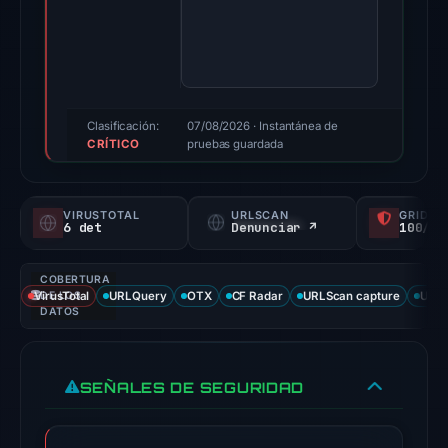
findings
were
recorded
by
VirusTotal
Clasificación:
07/08/2026
· Instantánea de
CRÍTICO
and
pruebas guardada
Spamhaus
DBL.
VIRUSTOTAL
URLSCAN
GRIDIN
Evidence
6 det
Denunciar ↗
100/
score:
73/100.
COBERTURA
VirusTotal
DE LOS
URLQuery
OTX
CF Radar
URLScan capture
URLS
VirusTotal
DATOS
recorded
6
SEÑALES DE SEGURIDAD
detections
among
91