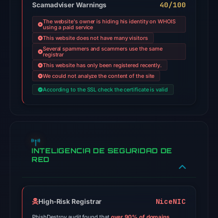
40/100
Scamadviser Warnings
engines:
ADMINUSLabs,
The website's owner is hiding his identity on WHOIS
using a paid service
alphaMountain.ai,
This website does not have many visitors
Chong
Several spammers and scammers use the same
registrar
Lua
This website has only been registered recently.
Dao,
We could not analyze the content of the site
CRDF,
According to the SSL check the certificate is valid
Fortinet,
Gridinsoft
on
Jul
26,
INTELIGENCIA DE SEGURIDAD DE
2026
RED
at
03:28
UTC.
NiceNIC
Spamhaus
High-Risk Registrar
DBL:
PhishDestroy audit found that
over 90% of domains