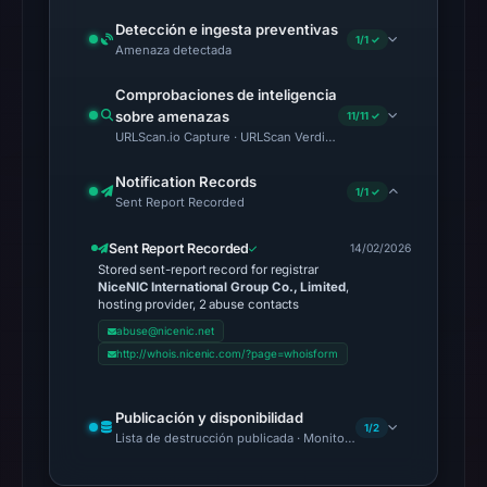
2026
Detección e ingesta preventivas
1/1 ✓
at
Amenaza detectada
10:20
Comprobaciones de inteligencia
UTC.
sobre amenazas
11/11 ✓
URLQuery
URLScan.io Capture · URLScan Verdict · Cloudflare Radar Report 
recorded
Notification Records
no
1/1 ✓
Sent Report Recorded
positive
detection
Sent Report Recorded
14/02/2026
on
Stored sent-report record for registrar
NiceNIC International Group Co., Limited
,
Feb
hosting provider, 2 abuse contacts
14,
abuse@nicenic.net
2026
http://whois.nicenic.com/?page=whoisform
at
00:12
Publicación y disponibilidad
UTC.
1/2
Lista de destrucción publicada · Monitoring Continues
Google
Safe