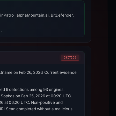
nPatrol, alphaMountain.ai, BitDefender,
l.
CRÍTICO
stname on Feb 26, 2026. Current evidence
rded 9 detections among 93 engines:
p, Sophos on Feb 25, 2026 at 00:20 UTC.
026 at 06:20 UTC. Non-positive and
 URLScan completed without a malicious