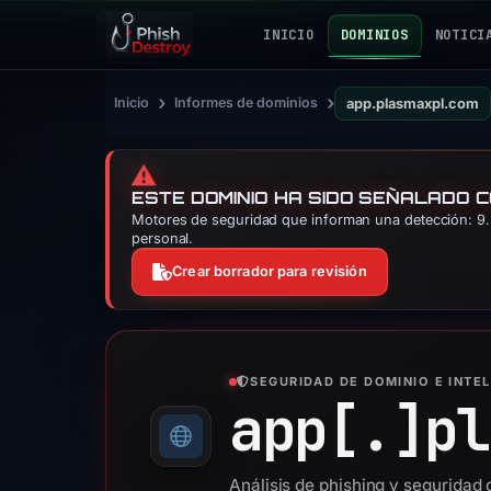
INICIO
DOMINIOS
NOTICI
›
›
Inicio
Informes de dominios
app.plasmaxpl.com
⚠️
ESTE DOMINIO HA SIDO SEÑALADO 
Motores de seguridad que informan una detección: 9. 
personal.
Crear borrador para revisión
SEGURIDAD DE DOMINIO E INTE
app[.]
pl
Análisis de phishing y seguridad