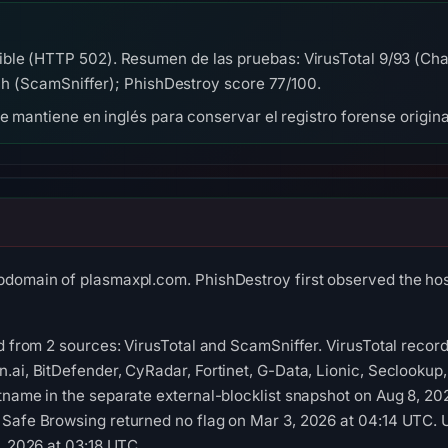
le (HTTP 502). Resumen de las pruebas: VirusTotal 9/93 (Chai
tch (ScamSniffer); PhishDestroy score 77/100.
se mantiene en inglés para conservar el registro forense origina
bdomain of plasmaxpl.com. PhishDestroy first observed the ho
ed from 2 sources: VirusTotal and ScamSniffer. VirusTotal reco
.ai, BitDefender, CyRadar, Fortinet, G-Data, Lionic, Seclooku
tname in the separate external-blocklist snapshot on Aug 8, 2
 Safe Browsing returned no flag on Mar 3, 2026 at 04:14 UTC.
9, 2026 at 03:18 UTC.