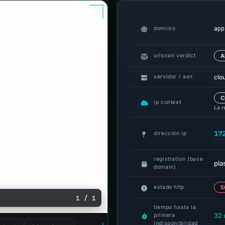
app
dominio
urlscan verdict
A
clo
servidor / asn
C
ip context
La r
17
dirección ip
registration (base
pla
domain)
estado http
5
1 / 1
tiempo hasta la
32 
primera
indisponibilidad