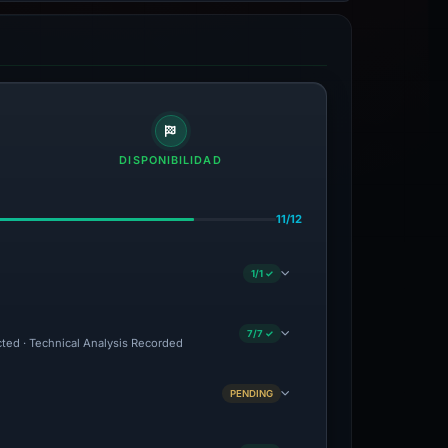
DISPONIBILIDAD
11/12
1/1 ✓
7/7 ✓
cted · Technical Analysis Recorded
PENDING