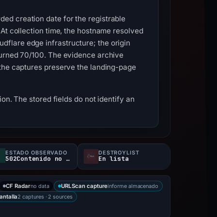
ed creation date for the registrable
 At collection time, the hostname resolved
flare edge infrastructure; the origin
turned 70/100. The evidence archive
 the captures preserve the landing-page
on. The stored fields do not identify an
ESTADO OBSERVADO
DESTROYLIST
502Contenido no disponible
En lista
no data
informe almacenado
CF Radar
URLScan capture
2 captures · 2 sources
antalla