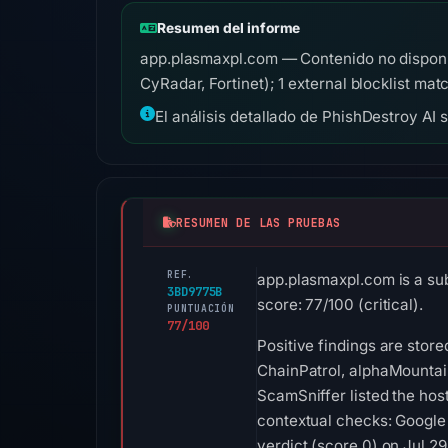
Resumen del informe
app.plasmaxpl.com — Contenido no disponib
CyRadar, Fortinet); 1 external blocklist ma
El análisis detallado de PhishDestroy AI 
RESUMEN DE LAS PRUEBAS
REF.
app.plasmaxpl.com is a su
3BD9775B
score: 77/100 (critical).
PUNTUACIÓN
77/100
Positive findings are stor
ChainPatrol, alphaMountain
ScamSniffer listed the hos
contextual checks: Google
verdict (score 0) on Jul 2