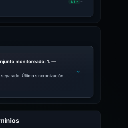
3/3 ✓
PhishDestroy enumera este dominio; Coincidencias de la lista de bloqueo pública en el conjunto monitoreado: 1. —
 separado. Última sincronización
ominios