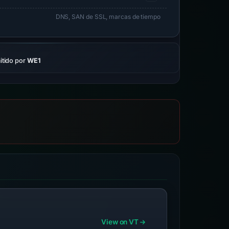
DNS, SAN de SSL, marcas de tiempo
tido por
WE1
View on VT