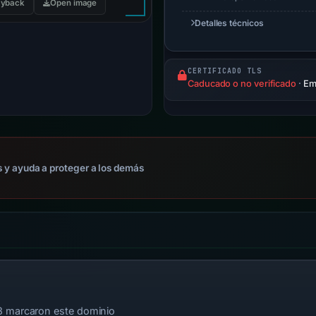
yback
Open image
Detalles técnicos
CERTIFICADO TLS
Caducado o no verificado
·
Emi
 y ayuda a proteger a los demás
3 marcaron este dominio