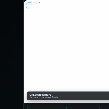
URLScan capture
Capture time unavailable