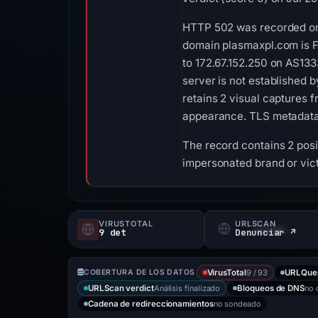
HTTP 502 was recorded on 
domain plasmaxpl.com is Fe
to 172.67.152.250 on AS13
server is not established 
retains 2 visual captures 
appearance. TLS metadata l
The record contains 2 posit
impersonated brand or vict
VIRUSTOTAL
URLSCAN
9 det
Denunciar ↗
9 / 93
COBERTURA DE LOS DATOS
VirusTotal
URLQue
Análisis finalizado
no
URLScan verdict
Bloqueos de DNS
no sondeado
Cadena de redireccionamientos