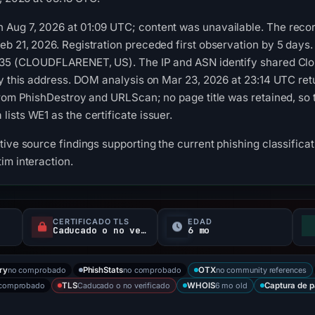
Aug 7, 2026 at 01:09 UTC; content was unavailable. The record
b 21, 2026. Registration preceded first observation by 5 days.
335 (CLOUDFLARENET, US). The IP and ASN identify shared Cloud
by this address. DOM analysis on Mar 23, 2026 at 23:14 UTC re
from PhishDestroy and URLScan; no page title was retained, so
ists WE1 as the certificate issuer.
ive source findings supporting the current phishing classificati
im interaction.
CERTIFICADO TLS
EDAD
Caducado o no verificado
6 mo
no comprobado
no comprobado
no community references
ry
PhishStats
OTX
 comprobado
Caducado o no verificado
6 mo old
TLS
WHOIS
Captura de p