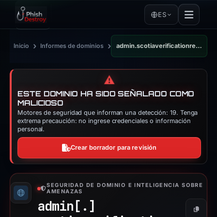
ES
›
›
Inicio
Informes de dominios
admin.scotiaverificationregistry.com
⚠️
ESTE DOMINIO HA SIDO SEÑALADO COMO
MALICIOSO
Motores de seguridad que informan una detección: 19. Tenga
extrema precaución: no ingrese credenciales o información
personal.
Crear borrador para revisión
SEGURIDAD DE DOMINIO E INTELIGENCIA SOBRE
AMENAZAS
admin[.]
Copiar