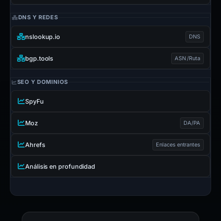
DNS Y REDES
nslookup.io
DNS
bgp.tools
ASN /Ruta
SEO Y DOMINIOS
SpyFu
Moz
DA/PA
Ahrefs
Enlaces entrantes
Análisis en profundidad