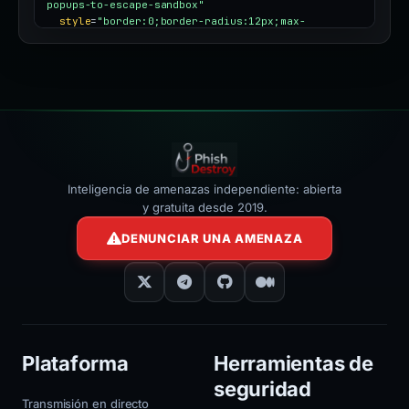
popups-to-escape-sandbox"
style
=
"border:0;border-radius:12px;max-
width:100%"
></iframe>
Inteligencia de amenazas independiente: abierta
y gratuita desde 2019.
DENUNCIAR UNA AMENAZA
Plataforma
Herramientas de
seguridad
Transmisión en directo