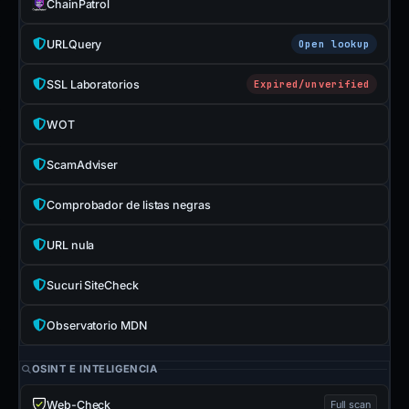
ChainPatrol
URLQuery
Open lookup
SSL Laboratorios
Expired/unverified
WOT
ScamAdviser
Comprobador de listas negras
URL nula
Sucuri SiteCheck
Observatorio MDN
OSINT E INTELIGENCIA
Web-Check
Full scan