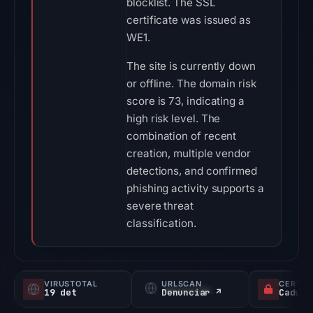
blocklist. The SSL
certificate was issued as
WE1.
The site is currently down
or offline. The domain risk
score is 73, indicating a
high risk level. The
combination of recent
creation, multiple vendor
detections, and confirmed
phishing activity supports a
severe threat
classification.
VIRUSTOTAL
URLSCAN
CERTIF
19 det
Denunciar ↗