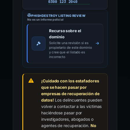
0300 123 2040
PHISHDESTROY LISTING REVIEW
No es un informe policial
Recurso sobre el
dominio
Solicite una revisión si es
propietario de este dominio
y cree que el listado es
incorrecto
¡Cuidado con los estafadores
que se hacen pasar por
empresas de recuperación de
datos!
Los delincuentes pueden
volver a contactar a las víctimas
haciéndose pasar por
investigadores, abogados o
agentes de recuperación.
No