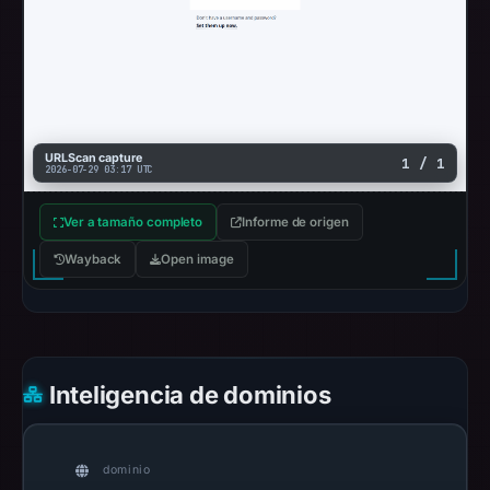
URLScan capture
1 / 1
2026-07-29 03:17 UTC
Ver a tamaño completo
Informe de origen
Wayback
Open image
Inteligencia de dominios
dominio