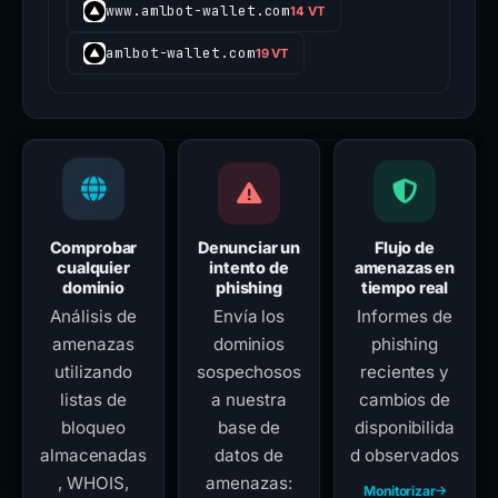
www.amlbot-wallet.com
14 VT
amlbot-wallet.com
19 VT
Comprobar
Denunciar un
Flujo de
cualquier
intento de
amenazas en
dominio
phishing
tiempo real
Análisis de
Envía los
Informes de
amenazas
dominios
phishing
utilizando
sospechosos
recientes y
listas de
a nuestra
cambios de
bloqueo
base de
disponibilida
almacenadas
datos de
d observados
, WHOIS,
amenazas:
Monitorizar