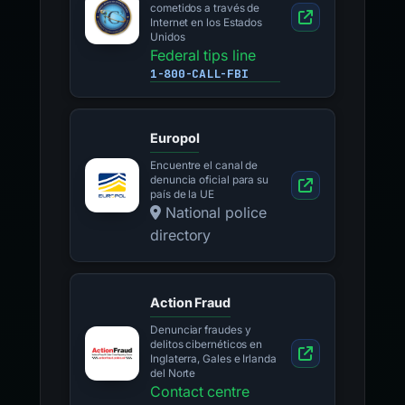
cometidos a través de
Internet en los Estados
Unidos
Federal tips line
1-800-CALL-FBI
Europol
Encuentre el canal de
denuncia oficial para su
país de la UE
National police
directory
Action Fraud
Denunciar fraudes y
delitos cibernéticos en
Inglaterra, Gales e Irlanda
del Norte
Contact centre