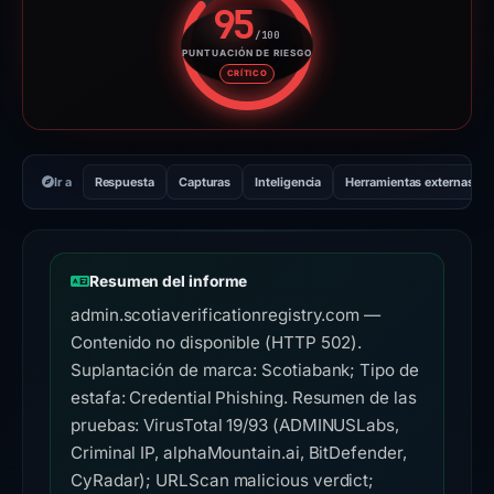
95
/100
PUNTUACIÓN DE RIESGO
Puntuación de riesgo: 95 sobre
CRÍTICO
Ir a
Respuesta
Capturas
Inteligencia
Herramientas externas
Resumen del informe
admin.scotiaverificationregistry.com —
Contenido no disponible (HTTP 502).
Suplantación de marca: Scotiabank; Tipo de
estafa: Credential Phishing. Resumen de las
pruebas: VirusTotal 19/93 (ADMINUSLabs,
Criminal IP, alphaMountain.ai, BitDefender,
CyRadar); URLScan malicious verdict;