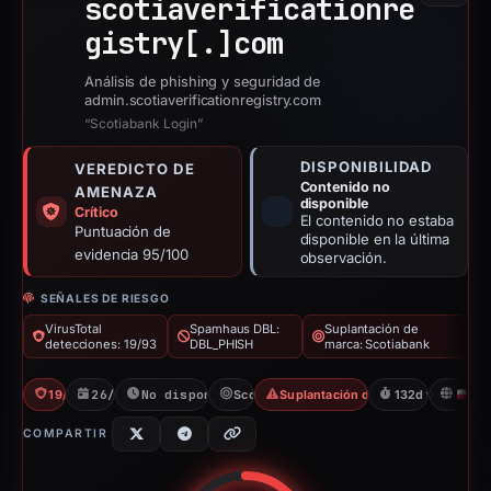
scotiaverificationre
gistry[.]
com
Análisis de phishing y seguridad de
admin.scotiaverificationregistry.com
“Scotiabank Login”
DISPONIBILIDAD
VEREDICTO DE
Contenido no
AMENAZA
disponible
Crítico
El contenido no estaba
Puntuación de
disponible en la última
evidencia 95/100
observación.
SEÑALES DE RIESGO
VirusTotal
Spamhaus DBL:
Suplantación de
detecciones: 19/93
DBL_PHISH
marca: Scotiabank
19/93 VT
26/02/2026
No disponible desde 24/03/2026
Scotiabank
Suplantación de identidad para obt
132d to unavail
PL
COMPARTIR