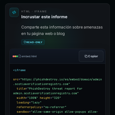
HTML · IFRAME
Incrustar este informe
Comparte esta información sobre amenazas
en tu página web o blog
READ-ONLY
Copiar
embed.html
<iframe
src
=
"https://phishdestroy.io/es/embed/domain/admin
.scotiaverificationregistry.com"
title
=
"PhishDestroy threat report for 
admin.scotiaverificationregistry.com"
width
=
"100%"
height
=
"320"
loading
=
"lazy"
referrerpolicy
=
"no-referrer"
sandbox
=
"allow-same-origin allow-popups allow-