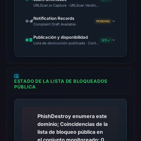
URLScan.io Capture · URLScan Verdict · VirusTotal · Google Saf
Notification Records
PENDING
Complaint Draft Available
Publicación y disponibilidad
3/3 ✓
Lista de destrucción publicada · Content Observed Unavailable 
ESTADO DE LA LISTA DE BLOQUEADOS
PÚBLICA
PhishDestroy enumera este
dominio; Coincidencias de la
lista de bloqueo pública en
el conjunto monitoreado: 0.