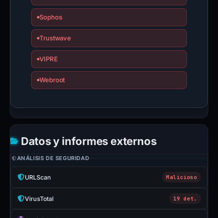
Sophos
Trustwave
VIPRE
Webroot
Datos y informes externos
ANÁLISIS DE SEGURIDAD
URLScan
Malicioso
VirusTotal
19 det.