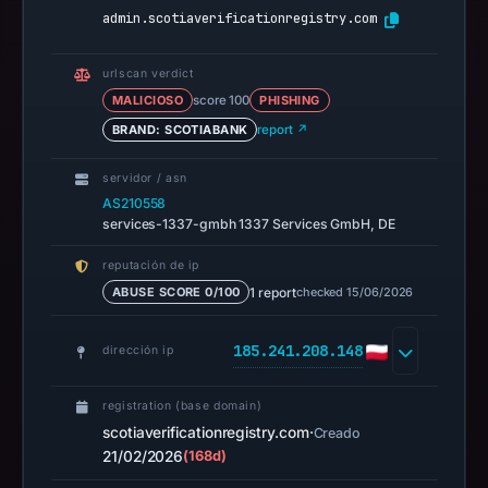
admin.scotiaverificationregistry.com
urlscan verdict
MALICIOSO
score 100
PHISHING
BRAND: SCOTIABANK
report ↗
servidor / asn
AS210558
services-1337-gmbh 1337 Services GmbH, DE
reputación de ip
1 report
checked 15/06/2026
ABUSE SCORE 0/100
185.241.208.148
dirección ip
registration (base domain)
scotiaverificationregistry.com
·
Creado
21/02/2026
(168d)