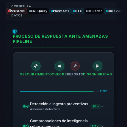
COBERTURA
VirusTotal
DE LOS
URLQuery
PhishStats
OTX
CF Radar
URLScan ca
DATOS
PROCESO DE RESPUESTA ANTE AMENAZAS
PIPELINE
DESCUBRIMIENTO
CHECKS
REPORTS
DISPONIBILIDAD
11/12
Detección e ingesta preventivas
1/1 ✓
Amenaza detectada
Comprobaciones de inteligencia
sobre amenazas
7/7 ✓