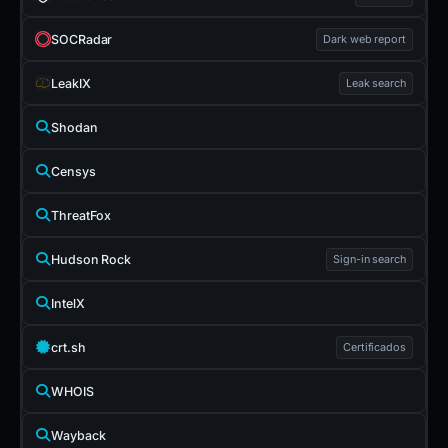
SOCRadar
Dark web report
LeakIX
Leak search
Shodan
Censys
ThreatFox
Hudson Rock
Sign-in search
IntelX
crt.sh
Certificados
WHOIS
Wayback