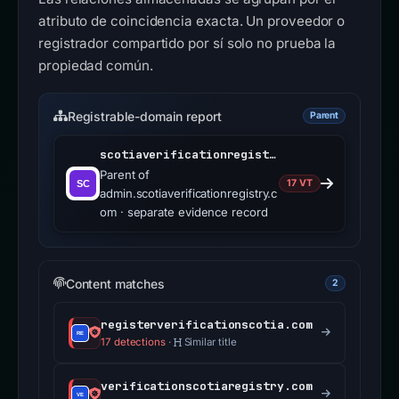
atributo de coincidencia exacta. Un proveedor o
registrador compartido por sí solo no prueba la
propiedad común.
Registrable-domain report
Parent
scotiaverificationregistry.com
Parent of
17 VT
admin.scotiaverificationregistry.c
om · separate evidence record
Content matches
2
registerverificationscotia.com
17 detections
·
Similar title
verificationscotiaregistry.com