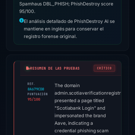
Spamhaus DBL_PHISH; PhishDestroy score
95/100.
El análisis detallado de PhishDestroy AI se
mantiene en inglés para conservar el
registro forense original.
RESUMEN DE LAS PRUEBAS
CRÍTICO
REF.
The domain
8A679CD8
admin.scotiaverificationregistry.com
PUNTUACIÓN
95/100
presented a page titled
"Scotiabank Login" and
impersonated the brand
Aave, indicating a
credential phishing scam