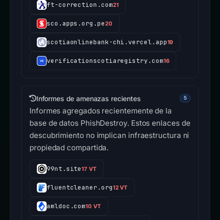
ft-correction.com
21
sco.apps.org.pe
20
scotiaonlinebank-chi.vercel.app
19
verificationscotiaregistry.com
16
Informes de amenazas recientes
5
Informes agregados recientemente de la
base de datos PhishDestroy. Estos enlaces de
descubrimiento no implican infraestructura ni
propiedad compartida.
99nt.site
17 VT
fluentcleaner.org
12 VT
amldoc.com
10 VT