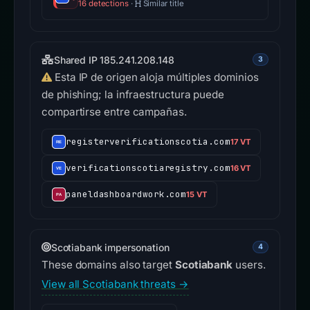
16 detections
·
Similar title
Shared IP 185.241.208.148
3
Esta IP de origen aloja múltiples dominios
de phishing; la infraestructura puede
compartirse entre campañas.
registerverificationscotia.com
17 VT
verificationscotiaregistry.com
16 VT
paneldashboardwork.com
15 VT
Scotiabank impersonation
4
These domains also target
Scotiabank
users.
View all Scotiabank threats →