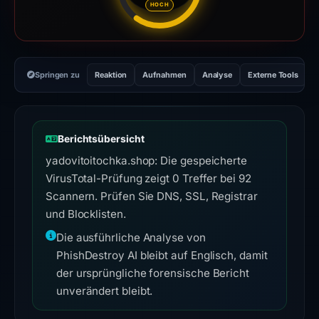
HOCH
Springen zu
Reaktion
Aufnahmen
Analyse
Externe Tools
H
Berichtsübersicht
yadovitoitochka.shop: Die gespeicherte
VirusTotal-Prüfung zeigt 0 Treffer bei 92
Scannern. Prüfen Sie DNS, SSL, Registrar
und Blocklisten.
Die ausführliche Analyse von
PhishDestroy AI bleibt auf Englisch, damit
der ursprüngliche forensische Bericht
unverändert bleibt.