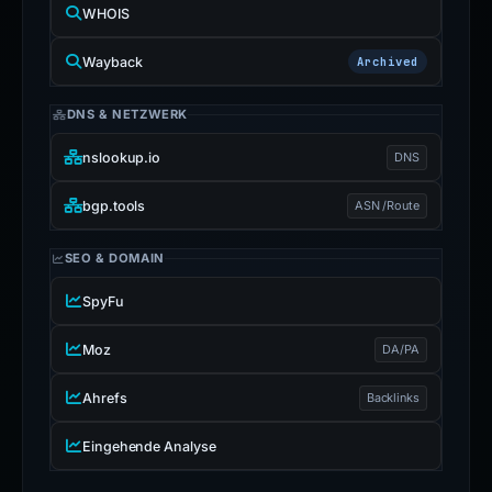
WHOIS
Wayback
Archived
DNS & NETZWERK
nslookup.io
DNS
bgp.tools
ASN /Route
SEO & DOMAIN
SpyFu
Moz
DA/PA
Ahrefs
Backlinks
Eingehende Analyse