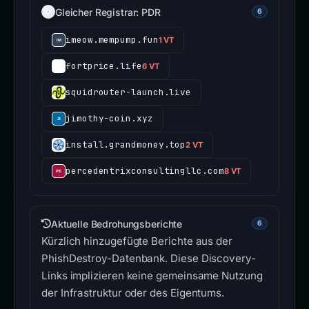
Gleicher Registrar: PDR
6
imeow.mempump.fun
1 VT
fortprice.life
6 VT
squidrouter-launch.live
jimothy-coin.xyz
install.grandmoney.top
2 VT
percedentrixconsultingllc.com
8 VT
Aktuelle Bedrohungsberichte
6
Kürzlich hinzugefügte Berichte aus der
PhishDestroy-Datenbank. Diese Discovery-
Links implizieren keine gemeinsame Nutzung
der Infrastruktur oder des Eigentums.