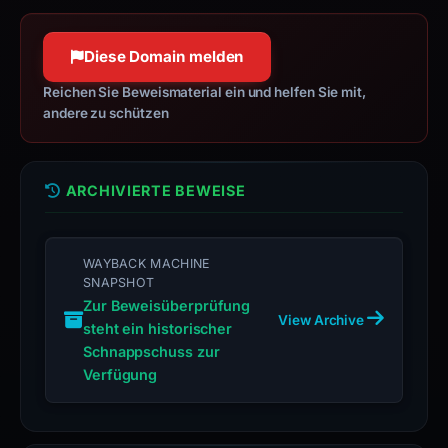
jquery.com
100 % Konfidenz
observations,
100 % Konfidenz
not
Diese Domain melden
a
Reichen Sie Beweismaterial ein und helfen Sie mit,
live
andere zu schützen
guarantee.
Avoid
interacting
ARCHIVIERTE BEWEISE
with
the
domain;
WAYBACK MACHINE
submit
SNAPSHOT
an
Zur Beweisüberprüfung
View Archive
appeal
steht ein historischer
if
Schnappschuss zur
the
Verfügung
report
is