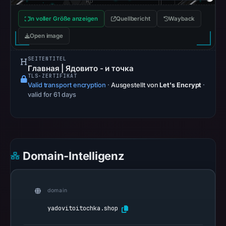
2026
at
In voller Größe anzeigen
Quellbericht
Wayback
22:20
Open image
UTC.
Google
SEITENTITEL
Safe
Главная | Ядовито - и точка
TLS-ZERTIFIKAT
Browsing
Valid transport encryption
·
Ausgestellt von
Let's Encrypt
·
recorded
valid for 61 days
no
flag
on
May
Domain-Intelligenz
16,
2026
at
domain
22:04
UTC.
yadovitoitochka.shop
AlienVault