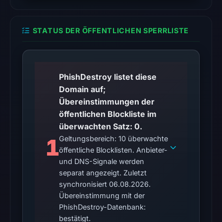
location.
This
does
STATUS DER ÖFFENTLICHEN SPERRLISTE
not
establish
the
PhishDestroy listet diese
cause.
Domain auf;
Other
Übereinstimmungen der
observations:
öffentlichen Blockliste im
VirusTotal
überwachten Satz: 0.
recorded
1
Geltungsbereich: 10 überwachte
no
öffentliche Blocklisten. Anbieter-
und DNS-Signale werden
detections
separat angezeigt. Zuletzt
among
synchronisiert 06.08.2026.
92
Übereinstimmung mit der
engines
PhishDestroy-Datenbank:
on
bestätigt.