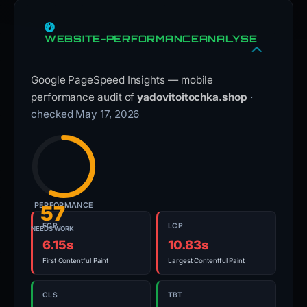
inaccurate.
WEBSITE-PERFORMANCEANALYSE
Google PageSpeed Insights — mobile
performance audit of
yadovitoitochka.shop
·
checked May 17, 2026
PERFORMANCE
57
FCP
LCP
NEEDS WORK
6.15s
10.83s
First Contentful Paint
Largest Contentful Paint
CLS
TBT