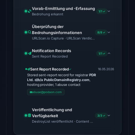
probe
Vorab-Ermittlung und -Erfassung
returned
1/1 ✓
Bedrohung erkannt
HTTP
502
Überprüfung der
Bedrohungsinformationen
on
8/8 ✓
URLScan.io Capture · URLScan Verdict · Cloudflare Radar Report
Aug
5,
Notification Records
1/1 ✓
2026
Sent Report Recorded
at
Sent Report Recorded
16.05.2026
22:51
Stored sent-report record for registrar
PDR
UTC,
Ltd. d/b/a PublicDomainRegistry.com
,
hosting provider, 1 abuse contact
so
abuse@podaon.com
content
was
unavailable
Veröffentlichung und
at
Verfügbarkeit
3/3 ✓
DestroyList veröffentlicht · Content Observed Unavailable · Zeit
the
checked