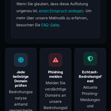
Wenn Sie glauben, dass diese Auflistung
ungenau ist,
einen Einspruch einlegen
. Um
mehr über unsere Methodik zu erfahren,
besuchen Sie
FAQ-Seite
.
Jede
Phishing
Echtzeit-
beliebige
melden
Bedrohungsf
Domain
eed
Melden Sie
prüfen
Aktuelle
verdächtige
Bedrohungsa
Phishing-
Domains an
nalyse
Meldungen
unsere
anhand
und
Bedrohungsd
gespeicherte