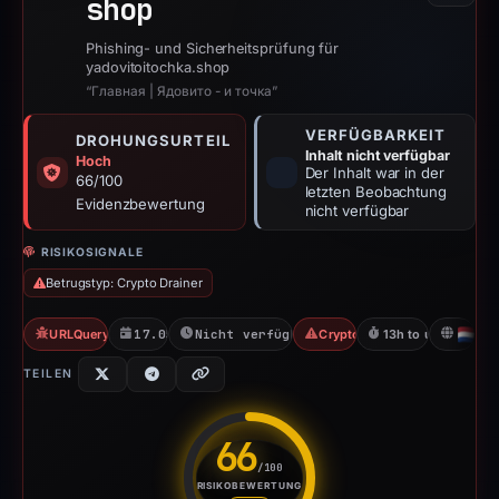
shop
Phishing- und Sicherheitsprüfung für
yadovitoitochka.shop
“Главная | Ядовито - и точка”
VERFÜGBARKEIT
DROHUNGSURTEIL
Inhalt nicht verfügbar
Hoch
Der Inhalt war in der
66/100
letzten Beobachtung
Evidenzbewertung
nicht verfügbar
RISIKOSIGNALE
Betrugstyp: Crypto Drainer
URLQuery: 4 detections
17.05.2026
Nicht verfügbar seit 17.05.2026
Crypto Drainer
13h to unavailable
N
TEILEN
66
/100
RISIKOBEWERTUNG
Risikobewertung: 66 von 100. 