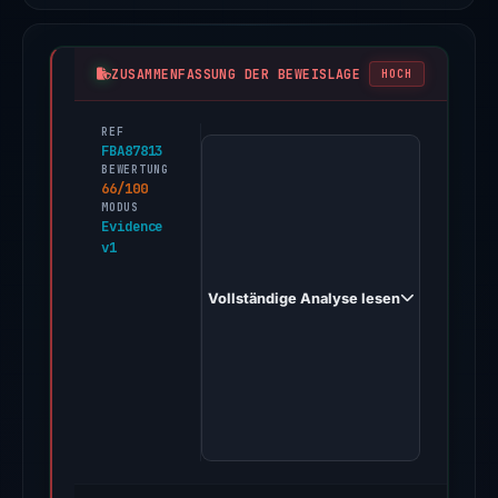
ZUSAMMENFASSUNG DER BEWEISLAGE
HOCH
REF
PhishDestroy
FBA87813
first
BEWERTUNG
66/100
observed
MODUS
yadovitoitochka.shop
Evidence
v1
on
May
Vollständige Analyse lesen
16,
2026.
Evidence
score:
66/100
(a
triage