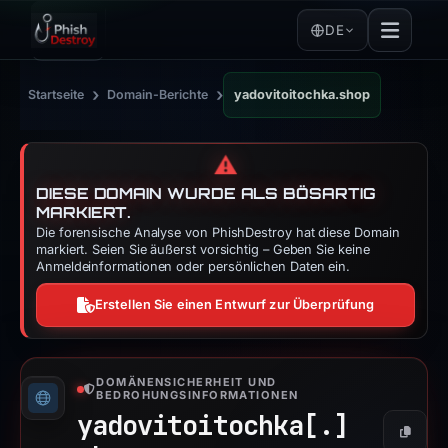
DE
›
›
Startseite
Domain-Berichte
yadovitoitochka.shop
⚠️
DIESE DOMAIN WURDE ALS BÖSARTIG
MARKIERT.
Die forensische Analyse von PhishDestroy hat diese Domain
markiert. Seien Sie äußerst vorsichtig – Geben Sie keine
Anmeldeinformationen oder persönlichen Daten ein.
Erstellen Sie einen Entwurf zur Überprüfung
DOMÄNENSICHERHEIT UND
BEDROHUNGSINFORMATIONEN
yadovitoitochka[.]
Kopier