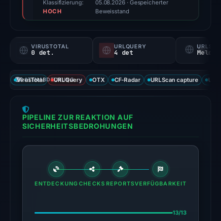
score,
Klassifizierung:
05.08.2026
· Gespeicherter
HOCH
not
Beweisstand
a
probability).
VIRUSTOTAL
URLQUERY
URLSC
0 det.
4 det
Melden
No
positive
VirusTotal
DATENABDECKUNG
URLQuery
OTX
CF-Radar
URLScan capture
URLS
third-
party
signal
PIPELINE ZUR REAKTION AUF
appears
SICHERHEITSBEDROHUNGEN
in
the
available
source
results.
ENTDECKUNG
CHECKS
REPORTS
VERFÜGBARKEIT
The
latest
13/13