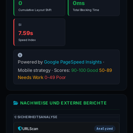
0
0ms
Cumulative Layout Shift
Total Blocking Time
SI
7.59s
Speed Index
Powered by
Google PageSpeed Insights
·
Mobile strategy · Scores:
90-100 Good
50-89
Needs Work
0-49 Poor
NACHWEISE UND EXTERNE BERICHTE
SICHERHEITSANALYSE
URLScan
Analyzed