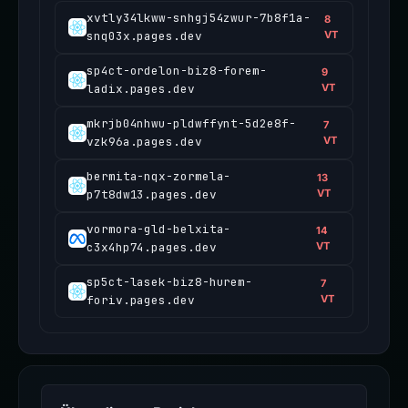
xvtly34lkww-snhgj54zwur-7b8f1a-
8
snq03x.pages.dev
VT
sp4ct-ordelon-biz8-forem-
9
ladix.pages.dev
VT
mkrjb04nhwu-pldwffynt-5d2e8f-
7
vzk96a.pages.dev
VT
bermita-nqx-zormela-
13
p7t8dw13.pages.dev
VT
vormora-gld-belxita-
14
c3x4hp74.pages.dev
VT
sp5ct-lasek-biz8-hurem-
7
foriv.pages.dev
VT