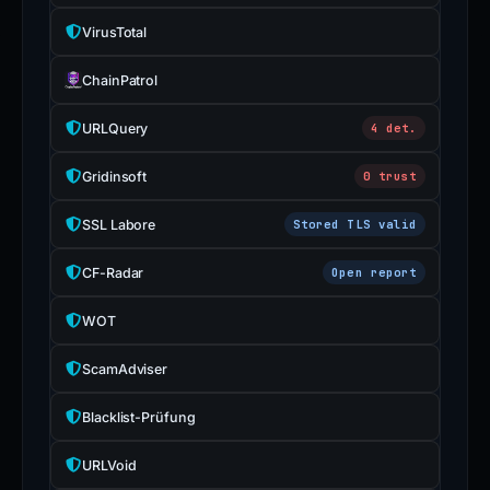
VirusTotal
ChainPatrol
URLQuery
4 det.
Gridinsoft
0 trust
SSL Labore
Stored TLS valid
CF-Radar
Open report
WOT
ScamAdviser
Blacklist-Prüfung
URLVoid