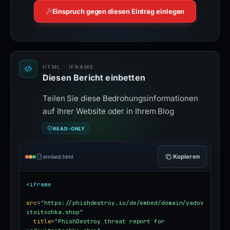
Einspruch gegen diesen Eintrag einlegen
HTML · IFRAME
Diesen Bericht einbetten
Teilen Sie diese Bedrohungsinformationen
auf Ihrer Website oder in Ihrem Blog
READ-ONLY
Kopieren
embed.html
<iframe
src
=
"https://phishdestroy.io/de/embed/domain/yadov
itoitochka.shop"
title
=
"PhishDestroy threat report for 