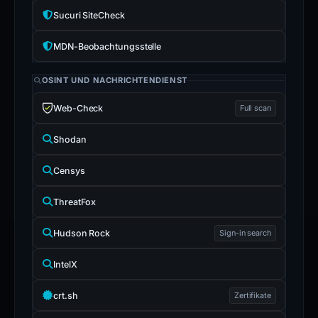
Sucuri SiteCheck
MDN-Beobachtungsstelle
OSINT UND NACHRICHTENDIENST
Web-Check
Full scan
Shodan
Censys
ThreatFox
Hudson Rock
Sign-in search
IntelX
crt.sh
Zertifikate