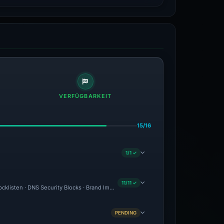
VERFÜGBARKEIT
15/16
1/1 ✓
11/11 ✓
ocklisten · DNS Security Blocks · Brand Impersonation · Forensic Evidence Collecte
PENDING