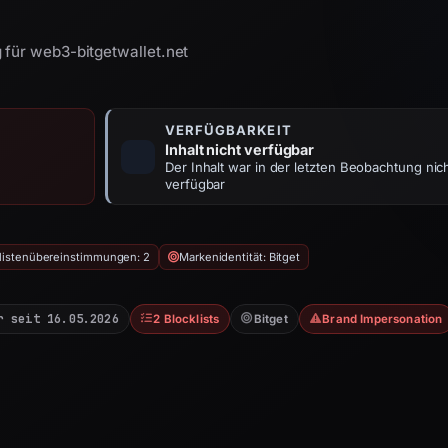
 für web3-bitgetwallet.net
VERFÜGBARKEIT
Inhalt nicht verfügbar
Der Inhalt war in der letzten Beobachtung nic
verfügbar
listenübereinstimmungen: 2
Markenidentität: Bitget
r seit 16.05.2026
2 Blocklists
Bitget
Brand Impersonation