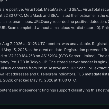
 are positive: VirusTotal, MetaMask, and SEAL. VirusTotal rec
 at 22:30 UTC. MetaMask and SEAL listed the hostname in the e
e is not unanimous. URLQuery recorded no positive detection. 
 URLScan completed without a malicious verdict (score 0). Phi
Aug 7, 2026 at 01:28 UTC; content was unavailable. Registrati
and May 15, 2026 as the creation date. Registration preceded fir
ed to 137.220.184.253 on AS152194 (CTG Server Limited). The a
ancy Pte. LTD in Tokyo, JP. The stored server header is nginx. 
2 visual captures from PhishDestroy and URLScan. IoC extracti
wallet addresses and 0 Telegram indicators. TLS metadata lists 
12, 2026; checked May 15, 2026 at 11:00 UTC.
ontent and independent findings support classifying this host