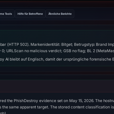
rne Tools
Hilfe für Betroffene
Ähnliche Berichte
ügbar (HTTP 502). Markenidentität: Bitget; Betrugstyp: Brand 
y 0; URLScan no malicious verdict; GSB no flag; BL 2 (MetaMas
y AI bleibt auf Englisch, damit der ursprüngliche forensische B
red the PhishDestroy evidence set on May 15, 2026. The hostna
s the same apparent target. The stored content classification 
gh).