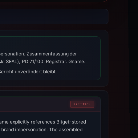
Impersonation. Zusammenfassung der
k, SEAL); PD 71/100. Registrar: Gname.
ericht unverändert bleibt.
KRITISCH
me explicitly references Bitget; stored
is brand impersonation. The assembled