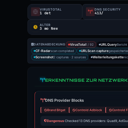
VIRUSTOTAL
DNS SECURITY
1 det
413/
ALTER
3 mo New
1 / 92
Bericht
DATENABDECKUNG
VirusTotal
URLQuery
scan completed
gespeicherter
CF-Radar
URLScan capture
2 captures · 2 sources
ni
Screenshot
Weiterleitungskette
ERKENNTNISSE ZUR NETZWERK
DNS Provider Blocks
Brand Bitget
Controld Adblock
Controld F
Dangerous
·
Checked 13 DNS providers: Quad9, AdGua