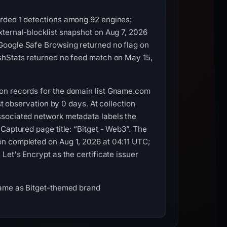
orded 1 detections among 92 engines:
xternal-blocklist snapshot on Aug 7, 2026
Google Safe Browsing returned no flag on
shStats returned no feed match on May 15,
on records for the domain list Gname.com
st observation by 0 days. At collection
ssociated network metadata labels the
Captured page title: “Bitget - Web3”. The
on completed on Aug 1, 2026 at 04:11 UTC;
Let's Encrypt as the certificate issuer
name as Bitget-themed brand