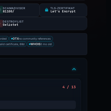
SCAMADVISER
TLS-ZERTIFIKAT
81100/
Let's Encrypt
DESTROYLIST
Gelistet
orded
no community references
OTX
alid certificate, 88d
3 mo old
WHOIS
4 / 13