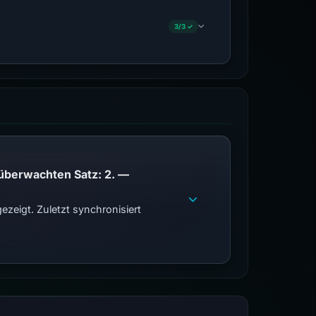
3/3 ✓
PhishDestroy listet diese Domain auf; Übereinstimmungen der öffentlichen Blockliste im überwachten Satz: 2. —
zeigt. Zuletzt synchronisiert