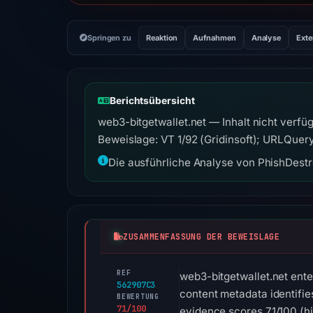
Springen zu
Reaktion
Aufnahmen
Analyse
Exte
Berichtsübersicht
web3-bitgetwallet.net — Inhalt nicht verf
Beweislage: VT 1/92 (Gridinsoft); URLQuer
Die ausführliche Analyse von PhishDestro
ZUSAMMENFASSUNG DER BEWEISLAGE
REF
web3-bitgetwallet.net ente
562907C3
content metadata identifie
BEWERTUNG
71/100
evidence scores 71/100 (hi