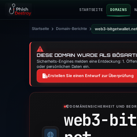
STARTSEITE
DOMAINS
N
›
›
Startseite
Domain-Berichte
web3-bitgetwallet.ne
⚠️
DIESE DOMAIN WURDE ALS BÖSARTI
Sicherheits-Engines melden eine Entdeckung: 1. Öffent
oder persönlichen Daten ein.
Erstellen Sie einen Entwurf zur Überprüfung
DOMÄNENSICHERHEIT UND BED
web3-bit