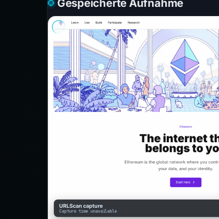
Gespeicherte Aufnahme
URLScan capture
Capture time unavailable