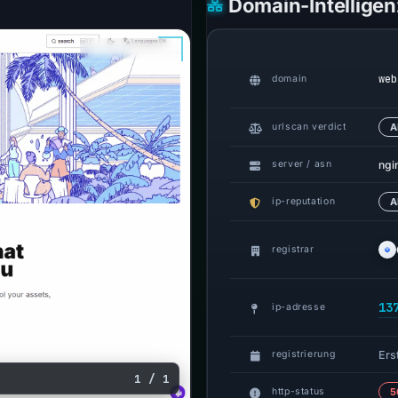
Domain-Intelligen
web
domain
urlscan verdict
A
ngi
server / asn
ip-reputation
A
registrar
13
ip-adresse
Erst
registrierung
1 / 1
http-status
5