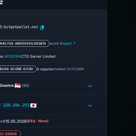
z
3-bitgetwallet.net
NALYSE ABGESCHLOSSEN
score 0
report ↗
·
nx
AS152194
CTG Server Limited
0 reports
checked 13.07.2026
BUSE SCORE 0/100
Gname
(SG)
7.220.184.253
15.05.2026
(84d · New)
ellt
02 ERROR