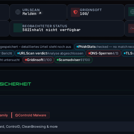
URLSCAN
GRIDINSOFT
Melden ↗
100/
BEOBACHTETER STATUS
502Inhalt nicht verfügbar
 gespeichert – detailliertes Urteil steht noch aus
checked — no match rec
PhishStats
 Bericht
Analyse abgeschlossen
4/13
v
URLScan verdict
DNS-Sperren
TLS
cht untersucht
0/100
81/100
Gridinsoft
Scamadviser
SICHERHEIT
amily
Controld Malware
rd, ControlD, CleanBrowsing & more