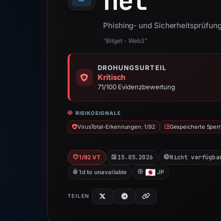
net
Phishing- und Sicherheitsprüfung
“Bitget - Web3”
DROHUNGSURTEIL
Kritisch
71/100 Evidenzbewertung
RISIKOSIGNALE
VirusTotal-Erkennungen: 1/92
Gespeicherte Sperr
15.05.2026
Nicht verfügba
1/92 VT
1d to unavailable
JP
TEILEN