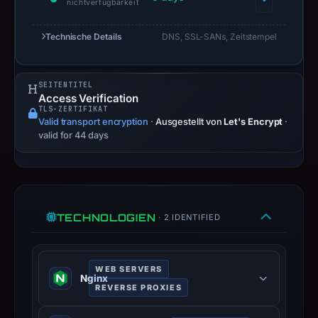
nichtverfügbarkeit
Context:
Technische Details
DNS, SSL-SANs, Zeitstempel
registrar
NICENIC
INTERNATIONAL
SEITENTITEL
GROUP
Access Verification
TLS-ZERTIFIKAT
CO.,
Valid transport encryption
·
Ausgestellt von
Let's Encrypt
·
LIMITED,
valid for 44 days
IP
address
217.60.39.100,
registration
TECHNOLOGIEN
date
· 2 IDENTIFIED
Apr
16,
WEB SERVERS
2026.
Nginx
Infrastructure
REVERSE PROXIES
details
High-performance HTTP server and