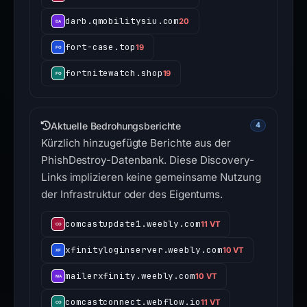
darb.qmobilitysiu.com
20
fort-case.top
19
fortnitewatch.shop
19
Aktuelle Bedrohungsberichte
4
Kürzlich hinzugefügte Berichte aus der
PhishDestroy-Datenbank. Diese Discovery-
Links implizieren keine gemeinsame Nutzung
der Infrastruktur oder des Eigentums.
comcastupdate1.weebly.com
11 VT
xfinityloginserver.weebly.com
10 VT
mailerxfinity.weebly.com
10 VT
comcastconnect.webflow.io
11 VT