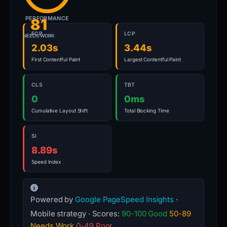
PERFORMANCE
81
FCP
LCP
NEEDS WORK
2.03s
3.44s
First Contentful Paint
Largest Contentful Paint
CLS
TBT
0
0ms
Cumulative Layout Shift
Total Blocking Time
SI
8.89s
Speed Index
Powered by
Google PageSpeed Insights
·
Mobile strategy · Scores:
90-100 Good
50-89
Needs Work
0-49 Poor