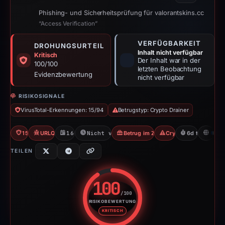
Phishing- und Sicherheitsprüfung für valorantskins.cc
“Access Verification”
VERFÜGBARKEIT
DROHUNGSURTEIL
Inhalt nicht verfügbar
Kritisch
Der Inhalt war in der
100/100
letzten Beobachtung
Evidenzbewertung
nicht verfügbar
RISIKOSIGNALE
VirusTotal-Erkennungen: 15/94
Betrugstyp: Crypto Drainer
15/94 VT
URLQuery: 2 detections
16.04.2026
Nicht verfügbar seit 22.04.2026
Betrug im Zusammenhang mit Identi
Crypto Drainer
6d to unavail
FR
TEILEN
100
/100
RISIKOBEWERTUNG
Risikobewertung: 100 von 100. 
KRITISCH