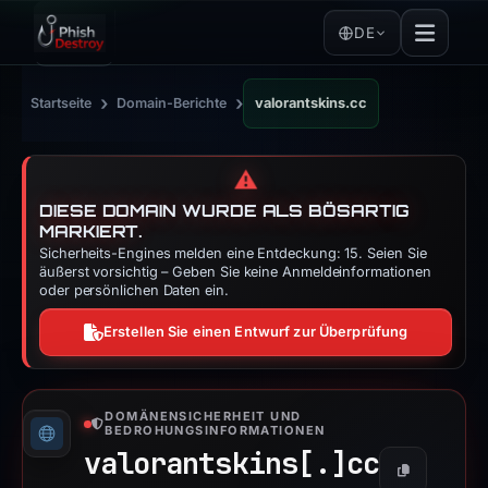
DE
›
›
Startseite
Domain-Berichte
valorantskins.cc
⚠️
DIESE DOMAIN WURDE ALS BÖSARTIG
MARKIERT.
Sicherheits-Engines melden eine Entdeckung: 15. Seien Sie
äußerst vorsichtig – Geben Sie keine Anmeldeinformationen
oder persönlichen Daten ein.
Erstellen Sie einen Entwurf zur Überprüfung
DOMÄNENSICHERHEIT UND
BEDROHUNGSINFORMATIONEN
valorantskins[.]
cc
Kopieren