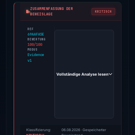
ZUSAMMENFASSUNG DER
KRITISCH
BEWEISLAGE
REF
PhishDestroy
69AAFA5E
first
BEWERTUNG
100/100
observed
MODUS
valorantskins.cc
Evidence
v1
on
Apr
Vollständige Analyse lesen
16,
2026.
Evidence
score:
100/100
(a
triage
score,
Klassifizierung:
06.08.2026
· Gespeicherter