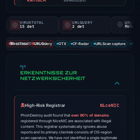
KRITISCH
not
Beweisstand
a
probability).
VIRUSTOTAL
URLQUERY
URLSC
15 det
2 det
Melden
Threat
signals:
VirusTotal
DATENABDECKUNG
URLQuery
OTX
CF-Radar
URLScan capture
URLS
15
of
94
VirusTotal
ERKENNTNISSE ZUR
engines
NETZWERKSICHERHEIT
flagged
the
domain
NiceNIC
High-Risk Registrar
on
Apr
PhishDestroy audit found that
over 90% of domains
registered through NiceNIC are associated with illegal
17,
content. This registrar systematically ignores abuse
2026
reports and its primary clientele consists of CIS-region
scam operators. We have not identified a single legitimate
at