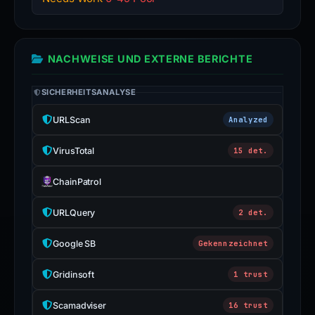
NACHWEISE UND EXTERNE BERICHTE
SICHERHEITSANALYSE
URLScan
Analyzed
VirusTotal
15 det.
ChainPatrol
URLQuery
2 det.
Google SB
Gekennzeichnet
Gridinsoft
1 trust
Scamadviser
16 trust