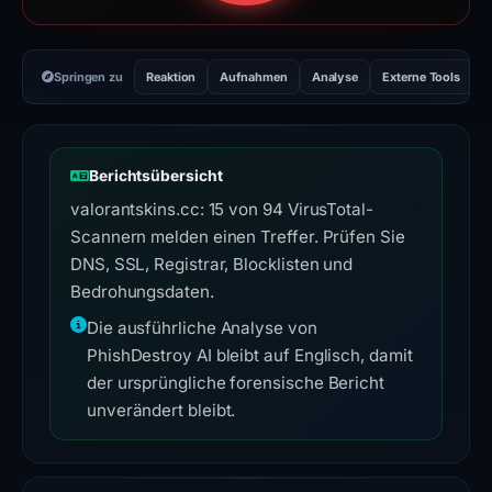
Springen zu
Reaktion
Aufnahmen
Analyse
Externe Tools
H
Berichtsübersicht
valorantskins.cc: 15 von 94 VirusTotal-
Scannern melden einen Treffer. Prüfen Sie
DNS, SSL, Registrar, Blocklisten und
Bedrohungsdaten.
Die ausführliche Analyse von
PhishDestroy AI bleibt auf Englisch, damit
der ursprüngliche forensische Bericht
unverändert bleibt.