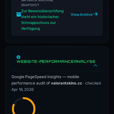
WAYBACK MACHINE
SNAPSHOT
Zur Beweisüberprüfung
View Archive
steht ein historischer
Schnappschuss zur
Verfügung
WEBSITE-PERFORMANCEANALYSE
Google PageSpeed Insights — mobile
performance audit of
valorantskins.cc
· checked
Apr 16, 2026