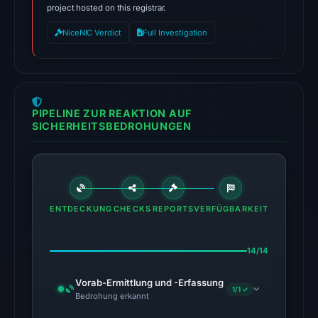
project hosted on this registrar.
03:01
UTC.
NiceNIC Verdict
Full Investigation
Google
Safe
Browsing
flagged
PIPELINE ZUR REAKTION AUF
the
SICHERHEITSBEDROHUNGEN
domain
on
Apr
16,
ENTDECKUNG
CHECKS
2026
REPORTS
VERFÜGBARKEIT
at
14:45
14/14
UTC.
Vorab-Ermittlung und -Erfassung
1/1 ✓
The
Bedrohung erkannt
latest