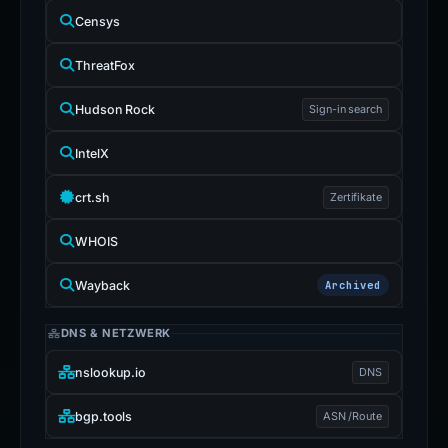
Censys
ThreatFox
Hudson Rock
Sign-in search
IntelX
crt.sh
Zertifikate
WHOIS
Wayback
Archived
DNS & NETZWERK
nslookup.io
DNS
bgp.tools
ASN /Route