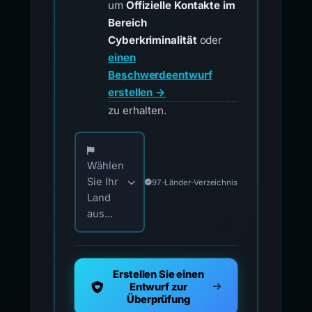
um
Offizielle Kontakte im
Bereich
Cyberkriminalität
oder
einen
Beschwerdeentwurf
erstellen →
zu erhalten.
Wählen Sie Ihr Land für offizielle Meldekontak
Wählen
Sie Ihr
97-Länder-Verzeichnis
Land
aus...
Erstellen Sie einen
Entwurf zur
Überprüfung