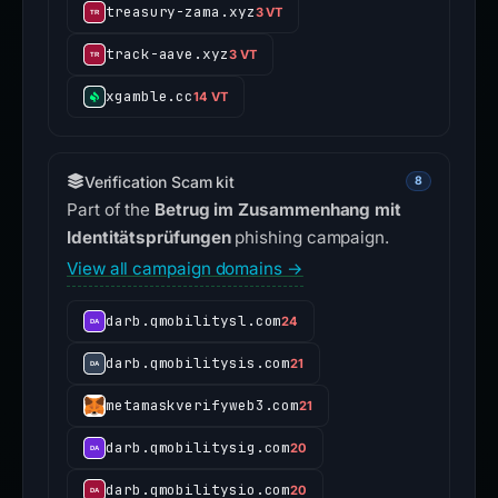
treasury-zama.xyz
3 VT
track-aave.xyz
3 VT
xgamble.cc
14 VT
Verification Scam kit
8
Part of the
Betrug im Zusammenhang mit
Identitätsprüfungen
phishing campaign.
View all campaign domains →
darb.qmobilitysl.com
24
darb.qmobilitysis.com
21
metamaskverifyweb3.com
21
darb.qmobilitysig.com
20
darb.qmobilitysio.com
20