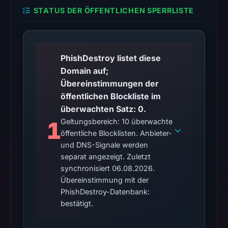
location.
STATUS DER ÖFFENTLICHEN SPERRLISTE
This
does
not
PhishDestroy listet diese
establish
Domain auf;
the
Übereinstimmungen der
cause.
öffentlichen Blockliste im
Other
überwachten Satz: 0.
observations:
1
Geltungsbereich: 10 überwachte
No
öffentliche Blocklisten. Anbieter-
external
und DNS-Signale werden
blocklist
separat angezeigt. Zuletzt
synchronisiert 06.08.2026.
matches
Übereinstimmung mit der
were
PhishDestroy-Datenbank:
recorded
bestätigt.
in
the