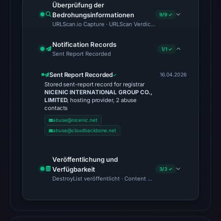
Überprüfung der
probe
Bedrohungsinformationen
9/9 ✓
returned
URLScan.io Capture · URLScan Verdict · Cloudflare Radar Report 
HTTP
502
Notification Records
1/1 ✓
Sent Report Recorded
on
Aug
Sent Report Recorded
16.04.2026
6,
Stored sent-report record for registrar
NICENIC INTERNATIONAL GROUP CO.,
2026
LIMITED
, hosting provider, 2 abuse
at
contacts
02:35
abuse@nicenic.net
UTC,
abuse@cloudbackbone.net
so
content
Veröffentlichung und
was
Verfügbarkeit
3/3 ✓
DestroyList veröffentlicht · Content Observed Unavailable · Zeit
unavailable
at
the
checked