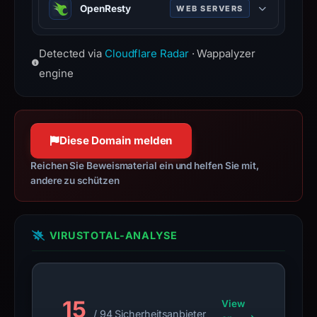
may
OpenResty
WEB SERVERS
reverse proxy, known for stability
have
and low resource usage.
Web platform based on Nginx with
changed
Detected via
Cloudflare Radar
· Wappalyzer
LuaJIT for scalable web apps.
since
engine
collection.
This
report
Diese Domain melden
summarizes
time-
Reichen Sie Beweismaterial ein und helfen Sie mit,
bound
andere zu schützen
observations,
not
a
VIRUSTOTAL-ANALYSE
live
guarantee.
Avoid
interacting
15
View
/ 94 Sicherheitsanbieter