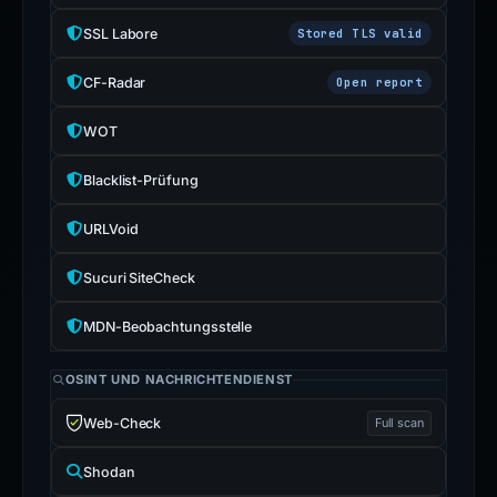
SSL Labore
Stored TLS valid
CF-Radar
Open report
WOT
Blacklist-Prüfung
URLVoid
Sucuri SiteCheck
MDN-Beobachtungsstelle
OSINT UND NACHRICHTENDIENST
Web-Check
Full scan
Shodan