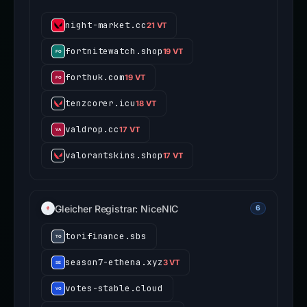
night-market.cc
21 VT
fortnitewatch.shop
19 VT
forthuk.com
19 VT
tenzcorer.icu
18 VT
valdrop.cc
17 VT
valorantskins.shop
17 VT
Gleicher Registrar: NiceNIC
6
torifinance.sbs
season7-ethena.xyz
3 VT
votes-stable.cloud