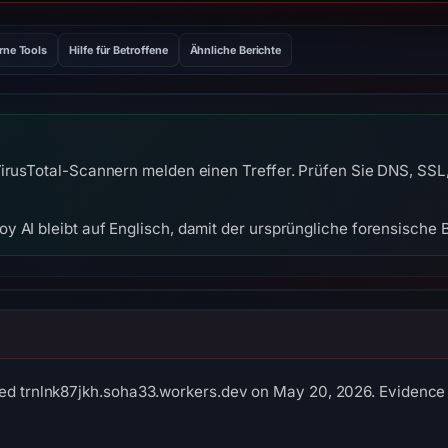
rne Tools
Hilfe für Betroffene
Ähnliche Berichte
irusTotal-Scannern melden einen Treffer. Prüfen Sie DNS, SSL, 
y AI bleibt auf Englisch, damit der ursprüngliche forensische B
ed trnlnk87jkh.soha33.workers.dev on May 20, 2026. Evidence s