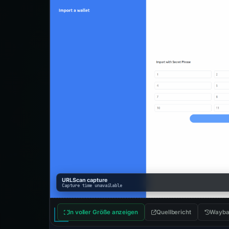
URLScan capture
Capture time unavailable
In voller Größe anzeigen
Quellbericht
Wayba