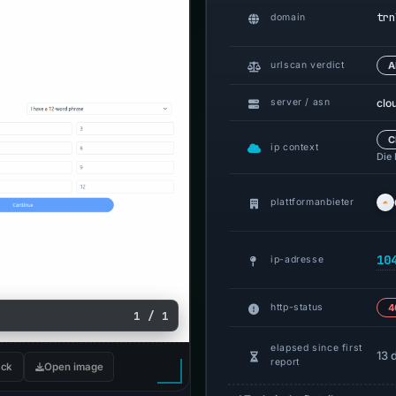
trn
domain
urlscan verdict
A
clo
server / asn
C
ip context
Die
plattformanbieter
10
ip-adresse
http-status
4
1 / 1
elapsed since first
13 
report
ck
Open image