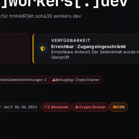
]
workers[.]
dev
g für trnlnk87jkh.soha33.workers.dev
VERFÜGBARKEIT
Erreichbar · Zugang eingeschränkt
Erreichbare Antwort; Der Seiteninhalt wurde n
überprüft
listenübereinstimmungen: 2
Betrugstyp: Crypto Drainer
r seit 06.06.2026
2 Blocklists
Crypto Drainer
CDN