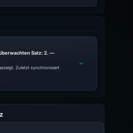
PhishDestroy listet diese Domain auf; Übereinstimmungen der öffentlichen Blockliste im überwachten Satz: 2. —
zeigt. Zuletzt synchronisiert
z