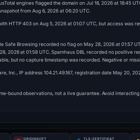
rusTotal engines flagged the domain on Jul 18, 2026 at 18:45 UT
snapshot from Aug 6, 2026 at 06:20 UTC.
ith HTTP 403 on Aug 5, 2026 at 01:07 UTC, but access was rest
le Safe Browsing recorded no flag on May 28, 2026 at 01:57 U
28, 2026 at 01:58 UTC. Spamhaus DBL recorded no positive resu
ble, but no capture timestamp was recorded. Negative or missin
are, Inc., IP address 104.21.49.167, registration date May 20, 2
me-bound observations, not a live guarantee. Avoid interacting 
GRIDINSOFT
TLS-ZERTIFIKAT