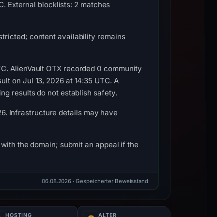
C. External blocklists: 2 matches
ricted; content availability remains
TC. AlienVault OTX recorded 0 community
lt on Jul 13, 2026 at 14:35 UTC. A
g results do not establish safety.
026. Infrastructure details may have
with the domain; submit an appeal if the
06.08.2026
· Gespeicherter Beweisstand
HOSTING
ALTER