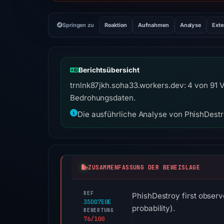
Springen zu
Reaktion
Aufnahmen
Analyse
Exte
Berichtsübersicht
trnlnk87jkh.soha33.workers.dev: 4 von 91 V
Bedrohungsdaten.
Die ausführliche Analyse von PhishDestro
ZUSAMMENFASSUNG DER BEWEISLAGE
REF
PhishDestroy first observ
35DD7E0E
probability).
BEWERTUNG
76/100