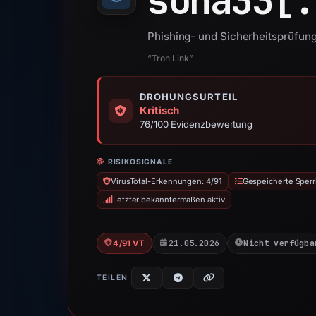
soha33[.
Phishing- und Sicherheitsprüfun
“Tron Link”
DROHUNGSURTEIL
Kritisch
76/100 Evidenzbewertung
RISIKOSIGNALE
VirusTotal-Erkennungen: 4/91
Gespeicherte Sperr
Letzter bekanntermaßen aktiv
21.05.2026
Nicht verfügba
4/91 VT
TEILEN