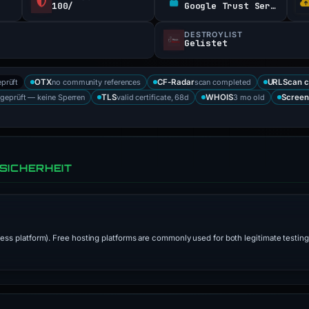
100/
Google Trust Services
DESTROYLIST
Gelistet
eprüft
no community references
scan completed
OTX
CF-Radar
URLScan c
 geprüft — keine Sperren
valid certificate, 68d
3 mo old
TLS
WHOIS
Screen
SICHERHEIT
less platform). Free hosting platforms are commonly used for both legitimate testi