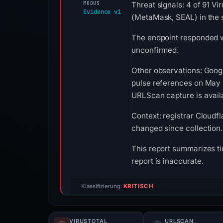
MODUS
Threat signals: 4 of 91 Vi
Evidence v1
(MetaMask, SEAL) in the 
The endpoint responded w
unconfirmed.
Other observations: Goog
pulse references on May 
URLScan capture is availa
Context: registrar Cloudfl
changed since collection.
This report summarizes ti
report is inaccurate.
Klassifizierung:
KRITISCH
VIRUSTOTAL
URLSCAN