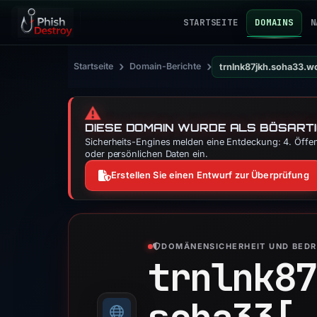
STARTSEITE
DOMAINS
N
›
›
Startseite
Domain-Berichte
trnlnk87jkh.soha33.w
⚠️
DIESE DOMAIN WURDE ALS BÖSARTI
Sicherheits-Engines melden eine Entdeckung: 4. Öffen
oder persönlichen Daten ein.
Erstellen Sie einen Entwurf zur Überprüfung
DOMÄNENSICHERHEIT UND BED
trnlnk87