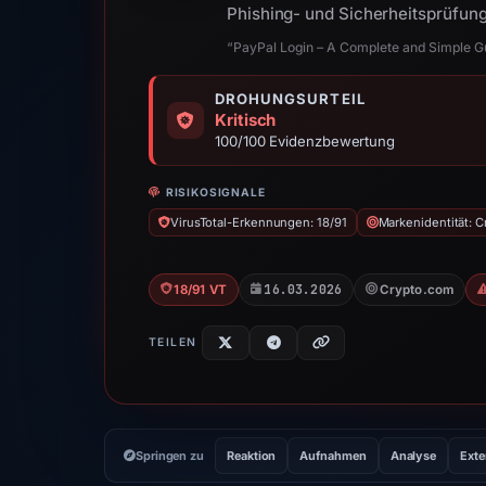
Phishing- und Sicherheitsprüfung
“PayPal Login – A Complete and Simple G
DROHUNGSURTEIL
Kritisch
100/100 Evidenzbewertung
RISIKOSIGNALE
VirusTotal-Erkennungen: 18/91
Markenidentität: 
16.03.2026
18/91 VT
Crypto.com
TEILEN
Springen zu
Reaktion
Aufnahmen
Analyse
Exte