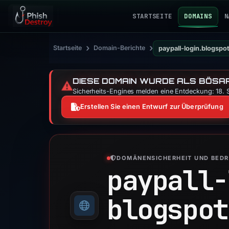
STARTSEITE
DOMAINS
N
›
›
Startseite
Domain-Berichte
paypall-login.blogsp
DIESE DOMAIN WURDE ALS BÖSAR
⚠️
Sicherheits-Engines melden eine Entdeckung: 18. S
Erstellen Sie einen Entwurf zur Überprüfung
DOMÄNENSICHERHEIT UND BED
paypall-
blogspot