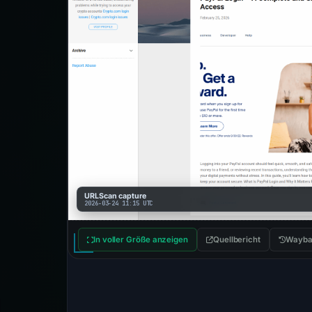
URLScan capture
2026-03-24 11:15 UTC
In voller Größe anzeigen
Quellbericht
Wayba