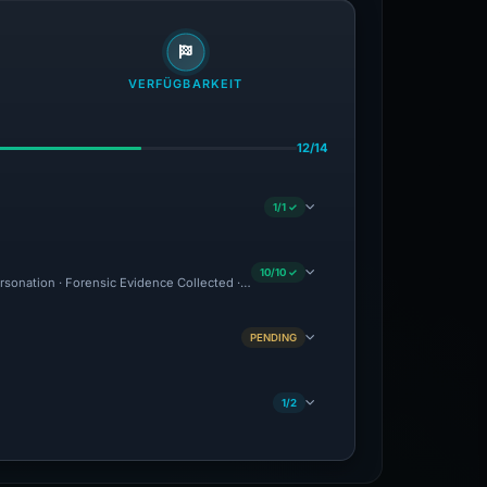
VERFÜGBARKEIT
12/14
1/1 ✓
10/10 ✓
ersonation · Forensic Evidence Collected · Technical Analysis Recorded · VT Detecti
PENDING
1/2