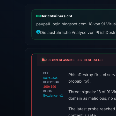
Berichtsübersicht
paypall-login.blogspot.com: 18 von 91 Viru
Die ausführliche Analyse von PhishDestro
ZUSAMMENFASSUNG DER BEWEISLAGE
REF
PhishDestroy first observ
DA75CA35
probability).
BEWERTUNG
100/100
MODUS
Threat signals: 18 of 91 
Evidence v1
domain as malicious; no 
The latest probe reached
content is safe.