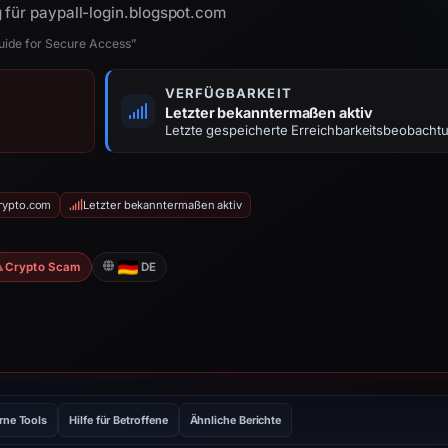
 für paypall-login.blogspot.com
uide for Secure Access”
VERFÜGBARKEIT
Letzter bekanntermaßen aktiv
Letzte gespeicherte Erreichbarkeitsbeobacht
Crypto.com
Letzter bekanntermaßen aktiv
Crypto Scam
DE
rne Tools
Hilfe für Betroffene
Ähnliche Berichte