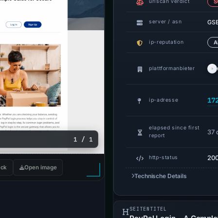
urlscan verdict
S
GS
server / asn
ip-reputation
A
plattformanbieter
17
ip-adresse
elapsed since first
37 
report
1 / 1
20
http-status
ck
Open image
Technische Details
SEITENTITEL