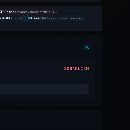
provider verdict: malicious
CF-Radar
5 mo old
2 captures · 2 sources
WHOIS
Screenshot
SCHÄDLICH