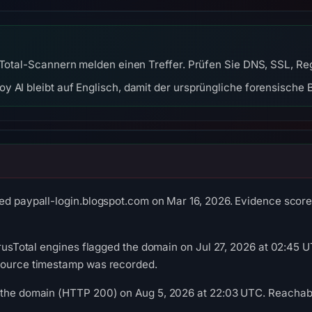
sTotal-Scannern melden einen Treffer. Prüfen Sie DNS, SSL, Re
y AI bleibt auf Englisch, damit der ursprüngliche forensische B
ed paypall-login.blogspot.com on Mar 16, 2026. Evidence score:
VirusTotal engines flagged the domain on Jul 27, 2026 at 02:45 U
source timestamp was recorded.
 the domain (HTTP 200) on Aug 5, 2026 at 22:03 UTC. Reachabil