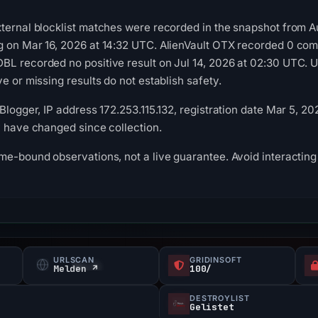
xternal blocklist matches were recorded in the snapshot from 
g on Mar 16, 2026 at 14:32 UTC. AlienVault OTX recorded 0 co
BL recorded no positive result on Jul 14, 2026 at 02:30 UTC.
e or missing results do not establish safety.
Blogger, IP address 172.253.115.132, registration date Mar 5, 2
y have changed since collection.
me-bound observations, not a live guarantee. Avoid interacting 
URLSCAN
GRIDINSOFT
Melden ↗
100/
DESTROYLIST
Gelistet