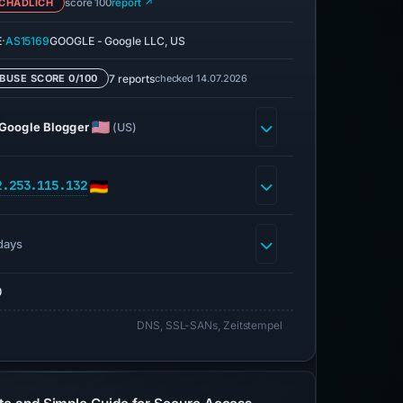
CHÄDLICH
score 100
report ↗
·
E
AS15169
GOOGLE - Google LLC, US
7 reports
checked 14.07.2026
BUSE SCORE 0/100
Google Blogger
(US)
2.253.115.132
days
0
DNS, SSL-SANs, Zeitstempel