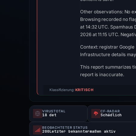
Other observations: No e
Browsing recorded no fla
at 14:32 UTC. Spamhaus D
2026 at 11:15 UTC. Negativ
Context: registrar Google 
Infrastructure details ma
This report summarizes ti
report is inaccurate.
Klassifizierung:
KRITISCH
VIRUSTOTAL
CF-RADAR
18 det
Schädlich
BEOBACHTETER STATUS
200Letzter bekanntermaßen aktiv