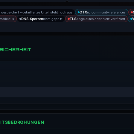
 gespeichert – detailliertes Urteil steht noch aus
no community references
OTX
malicious
nicht geprüft
Abgelaufen oder nicht verifiziert
DNS-Sperren
TLS
SICHERHEIT
HEITSBEDROHUNGEN