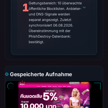
5,
1
Geltungsbereich: 10 überwachte
öffentliche Blocklisten. Anbieter-
2026
und DNS-Signale werden
at
separat angezeigt. Zuletzt
22:20
synchronisiert 06.08.2026.
UTC.
Übereinstimmung mit der
Google
PhishDestroy-Datenbank:
Safe
bestätigt.
Browsing
recorded
no
flag
on
Gespeicherte Aufnahme
May
20,
2026
at
08:28
UTC.