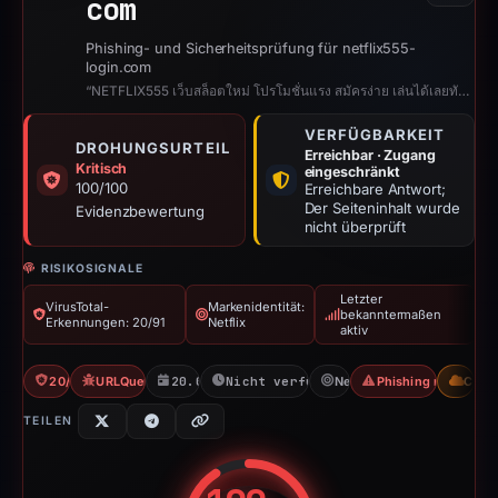
com
Phishing- und Sicherheitsprüfung für netflix555-
login.com
“NETFLIX555 เว็บสล็อตใหม่ โปรโมชั่นแรง สมัครง่าย เล่นได้เลยทันที”
VERFÜGBARKEIT
DROHUNGSURTEIL
Erreichbar · Zugang
Kritisch
eingeschränkt
100/100
Erreichbare Antwort;
Der Seiteninhalt wurde
Evidenzbewertung
nicht überprüft
RISIKOSIGNALE
Letzter
VirusTotal-
Markenidentität:
bekanntermaßen
Erkennungen: 20/91
Netflix
aktiv
20/91 VT
URLQuery: 2 detections
20.05.2026
Nicht verfügbar seit 20.07.2026
Netflix
Phishing nach Zug
CDN
TEILEN