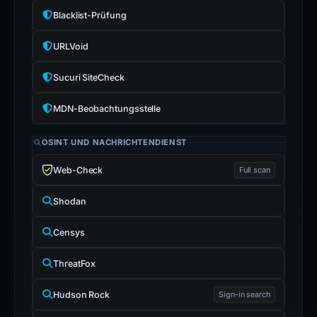
Blacklist-Prüfung
URLVoid
Sucuri SiteCheck
MDN-Beobachtungsstelle
OSINT UND NACHRICHTENDIENST
Web-Check
Full scan
Shodan
Censys
ThreatFox
Hudson Rock
Sign-in search