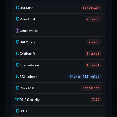
URLScan
Schädlich
VirusTotal
20 det.
ChainPatrol
URLQuery
2 det.
Gridinsoft
0 trust
Scamadviser
1 trust
SSL Labore
Stored TLS valid
CF-Radar
Schädlich
DNS Security
7/14
WOT