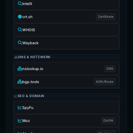
IntelX
crt.sh
Zertifikate
WHOIS
Wayback
DNS & NETZWERK
nslookup.io
DNS
bgp.tools
ASN /Route
SEO & DOMAIN
SpyFu
Moz
DA/PA