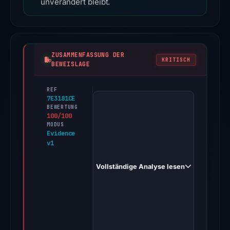
unverändert bleibt.
ZUSAMMENFASSUNG DER
KRITISCH
BEWEISLAGE
REF
PhishDestroy
7E3181CE
first
BEWERTUNG
100/100
observed
MODUS
netflix555-
Evidence
v1
login.com
on
Vollständige Analyse lesen
May
20,
2026.
Evidence
score: