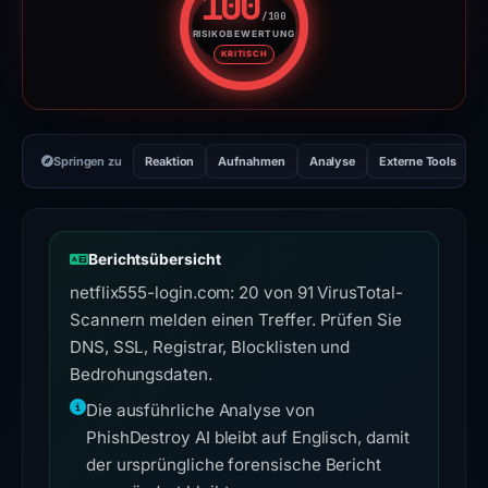
100
/100
RISIKOBEWERTUNG
Risikobewertung: 100 von 100. 
KRITISCH
Springen zu
Reaktion
Aufnahmen
Analyse
Externe Tools
H
Berichtsübersicht
netflix555-login.com: 20 von 91 VirusTotal-
Scannern melden einen Treffer. Prüfen Sie
DNS, SSL, Registrar, Blocklisten und
Bedrohungsdaten.
Die ausführliche Analyse von
PhishDestroy AI bleibt auf Englisch, damit
der ursprüngliche forensische Bericht