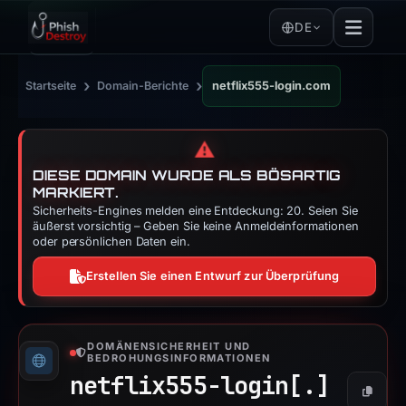
DE
›
›
Startseite
Domain-Berichte
netflix555-login.com
⚠️
DIESE DOMAIN WURDE ALS BÖSARTIG
MARKIERT.
Sicherheits-Engines melden eine Entdeckung: 20. Seien Sie
äußerst vorsichtig – Geben Sie keine Anmeldeinformationen
oder persönlichen Daten ein.
Erstellen Sie einen Entwurf zur Überprüfung
DOMÄNENSICHERHEIT UND
BEDROHUNGSINFORMATIONEN
netflix555-login[.]
Kopier