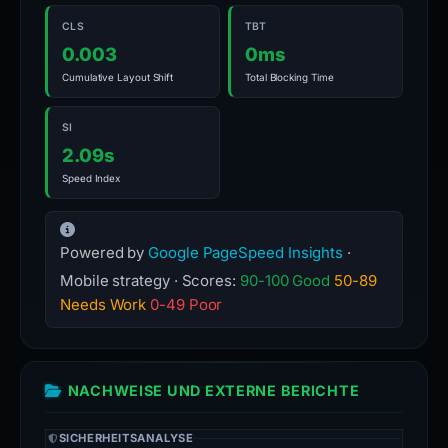
CLS
TBT
0.003
0ms
Cumulative Layout Shift
Total Blocking Time
SI
2.09s
Speed Index
Powered by
Google PageSpeed Insights
·
Mobile strategy · Scores:
90-100 Good
50-89
Needs Work
0-49 Poor
NACHWEISE UND EXTERNE BERICHTE
SICHERHEITSANALYSE