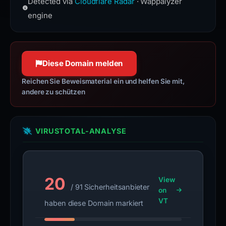
Detected via
Cloudflare Radar
· Wappalyzer
the Hypertext Transfer Protocol used
the
security, and distributed domain-
to exchange information on the
engine
report
name-server services.
World Wide Web.
is
www.cloudflare.com
inaccurate.
httpwg.org
100 % Konfidenz
100 % Konfidenz
Diese Domain melden
Reichen Sie Beweismaterial ein und helfen Sie mit,
andere zu schützen
VIRUSTOTAL-ANALYSE
20
View
/ 91 Sicherheitsanbieter
on
VT
haben diese Domain markiert