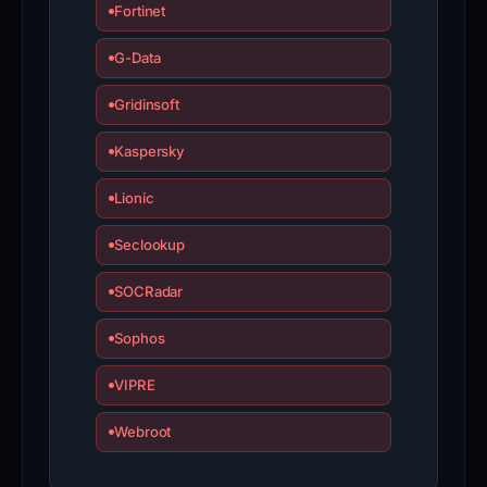
Fortinet
G-Data
Gridinsoft
Kaspersky
Lionic
Seclookup
SOCRadar
Sophos
VIPRE
Webroot