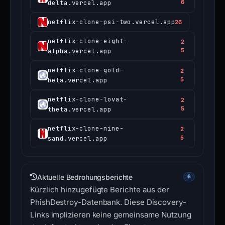
delta.vercel.app
6
netflix-clone-psi-two.vercel.app
26
netflix-clone-eight-
2
alpha.vercel.app
5
netflix-clone-gold-
2
beta.vercel.app
5
netflix-clone-lovat-
2
theta.vercel.app
5
netflix-clone-nine-
2
sand.vercel.app
5
Aktuelle Bedrohungsberichte
6
Kürzlich hinzugefügte Berichte aus der
PhishDestroy-Datenbank. Diese Discovery-
Links implizieren keine gemeinsame Nutzung