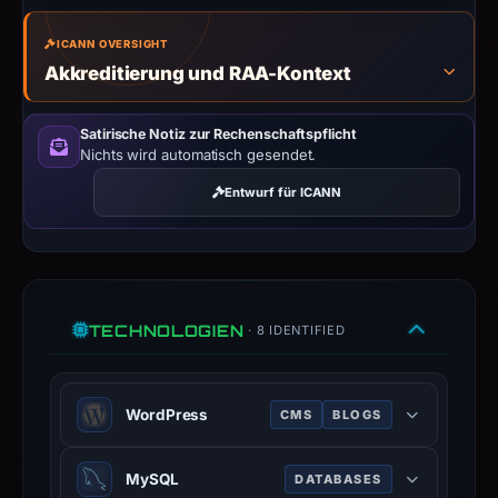
188.114.96.3,
registration
ICANN OVERSIGHT
date
Akkreditierung und RAA-Kontext
May
18,
Satirische Notiz zur Rechenschaftspflicht
2026,
Nichts wird automatisch gesendet.
apparent
Entwurf für ICANN
target
Netflix.
Infrastructure
details
may
TECHNOLOGIEN
· 8 IDENTIFIED
have
changed
since
WordPress
CMS
BLOGS
collection.
WordPress is a free and open-
This
MySQL
DATABASES
source content management system