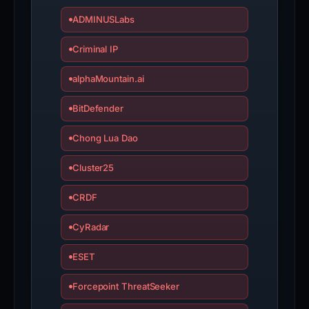
ADMINUSLabs
Criminal IP
alphaMountain.ai
BitDefender
Chong Lua Dao
Cluster25
CRDF
CyRadar
ESET
Forcepoint ThreatSeeker