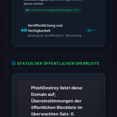
abuse contact
content
rtr-security-threats@realtimeregister.com
availability
remains
unconfirmed.
Veröffentlichung und
Verfügbarkeit
1/2
Other
DestroyList veröffentlicht · Monitoring Continues
observations:
No
external
blocklist
STATUS DER ÖFFENTLICHEN SPERRLISTE
matches
were
recorded
PhishDestroy listet diese
in
Domain auf;
the
Übereinstimmungen der
snapshot
öffentlichen Blockliste im
from
überwachten Satz: 0.
Aug