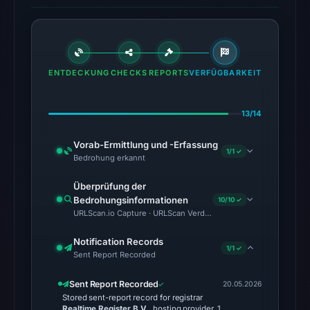
recorded.
The
endpoint
responded
ENTDECKUNG
CHECKS
REPORTS
VERFÜGBARKEIT
with
HTTP
13/14
403
on
Vorab-Ermittlung und -Erfassung
Aug
1/1 ✓
Bedrohung erkannt
5,
2026
Überprüfung der
Bedrohungsinformationen
10/10 ✓
at
URLScan.io Capture · URLScan Verdict · Cloudflare Radar Report 
22:14
UTC,
Notification Records
1/1 ✓
but
Sent Report Recorded
access
Sent Report Recorded
20.05.2026
was
Stored sent-report record for registrar
restricted;
Realtime Register B.V.
, hosting provider, 1