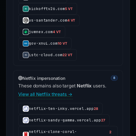
kickofftv26.com
5 VT
us-santander.com
4 VT
jumnex.com
4 VT
gov-xnui.com
10 VT
istc-cloud.com
22 VT
Netflix impersonation
8
These domains also target
Netflix
users.
View all Netflix threats →
netflix-ten-inky.vercel.app
28
netflix-sandy-gamma.vercel.app
27
netflix-clone-coral-
2