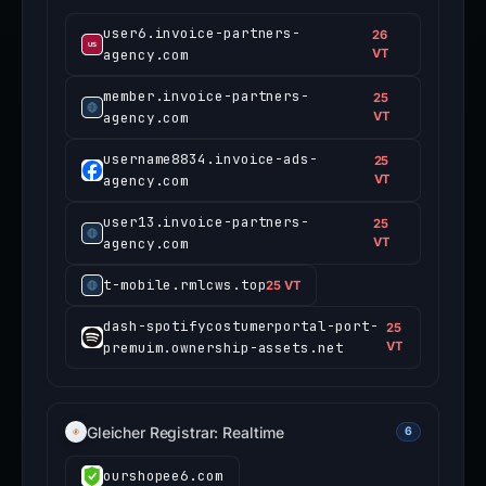
user6.invoice-partners-
26
agency.com
VT
member.invoice-partners-
25
agency.com
VT
username8834.invoice-ads-
25
agency.com
VT
user13.invoice-partners-
25
agency.com
VT
t-mobile.rmlcws.top
25 VT
dash-spotifycostumerportal-port-
25
premuim.ownership-assets.net
VT
Gleicher Registrar: Realtime
6
ourshopee6.com