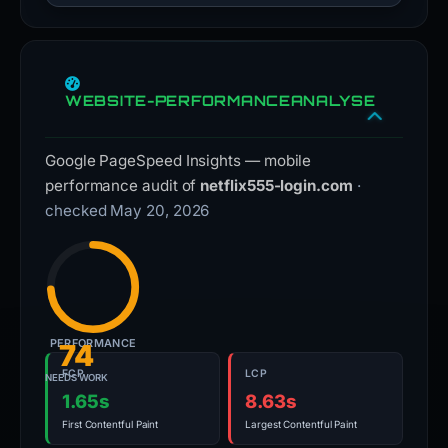
WEBSITE-PERFORMANCEANALYSE
Google PageSpeed Insights — mobile
performance audit of
netflix555-login.com
·
checked May 20, 2026
PERFORMANCE
74
FCP
LCP
NEEDS WORK
1.65s
8.63s
First Contentful Paint
Largest Contentful Paint