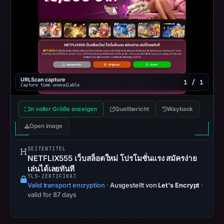
AlienVault
OTX
recorded
0
community
pulse
URLScan capture
references
1 / 1
Capture time unavailable
on
May
In voller Größe anzeigen
Quellbericht
Wayback
20,
Open image
2026
at
SEITENTITEL
08:28
NETFLIX555 เว็บสล็อตใหม่ โปรโมชั่นแรง สมัครง่าย
เล่นได้เลยทันที
UTC.
TLS-ZERTIFIKAT
Spamhaus
Valid transport encryption
·
Ausgestellt von
Let's Encrypt
·
DBL
valid for 87 days
recorded
no