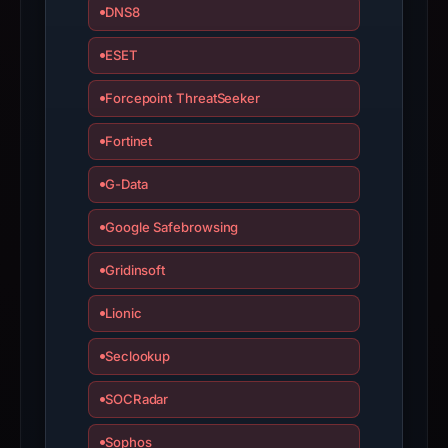
DNS8
interacting
with
ESET
the
Forcepoint ThreatSeeker
domain;
submit
Fortinet
an
appeal
G-Data
if
the
Google Safebrowsing
report
Gridinsoft
is
inaccurate.
Lionic
Seclookup
SOCRadar
Sophos