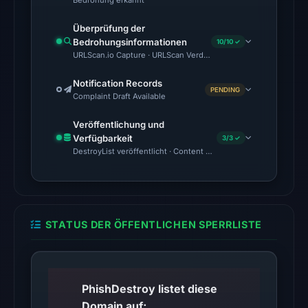
Bedrohung erkannt
UTC.
Überprüfung der
Google
Bedrohungsinformationen
10/10 ✓
Safe
URLScan.io Capture · URLScan Verdict · Cloudflare Radar Report
Browsing
flagged
Notification Records
PENDING
Complaint Draft Available
the
domain
Veröffentlichung und
on
Verfügbarkeit
3/3 ✓
Feb
DestroyList veröffentlicht · Content Observed Unavailable · Zeit
25,
2026
at
20:32
STATUS DER ÖFFENTLICHEN SPERRLISTE
UTC.
AlienVault
OTX
PhishDestroy listet diese
recorded
Domain auf;
2