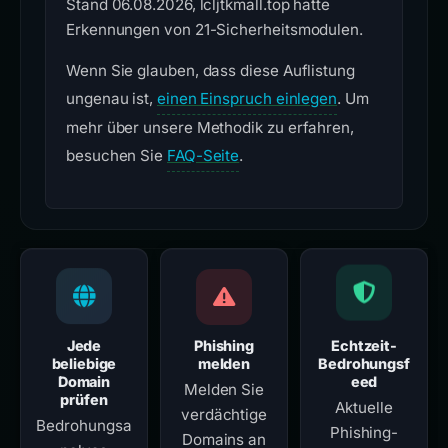
Stand 06.08.2026, lcljtkmall.top hatte
Erkennungen von 21-Sicherheitsmodulen.
Wenn Sie glauben, dass diese Auflistung
ungenau ist,
einen Einspruch einlegen
. Um
mehr über unsere Methodik zu erfahren,
besuchen Sie
FAQ-Seite
.
Jede
Phishing
Echtzeit-
beliebige
melden
Bedrohungsf
Domain
eed
Melden Sie
prüfen
Aktuelle
verdächtige
Bedrohungsa
Phishing-
Domains an