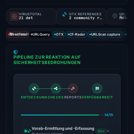
a
probability).
VIRUSTOTAL
OTX REFERENCES
URLSC
21 det
2 community refs
Melden
Threat
signals:
VirusTotal
DATENABDECKUNG
URLQuery
OTX
CF-Radar
URLScan capture
URLS
21
of
93
PIPELINE ZUR REAKTION AUF
VirusTotal
SICHERHEITSBEDROHUNGEN
engines
flagged
the
domain
on
ENTDECKUNG
CHECKS
REPORTS
VERFÜGBARKEIT
Jun
14,
14/15
2026
at
Vorab-Ermittlung und -Erfassung
1/1 ✓
22:16