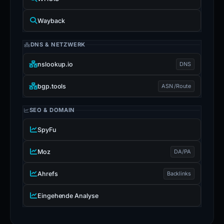
Wayback
DNS & NETZWERK
nslookup.io
DNS
bgp.tools
ASN /Route
SEO & DOMAIN
SpyFu
Moz
DA/PA
Ahrefs
Backlinks
Eingehende Analyse