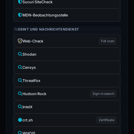
Sucuri SiteCheck
MDN-Beobachtungsstelle
OSINT UND NACHRICHTENDIENST
Web-Check
Full scan
Shodan
Censys
ThreatFox
Hudson Rock
Sign-in search
IntelX
crt.sh
Zertifikate
WHOIS