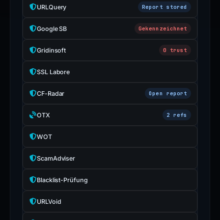
URLQuery
Report stored
Google SB
Gekennzeichnet
Gridinsoft
0 trust
SSL Labore
CF-Radar
Open report
OTX
2 refs
WOT
ScamAdviser
Blacklist-Prüfung
URLVoid