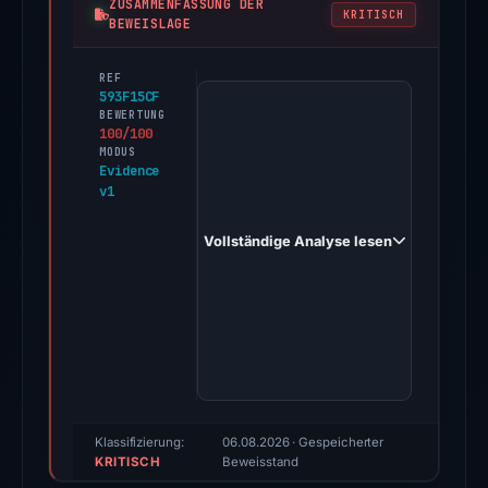
ZUSAMMENFASSUNG DER
KRITISCH
BEWEISLAGE
REF
PhishDestroy
593F15CF
first
BEWERTUNG
100/100
observed
MODUS
lcljtkmall.top
Evidence
v1
on
Dec
Vollständige Analyse lesen
27,
2025.
Evidence
score:
100/100
(a
triage
score,
Klassifizierung:
06.08.2026
· Gespeicherter
KRITISCH
not
Beweisstand