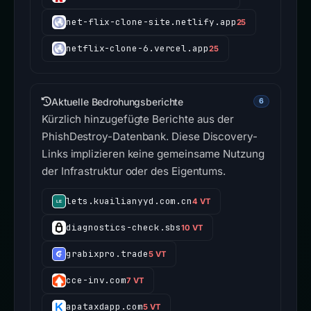
net-flix-clone-site.netlify.app
25
netflix-clone-6.vercel.app
25
Aktuelle Bedrohungsberichte
6
Kürzlich hinzugefügte Berichte aus der
PhishDestroy-Datenbank. Diese Discovery-
Links implizieren keine gemeinsame Nutzung
der Infrastruktur oder des Eigentums.
lets.kuailianyyd.com.cn
4 VT
diagnostics-check.sbs
10 VT
grabixpro.trade
5 VT
cce-inv.com
7 VT
apataxdapp.com
5 VT