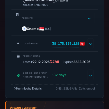
0 reports
ABUSE SCORE 0/100
URLScan
checked 17.06.2026
captured
the
registrar
domain
on
Gname
(SG)
Feb
25,
38.175.195.128
ip-adresse
2026
at
registrierung
01:15
22.12.2025
(227d)
—
22.12.2026
Erstellt
Expires
UTC.
Negative
zeit bis zur ersten
132 days
or
nichtverfügbarkeit
missing
results
Technische Details
DNS, SSL-SANs, Zeitstempel
do
not
establish
ICANN OVERSIGHT