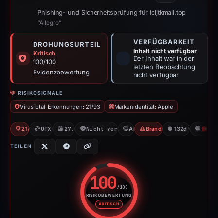
Phishing- und Sicherheitsprüfung für lcljtkmall.top
“Allegro”
VERFÜGBARKEIT
DROHUNGSURTEIL
Inhalt nicht verfügbar
Kritisch
Der Inhalt war in der
100/100
letzten Beobachtung
Evidenzbewertung
nicht verfügbar
RISIKOSIGNALE
VirusTotal-Erkennungen: 21/93
Markenidentität: Apple
21/93 VT
OTX: 2 refs
27.12.2025
Nicht verfügbar seit 08.05.2026
Apple
Brand Impersonation
132d to unavaila
H
TEILEN
100
/100
RISIKOBEWERTUNG
Risikobewertung: 100 von 100. 
KRITISCH