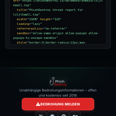
src
=
"https://phishdestroy.io/de/embed/domain/lcljt
kmall.top"
title
=
"PhishDestroy threat report for 
lcljtkmall.top"
width
=
"100%"
height
=
"320"
loading
=
"lazy"
referrerpolicy
=
"no-referrer"
sandbox
=
"allow-same-origin allow-popups allow-
popups-to-escape-sandbox"
style
=
"border:0;border-radius:12px;max-
width:100%"
></iframe>
Unabhängige Bedrohungsinformationen – offen
und kostenlos seit 2019.
BEDROHUNG MELDEN