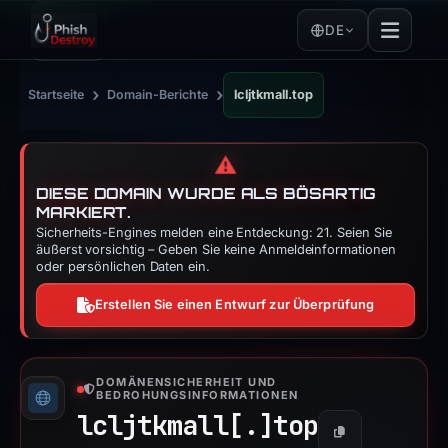
DE
›
›
Startseite
Domain-Berichte
lcljtkmall.top
⚠️
DIESE DOMAIN WURDE ALS BÖSARTIG
MARKIERT.
Sicherheits-Engines melden eine Entdeckung: 21. Seien Sie
äußerst vorsichtig – Geben Sie keine Anmeldeinformationen
oder persönlichen Daten ein.
Erstellen Sie einen Entwurf zur Überprüfung
DOMÄNENSICHERHEIT UND
BEDROHUNGSINFORMATIONEN
lcljtkmall[.]
top
Kopieren