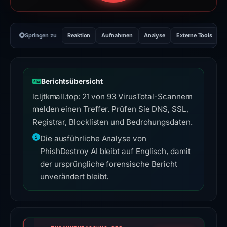
Springen zu
Reaktion
Aufnahmen
Analyse
Externe Tools
H
Berichtsübersicht
lcljtkmall.top: 21 von 93 VirusTotal-Scannern
melden einen Treffer. Prüfen Sie DNS, SSL,
Registrar, Blocklisten und Bedrohungsdaten.
Die ausführliche Analyse von
PhishDestroy AI bleibt auf Englisch, damit
der ursprüngliche forensische Bericht
unverändert bleibt.