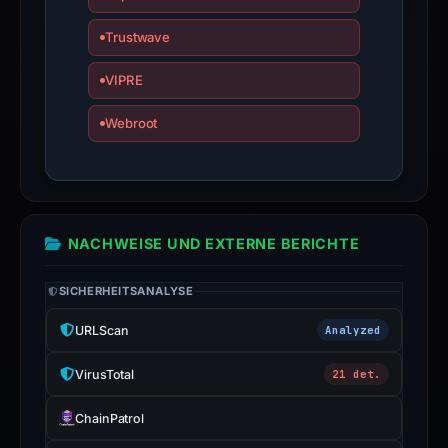
Trustwave
VIPRE
Webroot
NACHWEISE UND EXTERNE BERICHTE
SICHERHEITSANALYSE
URLScan
Analyzed
VirusTotal
21 det.
ChainPatrol