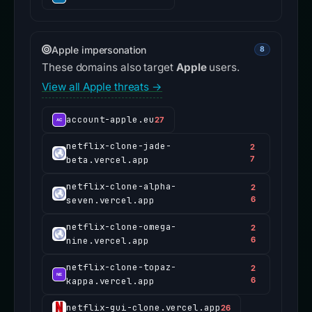
Apple impersonation
8
These domains also target
Apple
users.
View all Apple threats →
account-apple.eu
27
netflix-clone-jade-
2
beta.vercel.app
7
netflix-clone-alpha-
2
seven.vercel.app
6
netflix-clone-omega-
2
nine.vercel.app
6
netflix-clone-topaz-
2
kappa.vercel.app
6
netflix-gui-clone.vercel.app
26