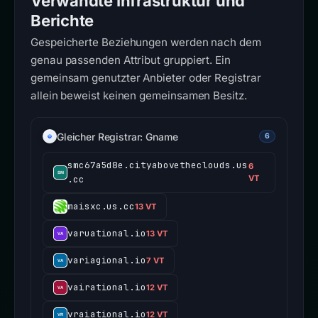
Verwandte Infrastruktur und
Berichte
Gespeicherte Beziehungen werden nach dem
genau passenden Attribut gruppiert. Ein
gemeinsam genutzter Anbieter oder Registrar
allein beweist keinen gemeinsamen Besitz.
Gleicher Registrar: Gname
6
smc67a5d8e.cityabovetheclouds.us
6
.cc
VT
maisxc.us.cc
13 VT
varuational.io
13 VT
variagional.io
7 VT
vairational.io
12 VT
vraiational.io
12 VT