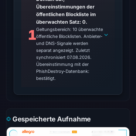
Übereinstimmungen der
community
öffentlichen Blockliste im
pulse
überwachten Satz: 0.
references
1
Geltungsbereich: 10 überwachte
on
öffentliche Blocklisten. Anbieter-
Mar
und DNS-Signale werden
1,
separat angezeigt. Zuletzt
2026
synchronisiert 07.08.2026.
at
Übereinstimmung mit der
13:47
PhishDestroy-Datenbank:
UTC.
bestätigt.
No
conclusive
timestamped
HTTP
Gespeicherte Aufnahme
response
is
available;