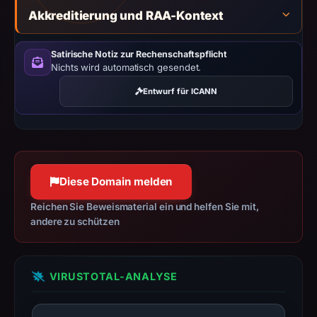
safety.
Akkreditierung und RAA-Kontext
Context:
Satirische Notiz zur Rechenschaftspflicht
registrar
Nichts wird automatisch gesendet.
Gname.com
Pte.
Entwurf für ICANN
Ltd.,
IP
address
38.175.195.128,
registration
Diese Domain melden
date
Reichen Sie Beweismaterial ein und helfen Sie mit,
Dec
andere zu schützen
21,
2025,
apparent
VIRUSTOTAL-ANALYSE
target
Apple.