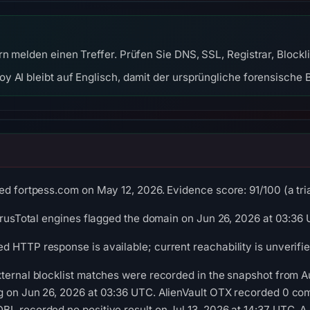
n melden einen Treffer. Prüfen Sie DNS, SSL, Registrar, Block
y AI bleibt auf Englisch, damit der ursprüngliche forensische B
ed fortpess.com on May 12, 2026. Evidence score: 91/100 (a tria
VirusTotal engines flagged the domain on Jun 26, 2026 at 03:36
 HTTP response is available; current reachability is unverifie
ternal blocklist matches were recorded in the snapshot from A
g on Jun 26, 2026 at 03:36 UTC. AlienVault OTX recorded 0 co
L recorded no positive result on Jul 13, 2026 at 14:37 UTC. A