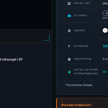
clo
server / asn
C
ip context
Die
registrar
10
ip-adresse
Erst
registrierung
t's Encrypt / E7
zeit bis zur ersten
5h
nichtverfügbarkeit
Technische Details
ICANN OVERSIGHT