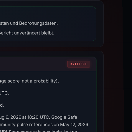
listen und Bedrohungsdaten.
ericht unverändert bleibt.
KRITISCH
ge score, not a probability).
 UTC.
d.
ug 6, 2026 at 18:20 UTC. Google Safe
mmunity pulse references on May 12, 2026
 URLScan capture is available, but no