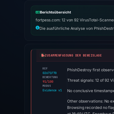
Berichtsübersicht
fortpess.com: 12 von 92 VirusTotal-Scanner
Die ausführliche Analyse von PhishDestro
ZUSAMMENFASSUNG DER BEWEISLAGE
REF
PhishDestroy first observ
02671F70
BEWERTUNG
Threat signals: 12 of 92 
91/100
MODUS
Evidence v1
No conclusive timestamped
Other observations: No ex
Browsing recorded no fla
at 16:49 UTC. Spamhaus DB