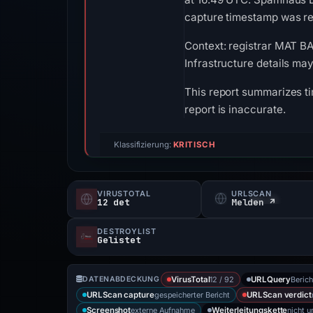
capture timestamp was rec
Context: registrar MAT BA
Infrastructure details ma
This report summarizes ti
report is inaccurate.
Klassifizierung:
KRITISCH
VIRUSTOTAL
URLSCAN
12 det
Melden ↗
DESTROYLIST
Gelistet
12 / 92
Berich
DATENABDECKUNG
VirusTotal
URLQuery
gespeicherter Bericht
URLScan capture
URLScan verdict
externe Aufnahme
nicht u
Screenshot
Weiterleitungskette