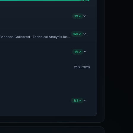
14/14
1/1 ✓
9/9 ✓
 Evidence Collected · Technical Analysis Recorded · VT Detection +11
1/1 ✓
12.05.2026
3/3 ✓