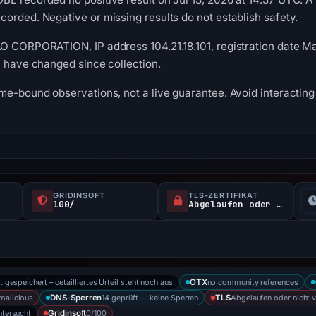
orded. Negative or missing results do not establish safety.
O CORPORATION, IP address 104.21.18.101, registration date Ma
y have changed since collection.
me-bound observations, not a live guarantee. Avoid interacting 
GRIDINSOFT
TLS-ZERTIFIKAT
100/
Abgelaufen oder nicht verifiziert
t gespeichert – detailliertes Urteil steht noch aus
no community references
OTX
malicious
14 geprüft — keine Sperren
Abgelaufen oder nicht ve
DNS-Sperren
TLS
ntersucht
0/100
Gridinsoft