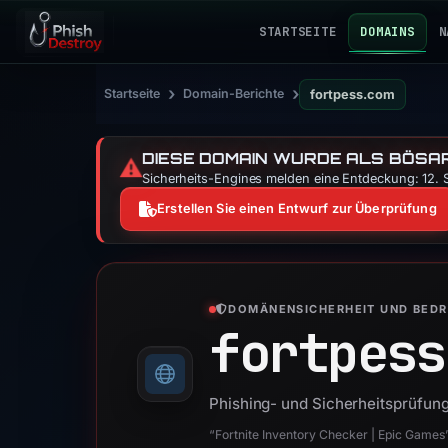
STARTSEITE
DOMAINS
N
›
›
Startseite
Domain-Berichte
fortpess.com
DIESE DOMAIN WURDE ALS BÖSAR
⚠️
Sicherheits-Engines melden eine Entdeckung: 12. S
Erstellen Sie einen Entwurf zur Überprüfung
DOMÄNENSICHERHEIT UND BED
fortpess
Phishing- und Sicherheitsprüfung
“Fortnite Inventory Checker | Epic Games