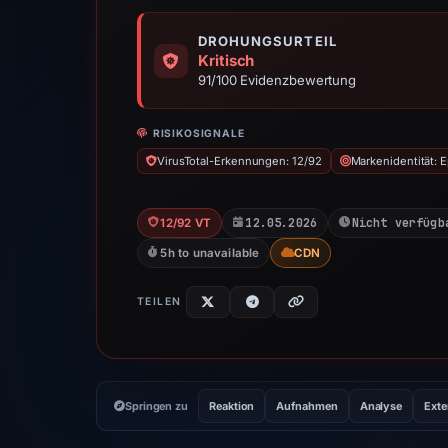
DROHUNGSURTEIL
Kritisch
91/100 Evidenzbewertung
RISIKOSIGNALE
VirusTotal-Erkennungen: 12/92
Markenidentität: 
12.05.2026
Nicht verfügb
12/92 VT
5h to unavailable
CDN
TEILEN
Springen zu
Reaktion
Aufnahmen
Analyse
Exte