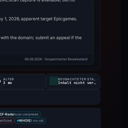
y 1, 2026, apparent target Epicgames.
with the domain; submit an appeal if the
06.08.2026
· Gespeicherter Beweisstand
ALTER
BEOBACHTETER STATUS
3 mo
Inhalt nicht verfügbar
scan completed
CF-Radar
rifiziert
3 mo old
WHOIS