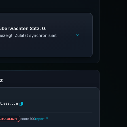
 überwachten Satz: 0.
zeigt. Zuletzt synchronisiert
z
tpess.com
CHÄDLICH
score 100
report ↗