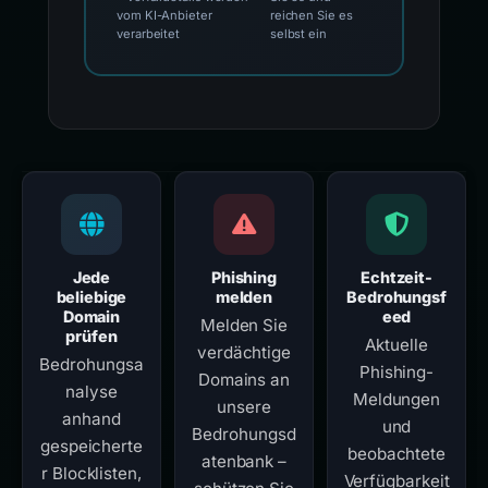
vom KI-Anbieter
reichen Sie es
verarbeitet
selbst ein
Jede
Phishing
Echtzeit-
beliebige
melden
Bedrohungsf
Domain
eed
Melden Sie
prüfen
Aktuelle
verdächtige
Bedrohungsa
Phishing-
Domains an
nalyse
Meldungen
unsere
anhand
und
Bedrohungsd
gespeicherte
beobachtete
atenbank –
r Blocklisten,
Verfügbarkeit