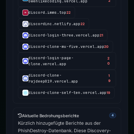
owenlikecoding.vercel.app
2
discord.imms.top
22
discordinc.netlify.app
22
discord-login-three.vercel.app
21
discord-clone-mu-five.vercel.app
20
discord-login-page-
2
clone.vercel.app
0
discord-clone-
1
rajdeep019.vercel.app
9
discord-clone-self-ten.vercel.app
19
Aktuelle Bedrohungsberichte
4
Kürzlich hinzugefügte Berichte aus der
PhishDestroy-Datenbank. Diese Discovery-