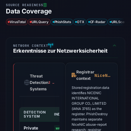
Data Coverage
VirusTotal
URLQuery
PhishStats
OTX
CF-Radar
URLScan ca
Erkenntnisse zur Netzwerksicherheit
Registrar
NiceNIC
Threat
context
Detection
2 alerts
Stored registration data
Systems
identifies NICENIC
INTERNATIONAL
GROUP CO., LIMITED
(IANA 3765) as the
DETECTION
INDICATOR
registrar. PhishDestroy
SYSTEM
maintains separate
NiceNIC abuse-report
Private
www.youtube.com/s/player/098
research; registrar