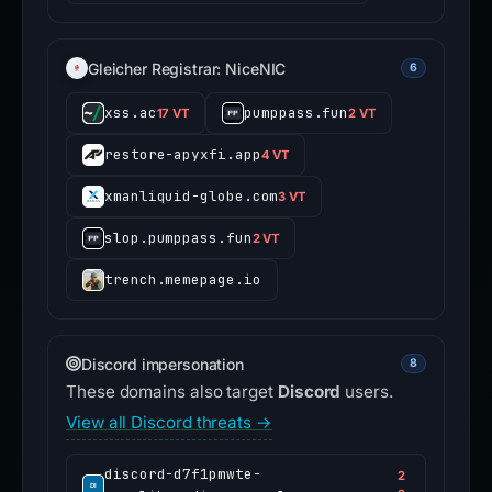
Gleicher Registrar: NiceNIC
6
xss.ac
pumppass.fun
17 VT
2 VT
restore-apyxfi.app
4 VT
xmanliquid-globe.com
3 VT
slop.pumppass.fun
2 VT
trench.memepage.io
Discord impersonation
8
These domains also target
Discord
users.
View all Discord threats →
discord-d7f1pmwte-
2