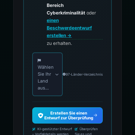
Bereich
Cyberkriminalität
oder
einen
Beschwerdeentwurf
erstellen →
zu erhalten.
Wählen Sie Ihr Land für offizielle Meldekontak
Wählen
Sie Ihr
97-Länder-Verzeichnis
Land
aus...
Erstellen Sie einen
Entwurf zur Überprüfung
KI-gestützter Entwurf
Überprüfen
– Vorfalldetails werden
Sie es und