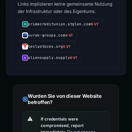
Links implizieren keine gemeinsame Nutzung
der Infrastruktur oder des Eigentums.
primecreditunion.stglen.com
6 VT
vurak-groups.com
4 VT
teslastocks.org
5 VT
aliensupply.supply
6 VT
Wurden Sie von dieser Website
betroffen?
If credentials were
compromised, report
immediately.
Do not engage