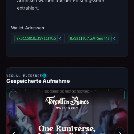
Adressen wurden aus der Phishing-Seite
extrahiert.
Wallet-Adressen
0x3115818…35711f9c5
0x521f9c7…c9f5e6f42
Gespeicherte Aufnahme