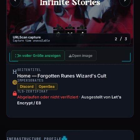
URLScan capture
2 / 3
Capture time unavailable
In voller Größe anzeigen
Open image
SEITENTITEL
Home — Forgotten Runes Wizard's Cult
IMPERSONATES
Discord
OpenSea
TLS-ZERTIFIKAT
Abgelaufen oder nicht verifiziert
·
Ausgestellt von
Let's
Encrypt / E8