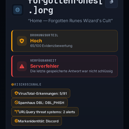
forgottenrunes[
Kopieren
.]
org
“Home — Forgotten Runes Wizard's Cult”
DROHUNGSURTEIL
Hoch
65/100 Evidenzbewertung
VERFÜGBARKEIT
Serverfehler
Die letzte gespeicherte Antwort war nicht schlüssig
RISIKOSIGNALE
VirusTotal-Erkennungen: 5/91
Spamhaus DBL: DBL_PHISH
URLQuery threat systems: 2 alerts
Markenidentität: Discord