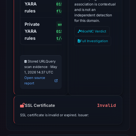
YARA
0151a/player_embed_es6_tce.v
association is contextual
and is not an
rules
flset/en_us/base.js
independent detection
for this domain.
Private
www.youtube.com/s/player/098
YARA
0151a/player_embed_es6.vflse
NiceNIC Verdict
rules
t/en_us/base.js
Full Investigation
Stored URLQuery
scan evidence · May
1, 2026 14:37 UTC
Open source
report
Invalid
SSL Certificate
SSL certificate is invalid or expired. Issuer: