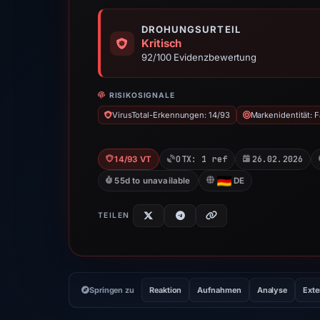
DROHUNGSURTEIL
Kritisch
92/100 Evidenzbewertung
RISIKOSIGNALE
VirusTotal-Erkennungen: 14/93
Markenidentität: 
OTX: 1 ref
26.02.2026
14/93 VT
55d to unavailable
DE
TEILEN
Springen zu
Reaktion
Aufnahmen
Analyse
Exte