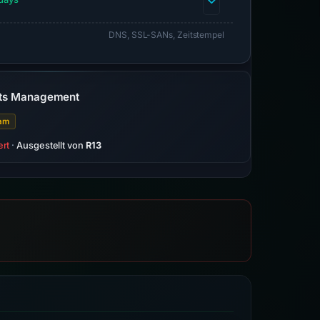
DNS, SSL-SANs, Zeitstempel
nts Management
ram
ert
·
Ausgestellt von
R13