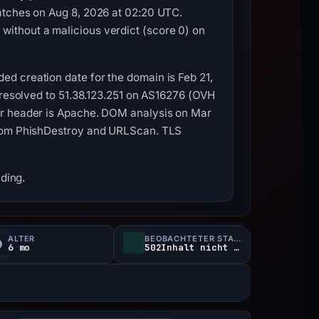
atches on Aug 8, 2026 at 02:20 UTC.
ithout a malicious verdict (score 0) on
d creation date for the domain is Feb 21,
 resolved to 51.38.123.251 on AS16276 (OVH
er header is Apache. DOM analysis on Mar
 from PhishDestroy and URLScan. TLS
nding.
ALTER
BEOBACHTETER STATUS
6 mo
502Inhalt nicht verfügbar