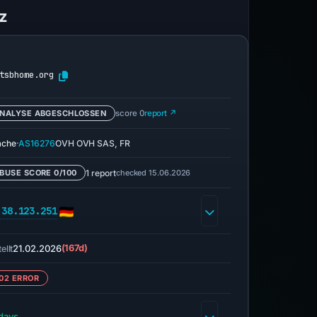
z
tsbhome.org
NALYSE ABGESCHLOSSEN
score 0
report ↗
·
ache
AS16276
OVH OVH SAS, FR
1 report
checked 15.06.2026
BUSE SCORE 0/100
.38.123.251
21.02.2026
(167d)
ellt
02 ERROR
days