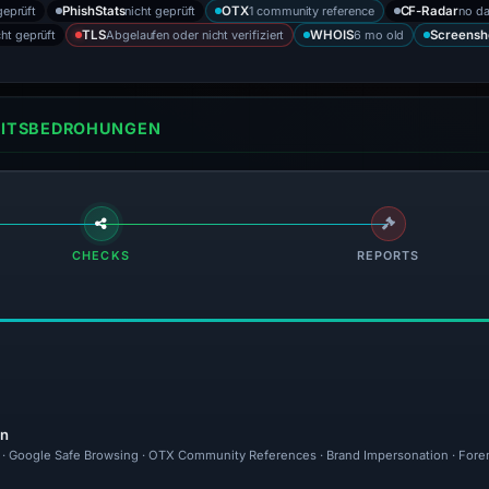
geprüft
nicht geprüft
1 community reference
no da
PhishStats
OTX
CF-Radar
cht geprüft
Abgelaufen oder nicht verifiziert
6 mo old
TLS
WHOIS
Screensh
HEITSBEDROHUNGEN
CHECKS
REPORTS
en
al · Google Safe Browsing · OTX Community References · Brand Impersonation · Fore