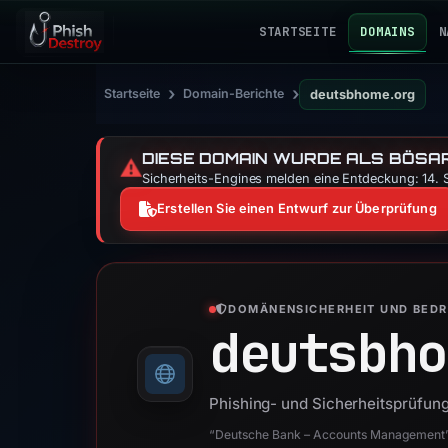
STARTSEITE
DOMAINS
N
›
›
Startseite
Domain-Berichte
deutsbhome.org
DIESE DOMAIN WURDE ALS BÖSAR
⚠️
Sicherheits-Engines melden eine Entdeckung: 14. S
Erstellen Sie einen Entwurf zur Überprüfung
DOMÄNENSICHERHEIT UND BED
deutsbho
Phishing- und Sicherheitsprüfun
“Deutsche Bank – Accounts Management