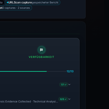
ta
gespeicherter Bericht
URLScan capture
2 captures · 2 sources
ot
VERFÜGBARKEIT
12/13
1/1 ✓
8/8 ✓
nsic Evidence Collected · Technical Analysis Recorded