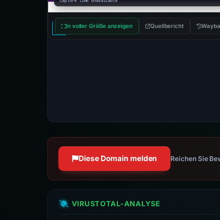
Capture time unavailable
In voller Größe anzeigen
Quellbericht
Wayba
Diese Domain melden
Reichen Sie Bew
VIRUSTOTAL-ANALYSE