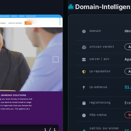
Domain-Intelligen
deu
domain
urlscan verdict
A
Ap
server / asn
ip-reputation
A
51
ip-adresse
Erst
registrierung
http-status
5
zeit bis zur ersten
1 / 1
55 