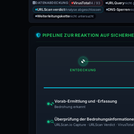
14 / 93
nicht 
DATENABDECKUNG
VirusTotal
URLQuery
Analyse abgeschlossen
ni
URLScan verdict
DNS-Sperren
nicht untersucht
Weiterleitungskette
PIPELINE ZUR REAKTION AUF SICHER
ENTDECKUNG
Vorab-Ermittlung und -Erfassung
Bedrohung erkannt
Überprüfung der Bedrohungsinformation
URLScan.io Capture · URLScan Verdict · VirusTot