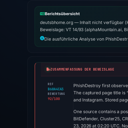
Berichtsübersicht
deutsbhome.org — Inhalt nicht verfügbar 
Beweislage: VT 14/93 (alphaMountain.ai, B
Die ausführliche Analyse von PhishDestro
ZUSAMMENFASSUNG DER BEWEISLAGE
REF
PhishDestroy first observe
B68A4CA3
The captured page title i
BEWERTUNG
92/100
and Instagram. Stored page
One source contains a posi
BitDefender, Cluster25, CR
23, 2026 at 02:20 UTC. Non