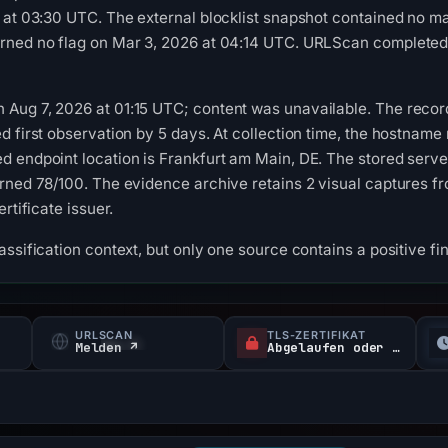
 at 03:30 UTC. The external blocklist snapshot contained no m
rned no flag on Mar 3, 2026 at 04:14 UTC. URLScan completed w
ug 7, 2026 at 01:15 UTC; content was unavailable. The recorde
d first observation by 5 days. At collection time, the hostname
d endpoint location is Frankfurt am Main, DE. The stored serv
urned 78/100. The evidence archive retains 2 visual captures
rtificate issuer.
ssification context, but only one source contains a positive fi
URLSCAN
TLS-ZERTIFIKAT
f
Melden ↗
Abgelaufen oder nicht verifiziert