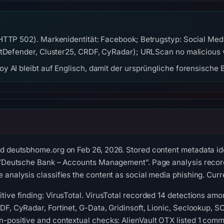
(HTTP 502). Markenidentität: Facebook; Betrugstyp: Social Me
itDefender, Cluster25, CRDF, CyRadar); URLScan no malicious v
y AI bleibt auf Englisch, damit der ursprüngliche forensische B
d deutsbhome.org on Feb 26, 2026. Stored content metadata ide
s “Deutsche Bank – Accounts Management”. Page analysis recor
 analysis classifies the content as social media phishing. Curre
tive finding: VirusTotal. VirusTotal recorded 14 detections am
DF, CyRadar, Fortinet, G-Data, Gridinsoft, Lionic, Seclookup,
-positive and contextual checks: AlienVault OTX listed 1 comm