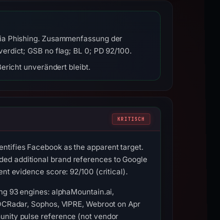
dia Phishing. Zusammenfassung der
erdict; GSB no flag; BL 0; PD 92/100.
ericht unverändert bleibt.
KRITISCH
ntifies Facebook as the apparent target.
ded additional brand references to Google
nt evidence score: 92/100 (critical).
ong 93 engines: alphaMountain.ai,
 SOCRadar, Sophos, VIPRE, Webroot on Apr
unity pulse reference (not vendor