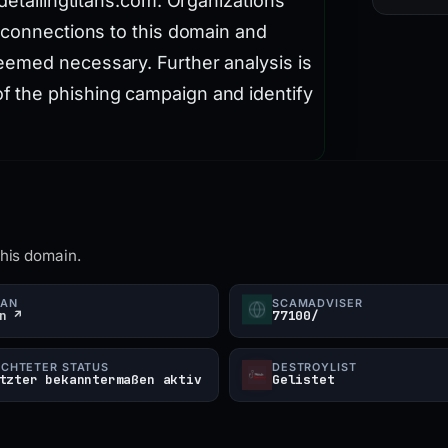
detailingtitans.com. Organizations
 connections to this domain and
eemed necessary. Further analysis is
 the phishing campaign and identify
this domain.
CAN
SCAMADVISER
n ↗
77100/
CHTETER STATUS
DESTROYLIST
tzter bekanntermaßen aktiv
Gelistet