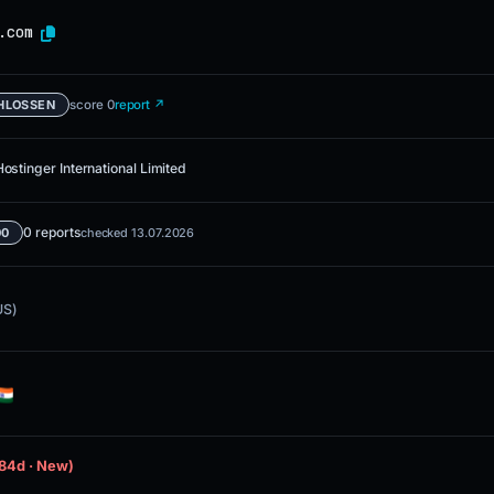
.com
score 0
report ↗
HLOSSEN
Hostinger International Limited
0 reports
00
checked 13.07.2026
US)
(84d · New)