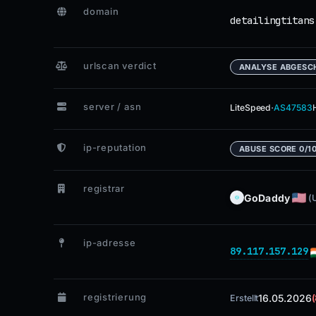
domain
detailingtitans
urlscan verdict
ANALYSE ABGESC
server / asn
·
LiteSpeed
AS47583
ip-reputation
ABUSE SCORE 0/1
registrar
GoDaddy
(
ip-adresse
89.117.157.129
registrierung
16.05.2026
Erstellt