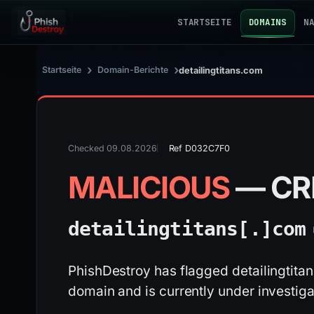
STARTSEITE
DOMAINS
N
›
›
Startseite
Domain-Berichte
detailingtitans.com
Checked 09.08.2026
Ref D032C7F0
MALICIOUS
— CR
detailingtitans[.]
com
PhishDestroy has flagged detailingtita
domain and is currently under investiga