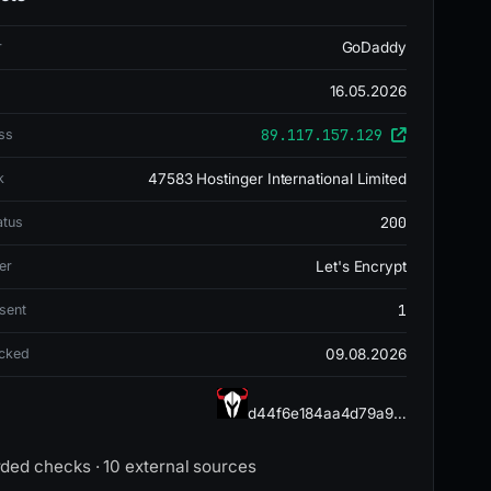
r
GoDaddy
16.05.2026
89.117.157.129
ss
k
47583 Hostinger International Limited
200
atus
er
Let's Encrypt
1
sent
ecked
09.08.2026
d44f6e184aa4d79a9…
rded checks · 10 external sources