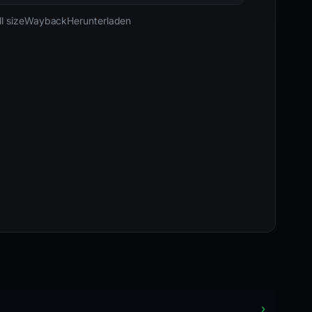
05-16 22:06 UTC
Letzter bekanntermaßen aktiv · HTTP 200
l size
Wayback
Herunterladen