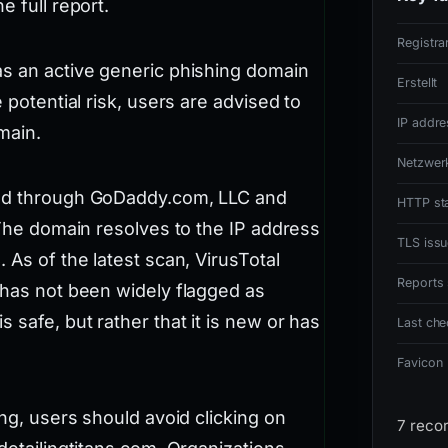
e full report.
Registra
as an active generic phishing domain
Erstellt
 potential risk, users are advised to
IP addre
main.
Netzwer
red through GoDaddy.com, LLC and
HTTP st
. The domain resolves to the IP address
TLS issu
 As of the latest scan, VirusTotal
Reports 
 has not been widely flagged as
 safe, but rather that it is new or has
Last ch
Favicon
ing, users should avoid clicking on
7 reco