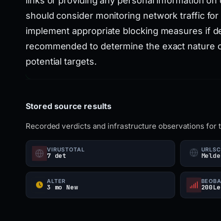
links or providing any personal information on 
should consider monitoring network traffic for
implement appropriate blocking measures if d
recommended to determine the exact nature of
potential targets.
Stored source results
Recorded verdicts and infrastructure observations for 
VIRUSTOTAL
URLS
7 det
Melde
ALTER
BEOBA
3 mo New
200Le