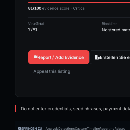
81/100
evidence score · Critical
VirusTotal
Blocklists
7/91
No stored mat
Report / Add Evidence
Erstellen Sie 
Appeal this listing
Do not enter credentials, seed phrases, payment deta
SPRINGEN ZU
Analysis
Detections
Capture
Timeline
Reporting
Related