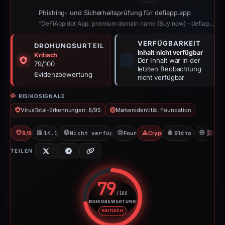
Phishing- und Sicherheitsprüfung für defiapp.app
“DeFiApp dot App: premium domain name (Buy now) - defiapp.app”
VERFÜGBARKEIT
DROHUNGSURTEIL
Inhalt nicht verfügbar
Kritisch
Der Inhalt war in der
79/100
letzten Beobachtung
Evidenzbewertung
nicht verfügbar
RISIKOSIGNALE
VirusTotal-Erkennungen: 8/95
Markenidentität: Foundation
8/95 VT
14.12.2025
Nicht verfügbar seit 01.05.2026
Foundation
Crypto Scam
91d to unavailable
G
TEILEN
79
/100
RISIKOBEWERTUNG
Risikobewertung: 79 von 100. R
KRITISCH