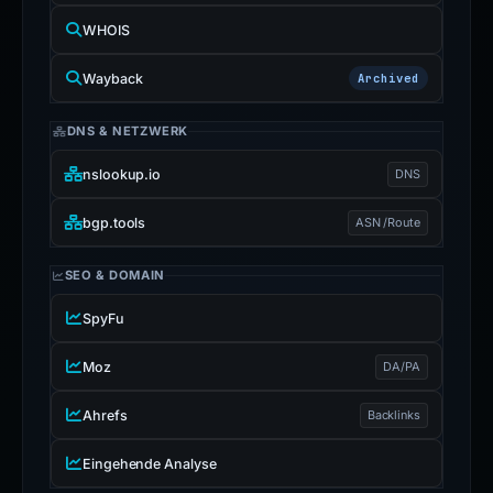
WHOIS
Wayback
Archived
DNS & NETZWERK
nslookup.io
DNS
bgp.tools
ASN /Route
SEO & DOMAIN
SpyFu
Moz
DA/PA
Ahrefs
Backlinks
Eingehende Analyse