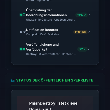
Bedrohung erkannt
UTC.
Überprüfung der
Bedrohungsinformationen
The
10/10 ✓
URLScan.io Capture · URLScan Verdict · Cloudflare Radar Report
latest
probe
Notification Records
PENDING
returned
Complaint Draft Available
HTTP
Veröffentlichung und
502
Verfügbarkeit
3/3 ✓
on
DestroyList veröffentlicht · Content Observed Unavailable · Zeit
Aug
7,
2026
at
STATUS DER ÖFFENTLICHEN SPERRLISTE
01:13
UTC,
so
content
PhishDestroy listet diese
was
Domain auf;