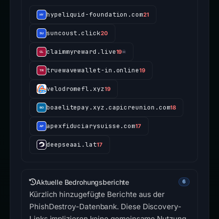
hypeliquid-foundation.com
21
suncoust.click
20
claimmyreward.live
19
☠
truewavewallet-in.online
19
velodromefl.xyz
19
boaelitepay.xyz.capicreunion.com
18
apexfiduciarysuisse.com
17
deepseaai.lat
17
Aktuelle Bedrohungsberichte
6
Kürzlich hinzugefügte Berichte aus der
PhishDestroy-Datenbank. Diese Discovery-
Links implizieren keine gemeinsame Nutzung