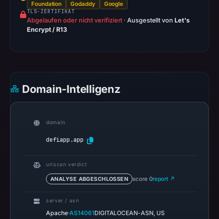
on
Foundation
Godaddy
Google
TLS-ZERTIFIKAT
Mar
Abgelaufen oder nicht verifiziert
·
Ausgestellt von
Let's
2,
Encrypt / R13
2026
at
20:26
UTC.
Domain-Intelligenz
AlienVault
OTX
recorded
domain
0
community
defiapp.app
pulse
references
urlscan verdict
on
ANALYSE ABGESCHLOSSEN
score 0
report ↗
Mar
1,
server / asn
2026
·
Apache
AS14061
DIGITALOCEAN-ASN, US