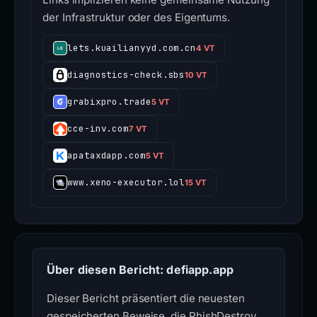
der Infrastruktur oder des Eigentums.
lets.kuailianyyd.com.cn
4 VT
diagnostics-check.sbs
10 VT
grabixpro.trade
5 VT
cce-inv.com
7 VT
apataxdapp.com
5 VT
www.xeno-executor.lol
15 VT
Über diesen Bericht: defiapp.app
Dieser Bericht präsentiert die neuesten
gespeicherten Beweise, die PhishDestroy