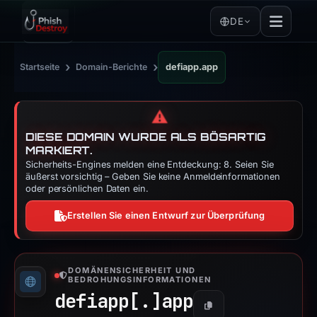
DE
›
›
Startseite
Domain-Berichte
defiapp.app
⚠️
DIESE DOMAIN WURDE ALS BÖSARTIG
MARKIERT.
Sicherheits-Engines melden eine Entdeckung: 8. Seien Sie
äußerst vorsichtig – Geben Sie keine Anmeldeinformationen
oder persönlichen Daten ein.
Erstellen Sie einen Entwurf zur Überprüfung
DOMÄNENSICHERHEIT UND
BEDROHUNGSINFORMATIONEN
defiapp[.]
app
Kopieren