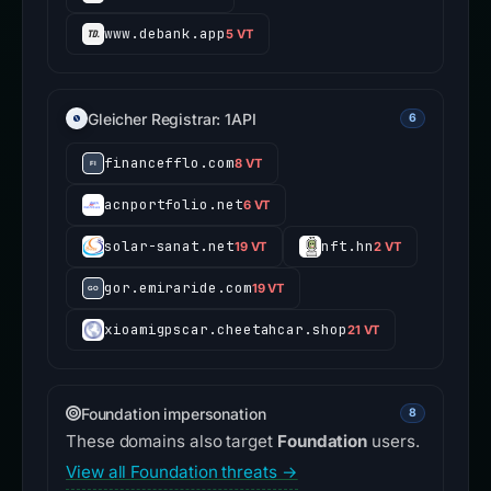
www.debank.app
5 VT
Gleicher Registrar: 1API
6
financefflo.com
8 VT
acnportfolio.net
6 VT
solar-sanat.net
nft.hn
19 VT
2 VT
gor.emiraride.com
19 VT
xioamigpscar.cheetahcar.shop
21 VT
Foundation impersonation
8
These domains also target
Foundation
users.
View all Foundation threats →