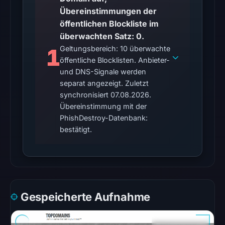
unavailable
Übereinstimmungen der
at
öffentlichen Blockliste im
the
überwachten Satz: 0.
checked
1
Geltungsbereich: 10 überwachte
location.
öffentliche Blocklisten. Anbieter-
This
und DNS-Signale werden
does
separat angezeigt. Zuletzt
synchronisiert 07.08.2026.
not
Übereinstimmung mit der
establish
PhishDestroy-Datenbank:
the
bestätigt.
cause.
Other
observations:
No
external
Gespeicherte Aufnahme
blocklist
matches