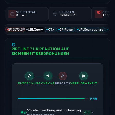
a
probability).
VIRUSTOTAL
URLSCAN
GRIDIN
8 det
Melden ↗
100/
Threat
signals:
VirusTotal
DATENABDECKUNG
URLQuery
OTX
CF-Radar
URLScan capture
URLS
8
of
95
PIPELINE ZUR REAKTION AUF
VirusTotal
SICHERHEITSBEDROHUNGEN
engines
flagged
the
domain
on
ENTDECKUNG
CHECKS
REPORTS
VERFÜGBARKEIT
Feb
23,
14/15
2026
at
Vorab-Ermittlung und -Erfassung
1/1 ✓
07:14