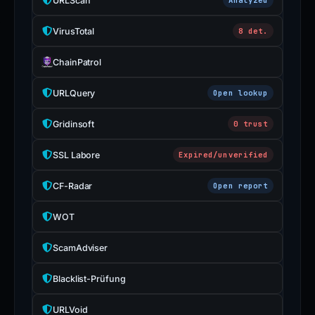
URLScan
VirusTotal
8 det.
ChainPatrol
URLQuery
Open lookup
Gridinsoft
0 trust
SSL Labore
Expired/unverified
CF-Radar
Open report
WOT
ScamAdviser
Blacklist-Prüfung
URLVoid