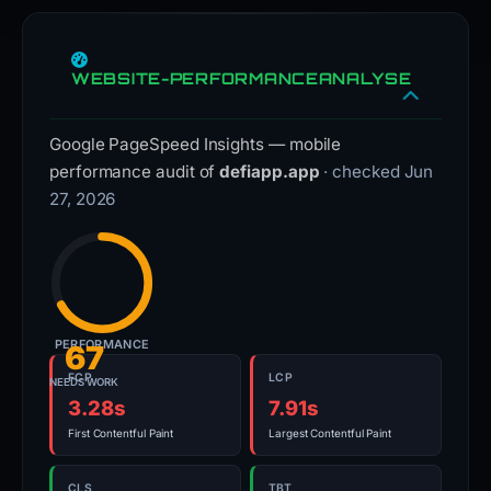
WEBSITE-PERFORMANCEANALYSE
Google PageSpeed Insights — mobile
performance audit of
defiapp.app
· checked Jun
27, 2026
PERFORMANCE
67
FCP
LCP
NEEDS WORK
3.28s
7.91s
First Contentful Paint
Largest Contentful Paint
CLS
TBT