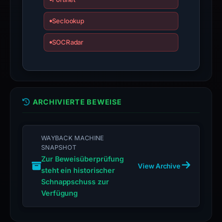
the
domain;
Seclookup
submit
an
SOCRadar
appeal
if
the
report
is
ARCHIVIERTE BEWEISE
inaccurate.
WAYBACK MACHINE
SNAPSHOT
Zur Beweisüberprüfung
View Archive
steht ein historischer
Schnappschuss zur
Verfügung