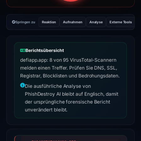
Springen zu
Reaktion
Aufnahmen
Analyse
Externe Tools
H
Berichtsübersicht
defiapp.app: 8 von 95 VirusTotal-Scannern
melden einen Treffer. Prüfen Sie DNS, SSL,
Registrar, Blocklisten und Bedrohungsdaten.
Die ausführliche Analyse von
PhishDestroy AI bleibt auf Englisch, damit
der ursprüngliche forensische Bericht
unverändert bleibt.