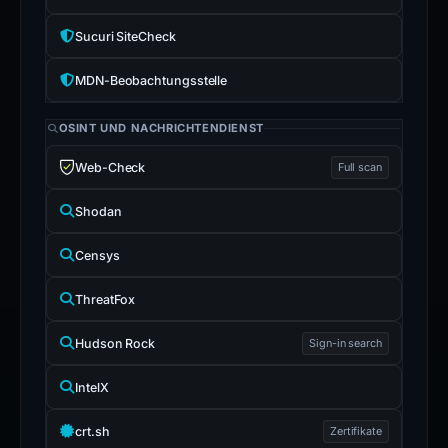
Sucuri SiteCheck
MDN-Beobachtungsstelle
OSINT UND NACHRICHTENDIENST
Web-Check
Full scan
Shodan
Censys
ThreatFox
Hudson Rock
Sign-in search
IntelX
crt.sh
Zertifikate