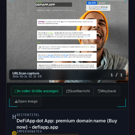
were
recorded
in
the
snapshot
from
Aug
7,
2026
at
URLScan capture
1 / 1
2026-02-26 01:26 UTC
02:20
UTC.
In voller Größe anzeigen
Quellbericht
Wayback
Google
Safe
Open image
Browsing
recorded
SEITENTITEL
DeFiApp dot App: premium domain name (Buy
no
now) - defiapp.app
flag
IMPERSONATES