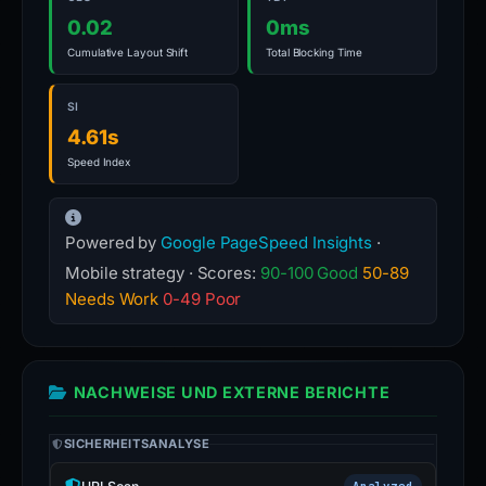
0.02
0ms
Cumulative Layout Shift
Total Blocking Time
SI
4.61s
Speed Index
Powered by
Google PageSpeed Insights
·
Mobile strategy · Scores:
90-100 Good
50-89
Needs Work
0-49 Poor
NACHWEISE UND EXTERNE BERICHTE
SICHERHEITSANALYSE
Analyzed