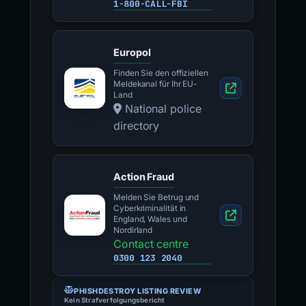
1-800-CALL-FBI
Europol
Finden Sie den offiziellen
Meldekanal für Ihr EU-
Land
National police
directory
Action Fraud
Melden Sie Betrug und
Cyberkriminalität in
England, Wales und
Nordirland
Contact centre
0300 123 2040
PHISHDESTROY LISTING REVIEW
Kein Strafverfolgungsbericht