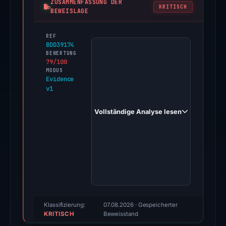
ZUSAMMENFASSUNG DER
KRITISCH
BEWEISLAGE
REF
PhishDestroy
BDD39174
first
BEWERTUNG
79/100
observed
MODUS
defiapp.app
Evidence
v1
on
Dec
Vollständige Analyse lesen
14,
2025.
Evidence
score:
79/100
(a
triage
score,
Klassifizierung:
07.08.2026
· Gespeicherter
KRITISCH
not
Beweisstand