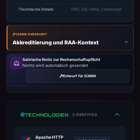
the
Technische Details
DNS, SSL-SANs, Zeitstempel
domain
on
Feb
ICANN OVERSIGHT
26,
Akkreditierung und RAA-Kontext
2026
at
01:26
Satirische Notiz zur Rechenschaftspflicht
Nichts wird automatisch gesendet.
UTC.
Negative
Entwurf für ICANN
or
missing
results
do
not
TECHNOLOGIEN
· 3 IDENTIFIED
establish
safety.
Apache HTTP