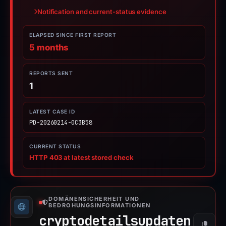
Notification and current-status evidence
ELAPSED SINCE FIRST REPORT
5 months
REPORTS SENT
1
LATEST CASE ID
PD-20260214-0C3B58
CURRENT STATUS
HTTP 403 at latest stored check
DOMÄNENSICHERHEIT UND
BEDROHUNGSINFORMATIONEN
cryptodetailsupdaten