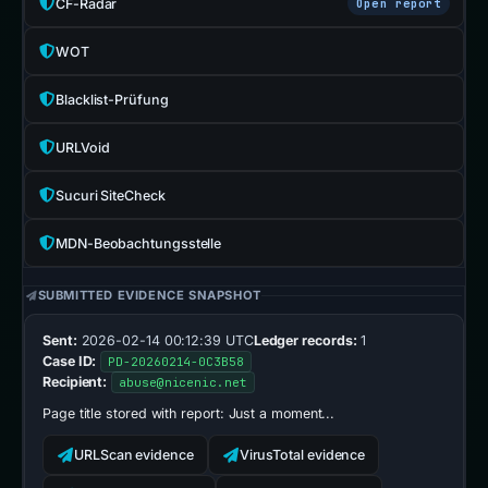
CF-Radar
Open report
WOT
Blacklist-Prüfung
URLVoid
Sucuri SiteCheck
MDN-Beobachtungsstelle
SUBMITTED EVIDENCE SNAPSHOT
Sent:
2026-02-14 00:12:39 UTC
Ledger records:
1
Case ID:
PD-20260214-0C3B58
Recipient:
abuse@nicenic.net
Page title stored with report:
Just a moment...
URLScan evidence
VirusTotal evidence