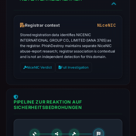
NiceNIC
Registrar context
Stored registration data identifies NICENIC
INTERNATIONAL GROUP CO., LIMITED (IANA 3765) as
the registrar. PhishDestroy maintains separate NiceNIC
abuse-report research; registrar association is contextual
and is not an independent detection for this domain.
NiceNIC Verdict
Full Investigation
PIPELINE ZUR REAKTION AUF
SICHERHEITSBEDROHUNGEN