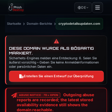
DE
›
›
Startseite
Domain-Berichte
cryptodetailsupdaten.com
⚠️
DIESE DOMAIN WURDE ALS BÖSARTIG
MARKIERT.
Sicherheits-Engines melden eine Entdeckung: 6. Seien Sie
äußerst vorsichtig – Geben Sie keine Anmeldeinformationen
oder persönlichen Daten ein.
Erstellen Sie einen Entwurf zur Überprüfung
Outgoing abuse
ABUSE NOTICE · 7D+ OPEN
reports are recorded; the latest stored
availability evidence still shows the
domain reachable.