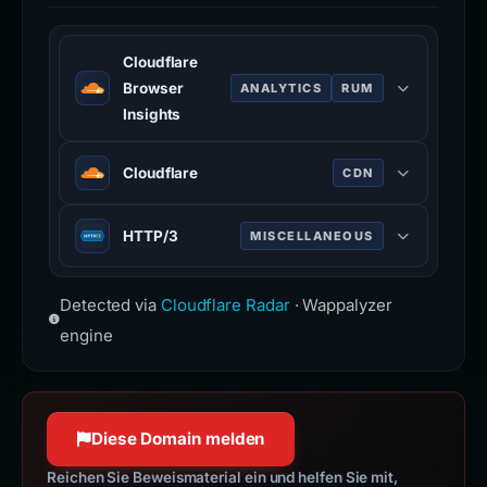
Cloudflare
Browser
ANALYTICS
RUM
Insights
Performance monitoring tool that
Cloudflare
CDN
measures website speed from real
users.
Web infrastructure and security
HTTP/3
MISCELLANEOUS
www.cloudflare.com
company providing CDN, DDoS
mitigation, and DNS services.
Third major version of HTTP
www.cloudflare.com
Detected via
Cloudflare Radar
· Wappalyzer
protocol, built on QUIC for faster,
more reliable connections.
engine
Diese Domain melden
Reichen Sie Beweismaterial ein und helfen Sie mit,