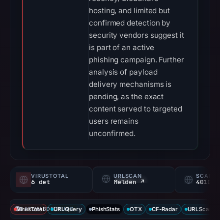
hosting, and limited but
confirmed detection by
security vendors suggest it
is part of an active
phishing campaign. Further
analysis of payload
delivery mechanisms is
pending, as the exact
content served to targeted
users remains
unconfirmed.
VIRUSTOTAL
URLSCAN
SCAMA
6 det
Melden ↗
40100/
VirusTotal
DATENABDECKUNG
URLQuery
PhishStats
OTX
CF-Radar
URLScan ca