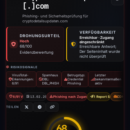
Kopier
[.]
com
Phishing- und Sicherheitsprüfung für
cryptodetailsupdaten.com
VERFÜGBARKEIT
DROHUNGSURTEIL
Erreichbar · Zugang
Hoch
eingeschränkt
68/100
Erreichbare Antwort;
Der Seiteninhalt wurde
Evidenzbewertung
nicht überprüft
RISIKOSIGNALE
VirusTotal-
Spamhaus
Betrugstyp:
Letzter
Erkennungen:
DBL:
Credential
bekanntermaßen
6/91
DBL_PHISH
Phishing
aktiv
6/91 VT
13.02.2026
Phishing nach Zugangsdaten
1 Report Sent
CDN
TEILEN
68