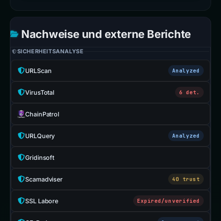
Nachweise und externe Berichte
SICHERHEITSANALYSE
URLScan
Analyzed
VirusTotal
6 det.
ChainPatrol
URLQuery
Analyzed
Gridinsoft
Scamadviser
40 trust
SSL Labore
Expired/unverified