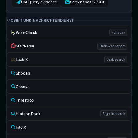
URLQuery evidence
Screenshot 17.7 KB
OSINT UND NACHRICHTENDIENST
Web-Check
Full scan
SOCRadar
Dark web report
LeakIX
Leak search
Shodan
Censys
ThreatFox
Hudson Rock
Sign-in search
IntelX