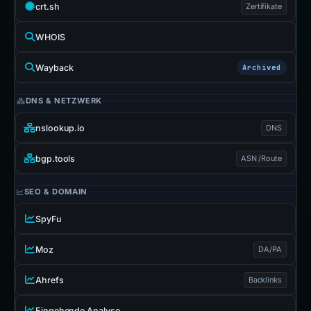
crt.sh
Zertifikate
WHOIS
Wayback
Archived
DNS & NETZWERK
nslookup.io
DNS
bgp.tools
ASN /Route
SEO & DOMAIN
SpyFu
Moz
DA/PA
Ahrefs
Backlinks
Eingehende Analyse