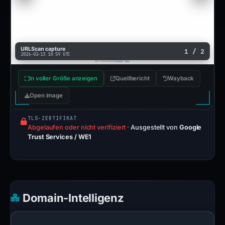
URLScan capture
1 / 2
2026-02-13 10:59 UTC
In voller Größe anzeigen
Quellbericht
Wayback
Open image
TLS-ZERTIFIKAT
Abgelaufen oder nicht verifiziert
·
Ausgestellt von
Google
Trust Services / WE1
Domain-Intelligenz