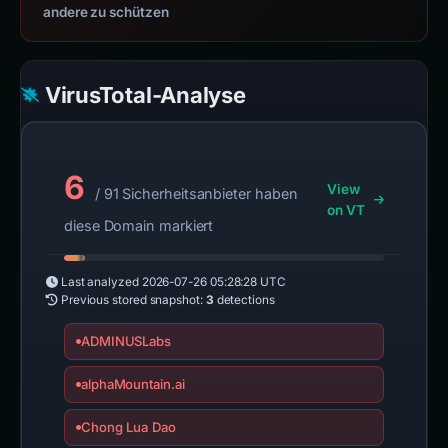
andere zu schützen
VirusTotal-Analyse
6
View
/ 91 Sicherheitsanbieter haben
on VT
diese Domain markiert
Last analyzed
2026-07-26 05:28:28 UTC
Previous stored snapshot:
3
detections
ADMINUSLabs
alphaMountain.ai
Chong Lua Dao