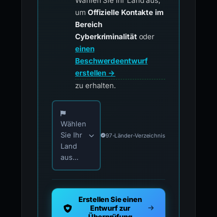
Wählen Sie Ihr Land aus,
um
Offizielle Kontakte im
Bereich
Cyberkriminalität
oder
einen
Beschwerdeentwurf
erstellen →
zu erhalten.
Wählen Sie Ihr Land für offizielle Meldekontak
Wählen
Sie Ihr
97-Länder-Verzeichnis
Land
aus...
Erstellen Sie einen
Entwurf zur