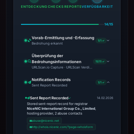
ENTDECKUNG
CHECKS
REPORTS
VERFÜGBARKEIT
14/15
Vorab-Ermittlung und -Erfassung
1/1 ✓
Bedrohung erkannt
Überprüfung der
Bedrohungsinformationen
11/11 ✓
URLScan.io Capture · URLScan Verdict · Cloudflare Radar Report 
Notification Records
1/1 ✓
Sent Report Recorded
Sent Report Recorded
14.02.2026
Stored sent-report record for registrar
NiceNIC International Group Co., Limited
,
hosting provider, 2 abuse contacts
abuse@nicenic.net
http://whois.nicenic.com/?page=whoisform