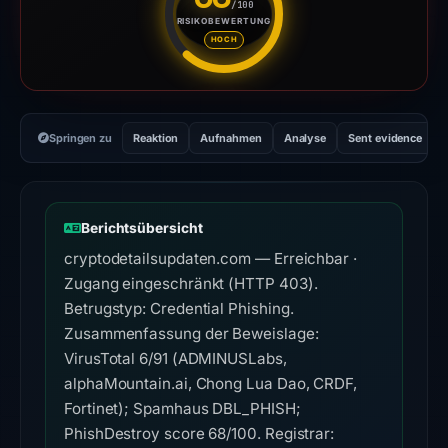
/100
RISIKOBEWERTUNG
Risikobewertung: 68 von 100. 
HOCH
Springen zu
Reaktion
Aufnahmen
Analyse
Sent evidence
Berichtsübersicht
cryptodetailsupdaten.com — Erreichbar ·
Zugang eingeschränkt (HTTP 403).
Betrugstyp: Credential Phishing.
Zusammenfassung der Beweislage:
VirusTotal 6/91 (ADMINUSLabs,
alphaMountain.ai, Chong Lua Dao, CRDF,
Fortinet); Spamhaus DBL_PHISH;
PhishDestroy score 68/100. Registrar: