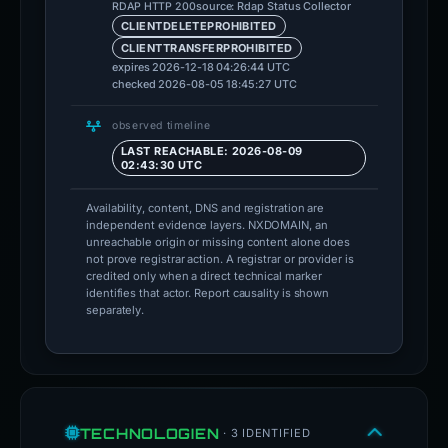
source: Rdap Status Collector
RDAP HTTP 200
CLIENTDELETEPROHIBITED
CLIENTTRANSFERPROHIBITED
expires 2026-12-18 04:26:44 UTC
checked 2026-08-05 18:45:27 UTC
observed timeline
LAST REACHABLE: 2026-08-09
02:43:30 UTC
Availability, content, DNS and registration are
independent evidence layers. NXDOMAIN, an
unreachable origin or missing content alone does
not prove registrar action. A registrar or provider is
credited only when a direct technical marker
identifies that actor. Report causality is shown
separately.
TECHNOLOGIEN
· 3 IDENTIFIED