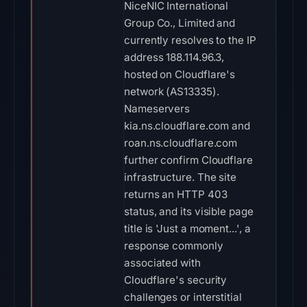
NiceNIC International
Group Co., Limited and
currently resolves to the IP
address 188.114.96.3,
hosted on Cloudflare's
network (AS13335).
Nameservers
kia.ns.cloudflare.com and
roan.ns.cloudflare.com
further confirm Cloudflare
infrastructure. The site
returns an HTTP 403
status, and its visible page
title is 'Just a moment...', a
response commonly
associated with
Cloudflare's security
challenges or interstitial