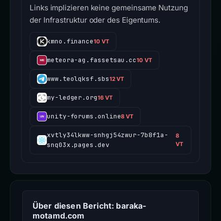
Links implizieren keine gemeinsame Nutzung
der Infrastruktur oder des Eigentums.
kmno.finance
10 VT
meteora-ag.fassetsau.cc
10 VT
www.teolqksf.sbs
12 VT
my-ledger.org
16 VT
unity-forums.online
8 VT
xvtly34lkww-snhgj54zwur-7b8f1a-
8
snq03x.pages.dev
VT
Über diesen Bericht: baraka-
motamd.com