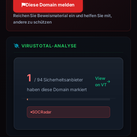
may
Diese Domain melden
have
Reichen Sie Beweismaterial ein und helfen Sie mit,
changed
andere zu schützen
since
collection.
VIRUSTOTAL-ANALYSE
This
report
summarizes
time-
1
bound
View
/ 94 Sicherheitsanbieter
observations,
on VT
haben diese Domain markiert
not
a
live
SOCRadar
guarantee.
Avoid
interacting