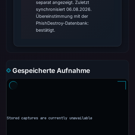
separat angezeigt. Zuletzt
Browsing
synchronisiert 06.08.2026.
recorded
Übereinstimmung mit der
no
PhishDestroy-Datenbank:
flag
bestätigt.
on
Jun
26,
2026
at
Gespeicherte Aufnahme
06:31
UTC.
AlienVault
OTX
recorded
0
community
pulse
references