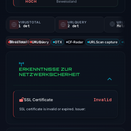
HOCH
score,
Beweisstand
not
a
VIRUSTOTAL
URLQUERY
URLSC
probability).
1 det
2 det
Melden
Threat
VirusTotal
DATENABDECKUNG
URLQuery
OTX
CF-Radar
URLScan capture
URLS
signals:
1
of
94
ERKENNTNISSE ZUR
VirusTotal
NETZWERKSICHERHEIT
engines
flagged
the
Invalid
SSL Certificate
domain
on
SSL certificate is invalid or expired. Issuer:
Jun
26,