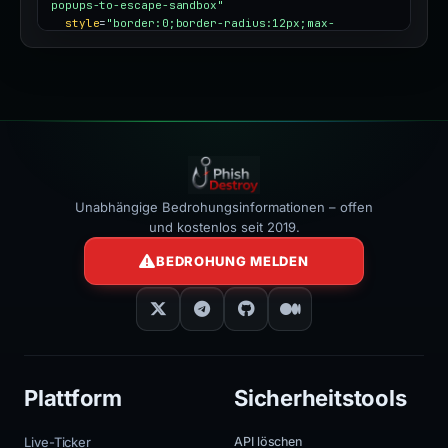
popups-to-escape-sandbox"
style
=
"border:0;border-radius:12px;max-
width:100%"
></iframe>
Unabhängige Bedrohungsinformationen – offen
und kostenlos seit 2019.
BEDROHUNG MELDEN
Plattform
Sicherheitstools
Live-Ticker
API löschen