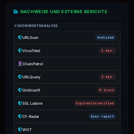
with
the
NACHWEISE UND EXTERNE BERICHTE
domain;
submit
SICHERHEITSANALYSE
an
URLScan
Analyzed
appeal
if
VirusTotal
1 det.
the
report
ChainPatrol
is
inaccurate.
URLQuery
2 det.
Gridinsoft
0 trust
SSL Labore
Expired/unverified
CF-Radar
Open report
WOT