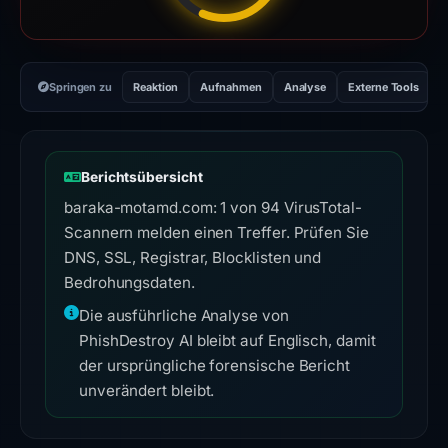
Springen zu
Reaktion
Aufnahmen
Analyse
Externe Tools
H
Berichtsübersicht
baraka-motamd.com: 1 von 94 VirusTotal-
Scannern melden einen Treffer. Prüfen Sie
DNS, SSL, Registrar, Blocklisten und
Bedrohungsdaten.
Die ausführliche Analyse von
PhishDestroy AI bleibt auf Englisch, damit
der ursprüngliche forensische Bericht
unverändert bleibt.