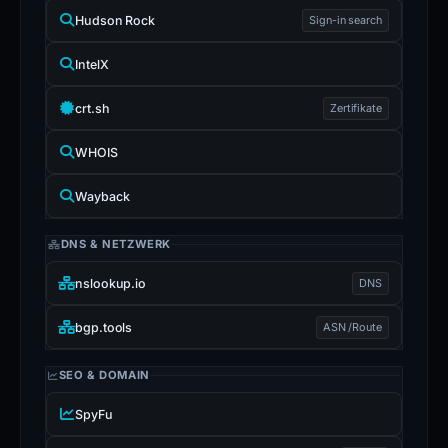
Hudson Rock
Sign-in search
IntelX
crt.sh
Zertifikate
WHOIS
Wayback
DNS & NETZWERK
nslookup.io
DNS
bgp.tools
ASN /Route
SEO & DOMAIN
SpyFu