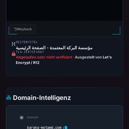
on
Apr
20,
2026
Wayback
at
17:10
SEITENTITEL
UTC.
مؤسسة البركة المعتمدة - الصفحة الرئيسية
TLS-ZERTIFIKAT
Spamhaus
Abgelaufen oder nicht verifiziert
·
Ausgestellt von
Let's
DBL
Encrypt / R12
recorded
no
positive
result
Domain-Intelligenz
on
Jul
13,
domain
2026
at
baraka-motamd.com