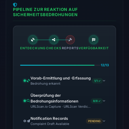
2026
at
PIPELINE ZUR REAKTION AUF
06:31
SICHERHEITSBEDROHUNGEN
UTC.
No
conclusive
timestamped
ENTDECKUNG
CHECKS
REPORTS
VERFÜGBARKEIT
HTTP
response
12/13
is
available;
Vorab-Ermittlung und -Erfassung
1/1 ✓
current
Bedrohung erkannt
reachability
Überprüfung der
is
Bedrohungsinformationen
8/8 ✓
unverified.
URLScan.io Capture · URLScan Verdict · Cloudflare Radar Report 
Other
Notification Records
PENDING
Complaint Draft Available
observations: