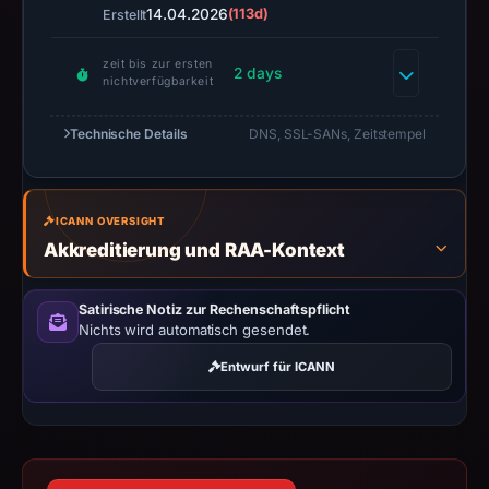
14.04.2026
(113d)
Erstellt
not
establish
zeit bis zur ersten
safety.
2 days
nichtverfügbarkeit
Context:
Technische Details
DNS, SSL-SANs, Zeitstempel
registrar
NameCheap,
Inc.,
ICANN OVERSIGHT
IP
Akkreditierung und RAA-Kontext
address
82.24.19.240,
registration
Satirische Notiz zur Rechenschaftspflicht
Nichts wird automatisch gesendet.
date
Apr
Entwurf für ICANN
14,
2026.
Infrastructure
details