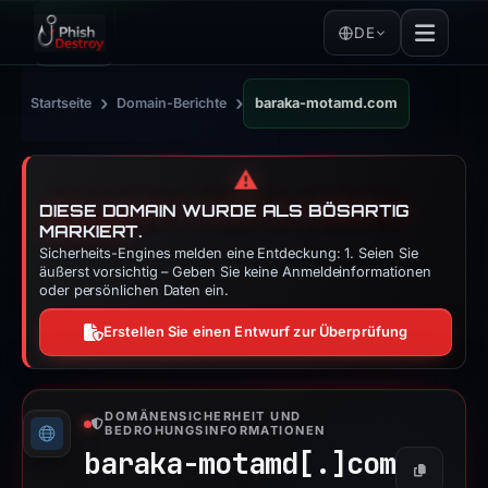
DE
›
›
Startseite
Domain-Berichte
baraka-motamd.com
⚠️
DIESE DOMAIN WURDE ALS BÖSARTIG
MARKIERT.
Sicherheits-Engines melden eine Entdeckung: 1. Seien Sie
äußerst vorsichtig – Geben Sie keine Anmeldeinformationen
oder persönlichen Daten ein.
Erstellen Sie einen Entwurf zur Überprüfung
DOMÄNENSICHERHEIT UND
BEDROHUNGSINFORMATIONEN
baraka-motamd[.]
com
Kopieren