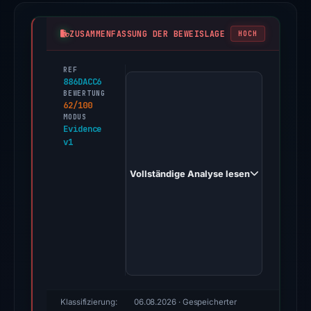
ZUSAMMENFASSUNG DER BEWEISLAGE
HOCH
REF
PhishDestroy
886DACC6
first
BEWERTUNG
62/100
observed
MODUS
baraka-
Evidence
v1
motamd.com
on
Vollständige Analyse lesen
Apr
20,
2026.
Evidence
score:
62/100
(a
triage
Klassifizierung:
06.08.2026
· Gespeicherter