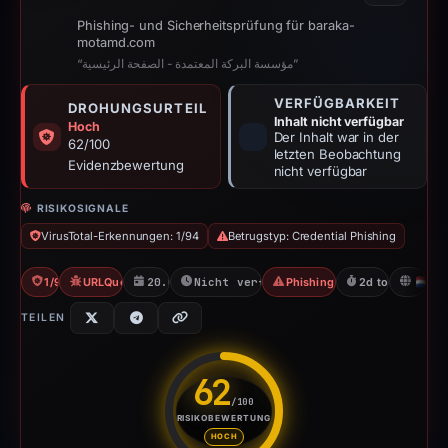
Phishing- und Sicherheitsprüfung für baraka-
motamd.com
“مؤسسة البركة المعتمدة - الصفحة الرئيسية”
VERFÜGBARKEIT
DROHUNGSURTEIL
Inhalt nicht verfügbar
Hoch
Der Inhalt war in der
62/100
letzten Beobachtung
Evidenzbewertung
nicht verfügbar
RISIKOSIGNALE
VirusTotal-Erkennungen: 1/94
Betrugstyp: Credential Phishing
1/94 VT
URLQuery: 2 detections
20.04.2026
Nicht verfügbar seit 23.04.2026
Phishing nach Zugangsdaten
2d to unavailabl
N
TEILEN
62
/100
RISIKOBEWERTUNG
Risikobewertung: 62 von 100. 
HOCH