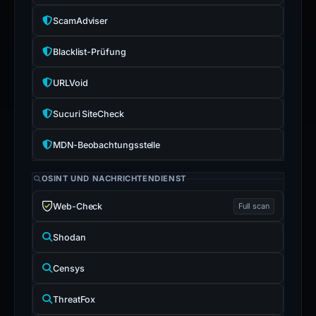
ScamAdviser
Blacklist-Prüfung
URLVoid
Sucuri SiteCheck
MDN-Beobachtungsstelle
OSINT UND NACHRICHTENDIENST
Web-Check
Full scan
Shodan
Censys
ThreatFox