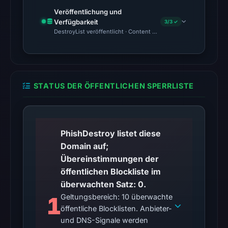
No
Veröffentlichung und
external
Verfügbarkeit
3/3 ✓
blocklist
DestroyList veröffentlicht · Content Observed Unavailable · Zeit
matches
were
recorded
in
STATUS DER ÖFFENTLICHEN SPERRLISTE
the
snapshot
from
Aug
PhishDestroy listet diese
6,
Domain auf;
2026
Übereinstimmungen der
at
öffentlichen Blockliste im
02:20
überwachten Satz: 0.
UTC.
1
Geltungsbereich: 10 überwachte
Google
öffentliche Blocklisten. Anbieter-
und DNS-Signale werden
Safe