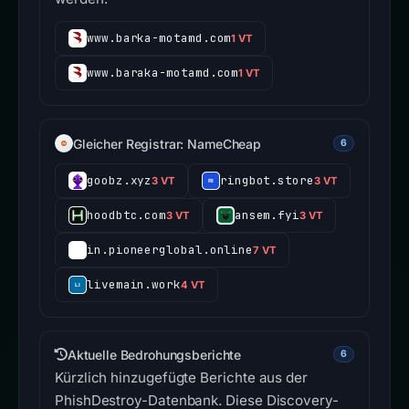
www.barka-motamd.com
1 VT
www.baraka-motamd.com
1 VT
Gleicher Registrar: NameCheap
6
goobz.xyz
ringbot.store
3 VT
3 VT
hoodbtc.com
ansem.fyi
3 VT
3 VT
in.pioneerglobal.online
7 VT
livemain.work
4 VT
Aktuelle Bedrohungsberichte
6
Kürzlich hinzugefügte Berichte aus der
PhishDestroy-Datenbank. Diese Discovery-