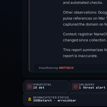
and automated checks.
Other observations: Goog
pulse references on Mar 
captured the domain on Ma
Context: registrar NameCh
changed since collection.
This report summarizes ti
report is inaccurate.
Klassifizierung:
KRITISCH
VIRUSTOTAL
URLQUERY
10 det
1 threat alert
BEOBACHTETER STATUS
200Getarnt · erreichbar