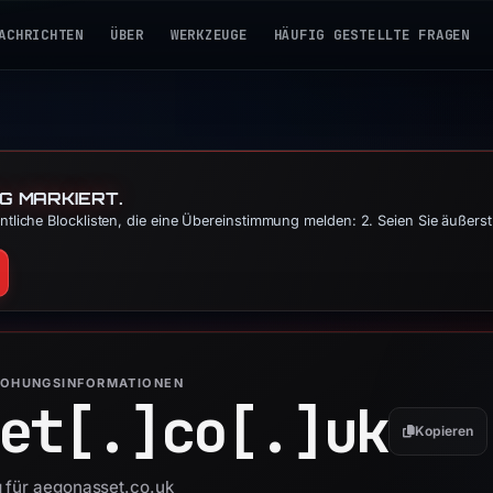
ACHRICHTEN
ÜBER
WERKZEUGE
HÄUFIG GESTELLTE FRAGEN
G MARKIERT.
tliche Blocklisten, die eine Übereinstimmung melden: 2. Seien Sie äußers
ROHUNGSINFORMATIONEN
et[.]
co[.]
uk
Kopieren
g für aegonasset.co.uk