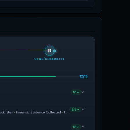
VERFÜGBARKEIT
12/13
1/1 ✓
9/9 ✓
ocklisten · Forensic Evidence Collected · Technical Analysis Recorded
1/1 ✓