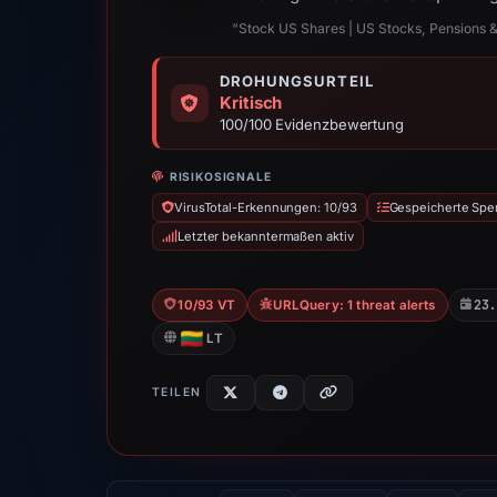
“Stock US Shares | US Stocks, Pensions 
DROHUNGSURTEIL
Kritisch
100/100 Evidenzbewertung
RISIKOSIGNALE
VirusTotal-Erkennungen: 10/93
Gespeicherte Spe
Letzter bekanntermaßen aktiv
23
10/93 VT
URLQuery: 1 threat alerts
LT
TEILEN