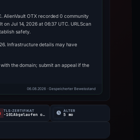
C. AlienVault OTX recorded 0 community
lt on Jul 14, 2026 at 06:37 UTC. URLScan
ablish safety.
26. Infrastructure details may have
with the domain; submit an appeal if the
06.08.2026
· Gespeicherter Beweisstand
TLS-ZERTIFIKAT
ALTER
-101Abgelaufen oder nicht verifiziert d
5 mo