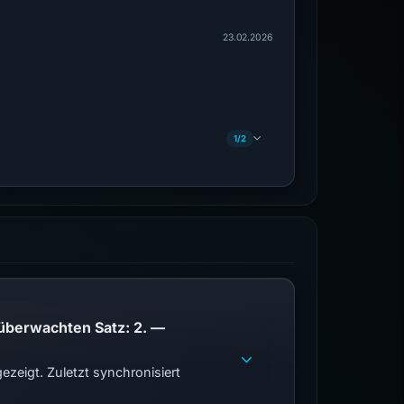
23.02.2026
1/2
PhishDestroy listet diese Domain auf; Übereinstimmungen der öffentlichen Blockliste im überwachten Satz: 2. —
zeigt. Zuletzt synchronisiert