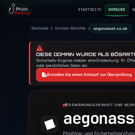
STARTSEITE
DOMAINS
N
›
›
Startseite
Domain-Berichte
aegonasset.co.uk
⚠️
DIESE DOMAIN WURDE ALS BÖSARTI
Sicherheits-Engines melden eine Entdeckung: 10. Öffen
oder persönlichen Daten ein.
Erstellen Sie einen Entwurf zur Überprüfung
DOMÄNENSICHERHEIT UND BED
aegonass
Phishing- und Sicherheitsprüfun