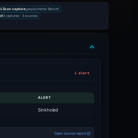
gespeicherter Bericht
LScan capture
3 captures · 3 sources
ot
1 alert
ALERT
Sinkholed
Open source report