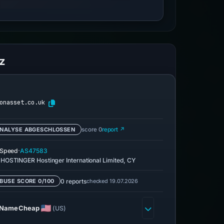
z
onasset.co.uk
NALYSE ABGESCHLOSSEN
score 0
report ↗
·
eSpeed
AS47583
HOSTINGER Hostinger International Limited, CY
0 reports
checked 19.07.2026
BUSE SCORE 0/100
NameCheap
(US)