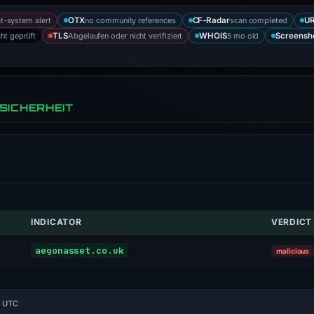
at-system alert
no community references
scan completed
OTX
CF-Radar
UR
cht geprüft
Abgelaufen oder nicht verifiziert
5 mo old
TLS
WHOIS
Screensh
SICHERHEIT
INDICATOR
VERDICT
aegonasset.co.uk
malicious
9 UTC