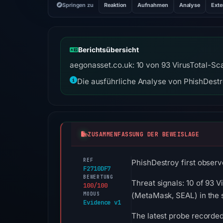
Springen zu
Reaktion
Aufnahmen
Analyse
Exte
Berichtsübersicht
aegonasset.co.uk: 10 von 93 VirusTotal-Sc
Die ausführliche Analyse von PhishDestro
ZUSAMMENFASSUNG DER BEWEISLAGE
REF
PhishDestroy first observ
F2710DF7
BEWERTUNG
Threat signals: 10 of 93 
100/100
MODUS
(MetaMask, SEAL) in the 
Evidence v1
The latest probe recorde