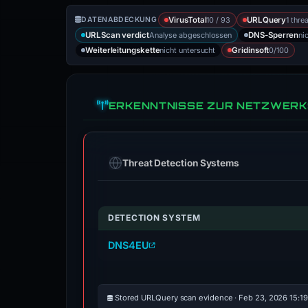
10 / 93
1 thre
DATENABDECKUNG
VirusTotal
URLQuery
Analyse abgeschlossen
ni
URLScan verdict
DNS-Sperren
nicht untersucht
0/100
Weiterleitungskette
Gridinsoft
ERKENNTNISSE ZUR NETZWERK
Threat Detection Systems
DETECTION SYSTEM
DNS4EU
Stored URLQuery scan evidence · Feb 23, 2026 15:1