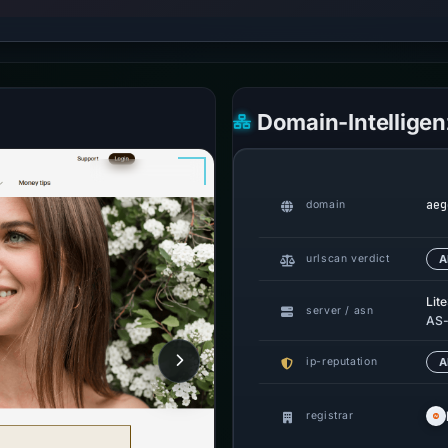
Domain-Intelligen
aeg
domain
urlscan verdict
A
Lit
server / asn
AS-
ip-reputation
A
registrar