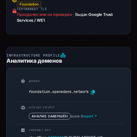
Foundation
СЕРТИФИКАТ TLS
Просрочен или не проверен
·
Выдан
Google Trust
Services / WE1
Аналитика доменов
домен
foundation.openedens.network
urlscan verdict
АНАЛИЗ ЗАВЕРШЁН
score 0
report ↗
сервер / asn