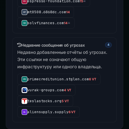
espresso-foundation.com
15
☠
mt0508.6868dc.com
14
solvfinances.com
14
☠
Недавние сообщения об угрозах
4
Недавно добавленные отчёты об угрозах.
Эти ссылки не означают общую
инфраструктуру или одного владельца.
primecreditunion.stglen.com
6 VT
vurak-groups.com
4 VT
teslastocks.org
5 VT
aliensupply.supply
6 VT