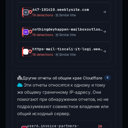
647-101410.weeblysite.com
19 detections
·
Similar title
nothingdeyhappen-mailboxoutlook-validate.weebly.com
19 detections
·
Similar title
https-mail-tiscali-it-logi.weebly.com
18 detections
·
Similar title
Другие отчеты об общем крае Cloudflare
6
Эти отчеты относятся к одному и тому
же общему граничному IP-адресу. Они
помогают при обнаружении отчетов, но не
подразумевают совместное владение или
общий исходный сервер.
user6.invoice-partners-
26