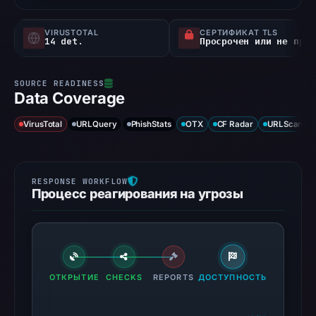
VIRUSTOTAL
СЕРТИФИКАТ TLS
14 det.
Просрочен или не проверен
Data Coverage
VirusTotal
URLQuery
PhishStats
OTX
CF Radar
URLScan ca
Процесс реагирования на угрозы
ОТКРЫТИЕ
CHECKS
REPORTS
ДОСТУПНОСТЬ