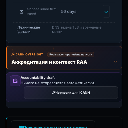
elapsed since first
56 days
report
Технические
DNS, имена TLS и временные
детали
метки
ICANN OVERSIGHT
Registration:
openedens.network
Аккредитация и контекст RAA
Accountability draft
Ничего не отправляется автоматически.
Черновик для ICANN
Пожаловаться на этот домен