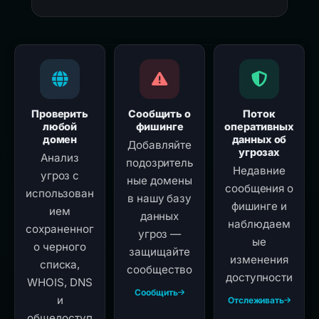
Проверить
Сообщить о
Поток
любой
фишинге
оперативных
домен
данных об
Добавляйте
угрозах
Анализ
подозритель
Недавние
угроз с
ные домены
сообщения о
использован
в нашу базу
фишинге и
ием
данных
наблюдаем
сохраненног
угроз —
ые
о черного
защищайте
изменения
списка,
сообщество
доступности
WHOIS, DNS
Сообщить
и
Отслеживать
общедоступ