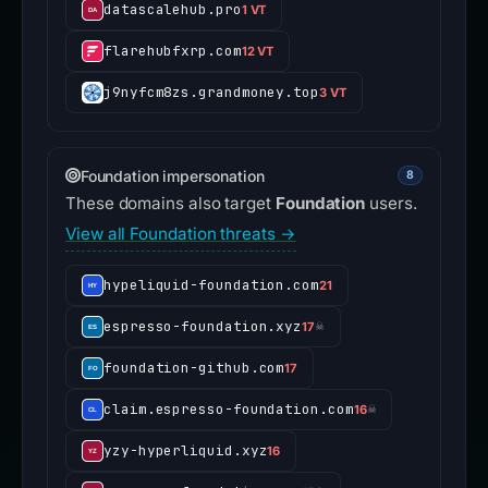
datascalehub.pro
1 VT
flarehubfxrp.com
12 VT
j9nyfcm8zs.grandmoney.top
3 VT
Foundation impersonation
8
These domains also target
Foundation
users.
View all Foundation threats →
hypeliquid-foundation.com
21
espresso-foundation.xyz
17
☠
foundation-github.com
17
claim.espresso-foundation.com
16
☠
yzy-hyperliquid.xyz
16