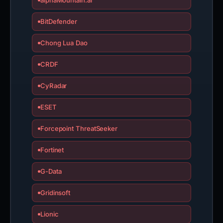
alphaMountain.ai
BitDefender
Chong Lua Dao
CRDF
CyRadar
ESET
Forcepoint ThreatSeeker
Fortinet
G-Data
Gridinsoft
Lionic