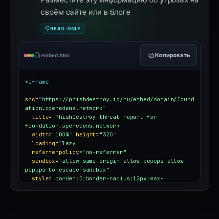
своём сайте или в блоге
READ-ONLY
Копировать
embed.html
<iframe
src
=
"https://phishdestroy.io/ru/embed/domain/found
ation.openedens.network"
title
=
"PhishDestroy threat report for 
foundation.openedens.network"
width
=
"100%"
height
=
"320"
loading
=
"lazy"
referrerpolicy
=
"no-referrer"
sandbox
=
"allow-same-origin allow-popups allow-
popups-to-escape-sandbox"
style
=
"border:0;border-radius:12px;max-
width:100%"
></iframe>