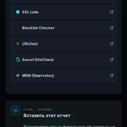
SSL Labs
Blacklist Checker
URLVoid
Sucuri SiteCheck
MDN Observatory
HTML · IFRAME
Вставить этот отчет
Разместите эту информацию об угрозах на