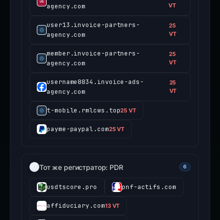
agency.com
VT
user13.invoice-partners-
25
agency.com
VT
member.invoice-partners-
25
agency.com
VT
username8834.invoice-ads-
25
agency.com
VT
t-mobile.rmlcws.top
25 VT
payme-paypal.com
25 VT
Тот же регистратор: PDR
6
usdtscore.pro
pnf-actifs.com
affiduciary.com
13 VT