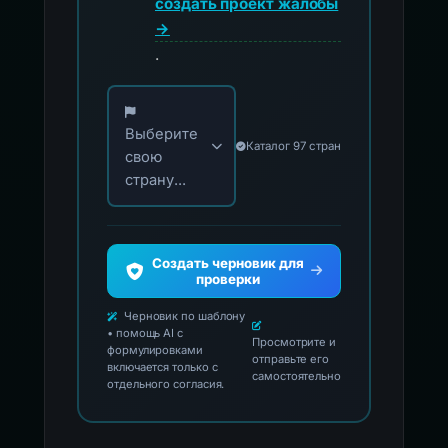
создать проект жалобы
→
.
Выберите свою страну для официальных ко
Выберите
Каталог 97 стран
свою
страну...
Создать черновик для
проверки
Черновик по шаблону
• помощь AI с
Просмотрите и
формулировками
отправьте его
включается только с
самостоятельно
отдельного согласия.