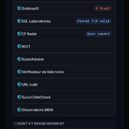
Gridinsoft
0 trust
SSL Laboratoires
Stored TLS valid
CF Radar
Open report
WOT
ScamAdviser
Vérificateur de liste noire
URL nulle
Sucuri SiteCheck
Observatoire MDN
OSINT ET RENSEIGNEMENT