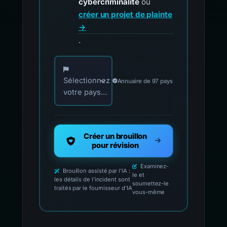
cybercriminalité
ou
créer un projet de plainte
→
.
Choisissez votre pays pour les contacts offici
Sélectionnez
Annuaire de 97 pays
votre pays...
Créer un brouillon
pour révision
Examinez-
Brouillon assisté par l'IA :
le et
les détails de l'incident sont
soumettez-le
traités par le fournisseur d'IA
vous-même