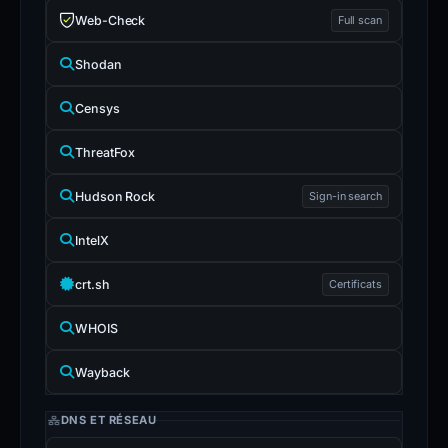
Web-Check
Full scan
Shodan
Censys
ThreatFox
Hudson Rock
Sign-in search
IntelX
crt.sh
Certificats
WHOIS
Wayback
DNS ET RÉSEAU