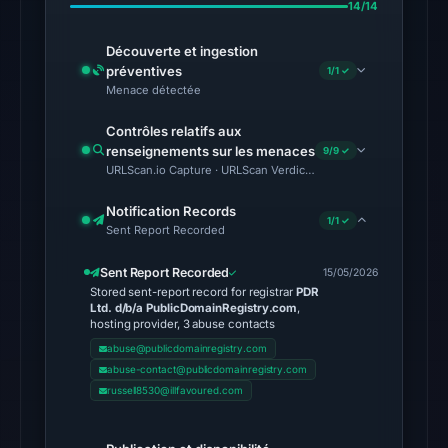
14/14
2026
at
Découverte et ingestion
17:00
préventives
1/1 ✓
UTC.
Menace détectée
External
Contrôles relatifs aux
blocklists:
renseignements sur les menaces
9/9 ✓
2
URLScan.io Capture · URLScan Verdict · Cloudflare Radar Report 
matches
Notification Records
(MetaMask,
1/1 ✓
Sent Report Recorded
SEAL)
in
Sent Report Recorded
15/05/2026
the
Stored sent-report record for registrar
PDR
Ltd. d/b/a PublicDomainRegistry.com
,
snapshot
hosting provider, 3 abuse contacts
from
abuse@publicdomainregistry.com
Aug
abuse-contact@publicdomainregistry.com
7,
russell8530@illfavoured.com
2026
at