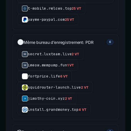
t-mobile.rmlcws.top
25 VT
payme-paypal.com
25 VT
Même bureau d’enregistrement: PDR
6
secret.luxteam.live
2 VT
imeow.mempump.fun
1 VT
fortprice.life
6 VT
squidrouter-launch.live
2 VT
jimothy-coin.xyz
2 VT
install.grandmoney.top
4 VT