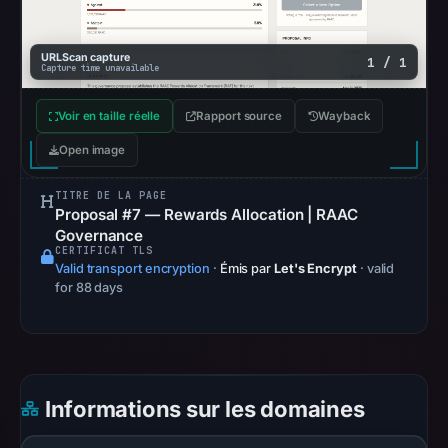
recorded
no
flag
URLScan capture
1 / 1
Capture time unavailable
on
May
Voir en taille réelle
Rapport source
Wayback
15,
Open image
2026
at
TITRE DE LA PAGE
10:08
Proposal #7 — Rewards Allocation | RAAC
UTC.
Governance
CERTIFICAT TLS
AlienVault
Valid transport encryption
·
Émis par
Let's Encrypt
· valid
OTX
for 88 days
recorded
0
community
pulse
references
Informations sur les domaines
on