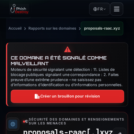
FR
›
›
Accueil
Rapports sur les domaines
proposals-raac.xyz
⚠️
CE DOMAINE A ÉTÉ SIGNALÉ COMME
MALVEILLANT
Moteurs de sécurité signalant une détection : 11. Listes de
blocage publiques signalant une correspondance : 2. Faites
preuve d’une extrême prudence – ne saisissez pas
d’informations d’identification ou d’informations personnelles.
Créer un brouillon pour révision
SÉCURITÉ DES DOMAINES ET RENSEIGNEMENTS
SUR LES MENACES
proposals-raac[.]
xyz