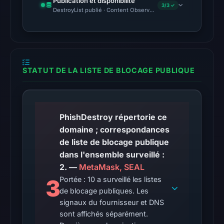
Publication et disponibilité
3/3 ✓
02:20
DestroyList publié · Content Observed Unavailable · Délai avant 
UTC.
The
latest
probe
STATUT DE LA LISTE DE BLOCAGE PUBLIQUE
returned
HTTP
502
PhishDestroy répertorie ce
on
domaine ; correspondances
Aug
de liste de blocage publique
7,
dans l'ensemble surveillé :
2026
2. —
MetaMask, SEAL
at
01:22
3
Portée : 10 a surveillé les listes
de blocage publiques. Les
UTC,
signaux du fournisseur et DNS
so
sont affichés séparément.
content