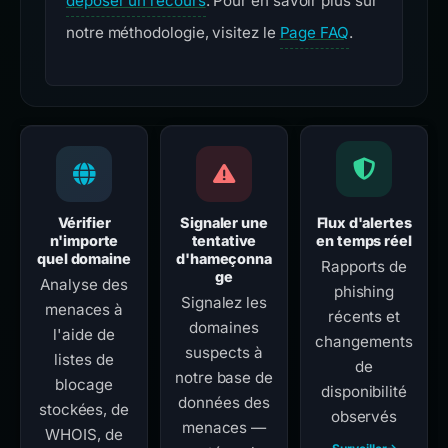
déposer un recours
. Pour en savoir plus sur
notre méthodologie, visitez le
Page FAQ
.
Vérifier
Signaler une
Flux d'alertes
n'importe
tentative
en temps réel
quel domaine
d'hameçonna
Rapports de
ge
Analyse des
phishing
Signalez les
menaces à
récents et
domaines
l'aide de
changements
suspects à
listes de
de
notre base de
blocage
disponibilité
données des
stockées, de
observés
menaces —
WHOIS, de