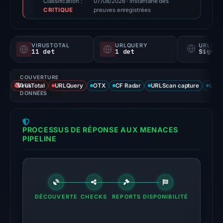
Classification :
07/08/2026
· Instantané des
CRITIQUE
score,
preuves enregistrées
not
a
VIRUSTOTAL
URLQUERY
URLSC
probability).
11 det
1 det
Signal
Threat
COUVERTURE
signals:
VirusTotal
DES
URLQuery
OTX
CF Radar
URLScan capture
URLS
11
DONNÉES
of
91
PROCESSUS DE RÉPONSE AUX MENACES
VirusTotal
PIPELINE
engines
flagged
the
domain
on
DÉCOUVERTE
CHECKS
REPORTS
DISPONIBILITÉ
Jun
26,