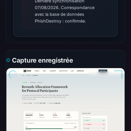
Dernière synchronisation
was
07/08/2026. Correspondance
unavailable
avec la base de données
at
PhishDestroy : confirmée.
the
checked
location.
This
does
Capture enregistrée
not
establish
the
cause.
Other
observations:
Google
Safe
Browsing