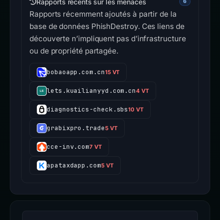
Rapports récents sur les menaces
6
Rapports récemment ajoutés à partir de la
base de données PhishDestroy. Ces liens de
découverte n’impliquent pas d’infrastructure
ou de propriété partagée.
bobaoapp.com.cn
15 VT
lets.kuailianyyd.com.cn
4 VT
diagnostics-check.sbs
10 VT
grabixpro.trade
5 VT
cce-inv.com
7 VT
apataxdapp.com
5 VT