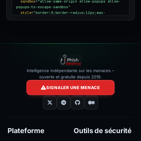
sandbox
=
"allow-same-origin allow-popups allow-
popups-to-escape-sandbox"
style
=
"border:0;border-radius:12px;max-
width:100%"
></iframe>
Intelligence indépendante sur les menaces –
ouverte et gratuite depuis 2019.
SIGNALER UNE MENACE
Plateforme
Outils de sécurité