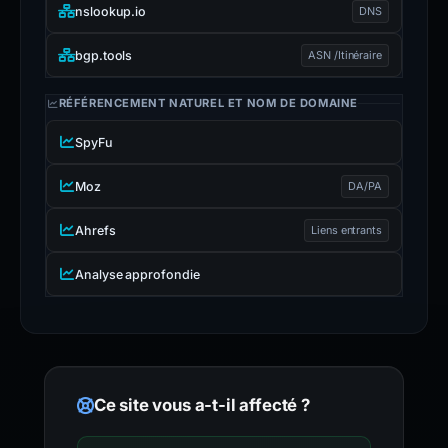
nslookup.io
DNS
bgp.tools
ASN /Itinéraire
RÉFÉRENCEMENT NATUREL ET NOM DE DOMAINE
SpyFu
Moz
DA/PA
Ahrefs
Liens entrants
Analyse approfondie
Ce site vous a-t-il affecté ?