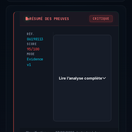
RÉSUMÉ DES PREUVES
CRITIQUE
RÉF.
PhishDestroy
06198113
first
SCORE
95/100
observed
MODE
proposals-
Evidence
v1
raac.xyz
on
Lire l’analyse complète
May
15,
2026.
Evidence
score:
95/100
(a
triage