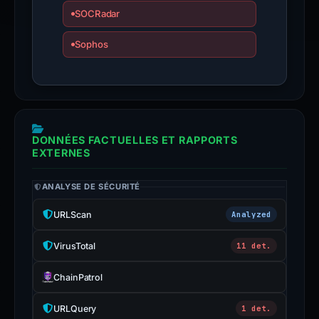
SOCRadar
Sophos
DONNÉES FACTUELLES ET RAPPORTS
EXTERNES
ANALYSE DE SÉCURITÉ
URLScan
Analyzed
VirusTotal
11 det.
ChainPatrol
URLQuery
1 det.