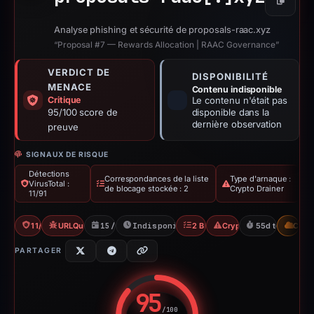
Copier
Analyse phishing et sécurité de proposals-raac.xyz
“Proposal #7 — Rewards Allocation | RAAC Governance”
VERDICT DE
DISPONIBILITÉ
MENACE
Contenu indisponible
Critique
Le contenu n'était pas
95/100 score de
disponible dans la
dernière observation
preuve
SIGNAUX DE RISQUE
Détections
Correspondances de la liste
Type d'arnaque :
VirusTotal :
de blocage stockée : 2
Crypto Drainer
11/91
11/91 VT
URLQuery: 1 detections
15/05/2026
Indisponible depuis 07/08/2026
2 Blocklists
Crypto Drainer
55d to unavail
CDN
PARTAGER
95
/100