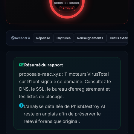
SCORE DE RISQUE
Score de risque : 95 sur 100. 
CRITIQUE
Accéder à
Réponse
Captures
Renseignements
Outils externes
Résumé du rapport
proposals-raac.xyz : 11 moteurs VirusTotal
sur 91 ont signalé ce domaine. Consultez le
DNS, le SSL, le bureau d’enregistrement et
les listes de blocage.
L’analyse détaillée de PhishDestroy AI
reste en anglais afin de préserver le
relevé forensique original.