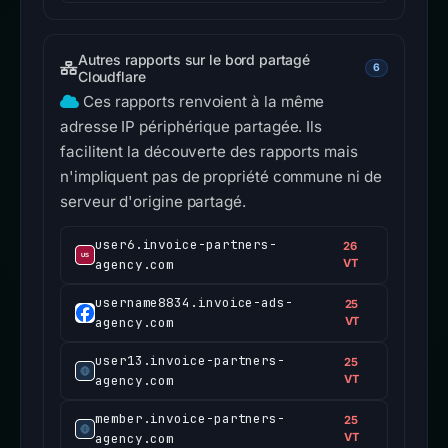
Autres rapports sur le bord partagé
6
Cloudflare
Ces rapports renvoient à la même
adresse IP périphérique partagée. Ils
facilitent la découverte des rapports mais
n'impliquent pas de propriété commune ni de
serveur d'origine partagé.
user6.invoice-partners-
26
agency.com
VT
username8834.invoice-ads-
25
agency.com
VT
user13.invoice-partners-
25
agency.com
VT
member.invoice-partners-
25
agency.com
VT