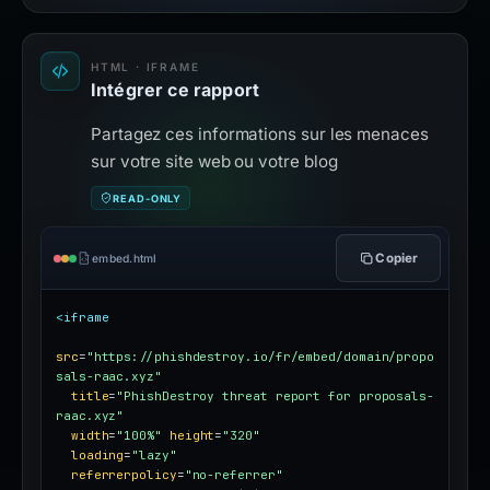
HTML · IFRAME
Intégrer ce rapport
Partagez ces informations sur les menaces
sur votre site web ou votre blog
READ-ONLY
Copier
embed.html
<iframe
src
=
"https://phishdestroy.io/fr/embed/domain/propo
sals-raac.xyz"
title
=
"PhishDestroy threat report for proposals-
raac.xyz"
width
=
"100%"
height
=
"320"
loading
=
"lazy"
referrerpolicy
=
"no-referrer"