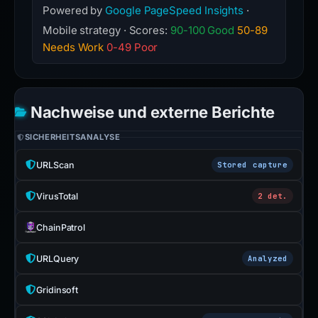
Powered by
Google PageSpeed Insights
·
Mobile strategy · Scores:
90-100 Good
50-89
Needs Work
0-49 Poor
Nachweise und externe Berichte
SICHERHEITSANALYSE
URLScan
Stored capture
VirusTotal
2 det.
ChainPatrol
URLQuery
Analyzed
Gridinsoft