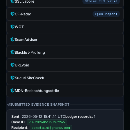
SSL Labore
Stored TLS valid
CF-Radar
Open report
WOT
ScamAdviser
Blacklist-Prüfung
URLVoid
Sucuri SiteCheck
MDN-Beobachtungsstelle
SUBMITTED EVIDENCE SNAPSHOT
Sent:
2026-05-12 15:41:14 UTC
Ledger records:
1
Case ID:
PD-20260512-2F7265
Recipient:
complaint@gname.com