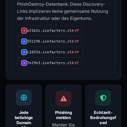
PhishDestroy-Datenbank. Diese Discovery-
Links implizieren keine gemeinsame Nutzung
der Infrastruktur oder des Eigentums.
a31b2c.icefactory.cl
9 VT
35229b.icefactory.cl
9 VT
c18336.icefactory.cl
9 VT
7e29e3.icefactory.cl
8 VT
Jede
Phishing
Echtzeit-
beliebige
melden
Bedrohungsf
Domain
eed
Melden Sie