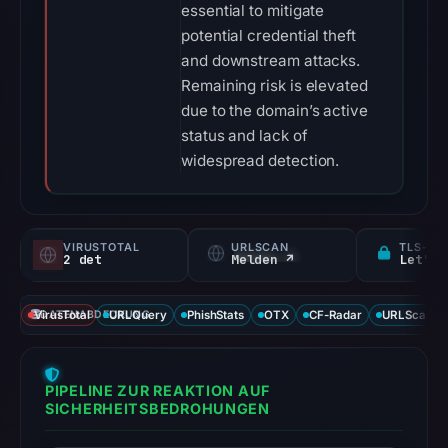
essential to mitigate
potential credential theft
and downstream attacks.
Remaining risk is elevated
due to the domain’s active
status and lack of
widespread detection.
VIRUSTOTAL
URLSCAN
TLS-ZE
2 det
Melden ↗
Let's 
VirusTotal
DATENABDECKUNG
URLQuery
PhishStats
OTX
CF-Radar
URLScan ca
PIPELINE ZUR REAKTION AUF
SICHERHEITSBEDROHUNGEN