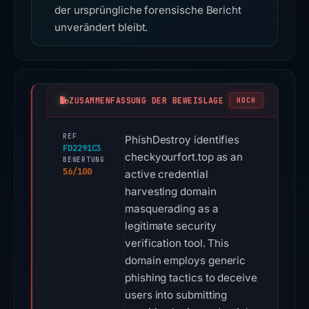
der ursprüngliche forensische Bericht
unverändert bleibt.
ZUSAMMENFASSUNG DER BEWEISLAGE
HOCH
REF
PhishDestroy identifies
FD2291C3
checkyourfort.top as an
BEWERTUNG
56/100
active credential
harvesting domain
masquerading as a
legitimate security
verification tool. This
domain employs generic
phishing tactics to deceive
users into submitting