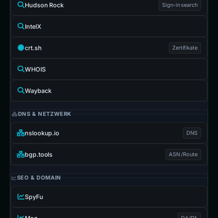
Hudson Rock
Sign-in search
IntelX
crt.sh
Zertifikate
WHOIS
Wayback
DNS & NETZWERK
nslookup.io
DNS
bgp.tools
ASN /Route
SEO & DOMAIN
SpyFu
DA/PA