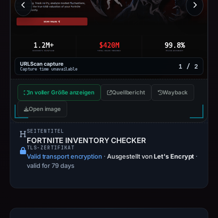
URLScan capture
1 / 2
Capture time unavailable
In voller Größe anzeigen
Quellbericht
Wayback
Open image
SEITENTITEL
FORTNITE INVENTORY CHECKER
TLS-ZERTIFIKAT
Valid transport encryption
·
Ausgestellt von
Let's Encrypt
·
valid for 79 days