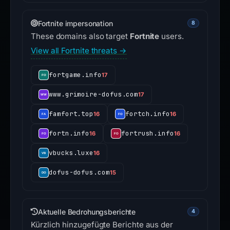
Fortnite impersonation
8
These domains also target
Fortnite
users.
View all Fortnite threats →
fortgame.info
17
www.grimoire-dofus.com
17
famfort.top
fortch.info
16
16
fortn.info
fortrush.info
16
16
vbucks.luxe
16
dofus-dofus.com
15
Aktuelle Bedrohungsberichte
4
Kürzlich hinzugefügte Berichte aus der