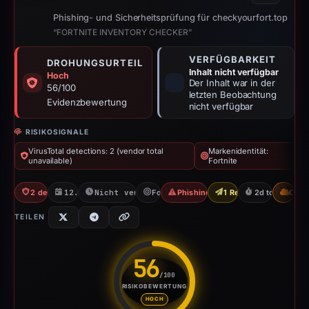
Phishing- und Sicherheitsprüfung für checkyourfort.top
“FORTNITE INVENTORY CHECKER”
VERFÜGBARKEIT
DROHUNGSURTEIL
Inhalt nicht verfügbar
Hoch
Der Inhalt war in der
56/100
letzten Beobachtung
Evidenzbewertung
nicht verfügbar
RISIKOSIGNALE
VirusTotal detections: 2 (vendor total
Markenidentität:
unavailable)
Fortnite
2 detections VT
12.05.2026
Nicht verfügbar seit 15.05.2026
Fortnite
Phishing nach Zugangsdaten
1 Report Sent
2d to unavaila
CDN
TEILEN
56
/100
RISIKOBEWERTUNG
Risikobewertung: 56 von 100. 
HOCH