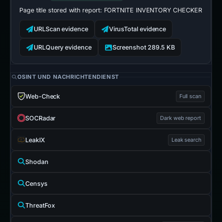
Page title stored with report:
FORTNITE INVENTORY CHECKER
URLScan evidence
VirusTotal evidence
URLQuery evidence
Screenshot 289.5 KB
OSINT UND NACHRICHTENDIENST
Web-Check
Full scan
SOCRadar
Dark web report
LeakIX
Leak search
Shodan
Censys
ThreatFox