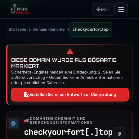
DE
›
›
Startseite
Domain-Berichte
checkyourfort.top
⚠️
DIESE DOMAIN WURDE ALS BÖSARTIG
MARKIERT.
Sicherheits-Engines melden eine Entdeckung: 2. Seien Sie
äußerst vorsichtig – Geben Sie keine Anmeldeinformationen
oder persönlichen Daten ein.
Erstellen Sie einen Entwurf zur Überprüfung
DOMÄNENSICHERHEIT UND
BEDROHUNGSINFORMATIONEN
checkyourfort[.]
top
Kopieren