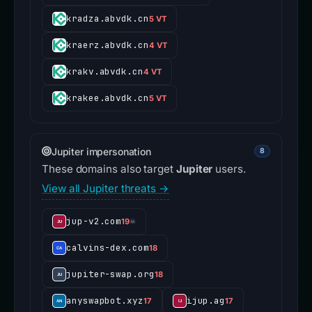
kradza.abvdk.cn
5 VT
kraerz.abvdk.cn
4 VT
krakv.abvdk.cn
4 VT
krakee.abvdk.cn
5 VT
Jupiter impersonation
8
These domains also target
Jupiter
users.
View all Jupiter threats →
jup-v2.com
19
☠
calvins-dex.com
18
jupiter-swap.org
18
anyswapbot.xyz
ijup.ag
17
17