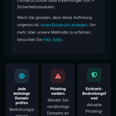
connects.online hatte Erkennungen von 1-
Sicherheitsmodulen.
Wenn Sie glauben, dass diese Auflistung
ungenau ist,
einen Einspruch einlegen
. Um
mehr über unsere Methodik zu erfahren,
besuchen Sie
FAQ-Seite
.
Jede
Phishing
Echtzeit-
beliebige
melden
Bedrohungsf
Domain
eed
Melden Sie
prüfen
Aktuelle
verdächtige
Bedrohungsa
Phishing-
Domains an
nalyse