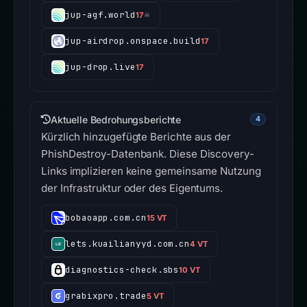
jup-agf.world
17
☠
jup-airdrop.onspace.build
17
jup-drop.live
17
Aktuelle Bedrohungsberichte
4
Kürzlich hinzugefügte Berichte aus der
PhishDestroy-Datenbank. Diese Discovery-
Links implizieren keine gemeinsame Nutzung
der Infrastruktur oder des Eigentums.
bobaoapp.com.cn
15 VT
lets.kuailianyyd.com.cn
4 VT
diagnostics-check.sbs
10 VT
grabixpro.trade
5 VT