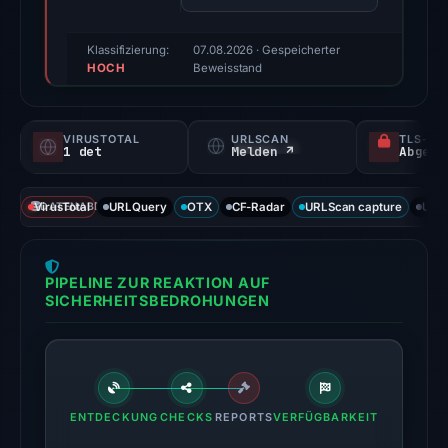
Evidence
score:
Klassifizierung:
07.08.2026
· Gespeicherter
HOCH
56/100
Beweisstand
(a
triage
VIRUSTOTAL
URLSCAN
TLS-ZE
score,
1 det
Melden ↗
not
a
VirusTotal
DATENABDECKUNG
URLQuery
OTX
CF-Radar
URLScan capture
URLS
probability).
Threat
PIPELINE ZUR REAKTION AUF
signals:
SICHERHEITSBEDROHUNGEN
1
of
93
VirusTotal
engines
ENTDECKUNG
CHECKS
REPORTS
VERFÜGBARKEIT
flagged