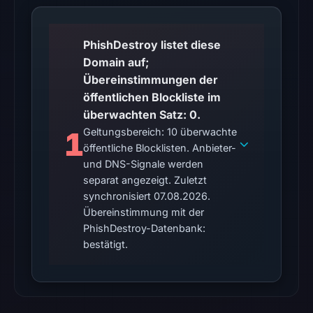
UTC.
The
PhishDestroy listet diese
latest
Domain auf;
probe
Übereinstimmungen der
returned
öffentlichen Blockliste im
HTTP
überwachten Satz: 0.
502
1
Geltungsbereich: 10 überwachte
on
öffentliche Blocklisten. Anbieter-
Aug
und DNS-Signale werden
7,
separat angezeigt. Zuletzt
synchronisiert 07.08.2026.
2026
Übereinstimmung mit der
at
PhishDestroy-Datenbank:
01:18
bestätigt.
UTC,
so
content
was