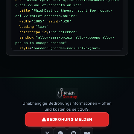
g-api-v2-wallet-connects.online"
title
=
"PhishDestroy threat report for jup.ag-
api-v2-wallet-connects.online"
width
=
"100%"
height
=
"320"
loading
=
"lazy"
referrerpolicy
=
"no-referrer"
sandbox
=
"allow-same-origin allow-popups allow-
popups-to-escape-sandbox"
style
=
"border:0;border-radius:12px;max-
width:100%"
></iframe>
Unabhängige Bedrohungsinformationen – offen
und kostenlos seit 2019.
BEDROHUNG MELDEN