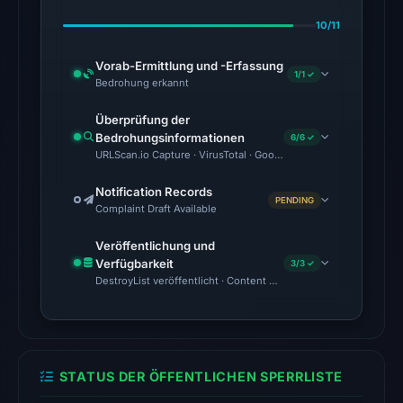
the
10/11
domain
on
Vorab-Ermittlung und -Erfassung
1/1 ✓
Feb
Bedrohung erkannt
25,
Überprüfung der
2026
Bedrohungsinformationen
6/6 ✓
at
URLScan.io Capture · VirusTotal · Google Safe Browsing · Brand
01:17
UTC.
Notification Records
PENDING
Complaint Draft Available
Spamhaus
DBL:
Veröffentlichung und
DBL_PHISH
Verfügbarkeit
3/3 ✓
on
DestroyList veröffentlicht · Content Observed Unavailable · Zeit
Jul
14,
2026
at
STATUS DER ÖFFENTLICHEN SPERRLISTE
02:37