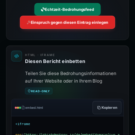
Echtzeit-Bedrohungsfeed
Einspruch gegen diesen Eintrag einlegen
HTML · IFRAME
Diesen Bericht einbetten
Teilen Sie diese Bedrohungsinformationen
auf Ihrer Website oder in Ihrem Blog
READ-ONLY
Kopieren
embed.html
<iframe
src
=
"https://phishdestroy.io/de/embed/domain/jup.a