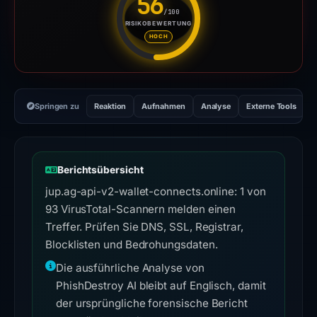
56
/100
RISIKOBEWERTUNG
Risikobewertung: 56 von 100. 
HOCH
Springen zu
Reaktion
Aufnahmen
Analyse
Externe Tools
H
Berichtsübersicht
jup.ag-api-v2-wallet-connects.online: 1 von
93 VirusTotal-Scannern melden einen
Treffer. Prüfen Sie DNS, SSL, Registrar,
Blocklisten und Bedrohungsdaten.
Die ausführliche Analyse von
PhishDestroy AI bleibt auf Englisch, damit
der ursprüngliche forensische Bericht