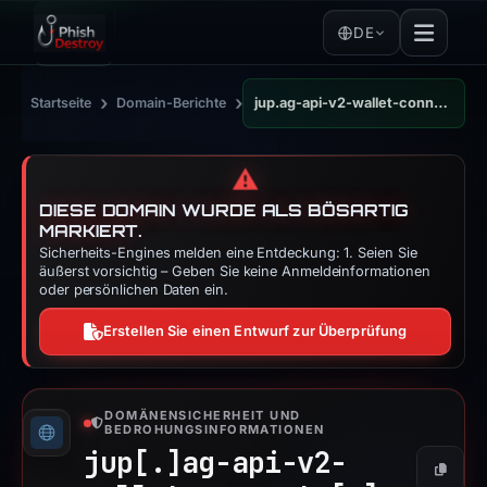
DE
›
›
Startseite
Domain-Berichte
jup.ag-api-v2-wallet-connects.online
⚠️
DIESE DOMAIN WURDE ALS BÖSARTIG
MARKIERT.
Sicherheits-Engines melden eine Entdeckung: 1. Seien Sie
äußerst vorsichtig – Geben Sie keine Anmeldeinformationen
oder persönlichen Daten ein.
Erstellen Sie einen Entwurf zur Überprüfung
DOMÄNENSICHERHEIT UND
BEDROHUNGSINFORMATIONEN
jup[.]
ag-api-v2-
Kopier