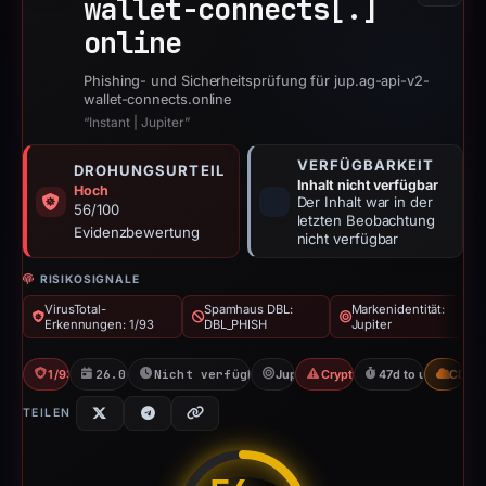
wallet-connects[.]
online
Phishing- und Sicherheitsprüfung für jup.ag-api-v2-
wallet-connects.online
“Instant | Jupiter”
VERFÜGBARKEIT
DROHUNGSURTEIL
Inhalt nicht verfügbar
Hoch
Der Inhalt war in der
56/100
letzten Beobachtung
Evidenzbewertung
nicht verfügbar
RISIKOSIGNALE
VirusTotal-
Spamhaus DBL:
Markenidentität:
Erkennungen: 1/93
DBL_PHISH
Jupiter
1/93 VT
26.02.2026
Nicht verfügbar seit 15.04.2026
Jupiter
Crypto Scam
47d to unavailabl
CDN
TEILEN