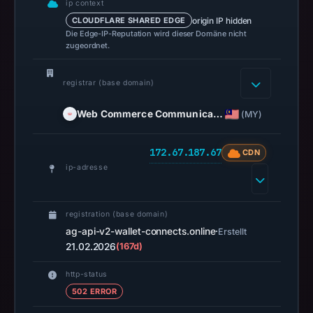
on
ip context
Mar
origin IP hidden
CLOUDFLARE SHARED EDGE
Die Edge-IP-Reputation wird dieser Domäne nicht
3,
zugeordnet.
2026
at
registrar (base domain)
04:14
UTC.
Web Commerce Communica…
(MY)
AlienVault
OTX
172.67.187.67
CDN
recorded
ip-adresse
0
community
pulse
registration (base domain)
references
ag-api-v2-wallet-connects.online
·
Erstellt
on
21.02.2026
(167d)
Mar
http-status
1,
502 ERROR
2026