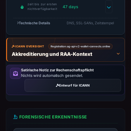
at
zeit bis zur ersten
47 days
02:57
nichtverfügbarkeit
UTC.
Technische Details
A
DNS, SSL-SANs, Zeitstempel
URLScan
capture
is
ICANN OVERSIGHT
Registration:
ag-api-v2-wallet-connects.online
available,
Akkreditierung und RAA-Kontext
but
no
Satirische Notiz zur Rechenschaftspflicht
capture
Nichts wird automatisch gesendet.
timestamp
Entwurf für ICANN
was
recorded.
Negative
or
FORENSISCHE ERKENNTNISSE
missing
results