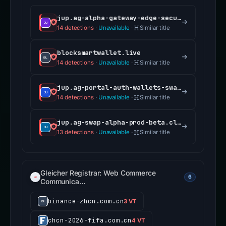
jup.ag-alpha-gateway-edge-secure.cloud
14 detections
·
Unavailable
·
Similar title
blocksmartwallet.live
14 detections
·
Unavailable
·
Similar title
jup.ag-portal-auth-wallets-swap.cloud
14 detections
·
Unavailable
·
Similar title
jup.ag-swap-alpha-prod-beta.cloud
13 detections
·
Unavailable
·
Similar title
Gleicher Registrar: Web Commerce
6
Communica…
binance-zhcn.com.cn
3 VT
chcn-2026-fifa.com.cn
4 VT