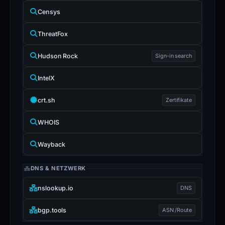
Censys
ThreatFox
Hudson Rock
Sign-in search
IntelX
crt.sh
Zertifikate
WHOIS
Wayback
DNS & NETZWERK
nslookup.io
DNS
bgp.tools
ASN /Route