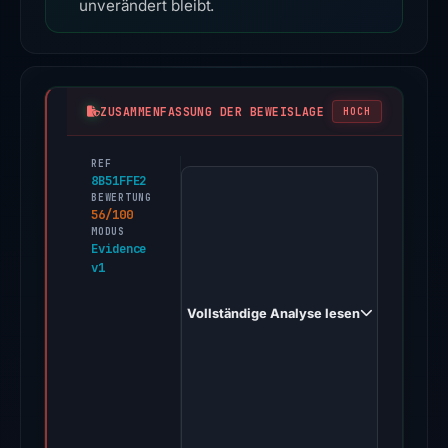
unverändert bleibt.
ZUSAMMENFASSUNG DER BEWEISLAGE
HOCH
REF
PhishDestroy
8B51FFE2
first
BEWERTUNG
56/100
observed
MODUS
jup.ag-
Evidence
v1
api-
v2-
Vollständige Analyse lesen
wallet-
connects.online
on
Feb
26,
2026.