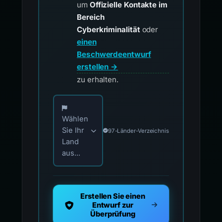
um
Offizielle Kontakte im
Bereich
Cyberkriminalität
oder
einen
Beschwerdeentwurf
erstellen →
zu erhalten.
Wählen Sie Ihr Land für offizielle Meldekontak
Wählen
Sie Ihr
97-Länder-Verzeichnis
Land
aus...
Erstellen Sie einen
Entwurf zur
Überprüfung