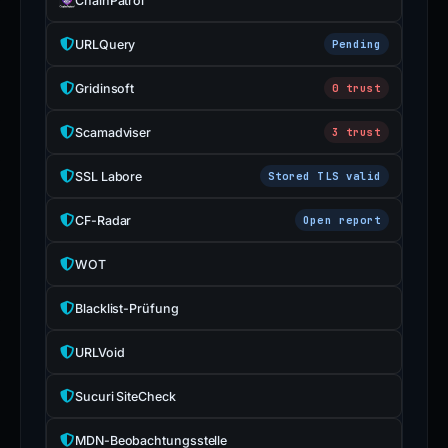
ChainPatrol
URLQuery
Pending
Gridinsoft
0 trust
Scamadviser
3 trust
SSL Labore
Stored TLS valid
CF-Radar
Open report
WOT
Blacklist-Prüfung
URLVoid
Sucuri SiteCheck
MDN-Beobachtungsstelle