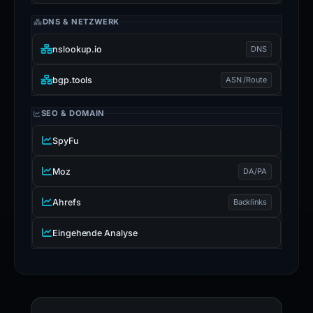
DNS & NETZWERK
nslookup.io
DNS
bgp.tools
ASN /Route
SEO & DOMAIN
SpyFu
Moz
DA/PA
Ahrefs
Backlinks
Eingehende Analyse