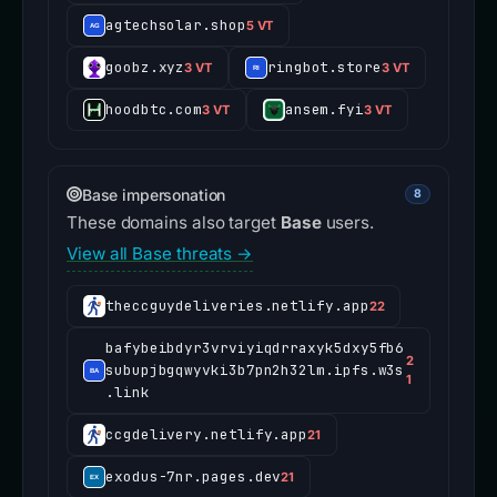
agtechsolar.shop
5 VT
goobz.xyz
ringbot.store
3 VT
3 VT
hoodbtc.com
ansem.fyi
3 VT
3 VT
Base impersonation
8
These domains also target
Base
users.
View all Base threats →
theccguydeliveries.netlify.app
22
bafybeibdyr3vrviyiqdrraxyk5dxy5fb6
2
subupjbgqwyvki3b7pn2h32lm.ipfs.w3s
1
.link
ccgdelivery.netlify.app
21
exodus-7nr.pages.dev
21