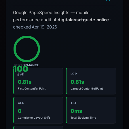
with
Google PageSpeed Insights — mobile
the
performance audit of
digitalassetguide.online
·
domain;
checked Apr 19, 2026
submit
an
appeal
if
the
report
PERFORMANCE
100
is
FCP
LCP
GOOD
inaccurate.
0.81s
0.81s
First Contentful Paint
Largest Contentful Paint
CLS
TBT
0
0ms
Cumulative Layout Shift
Total Blocking Time