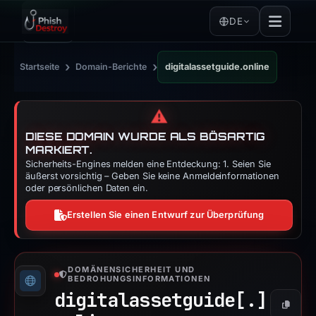
DE
›
›
Startseite
Domain-Berichte
digitalassetguide.online
⚠️
DIESE DOMAIN WURDE ALS BÖSARTIG
MARKIERT.
Sicherheits-Engines melden eine Entdeckung: 1. Seien Sie
äußerst vorsichtig – Geben Sie keine Anmeldeinformationen
oder persönlichen Daten ein.
Erstellen Sie einen Entwurf zur Überprüfung
DOMÄNENSICHERHEIT UND
BEDROHUNGSINFORMATIONEN
digitalassetguide[.]
Kopier