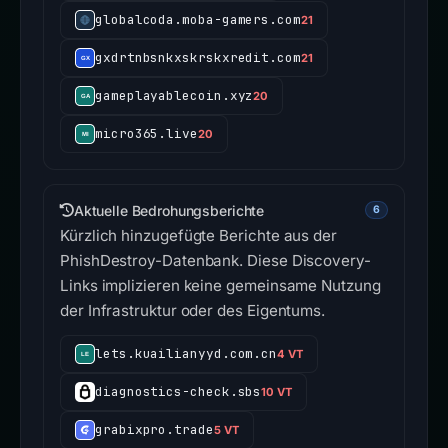
globalcoda.moba-gamers.com
21
gxdrtnbsnkxskrskxredit.com
21
gameplayablecoin.xyz
20
micro365.live
20
Aktuelle Bedrohungsberichte
6
Kürzlich hinzugefügte Berichte aus der
PhishDestroy-Datenbank. Diese Discovery-
Links implizieren keine gemeinsame Nutzung
der Infrastruktur oder des Eigentums.
lets.kuailianyyd.com.cn
4 VT
diagnostics-check.sbs
10 VT
grabixpro.trade
5 VT