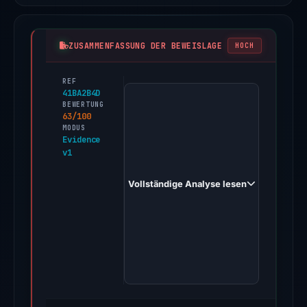
ZUSAMMENFASSUNG DER BEWEISLAGE
HOCH
REF
PhishDestroy
41BA2B4D
first
BEWERTUNG
63/100
observed
MODUS
digitalassetguide.online
Evidence
v1
on
Apr
Vollständige Analyse lesen
19,
2026.
Evidence
score:
63/100
(a
triage