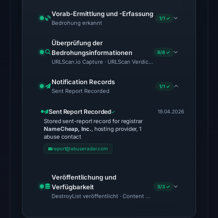
at
Vorab-Ermittlung und -Erfassung
1/1 ✓
02:06
Bedrohung erkannt
UTC.
Überprüfung der
Bedrohungsinformationen
The
8/8 ✓
URLScan.io Capture · URLScan Verdict · Cloudflare Radar Report
latest
probe
Notification Records
1/1 ✓
returned
Sent Report Recorded
HTTP
Sent Report Recorded
19.04.2026
502
Stored sent-report record for registrar
on
NameCheap, Inc.
, hosting provider, 1
abuse contact
Aug
report@abuseradar.com
7,
2026
at
Veröffentlichung und
01:14
Verfügbarkeit
3/3 ✓
DestroyList veröffentlicht · Content Observed Unavailable · Zeit
UTC,
so