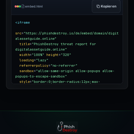
Kopieren
embed.html
<iframe
src
=
"https://phishdestroy.io/de/embed/domain/digit
alassetguide.online"
title
=
"PhishDestroy threat report for 
digitalassetguide.online"
width
=
"100%"
height
=
"320"
loading
=
"lazy"
referrerpolicy
=
"no-referrer"
sandbox
=
"allow-same-origin allow-popups allow-
popups-to-escape-sandbox"
style
=
"border:0;border-radius:12px;max-
width:100%"
></iframe>