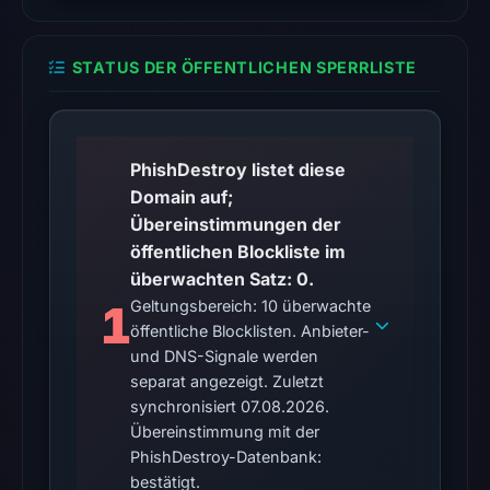
content
was
unavailable
STATUS DER ÖFFENTLICHEN SPERRLISTE
at
the
checked
PhishDestroy listet diese
location.
Domain auf;
This
Übereinstimmungen der
does
öffentlichen Blockliste im
not
überwachten Satz: 0.
establish
1
Geltungsbereich: 10 überwachte
the
öffentliche Blocklisten. Anbieter-
cause.
und DNS-Signale werden
separat angezeigt. Zuletzt
Other
synchronisiert 07.08.2026.
observations:
Übereinstimmung mit der
No
PhishDestroy-Datenbank:
external
bestätigt.