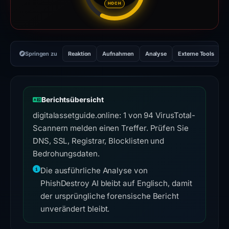
HOCH
Springen zu
Reaktion
Aufnahmen
Analyse
Externe Tools
H
Berichtsübersicht
digitalassetguide.online: 1 von 94 VirusTotal-
Scannern melden einen Treffer. Prüfen Sie
DNS, SSL, Registrar, Blocklisten und
Bedrohungsdaten.
Die ausführliche Analyse von
PhishDestroy AI bleibt auf Englisch, damit
der ursprüngliche forensische Bericht
unverändert bleibt.