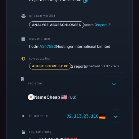
digitalassetguide.online
19,
2026
urlscan verdict
at
ANALYSE ABGESCHLOSSEN
score 0
report ↗
16:54
UTC.
server / asn
Spamhaus
·
hcdn
AS47583
Hostinger International Limited
DBL
recorded
ip-reputation
no
2 reports
checked 13.07.2026
ABUSE SCORE 3/100
positive
result
registrar
on
Jul
NameCheap
(US)
13,
2026
92.113.23.110
ip-adresse
at
18:35
registrierung
UTC.