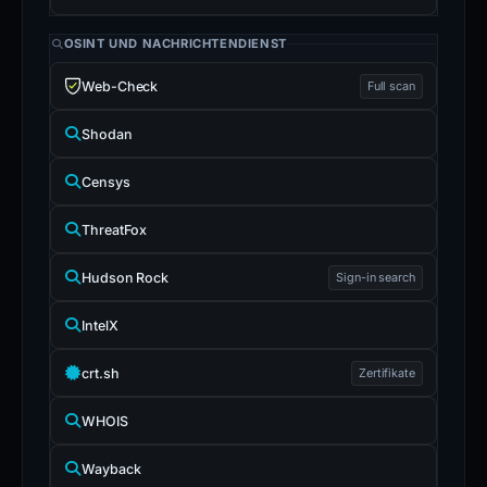
OSINT UND NACHRICHTENDIENST
Web-Check
Full scan
Shodan
Censys
ThreatFox
Hudson Rock
Sign-in search
IntelX
crt.sh
Zertifikate
WHOIS
Wayback