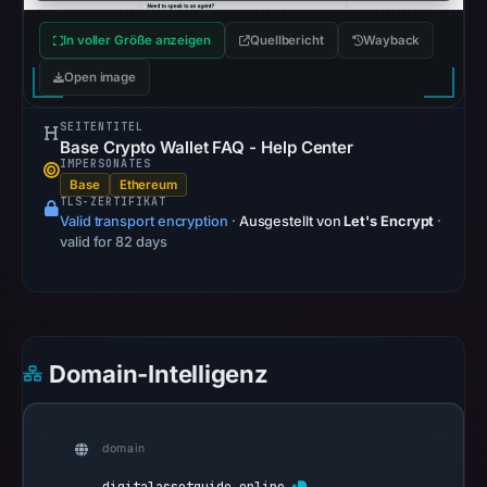
no
flag
In voller Größe anzeigen
Quellbericht
Wayback
on
Open image
Apr
19,
SEITENTITEL
2026
Base Crypto Wallet FAQ - Help Center
IMPERSONATES
at
Base
Ethereum
16:54
TLS-ZERTIFIKAT
Valid transport encryption
·
Ausgestellt von
Let's Encrypt
·
UTC.
valid for 82 days
AlienVault
OTX
recorded
0
community
Domain-Intelligenz
pulse
references
on
domain
Apr