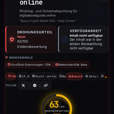
online
Phishing- und Sicherheitsprüfung für
digitalassetguide.online
“Base Crypto Wallet FAQ - Help Center”
VERFÜGBARKEIT
DROHUNGSURTEIL
Inhalt nicht verfügbar
Hoch
Der Inhalt war in der
63/100
letzten Beobachtung
Evidenzbewertung
nicht verfügbar
RISIKOSIGNALE
VirusTotal-Erkennungen: 1/94
Markenidentität: Base
1/94 VT
19.04.2026
Nicht verfügbar seit 23.04.2026
Base
Brand Impersonation
3d to unavailable
D
TEILEN
63
/100
RISIKOBEWERTUNG
Risikobewertung: 63 von 100. 