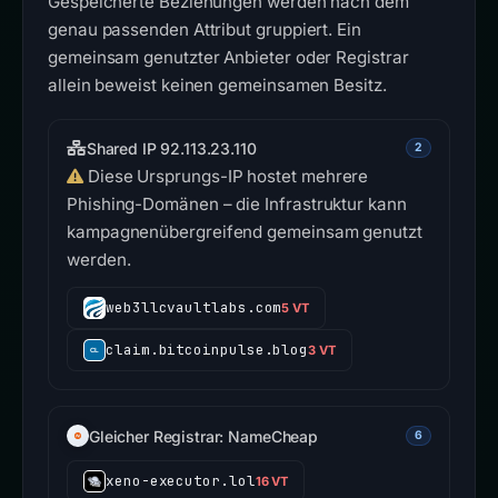
Gespeicherte Beziehungen werden nach dem
genau passenden Attribut gruppiert. Ein
gemeinsam genutzter Anbieter oder Registrar
allein beweist keinen gemeinsamen Besitz.
Shared IP 92.113.23.110
2
Diese Ursprungs-IP hostet mehrere
Phishing-Domänen – die Infrastruktur kann
kampagnenübergreifend gemeinsam genutzt
werden.
web3llcvaultlabs.com
5 VT
claim.bitcoinpulse.blog
3 VT
Gleicher Registrar: NameCheap
6
xeno-executor.lol
16 VT