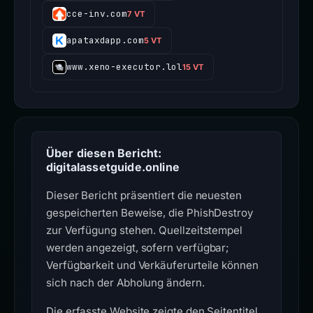
cce-inv.com
7 VT
apataxdapp.com
5 VT
www.xeno-executor.lol
15 VT
Über diesen Bericht:
digitalassetguide.online
Dieser Bericht präsentiert die neuesten
gespeicherten Beweise, die PhishDestroy
zur Verfügung stehen. Quellzeitstempel
werden angezeigt, sofern verfügbar;
Verfügbarkeit und Verkäuferurteile können
sich nach der Abholung ändern.
Die erfasste Website zeigte den Seitentitel