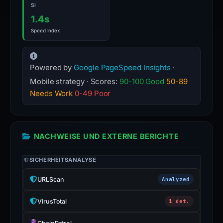
SI
1.4s
Speed Index
Powered by
Google PageSpeed Insights
·
Mobile strategy · Scores:
90-100 Good
50-89
Needs Work
0-49 Poor
NACHWEISE UND EXTERNE BERICHTE
SICHERHEITSANALYSE
URLScan
Analyzed
VirusTotal
1 det.