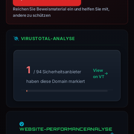
details
may
Reichen Sie Beweismaterial ein und helfen Sie mit,
andere zu schützen
have
changed
since
VIRUSTOTAL-ANALYSE
collection.
This
report
summarizes
1
View
/ 94 Sicherheitsanbieter
time-
on VT
bound
haben diese Domain markiert
observations,
not
a
live
guarantee.
Avoid
WEBSITE-PERFORMANCEANALYSE
interacting