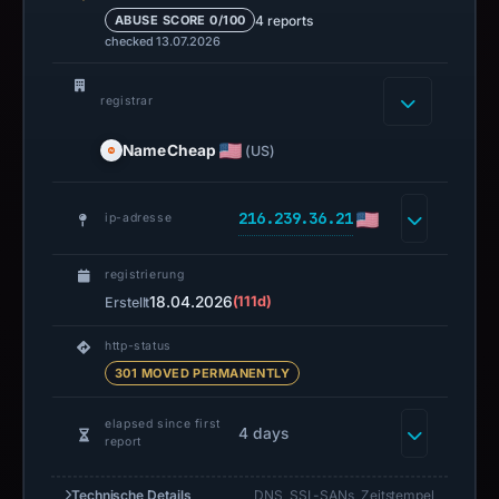
4 reports
ABUSE SCORE 0/100
checked 13.07.2026
registrar
NameCheap
(US)
216.239.36.21
ip-adresse
registrierung
18.04.2026
(111d)
Erstellt
http-status
301 MOVED PERMANENTLY
elapsed since first
4 days
report
Technische Details
DNS, SSL-SANs, Zeitstempel