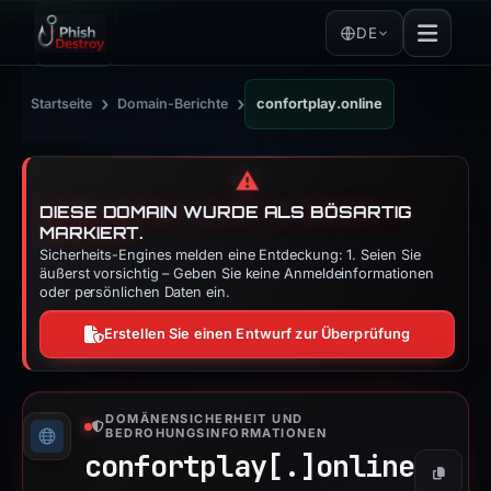
DE
›
›
Startseite
Domain-Berichte
confortplay.online
⚠️
DIESE DOMAIN WURDE ALS BÖSARTIG
MARKIERT.
Sicherheits-Engines melden eine Entdeckung: 1. Seien Sie
äußerst vorsichtig – Geben Sie keine Anmeldeinformationen
oder persönlichen Daten ein.
Erstellen Sie einen Entwurf zur Überprüfung
DOMÄNENSICHERHEIT UND
BEDROHUNGSINFORMATIONEN
confortplay[.]
online
Kopiere