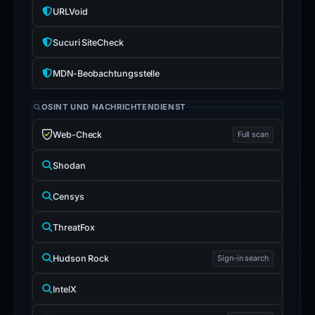
URLVoid
Sucuri SiteCheck
MDN-Beobachtungsstelle
OSINT UND NACHRICHTENDIENST
Web-Check
Full scan
Shodan
Censys
ThreatFox
Hudson Rock
Sign-in search
IntelX