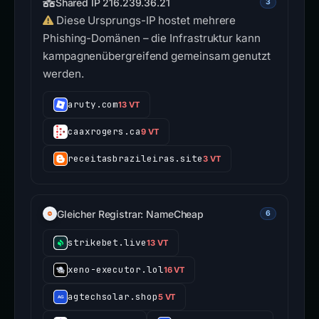
Shared IP 216.239.36.21
3
Diese Ursprungs-IP hostet mehrere
Phishing-Domänen – die Infrastruktur kann
kampagnenübergreifend gemeinsam genutzt
werden.
aruty.com
13 VT
caaxrogers.ca
9 VT
receitasbrazileiras.site
3 VT
Gleicher Registrar: NameCheap
6
strikebet.live
13 VT
xeno-executor.lol
16 VT
agtechsolar.shop
5 VT