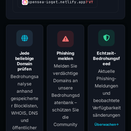
opensea-ioget.netlify.app
7 VT
Jede
Phishing
Echtzeit-
beliebige
melden
Bedrohungsf
Domain
eed
Melden Sie
prüfen
Aktuelle
verdächtige
Bedrohungsa
Phishing-
Domains an
nalyse
Meldungen
unsere
anhand
und
Bedrohungsd
gespeicherte
beobachtete
atenbank –
r Blocklisten,
Verfügbarkeit
schützen Sie
WHOIS, DNS
sänderungen
die
und
Community
Überwachen
öffentlicher