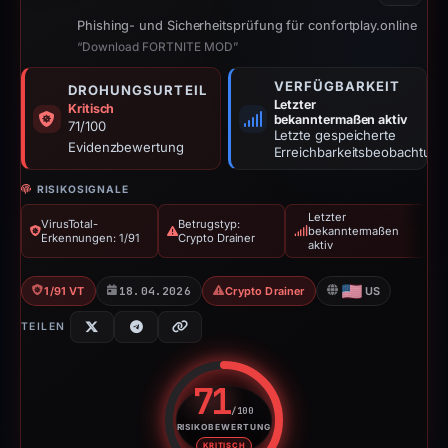
Phishing- und Sicherheitsprüfung für confortplay.online
“Download FORTNITE MOD”
VERFÜGBARKEIT
DROHUNGSURTEIL
Letzter
Kritisch
bekanntermaßen aktiv
71/100
Letzte gespeicherte
Evidenzbewertung
Erreichbarkeitsbeobachtung
RISIKOSIGNALE
Letzter
VirusTotal-
Betrugstyp:
bekanntermaßen
Erkennungen: 1/91
Crypto Drainer
aktiv
1/91 VT
18.04.2026
Crypto Drainer
US
TEILEN
71
/100
RISIKOBEWERTUNG
Risikobewertung: 71 von 100. R
KRITISCH