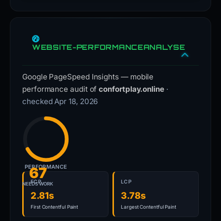
WEBSITE-PERFORMANCEANALYSE
Google PageSpeed Insights — mobile
performance audit of
confortplay.online
·
checked Apr 18, 2026
PERFORMANCE
67
FCP
LCP
NEEDS WORK
2.81s
3.78s
First Contentful Paint
Largest Contentful Paint