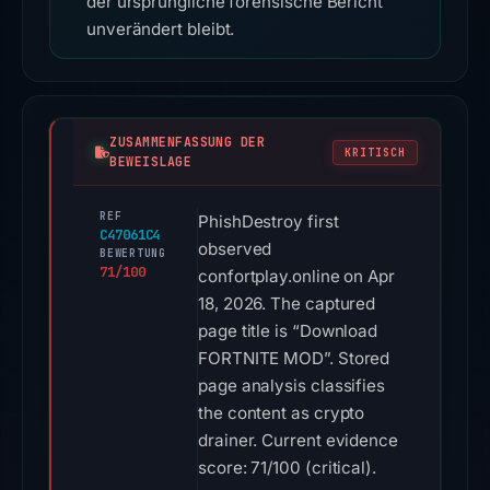
der ursprüngliche forensische Bericht
unverändert bleibt.
ZUSAMMENFASSUNG DER
KRITISCH
BEWEISLAGE
REF
PhishDestroy first
C47061C4
observed
BEWERTUNG
71/100
confortplay.online on Apr
18, 2026. The captured
page title is “Download
FORTNITE MOD”. Stored
page analysis classifies
the content as crypto
drainer. Current evidence
score: 71/100 (critical).