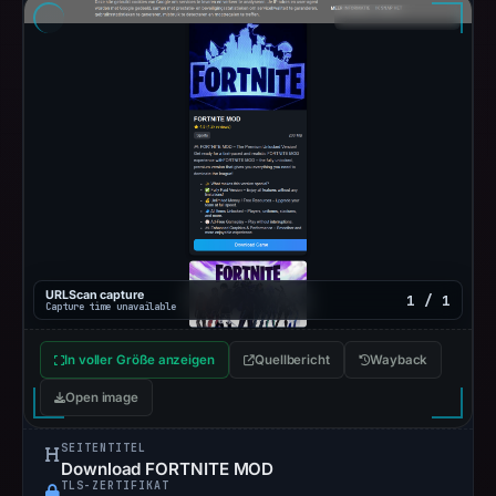
URLScan capture
1 / 1
Capture time unavailable
In voller Größe anzeigen
Quellbericht
Wayback
Open image
SEITENTITEL
Download FORTNITE MOD
TLS-ZERTIFIKAT