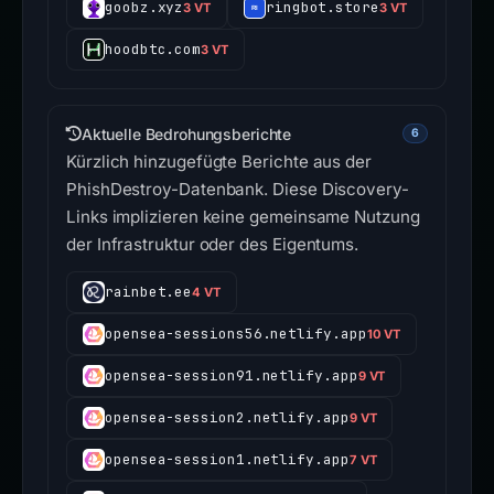
goobz.xyz
ringbot.store
3 VT
3 VT
hoodbtc.com
3 VT
Aktuelle Bedrohungsberichte
6
Kürzlich hinzugefügte Berichte aus der
PhishDestroy-Datenbank. Diese Discovery-
Links implizieren keine gemeinsame Nutzung
der Infrastruktur oder des Eigentums.
rainbet.ee
4 VT
opensea-sessions56.netlify.app
10 VT
opensea-session91.netlify.app
9 VT
opensea-session2.netlify.app
9 VT
opensea-session1.netlify.app
7 VT