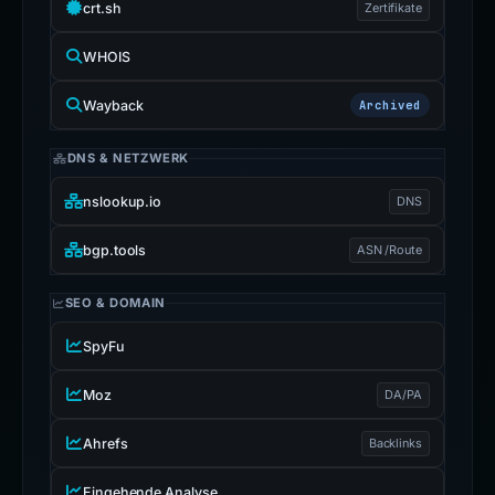
crt.sh
Zertifikate
WHOIS
Wayback
Archived
DNS & NETZWERK
nslookup.io
DNS
bgp.tools
ASN /Route
SEO & DOMAIN
SpyFu
Moz
DA/PA
Ahrefs
Backlinks
Eingehende Analyse