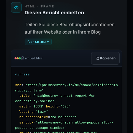
HTML · IFRAME
Diesen Bericht einbetten
Teilen Sie diese Bedrohungsinformationen
auf Ihrer Website oder in Ihrem Blog
READ-ONLY
Kopieren
embed.html
<iframe
src
=
"https://phishdestroy.io/de/embed/domain/confo
rtplay.online"
title
=
"PhishDestroy threat report for 
confortplay.online"
width
=
"100%"
height
=
"320"
loading
=
"lazy"
referrerpolicy
=
"no-referrer"
sandbox
=
"allow-same-origin allow-popups allow-
popups-to-escape-sandbox"