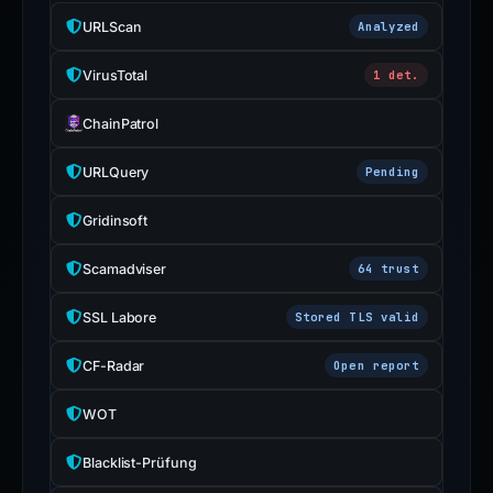
URLScan
Analyzed
VirusTotal
1 det.
ChainPatrol
URLQuery
Pending
Gridinsoft
Scamadviser
64 trust
SSL Labore
Stored TLS valid
CF-Radar
Open report
WOT
Blacklist-Prüfung