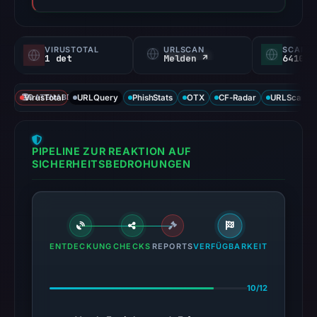
VIRUSTOTAL
URLSCAN
SCAMA
1 det
Melden ↗
64100/
VirusTotal
DATENABDECKUNG
URLQuery
PhishStats
OTX
CF-Radar
URLScan ca
PIPELINE ZUR REAKTION AUF
SICHERHEITSBEDROHUNGEN
ENTDECKUNG
CHECKS
REPORTS
VERFÜGBARKEIT
10/12