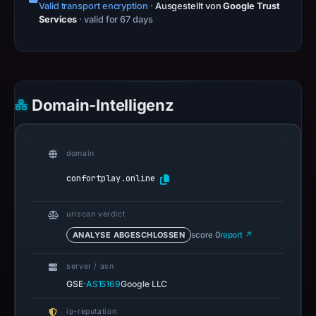
Valid transport encryption
·
Ausgestellt von
Google Trust
Services
· valid for 67 days
Domain-Intelligenz
domain
confortplay.online
urlscan verdict
ANALYSE ABGESCHLOSSEN
score 0
report ↗
server / asn
·
GSE
AS15169
Google LLC
ip-reputation