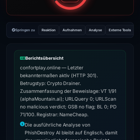
Springen zu
Reaktion
Aufnahmen
Analyse
Externe Tools
H
Berichtsübersicht
confortplay.online — Letzter
bekanntermaßen aktiv (HTTP 301).
Betrugstyp: Crypto Drainer.
Zusammenfassung der Beweislage: VT 1/91
(alphaMountain.ai); URLQuery 0; URLScan
no malicious verdict; GSB no flag; BL 0; PD
71/100. Registrar: NameCheap.
Die ausführliche Analyse von
PhishDestroy AI bleibt auf Englisch, damit