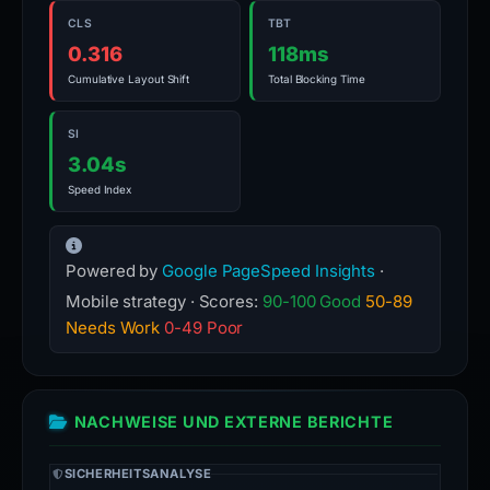
CLS
TBT
0.316
118ms
Cumulative Layout Shift
Total Blocking Time
SI
3.04s
Speed Index
Powered by
Google PageSpeed Insights
·
Mobile strategy · Scores:
90-100 Good
50-89
Needs Work
0-49 Poor
NACHWEISE UND EXTERNE BERICHTE
SICHERHEITSANALYSE