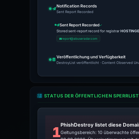
Notification Records
Sent Report Recorded
Sent Report Recorded
Stored sent-report record for registrar
HOSTINGER
report@abuseradar.com
Veröffentlichung und Verfügbarkeit
DestroyList veröffentlicht · Content Observed Unav
STATUS DER ÖFFENTLICHEN SPERRLIST
PhishDestroy listet diese Domai
1
Geltungsbereich: 10 überwachte öffen