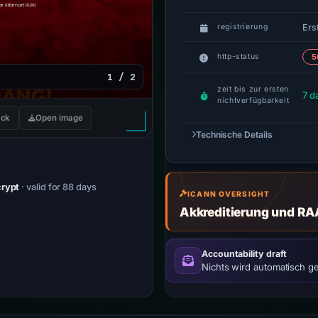
Erst
registrierung
http-status
5
1 / 2
zeit bis zur ersten
7 d
nichtverfügbarkeit
ck
Open image
Technische Details
crypt
· valid for 88 days
ICANN OVERSIGHT
Akkreditierung und RA
Accountability draft
Nichts wird automatisch g