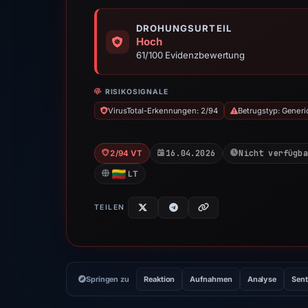
DROHUNGSURTEIL
Hoch
61/100 Evidenzbewertung
RISIKOSIGNALE
VirusTotal-Erkennungen: 2/94
Betrugstyp: Generi
16.04.2026
Nicht verfügba
2/94 VT
LT
TEILEN
Springen zu
Reaktion
Aufnahmen
Analyse
Sent