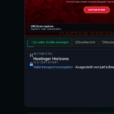
URLScan capture
Capture time unavailable
In voller Größe anzeigen
Quellbericht
Wayba
SEITENTITEL
Hostinger Horizons
TLS-ZERTIFIKAT
Valid transport encryption
·
Ausgestellt von
Let's En