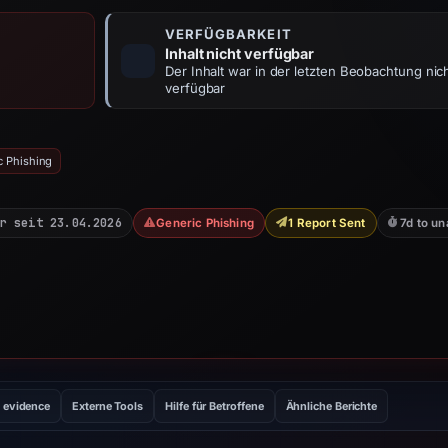
VERFÜGBARKEIT
Inhalt nicht verfügbar
Der Inhalt war in der letzten Beobachtung nic
verfügbar
c Phishing
r seit 23.04.2026
Generic Phishing
1 Report Sent
7d to un
 evidence
Externe Tools
Hilfe für Betroffene
Ähnliche Berichte