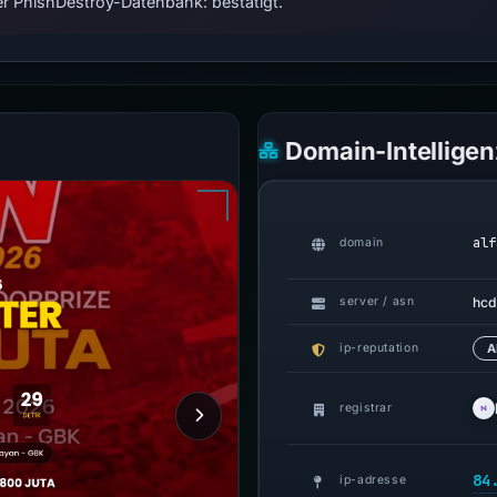
r PhishDestroy-Datenbank: bestätigt.
Domain-Intelligen
alf
domain
hcd
server / asn
ip-reputation
A
registrar
84
ip-adresse