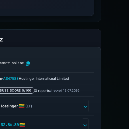
z
amart.online
·
n
AS47583
Hostinger International Limited
0 reports
checked 13.07.2026
BUSE SCORE 0/100
Hostinger
(LT)
.32.84.80