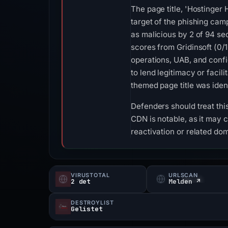
The page title, 'Hostinger
target of the phishing cam
as malicious by 2 of 94 sec
scores from Gridinsoft (0
operations, UAB, and conf
to lend legitimacy or facil
themed page title was ident
Defenders should treat thi
CDN is notable, as it may co
reactivation or related do
VIRUSTOTAL
URLSCAN
2 det
Melden ↗
DESTROYLIST
Gelistet