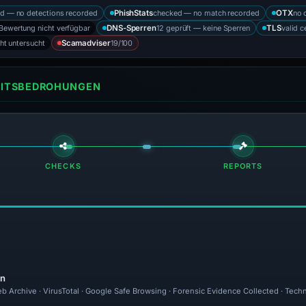
d — no detections recorded
checked — no match recorded
no 
PhishStats
OTX
Bewertung nicht verfügbar
12 geprüft — keine Sperren
valid c
DNS-Sperren
TLS
cht untersucht
19/100
Scamadviser
HEITSBEDROHUNGEN
CHECKS
REPORTS
en
eb Archive · VirusTotal · Google Safe Browsing · Forensic Evidence Collected · Tech