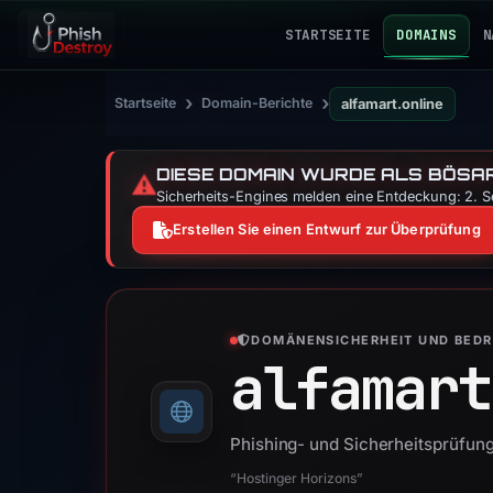
STARTSEITE
DOMAINS
N
›
›
Startseite
Domain-Berichte
alfamart.online
DIESE DOMAIN WURDE ALS BÖSAR
⚠️
Sicherheits-Engines melden eine Entdeckung: 2. Se
Erstellen Sie einen Entwurf zur Überprüfung
DOMÄNENSICHERHEIT UND BED
alfamart
Phishing- und Sicherheitsprüfung
“Hostinger Horizons”