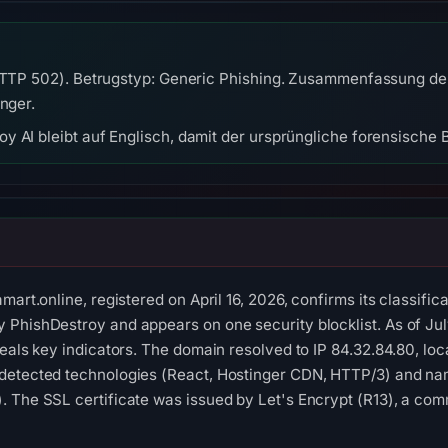
(HTTP 502). Betrugstyp: Generic Phishing. Zusammenfassung der
nger.
y AI bleibt auf Englisch, damit der ursprüngliche forensische B
art.online, registered on April 16, 2026, confirms its classifica
hishDestroy and appears on one security blocklist. As of July 25
eals key indicators. The domain resolved to IP 84.32.84.80, loca
detected technologies (React, Hostinger CDN, HTTP/3) and na
 The SSL certificate was issued by Let's Encrypt (R13), a com