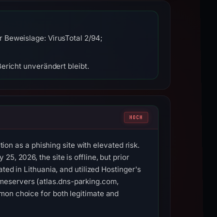
 Beweislage: VirusTotal 2/94;
ericht unverändert bleibt.
HOCH
tion as a phishing site with elevated risk.
, 2026, the site is offline, but prior
ted in Lithuania, and utilized Hostinger's
meservers (atlas.dns-parking.com,
mon choice for both legitimate and