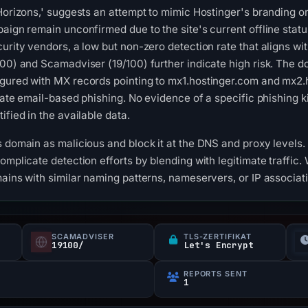
 Horizons,' suggests an attempt to mimic Hostinger's branding o
paign remain unconfirmed due to the site's current offline stat
urity vendors, a low but non-zero detection rate that aligns wi
/100) and Scamadviser (19/100) further indicate high risk. Th
igured with MX records pointing to mx1.hostinger.com and mx2
itate email-based phishing. No evidence of a specific phishing 
ified in the available data.
s domain as malicious and block it at the DNS and proxy levels.
mplicate detection efforts by blending with legitimate traffic. W
mains with similar naming patterns, nameservers, or IP associa
SCAMADVISER
TLS-ZERTIFIKAT
19100/
Let's Encrypt
REPORTS SENT
1