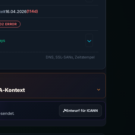
16.04.2026
(114d)
ellt
02 ERROR
ays
DNS, SSL-SANs, Zeitstempel
A-Kontext
Entwurf für ICANN
esendet.