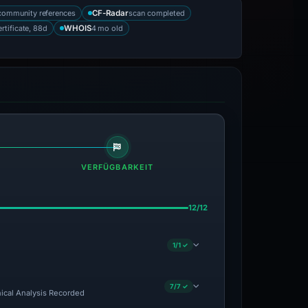
community references
scan completed
CF-Radar
ertificate, 88d
4 mo old
WHOIS
VERFÜGBARKEIT
12/12
1/1 ✓
7/7 ✓
nical Analysis Recorded